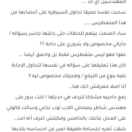
المهندسين اي حد ….
سحبت نفسا عميقا تحاول السيطرة على أعصابها من
هذا المتغطرس…….
ساد الصمت بينهم للحظات حتى باغتها جاسر بسؤاله /
جايالي مخصوص ولا بتدوري على حاجة ؟؟
عفوا فهو ليس متغطرس فقط بل واحمق أيضا …
كان هذا تعليقها على سؤاله في نفسها لتحاول الإجابة
عليه بنوع من الترفع / وهجيلك مخصوص ليه !!
أنا اصلا معرفش انك هنا…
رفع حاجبيه مشككا لتردف هي حديثها / كنت بدور على
مهندس شاطر يصلحلي اللاب توب بتاعي وسالت قالولي
على المحل بتاعك بالخامس ومكنتش اعرف أنه انت…
شقت ثغره ابتسامة طفيفة تعبر عن احساسه بكذبها