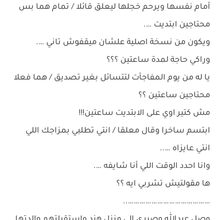
أمام نفسها ويرحم خجلها ليعلق قائلا / تمام هما بس
محتاجين ابتديت ….
ويكون من نسخة اصلية علشان ميقفوش تاني ….
وراكي حاجة لمدة ساعتين ؟؟؟
يا له من يوم المفاجأت لتتسائل بغير تصديق / هما فعلا
محتاجين ساعتين ؟؟
مش كتير اوي على الابتديت ساعتين!!!
ابتسم ساخرا وقال معلقا / انتي تطلبي بمزاجك اللي
انتي عايزاه …..
وانا احدد الوقت اللي أنا شايفه ….
ها مقولتيش تشربي ايه ؟؟
……………………………………..
وصل عبدالله وصبري إلى منزل هند واستقبلتهم والدتها