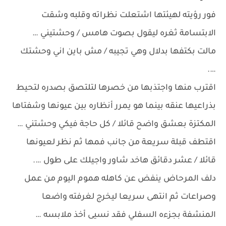
فور رؤيته لهيئتها اشتعلت نظراته وقلبه وشقت
الابتسامة ثغره ليقول بصوت هامس / وحشتيني …
مالت بكتفها بدلال وهي تجيبه / مش باين اني وحشتك
….
اقترب منها واجتذبها من خصرها لتلتصق بصدره لتحيط
بذراعيها عنقه بينما هو يمرر أنظاره بين عيونها وشفتاها
المكتزة بعشق واضح قائلا / كل حاجة فيكي وحشتني …
اقتطف قبلة سريعة من جانب فمها ثم نظر لعيونها
قائلا / عشر دقائق هاخد شاور واجيلك على طول ….
دلف المرحاض ينفض عن كاهله هموم اليوم من عمل
وصراعات ثم انتهى سريعا ليخرج لغرفته واضعا
المنشفة بجزءه السفلي فقد نسيى أخذ ملابسه …