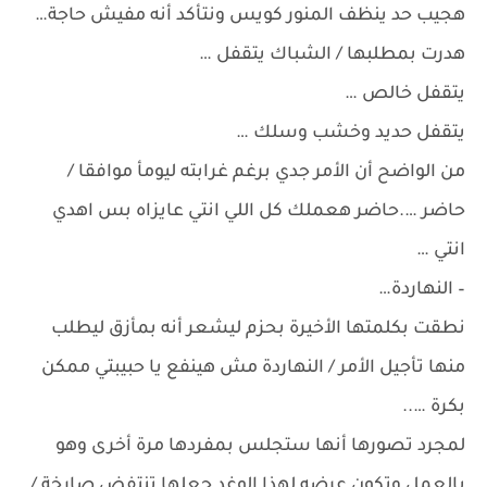
هجيب حد ينظف المنور كويس ونتأكد أنه مفيش حاجة…
هدرت بمطلبها / الشباك يتقفل …
يتقفل خالص …
يتقفل حديد وخشب وسلك …
من الواضح أن الأمر جدي برغم غرابته ليومأ موافقا /
حاضر ….حاضر هعملك كل اللي انتي عايزاه بس اهدي
انتي …
– النهاردة…
نطقت بكلمتها الأخيرة بحزم ليشعر أنه بمأزق ليطلب
منها تأجيل الأمر / النهاردة مش هينفع يا حبيبتي ممكن
بكرة …..
لمجرد تصورها أنها ستجلس بمفردها مرة أخرى وهو
بالعمل وتكون عرضه لهذا الوغد جعلها تنتفض صارخة /