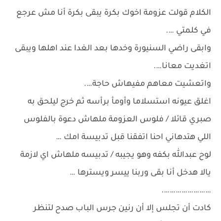
الكلام قولت عزومة اخوك بكرة يبقى بكرة أنا مش عرجع
في كلمتي ….
وابقى راضي السنيورة وخدها بعد الغدا عند اهلها ويبقى
اتغديت معانا….
واتعشيت معاهم مفيهاش حاجة….
اغلق عيونه استسلاما وأومأ برأسه ثم خرج ليلحق به
صبري قائلا / فلوس العزومة ملهاش دعوة بالفلوس
اللي هتدهاني احنا اتفقنا قبل تدبيسة امك …
لوح عبدالله بكفه وهو يجيبه / تدبيسه ملهاش اي لازمة
يالا هدخل أنا بقى وربنا ييسر ويسترها …
…………………….
كادت أن تجلس إلا أن رنين جرس الباب صدح لتنظر