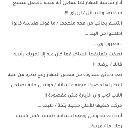
أدار شاشة الجهاز لها لتفاجئ أنه فتحه بالفعل لتتسع
حدقتيها وتتسائل / ازززاي !!!
ابتسم بجانب من فمه متهكما / ما قولنا هندسة قالوا
اطلعوا من البلد …
– مغرور اوي ….
نطقت بتعليقها الساخر فما كان منه إلا تحريك رأسه
قائلا / برضه !!!
بعد دقائق معدودة من فحص الجهاز رفع نظره من عليه
لينظر لها مضيقا عيونه متسائلا / قولتيلي جاية تصلحي
اللاب توب وان الزيارة مش مقصودة !!!
حركت كتفيها للأعلى مجيبه بثقة / طبعا …
أردف حديثه وعلى وجهه ابتسامة طفيف. كمن كسب
رهان ما / غريبة…