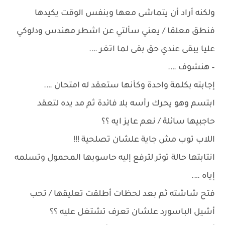
ولكنه أراد أن يتماشى معها وبنفس الوقت يكيدها
فنطق معلقا / يعني سألتي عن اشطر مهندس ودلوكي
عليا يبقى عندي حق بقى لما اتغر ….
– هنشوف ….
إجابته بكلمة واحدة وكأنها ستعقد له امتحان ….
ابتسم وهو يحرك رأسه بلا فائدة ثم مد يده لتعقد
حاجبيها سائلة / نعم عايز ايه ؟؟
اللاب توب مش جاية علشان تصلحية !!!
انتابتها حالة توتر لترفع إليه حاسوبها المحمول وتسلمه
إياه ….
فتح شاشته ثم بعد لحظات أطلقت تعليقها / تحب
أشيل الباسورد علشان تعرف تشتغل عليه ؟؟