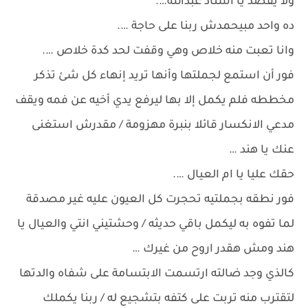
ولا يقصد يا استاذ عبدالله….
ده واحد مبيحمدش ربنا على حاجة ….
وانا تعبت منه خلاص وهي وقفت لحد كدة خلاص ….
فور أن استمع لجملتها وأنها تريد إنهاء كل شئ تذكر
مخططه فلم يكمل إلا بها ليرفع يدي أخيه عن فمه ويقف
مدعي الانكسار قائلا بنبرة مهزومة / مقدرش استغنى
عنك يا هند …
حقك عليا يا ام العيال ….
فور نطقه بجملتيه تحجرت كل العيون عليه غير مصدقة
لما تفوه به ليكمل باقي حديثه / وحشتيني انتي والعيال يا
هند ومش هقدر اروح من غيرك …
كالذي وجد ضالته ارتسمت الابتسامة على شفاه والدتها
لتقترب منه تربت على كتفه بتشجيع له / ربنا يكملك