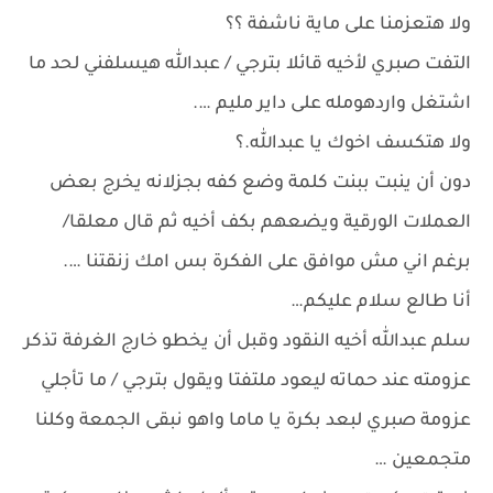
ولا هتعزمنا على ماية ناشفة ؟؟
التفت صبري لأخيه قائلا بترجي / عبدالله هيسلفني لحد ما
اشتغل واردهومله على داير مليم ….
ولا هتكسف اخوك يا عبدالله.؟
دون أن ينبت ببنت كلمة وضع كفه بجزلانه يخرج بعض
العملات الورقية ويضعهم بكف أخيه ثم قال معلقا/
برغم اني مش موافق على الفكرة بس امك زنقتنا ….
أنا طالع سلام عليكم…
سلم عبدالله أخيه النقود وقبل أن يخطو خارج الغرفة تذكر
عزومته عند حماته ليعود ملتفتا ويقول بترجي / ما تأجلي
عزومة صبري لبعد بكرة يا ماما واهو نبقى الجمعة وكلنا
متجمعين …