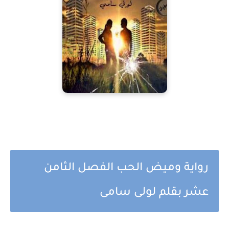
رواية وميض الحب الفصل الثامن
عشر بقلم لولى سامى