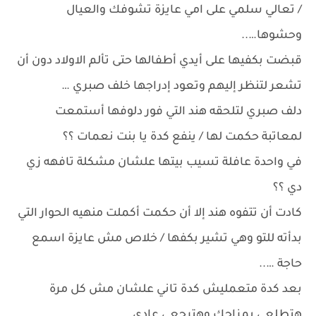
/ تعالي سلمي على امي عايزة تشوفك والعيال
وحشوها…..
قبضت بكفيها على أيدي أطفالها حتى تألم الاولاد دون أن
تشعر لتنظر إليهم وتعود إدراجها خلف صبري …
دلف صبري لتلحقه هند التي فور دلوفها أستمعت
لمعاتبة حكمت لها / ينفع كدة يا بنت نعمات ؟؟
في واحدة عافلة تسيب بيتها علشان مشكلة تافهه زي
دي ؟؟
كادت أن تتفوه هند إلا أن حكمت أكملت منهيه الحوار التي
بدأته للتو وهي تشير بكفها / خلاص مش عايزة اسمع
حاجة …..
بعد كدة متعمليش كدة تاني علشان مش كل مرة
هتطلعي بمزاجك وهترجعي عادي…