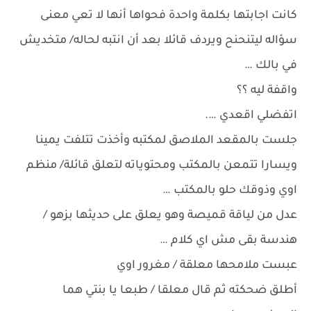
كانت اجابتها بكلمة واحدة فحواها أنها لا تعي معنى
سؤاله ليتنحنح ويردف قائلا بعد أن انتبه لحاله/ متخديش
في بالك …
واقفة ليه ؟؟
اتفضلي اقعدي ….
جلست بالمقعد الملاصق لمكتبه وأخذت تتلفت يمينا
ويسارا تتمعن بالمكتب ومحتوياته لتعلق قائلة/ منظم
اوي وذوقك حلو بالمكتب …
عدل من لياقة قميصة وهو يعلق على حديثها بزهو /
هندسة بقى مش اي كلام …
عبست ملامحها معلقة / مغرور اوي
أطلق ضحكته ثم قال معلقا / طبعا يا بنتي هما