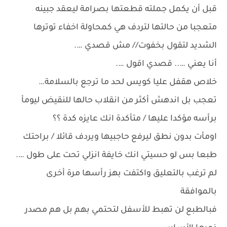
قبل أن يكمل جملته قطعتها بصرامة ليعقد جبينه
متعجبا من حالتها لتردف هي كمحاولة اخفاء توترها
الشديد لتقول بخفوت// مش قصدي ….
أنا يعني ….. قصدي اقول ….
خلاص هقفل عليا كويس لحد ما ترجع بالسلامة…
تعجب بل اندهش أكثر من انقلاب حالها للنقيض ليومأ
برأسه مؤكدا عليها / متأكدة انك عايزه كدة ؟؟
اومأت بدون نطق ليرفع حاجبيها ويردف قائلا / براحتك
طبعا بس لو حسيتي انك خايفة انزلي تحت على طول ….
لم ترغب بالتعليق واكتفت بهز رأسها مرة أخرى
بالموافقة
فبالطبع لن تهبط للأسفل لتحتمي بهم بل هم مصدر