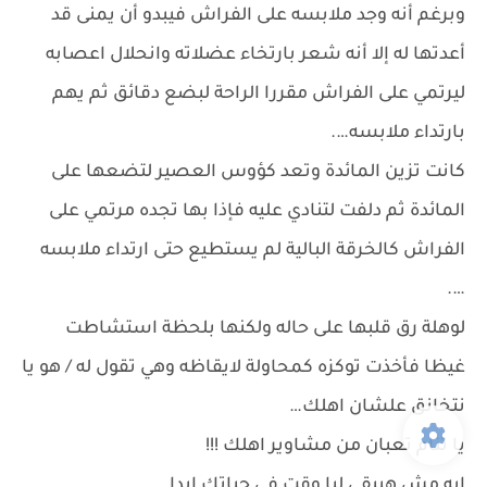
وبرغم أنه وجد ملابسه على الفراش فيبدو أن يمنى قد
أعدتها له إلا أنه شعر بارتخاء عضلاته وانحلال اعصابه
ليرتمي على الفراش مقررا الراحة لبضع دقائق ثم يهم
بارتداء ملابسه….
كانت تزين المائدة وتعد كؤوس العصير لتضعها على
المائدة ثم دلفت لتنادي عليه فإذا بها تجده مرتمي على
الفراش كالخرقة البالية لم يستطيع حتى ارتداء ملابسه
….
لوهلة رق قلبها على حاله ولكنها بلحظة استشاطت
غيظا فأخذت توكزه كمحاولة لايقاظه وهي تقول له / هو يا
نتخانق علشان اهلك…
يا تنام تعبان من مشاوير اهلك !!!
ايه مش هيبقى ليا وقت في حياتك ابدا …..