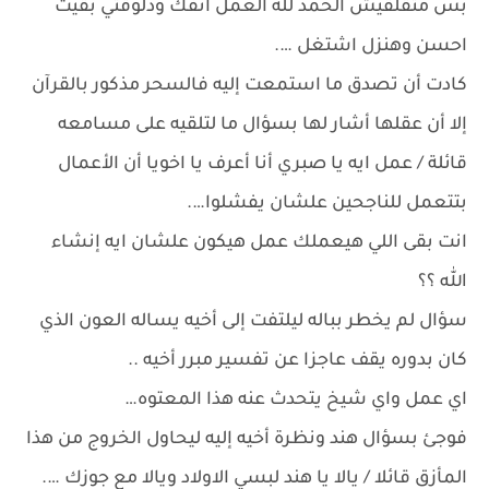
بس متقلقيش الحمد لله العمل اتفك ودلوقتي بقيت
احسن وهنزل اشتغل ….
كادت أن تصدق ما استمعت إليه فالسحر مذكور بالقرآن
إلا أن عقلها أشار لها بسؤال ما لتلقيه على مسامعه
قائلة / عمل ايه يا صبري أنا أعرف يا اخويا أن الأعمال
بتتعمل للناجحين علشان يفشلوا….
انت بقى اللي هيعملك عمل هيكون علشان ايه إنشاء
الله ؟؟
سؤال لم يخطر بباله ليلتفت إلى أخيه يساله العون الذي
كان بدوره يقف عاجزا عن تفسير مبرر أخيه ..
اي عمل واي شيخ يتحدث عنه هذا المعتوه…
فوجئ بسؤال هند ونظرة أخيه إليه ليحاول الخروج من هذا
المأزق قائلا / يالا يا هند لبسي الاولاد ويالا مع جوزك ….