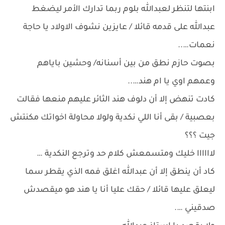
ابنتها لتنظر لعبدالله بلوم ربما تدارك الأمر ليضغط
عبدالله على قدمه قائلا / عايزين نشوف الاولاد يا حاجة
نعمات…..
بصوت حازم نطق من بين أسنانه/ وحشين باياهم
وعمهم اوي يا ام هند…..
كادت تنهض إلا أن دلوف هند الثائر عليهم منعها فقالت
بعصبية / بقى أنا اللي نكدية ولولا محاولة اخواتك مكنتش
جيت ؟؟؟
لاااااا خليك ومتسمعش كلام حد وترجع النكدية …
كاد أن ينطق إلا أن عبدالله اغلق فمه الذي يقطر سما
ليعلق عليها قائلا / حقك عليا أنا يا هند هو ميقصدش
صدقيني ….