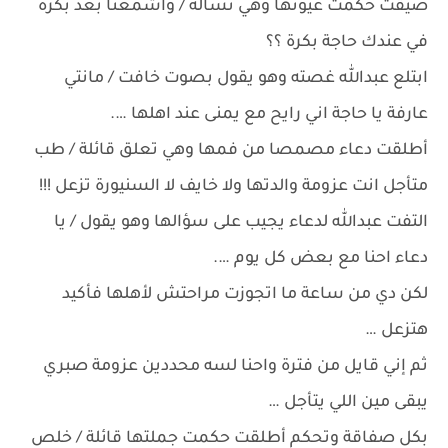
ضيقت حكمت عيونها وهي تسأله / واشمعنا بعد بكرة
في عندك حاجة بكرة ؟؟
ابتلع عبدالله غصته وهو يقول بصوت خافت / مانتي
عارفة يا حاجة اني رايح مع يمنى عند اهلها ….
أطلقت دعاء مصمصا من فمها وهي تعلق قائلة / طب
متأجل انت عزومة والدتها ولا خايف لا السنيورة تزعل !!!
التفت عبدالله لدعاء يجيب على سؤالها وهو يقول / يا
دعاء احنا مع بعض كل يوم ….
لكن دي من ساعة ما اتجوزت مراحتش لأهلها فأكيد
هتزعل …
ثم إني قايل من فترة واحنا لسه محددين عزومة صبري
يبقى مين اللي يتأجل …
بكل صفاقة وتحكم أطلقت حكمت جملتها قائلة / خلص