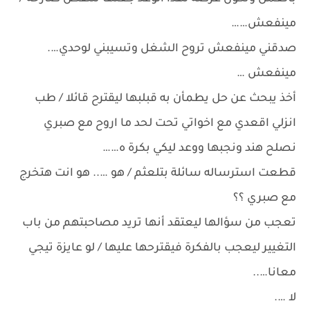
مينفعش……
صدقني مينفعش تروح الشغل وتسيبني لوحدي….
مينفعش …
أخذ يبحث عن حل يطمأن به قبلبها ليقترح قائلا / طب
انزلي اقعدي مع اخواتي تحت لحد ما اروح مع صبري
نصلح هند ونجبها ووعد ليكي بكرة ه……
قطعت استرساله سائلة بتلعثم / هو ….. هو انت هتخرج
مع صبري ؟؟
تعجب من سؤالها ليعتقد أنها تريد مصاحبتهم من باب
التغيير ليعجب بالفكرة فيقترحها عليها / لو عايزة تيجي
معانا…..
لا ….