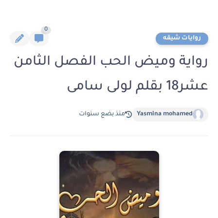
0
روايات شيقه
رواية وميض الحب الفصل الثامن
عشر18 بقلم لولى سامى
Yasmina mohamed
منذ بضع سنوات