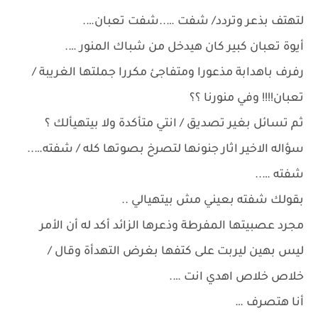
لتهتف بذعر وتردد/ شفت …..شفت تعبان….
أيوة تعبان كبير كان هيدخل من شباك المنور ….
رفرف باهدابة مذعورا ومتفاجئ مكررا جملتها الغريبة /
تعبان!!!! وفي منورنا ؟؟
ثم تسائل بغير تصديق / انتي متأكدة ولا بيتهيألك ؟
سؤاله الاخير اثار جنونها لتصرخ بصوتها كله / شفته…..
شفته …..
بقولك شفته بعيني مش بيتهيالي ..
مجرد عصبيتها المفرطة وذعرها الزائد أكد له أن الأمر
ليس بهين ليربت على كتفها بغرض التهدأة وقال /
خلاص خلاص اهدي انت ….
أنا هتصرف …