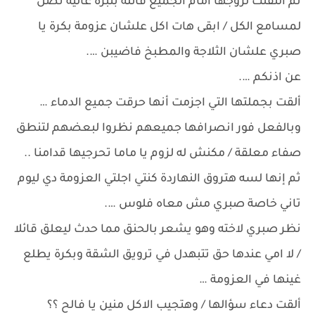
ثم التفتت لزوجها أمام الجميع قائلة بنبرة عالية تصل
لمسامع الكل / ابقى هات اكل علشان عزومة بكرة يا
صبري علشان الثلاجة والمطبخ فاضيبن ….
عن اذنكم ….
ألقت بجملتها التي اجزمت أنها حرقت جميع الدماء …
وبالفعل فور انصرافها جميعهم نظروا لبعضهم لتنطق
صفاء معلقة / مكنش له لزوم يا ماما تحرجيها قدامنا ..
ثم إنها لسه هتروق النهاردة كنتي اجلتي العزومة دي ليوم
تاني خاصة صبري مش معاه فلوس ….
نظر صبري لاخته وهو يشعر بالحنق مما حدث ليعلق قائلا
/ لا امي عندها حق تتبهدل في ترويق الشقة وبكرة يطلع
غينها في العزومة …
ألقت دعاء سؤالها / وهتجيب الاكل منين يا فالح ؟؟