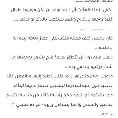
ذعرها الأساسي……
يكفي انها اطمأنت أن ذلك الوغد لن يكن موجودا طوال
فترة زوجها بالخارج والغد ستذهب بالباكر لوالدتها ….
………………………….
كان يجلس خلف مكتبه منكب على جهاز أمامه يبدو أنه
يصلحه ….
دلفت عليه دون أن تنطق بكلمة فلم يشعر بوجودها من
شدة تركيزه بما في يده …
حاولت إجلاء حنجرتها ربما لفتت نظره إليها وبالفعل عقد
حاجبيه حين انتبه لعطرها ليسحب نفسا عميقا ليتأكد
مما يشتمه ثم اتبعه برفع رأسه ليتأكد من حدسه لتتسع
حدقتيه وانتفض واقفا يتساءل بريبة / هو ده حقيقي ؟؟
– نعم …