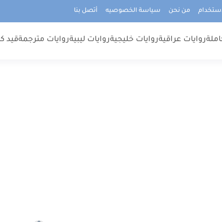
استخدام
من نحن
سياسة الخصوصيه
أتصل بنا
املة
روايات عراقية
روايات خليجية
روايات ليبية
روايات مترجمة
قيد كت