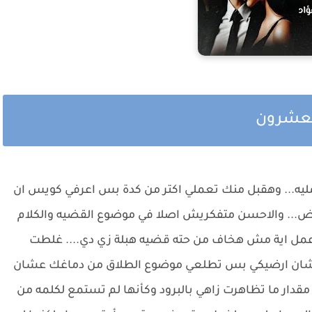
العشرون
 يابت انتي.... هتعملي فيها بنت ناس والعلقه أثرت فيكي اوي نظرت اليها سالي من بين جفونها التي تنغلق دون ارادتها بعد ان تلقت الكثير من الضرب المبرح علي ايدي تلك المرأه لتسقط علي الارضيه الباردة لتلك الزنزانه المهترئة وتبكي بقوة فابيها تخلي عنها والقاها هنا لتواجهه هذا المصير من أجل ابنه السائق...!! ....... ... ربت شريف علي كتف عامر الذي قال بتأثر حينما رأي والدته علي هذا الحاله : كدة فجأه ماما تتشل هز شريف راسه : امر ربنا ياابني... : انا مش،هسيبها كدة.... هاخدها ونسافر اعرضها علي اكبر دكاترة برا تنهد شريف قائلا ; متتعبش نفسك ياعامر... هو انا هتأخر يعني لو كان في امل... بس الدكاترة اكدوا ان حالتها ملهاش علاج.... لازم ترتب حياتها علي الوضع ده .......... .... زفر آدم بضيق والقي الهاتف علي مكتبه امامه فتلك المرة العاشرة التي يرن هاتفه وبعد بتلك الاتصالات والرسائل ويستمع لصوت تلك المرأه المأئع..ليقول بغضب ; .. ده اية القرف ده.... انتي مين؟ قالت الفتاه بصوت مثير : مش فاكرني ياادم بيه... ده احنا حتى قضينا مع بعض كام ليلة متتنساش .... قاطعها ادم بغضب : اسمعي يابت انتي..... انتي لو عارفاني فعلا هتعرفي انا مين واقدر اعمل اية.... لو اتصلتي بيا تاني هندمك علي اليوم اللي فكرتي تقعي فيه في سكه ادم المهدي فاهمه القي هاتفه واجري عدة اتصالات باصدقائة بالداخلية ليخبرهم بورود مكالمات له من عدة أرقام ليتتبعوها له.... .. القي القلم من يده واخذ مفاتيحه وهاتفه وانصرف عائدا للمنزل بعد ان افسدت تلك المكالمات التي لا تتوقف مزاجة..... قالت نورا وهي تستقبله : حبيبي حمد الله علي السلامه قبل وجنتها قائلا : الله يسلمك ياروحي نظرت لملامحه قائلة : مالك ياحبيبي : ابدا تعبان شوية من الشغل.... جلال وعامر مش موجودين وانا اللي شايل كل الشغل : وزاهي عاملة اية دلوقتي ؟ هز راسه قائلا ; الحمد لله أتحسنت كتير... داعب خصلات شعرها قائلا ; خلي عايدة تجهز الغدا علي مااخد شاور ياحبيبتي ........ ... بقلم رونا فؤاد مررت الطبيبه جهاز السونار علي بطن زاهي التي تعلقت عيناها بتلك الصغيرة التي تراها علي الشاشة لتقول الطبيبة بابتسامه ; الحمد الله دلوقتي اقدر اقولك ان وضع البيبي استقر بنسبه كبيرة ابتسمت زاهي مرددة : الحمد لله قالت الطبيبة : بس طبعا مفيش مجهود خالص الفترة الي جاية وهنتعامل بحرص شديد جدا... قالت زاهي : يعني اقدر اخرج من المستشفي قالت الطبيبة : تمام ممكن بكرة اكتب ابكي علي خروج. بس هحتاج متابعه ليكي كل أسبوعين اطمن علي وضع البيبي وانتي لو حسيتي باي حاجة مش طبيعيه كلميني فورا ...... ... مررت نور يداها بخصلات شعر عاصم النائم فوق صدرها يحضنها ليفتح عيناه التي تبدو حزينه مهما حاول إظهار عكس ذلك لتقول بحنان : برضه مش عاوز تقولي اية مزعل حبيبي اوي كدة داعب وجنتها برقه قائلا : مش زعلان ياعمري هزت راسها بابتسامه دافئه لتقول : وعشان انا عمرك.. انا عارفة كويس اوي ان في حاجة مضيقاك..... صمت بتردد قبل ان يقرر ان يخبرها بماحدث........ : مصدقاني يانور... مصدقة ان زاهي زيها زي علياء بالضبط واني عمري ماشفتها غير كدة .... شفتها بنت مظلومة من الدنيا وحاولت أقف جنبها من غير مايكون ليا اي نظرة تانية ليها.... مصدقة ان عادي اوي اني اكون عايش معاها وقريب منها بس عمري مافكرت فيها.... مصدقة اني اليوم ده مكنتش شايف غير قلقي عليها يكون حصل لها حاجة عشان كدة من غير تفكير دخلت اوضتها هزت راسها ونظرت لعيناه بحب يزيد يوما بعد يوم من شهامته وحنانه وقلبه الكبير... لاتنكر انها كثيرا ماكانت تفكر بما قاله انه يستحيل الا يكون يري زاهي وهي امراه جميلة وعاشت معه امام الناس كأنها زوجته ولكنها كلما رأت كم هو نبيل شهم تبعد تلك الأفكار عن راسها.... : انا مصدقاك طبعا... وقبل كل ده واثقة فيك وعارفة انك مستحيل تعمل حاجة زي دي هتف بحدة : امال الغبي ده ليه مش مصدقها هز راسه بأسي واكمل بغيظ : لية كل مرة بيجرحها جرح اكبر من اللي قبله.... لية يعمل فيها كدة زمت شفتيها دون قول شيء ليتنهد بأسي قائلا : ياريتني مارحت اليوم ده .... ياريتني كنت اخدتك معايا.... بس والله كنت قلقان عليها ومفكرتش..... : ياحبيبي خلاص وانت ذنبك اية... انت مكنتش عارف ان كل ده هيحصل : مش مسامح نفسي اني سبب في اللي حصل... وانهم استخدموني عشان يعملوا فيها كدة... صعبانه عليا اوي مش بتلحق تفرح.... ......... فتح عامر باب شقته ليجد علياء واقفه امامه... نظرت لهيئته وقد نمت ذقنه وتهدلت خصلات شعره فوق جبينه بعدم اهتمام وقد ذبلت ملامح وجهه.. .... ممكن اعرف انت مش بترد على تليفوناتي لية؟ قال وهو يعود للداخل ; مفيش يا عليا دخلت خلفه ليجلس علي الاريكة ويمدد قدمه امامه ناظرا اليها بحزن لتقول بحنان وهي تجلس بجواره : انا عارفة انك متضايق من اللي حصل لمامتك ياعامر بس ده امر ربنا وان شاء الله هتبقي كويسة هز راسه قائلا : ان شاء الله.... التفت نحوها قائلا : انا عارف اني تقلت عليكي كتير الفترة اللي فاتت بالاولاد.... هزت راسها : لا طبعا اية اللي انت بتقوله ده... علي فكرة انا مبسوطة بيهم جدا وبجد هما وزين ماليين عليا البيت.... انا بحبهم اوي واخدو عليا وبقينا أصحاب الفترة دي وضع يده فوق يدها قائلا : طبعا ياحبيتي بس اكيد تعبوكي... انا كلمت المكتب وجهزوا ليا مربية كويسة هتاخد بالها منهم هزت راسها : لا هما هيفضلوا معايا ولا مربية ولاحاجة : لا يا عاليا انتي مالكيش ذنب... قاطعته بعتاب ; كدة برضه ياعامر... وانت فاكر اني بعمل كدة مجرد واجب او جميل... ياعامر ولادك فعلا ولادي اوعي في يوم من الايام تفكر تتعامل اني مش زي مامتهم.... رفع يداها الي شفتيه يقبلها قائلا : ربنا يخليكي ليا ياحبيبتي.... نظرت اليه بتردد قبل ان تسأله : هو مفيش اخبار عنها نظر اليها بتساؤل لتقول : يعني... مامتهم..! هز كتفه : خالي مش عاوز يقول لحد مكانها..... تنهد واكمل : بس طبعا جلال بمجرد ماهيفوق ويطمن علي مراته عمره ماهيسكت : بصراحة عنده حق..... دي مش بني ادمه... دي شيطان ..... زمت شفتيها ; سوري ياعامر... هز كتفه بعدم اكتراث : لا لية... انتي عندك حق ابتسمت له ونظرت مطولا لوجهه الحزين والذي لم تعهده منه سابقا لتقول برفق : هتفضل في الحاله دي كتير هز راسه بعدم اكتراث : عادي... انا بس كانت حابب ابقي لوحدي كام يوم... ......... وقف عاصم من خلف مكتبه ينظر لذاك الرجل المهيب الذي طلب مقابلته ليحاول ان يعرف هويته.... قال الرجل بنبرة واثقة وهو يمد يده يصافح عاصم : ازيك يااستاذ عاصم قال عاصم وهو ينظر آلية : اهلا.. قال الرجل بنبرة هادئة : طبعا سمعت عني كتير بس دي