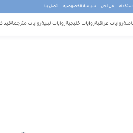
استخدام
من نحن
سياسة الخصوصيه
أتصل بنا
املة
روايات عراقية
روايات خليجية
روايات ليبية
روايات مترجمة
قيد كت