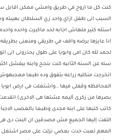
كنت كل ما اروح في طريق وامشي ممكن اقابل سل
السبب انى طفل ازاي واحد زي السلطان بهيبته وجب
اسئله كتير ملهاش اجابه لحد ماكبرت واحده واحد
انا عايزها برضه واقف في طريقي ومنعنى بطريقه ا
لحمد لله كان امى وابويا على طول يحذرونى انى ات
سنه عن السنه الثانيه كنت بنجح وابنه بيفشل اكثر 
اتخرجت منكليه زراعه بتفوق وده طبعا معجبهو
المحافظه وقفلى فيها ..واشتغلت فى ارض ابويا .
بصرها من زكرى آليمه عشتها هى الاخرى) اتقدمت 
كاتب كتبها على ابنه مجدى وطبعا بالغصب الاجبار م
التفت إليها الجميع مش مصدقين ان البنت دى هى ح
المهم تعبت خدت بعضي نزلت على مصر اشتغل شويه