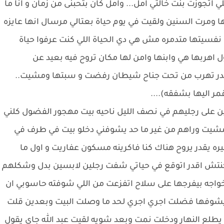
تجوزت بنت خالتي امل... وامل كان بتحبنى من زمان و انا ما
ا ومرت السنين ولقيت في يوم حياة بعتالي مرسال انها عايزه
فسيتها متدمره مش هي دي الحياة اللي كنت عرفوا حياة
اهربها هي وابنها وامن لها مكان تروح فيه بعيد عن
ر تهرب من تحت جناح شيطان رفضت و سبتها ومشيت..
مر اليها بشفقه)....
 على رجليهم في نصف الليل ناحيه بيت مهجور الفضول كلني
مشيت وراهم من غير ما حد يشوفني دخلو بيت في طرف في
يره يقدر يروح هناك كنا فاكرينه مسكون عفاريت و اول ما
كنتش اقدر اتوقع في حياتي شفت رجلين لابسين بدل وشكلهم
لخواجه بيفرجها على سلاح اتفزعت من اللي شوفته حاسوبي ان
شوفها فضلت اجري اجري لحد ما وصلت البيت وبعدين قلت
طلع النهار ودخلت نمت وبعد شويه لقيت عبد الله جاي يقول