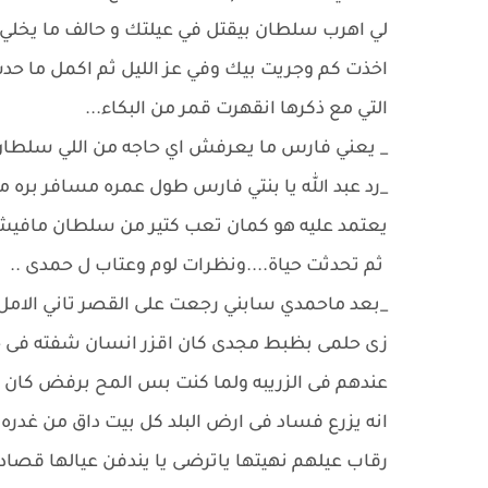
لي اهرب سلطان بيقتل في عيلتك و حالف ما يخلي 
اخذت كم وجريت بيك وفي عز الليل ثم اكمل ما حد
التي مع ذكرها انقهرت قمر من البكاء...
_ يعني فارس ما يعرفش اي حاجه من اللي سلطان عم
_رد عبد الله يا بنتي فارس طول عمره مسافر بره م
يعتمد عليه هو كمان تعب كتير من سلطان مافيش 
ثم تحدثت حياة....ونظرات لوم وعتاب ل حمدى ..
_بعد ماحمدي سابني رجعت على القصر تاني الامل 
زى حلمى بظبط مجدى كان اقزر انسان شفته فى حي
عندهم فى الزريبه ولما كنت بس المح برفض كان
انه يزرع فساد فى ارض البلد كل بيت داق من غد
رقاب عيلهم نهيتها ياترضى يا يندفن عيالها قصاد