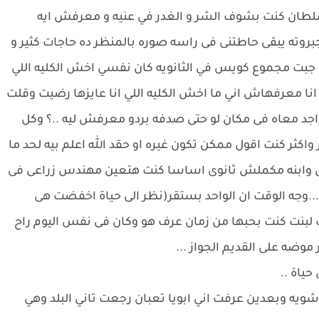
طان كنت بشوف الشر و الغدر في عنيه و معرفش ايه
روته يبقى حاطتنى فى راسه صوره بالمنظر ده حاجات كثير و
ه جبت مجموع كويس في الثانويه كان نفسي اخش الكليه اللي
نا معرفهاش اني ما اخش الكليه اللي انا عايزها رضيت وقلت
واجد معاه فى مكان لو حتى صدفه بردو معرفش ليه ..؟ وكل
واكثر كنت اقول ممكن تكون غيره او حقد الله اعلم بيه لحد ما
ش وابنه مكملش ثانوى اساسا كنت هتعين مهندس زراعى فى
..وجه الوقت ان الواحد بستقر(نظر الى حياة اخفضت هى
لبنت كنت بحبها من زمان عرف هو وكان فى نفس اليوم راح
وضه على القديم الجواز ...
ياة ..
 وبعدين عرفت اني ابويا تعبان رجعت تاني البلد وهي