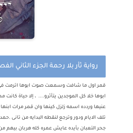
رواية ثأر بلا رحمة الجزء الثاني ال
قمر اول ما شافت وسمعت صوت ابوها اترمت ف
ابوها خلا كل الموجدين يتأثرو.... ، إلا حياة كا
عنيها وردده اسمه زلزل كينها وان قمر مرات ابنه
تلف الايام ودور وترجع لنقطه البدايه من تانى .ح
جحر التعبان بأيده عايش عمره كله هربان بيهم من 