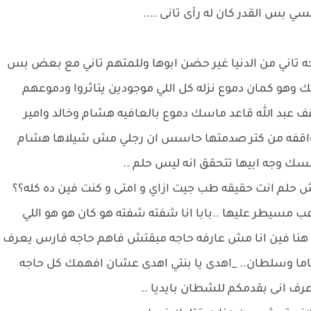
بس القدر كان له رأى تانى ....
 تاني من الدنيا غير حضن ابوها وللمتهم تاني مع بعض بس
و كمان دموع نزله كل اللي موجودين يتاثروا ودموعهم
 عبد الله قاعد ماسك دموع بالعافيه هشام وخالد وامير
 واقفه من كتر صدمتها حاسس ان رجلي مش شيلاها هشام
سك وجه ابيها تتحقق انه ليس حلم ..
مش حلم انت حقيقه طب جيت ازاي و امتى و كنت فين ده كله؟؟
عب مسيطر عليها ..بابا انا شفته شفته هو كان هو هو اللي
حنا هنا فين انا مش عارفه حاجه مبقتش فاهم حاجه فارس يعرف
ماما وسلطان.. _اهدى يا بنتي اهدى عشان افهمك كل حاجه
 انى بقدمكم للشطان بايديا ..