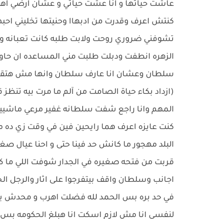
عاشت حياتها و انا عشت حياتي و عشان ارضي اهلي ا
كنتش اعرف وقدرت من ادبهاا وحنيتها تخليني احبه
تشوفني ضروري روحت ولابت طلبه كانت تعبانه و ن
الزهره انطفت ودبلت طلبت مني المساعده ان حاول 
سلطان وعشان انا عارف سلطان وانها مش هتقد
(ازداد بكاء حياة الصامت من آلم ما مرت بيه تنظز ق
المهم وانا راجع شفت سلطانه غفير مرعي ماشيين
كنت عايزه اعرف هما رايحين فين في وقت زي ده 
البلد مهجور ما كانش حد فينا حتى و احنا عيال صغ
قربت من فتحه صغيره في الجدار شوفت اللي ما 
اجانب وسلطان واقف بيتفرجوا على اثار والرجل ا
في حد بره بس الحمد لله فضلت اهرب و محدش ي
لنفسي انا مش لازم اسكت انا هبلغ الحكومه بس ي