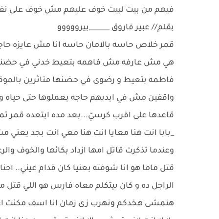
فيهم من بيت لبيت خوف عليهم مش خوف على نفسي 
بقلم// عبير فاروق ______بيرووووو
قمر خلاص حاسه بالامان حاسه انا مش عايزه حاجه
هي مش عارفه مش فاهمه بتعيط خدني في حضنك وه
فاطمه بتعيط و رضوى في حضنها متاثرين بالموقف
واقفين مش في ايديهم حاجه يعملوها حتى حياه
قاعدها على اقرب كرسيّ...بعد مده ابتعده قمر تم
_بابا انت هنا معايا انت هنا معي انت بجد يعني 
وعندما تذكرت قاتل امها ازداد بكائها والخوف والر
قتل ماما هو انا شوفته بعنيا كان قدام عيني.. ا
الراجل ده و كان بيتكلم معاه فارس هو اللي قتل 
هنمشى هخدكم ونهرب زى زمان انا اسف مكنت اعرف