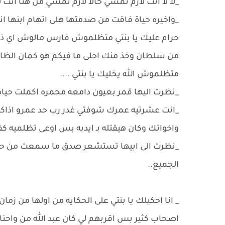
_لا لا انت لازم تمشي حالا لازم تمشي من هنا انت
_واخيره حياة فاقت من صدمتها هلى اتهام ابنها انه
حرام عليك يا بنتي متظلموش فارس مالوش اي ذنب
من سلطان وخذ منك احلى ما فيكم هو كمان الظالم
متظلموش الله يخليك يا بنتي ....
_نظرت اليها قمر بعيون دامعه محمره اكملت حيا
_انت عشرتيه عمرك شوفتي غدر رب حد عمرو اذاكم
واخواتك وكان هيقتله بـ ايدبه بس اوعى تظلميه كفا
_نظرت الى ابيها تستشعر صدق ما سمعت من حياة ه
الجميع..
_ انا احكيلك يا بنتي على الحكايه من اولها من زم
اصحاب كثير بس اقربهم لي كان عبد الله من واح