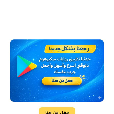
حمّل من هنا