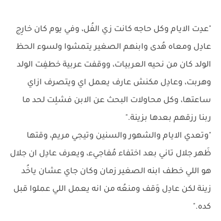
"عدِت الايام وكل حاجه كانت زي الفُل، وفي يوم كان خارِج
عادِل ومعاه هُدى وابنهم الصغير يتمشوا ولسوء الحظ
الولد كان من نحيه العربيات، ووقفت عربية خطفِت الولد
وهربت، وعادِل مكنش عارف يعمل اي ويتصرف ازاي
ساعتها، وكل محاولات البحث عن الابن فشلِت لحد ما
ربنا رزقهم بعدها بزينة."
"وتعدي الايام والشهور والسنين وتيجي مريم، وقتها
ظَهر جلال تاني بعد اختفاء مُفاجيء، ويعرف عادِل ان جلال
هو اللي خطف ابنه الصغير زمان وكان جاي عشان ياخُد
زينة لكن عادِل وَقف ومنعُه من انه يعمل اللي عملوا قبل
كده."