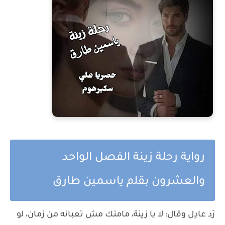
رواية رحلة زينة الفصل الواحد
والعشرون بقلم ياسمين طارق
رَد عادِل وقال: لا يا زينة، مامتك مش تعبانه من زمان، لو