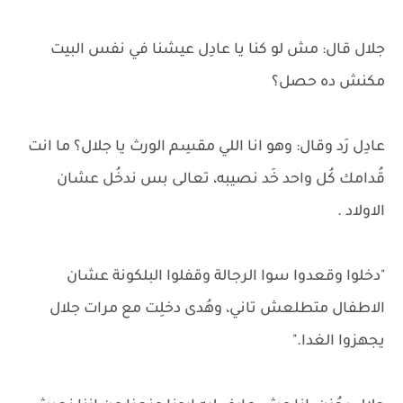
جلال قال: مش لو كنا يا عادِل عيشنا في نفس البيت
مكنش ده حصل؟
عادِل رَد وقال: وهو انا اللي مقسِم الورث يا جلال؟ ما انت
قُدامك كُل واحد خَد نصيبه، تعالى بس ندخُل عشان
الاولاد .
"دخلوا وقعدوا سوا الرجالة وقفلوا البلكونة عشان
الاطفال متطلعش تاني، وهُدى دخلِت مع مرات جلال
يجهزوا الغدا."