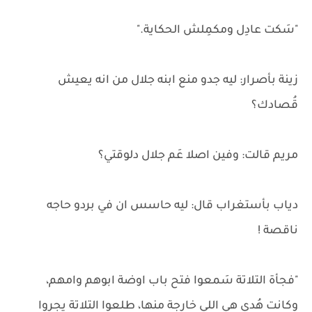
"سَكت عادِل ومكمِلش الحكاية."
زينة بأصرار: ليه جدو منع ابنه جلال من انه يعيش
قُصادك؟
مريم قالت: وفين اصلا عَم جلال دلوقتي؟
دياب بأستغراب قال: ليه حاسس ان في بردو حاجه
ناقصة !
"فجأة التلاتة سَمعوا فتح باب اوضة ابوهم وامهم،
وكانت هُدى هي اللي خارجة منها، طلعوا التلاتة يجروا