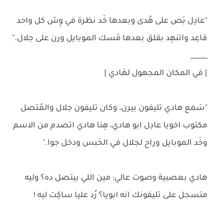
"عادِل بَص على هُدى وبعدها خَد نظرة في وِش كل واحد
قاعِد واتنهِد بقلق بعدها مَسك الموبايل ورن على جلال."
_____
| في المكان المجهول لهَادي |
"سَمع هادي تليفون بيرن، وكان تليفون جلال والمُتصل
مكتوب اخويا عادِل ابو هادي، هِنا هادي اتصدم من الاسم
وخَد الموبايل وراح لجلال في الحَبس ودخل جوا."
هادي بعصبية وصوت عالي: مين اللي بيتصل ده؟ وليه
متسجل على تليفونك انه ابويا؟ رُد عليا ساكِت ليه !