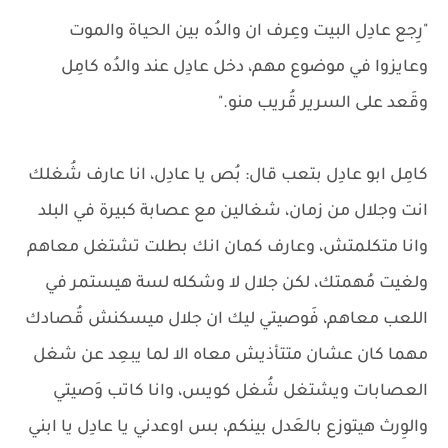
"رِجع عادِل البيت وعِرف ان والدُه بين الحياة والموت
وعايزوا في موضوع مهم، دخل عادِل عند والدُه كامِل
وقَعد على السرير قُريب منو."
كامِل ابو عادِل بتعب قال: بُص يا عادِل، انا عارف شُغلك
انت وجلال من زمان، شغالين مع عصابة كبيرة في البلد
وانا متكلمتش، وعارف كمان انك بطلت تشتغل معاهم
ولغيت مُهمتك، لكن جلال لا وشكله لسة هيستمر في
اللعب معاهم، فَوصيتي ليك ان جلال ميسكنش قُصادك
مهما كان عشان متتأذيش معاه الا لما يبعِد عن شغل
العصابات ويشتغل شُغل كويس، وانا كاتب وَصيتي
والوِرث هيتوزع بالعَدل بينكم، بس اوعدني يا عادِل يا ابني