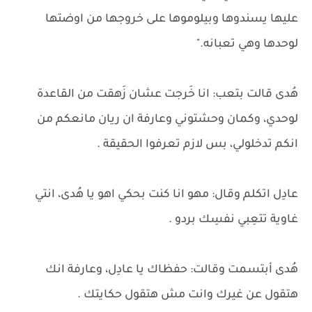
عليها يسندوها وبيلوموها على خروجها من اوضتها
لوحدها وهي تعبانه."
هُدى قالت بتعب: انا خَرجت عشان زَهقت من القاعدة
لوحدي، وكمان وحشتوني وعارفة ان ريان مانعكم من
انكم تدخلولي، بس لازم تعرفوا الحقيقة .
عادِل اتكلم وقال: مهو انا كنت بحكي اهو يا هُدى، انتي
غاوية تتعِبي نفسِك بردو .
هُدى أبتسمت وقالت: حفظاك يا عادِل، وعارفة انك
هتقول عن غيرك وانت مش هتقول حكايتك .