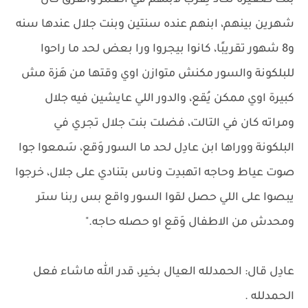
بنت صغيرة تكاد تِقرب لابنهم في العُمر والفرق كان
شهرين بينهم، ابنهم عنده سنتين وبنت جلال عندها سنه
و8 شهور تقريبًا، كانوا بيجروا ورا بعض لحد ما راحوا
للبلكونة والسور مكنش متوازن اوي وقتها من هَزة مش
كبيرة اوي ممكن يُقع، والدور اللي عايشين فيه جلال
ومراته كان في التالت، فضلت بنت جلال تجري في
البلكونة ووراها ابن عادِل لحد ما السور وَقع، سَمعوا جوا
صوت عياط وحاجه اتهبدِت وناس بتنادي على جلال، خرجوا
يبصوا على اللي حصل لقوا السور واقع بس ربنا ستر
ومحدش من الاطفال وَقع او حصله حاجه."
عادِل قال: الحمدلله العيال بخير، قدر الله ماشاء فعل
الحمدلله .