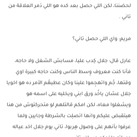
لحضننا، لكن اللي حصل بعد كده هو اللي دَمر العلاقة من
تاني .
مريم: واي اللي حصل تاني؟
عادِل قال: جلال كِدب عليا، مسابش الشغل ولا حاجه،
فأنا كنت معروف وِسط الناس وكنت حاجه كبيرة اوي
وقتها، جُم واتهجِموا علينا وكان عطيهُم الأمر ده هو اخويا
جلال عشان ياخُد ورق ابني ويخليه على اسمه هو
ويشغلوا معاه، لكن امكم قالتلهم لو متحركتوش من هنا
هيتقبض عليكم وانها اتصلِت بالشرطة وجايين ولما
عرفوا بأنهم على وصول هِربوا، تاني يوم جلال اخد عياله