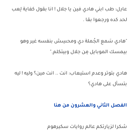
عادِل: طب ابني هادي فين يا جلال ! انا بقول كفاية لِعب
لحد كده ورجعوا بقا .
"هادي سَمع الجُملة دي ومحسِش بنفسه غير وهو
بيمسك الموبايل مِن جلال وبيتكلم."
هادي بتوتر وعدم استيعاب: انت .. انت مين؟ وليه ! ليه
بتسأل على هادي؟
الفصل الثاني والعشرون من هنا
شكرا لزيارتكم عالم روايات سكيرهوم