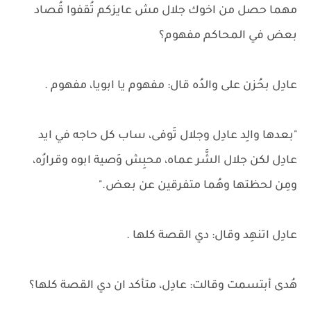
مهما حصل من اخوك جلال مش عايزكم تُقفوا قُصاد
بعض في المحاكم مفهوم؟
عادِل بحُزن على والدُه قال: مفهوم يا ابويا، مفهوم .
"بعدها والِد عادِل وجلال تَوفى، ساب كل حاجه في ايد
عادِل لكن جلال الشَّر عماه، محبِش وَصية ابوه وقرارُه،
ومِن لحظتها وهُما متفرقين عن بعض."
عادِل اتنهِد وقال: دي القصة كلها .
هُدى أبتسمت وقالت: عادِل، متأكد ان دي القصة كلها؟