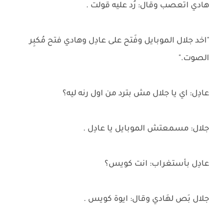
هادي اتعصب وقال: رُد عليه قولت .
"اخد جلال الموبايل وفَتح على عادِل وهادي فتح مُكبِر
الصوت."
عادِل: اي يا جلال مش بترد من اول رنه ليه؟
جلال: مسمعتش الموبايل يا عادِل .
عادِل بأستغراب: انت كويس؟
جلال بَص لهَادي وقال: ايوة كويس .