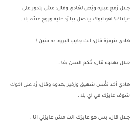
جلال رَفع عينيه وبَص لهَادي وقال: مش بتدور على
عيلتك؟ اهو ابوك بيتصل بيا رُد عليه وروح عندُه يلا .
هادي بنرفزة قال: انت جايب البرود ده منين !
جلال بهدوء قال: حُكم السِن بقا .
هادي أخد نفَّس شهيق وزفير بهدوء وقال: رُد على اخوك
شوف عايزك في اي يلا .
جلال قال: بس هو عايزك انت مش عايزني انا .