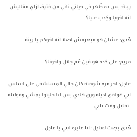
زينة: بس ده ظَهر في حياتي تاني من فترة، ازاي مقاليش
انه اخويا وكِدب عليا؟
هُدى: عشان هو ميعرفش اصلا انه اخوكم يا زينة .
مريم: على كده هو فين عَم جلال واخونا؟
عادِل: اخر مرة شوفته كان جالي المستشفى على اساس
اني هوافق اديله ورق هادي بس انا خليتوا يمشي وقولتله
نتقابل وقت تاني .
هُدى بصِت لعادِل: انا عايزة ابني يا عادِل .