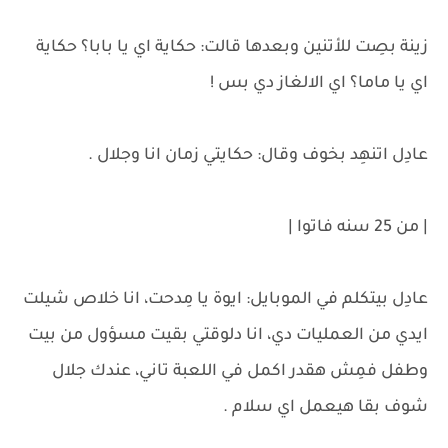
زينة بصِت للأتنين وبعدها قالت: حكاية اي يا بابا؟ حكاية
اي يا ماما؟ اي الالغاز دي بس !
عادِل اتنهِد بخوف وقال: حكايتي زمان انا وجلال .
| من 25 سنه فاتوا |
عادِل بيتكلم في الموبايل: ايوة يا مِدحت، انا خلاص شيلت
ايدي من العمليات دي، انا دلوقتي بقيت مسؤول من بيت
وطفل فمِش هقدر اكمل في اللعبة تاني، عندك جلال
شوف بقا هيعمل اي سلام .