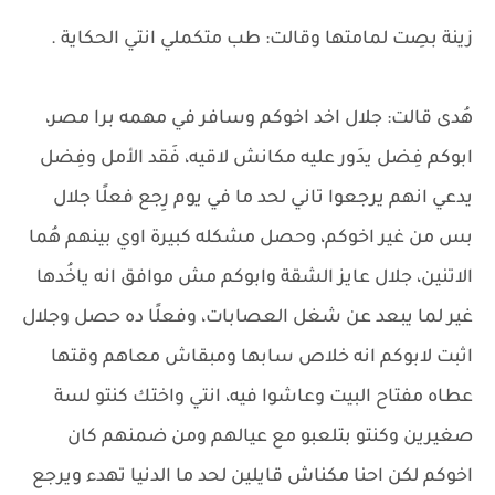
زينة بصِت لمامتها وقالت: طب متكملي انتي الحكاية .
هُدى قالت: جلال اخد اخوكم وسافر في مهمه برا مصر،
ابوكم فِضل يدَور عليه مكانش لاقيه، فَقد الأمل وفِضل
يدعي انهم يرجعوا تاني لحد ما في يوم رِجع فعلًا جلال
بس من غير اخوكم، وحصل مشكله كبيرة اوي بينهم هُما
الاتنين، جلال عايز الشقة وابوكم مش موافق انه ياخُدها
غير لما يبعد عن شغل العصابات، وفعلًا ده حصل وجلال
اثبت لابوكم انه خلاص سابها ومبقاش معاهم وقتها
عطاه مفتاح البيت وعاشوا فيه، انتي واختك كنتو لسة
صغيرين وكنتو بتلعبو مع عيالهم ومن ضمنهم كان
اخوكم لكن احنا مكناش قايلين لحد ما الدنيا تهدء ويرجع