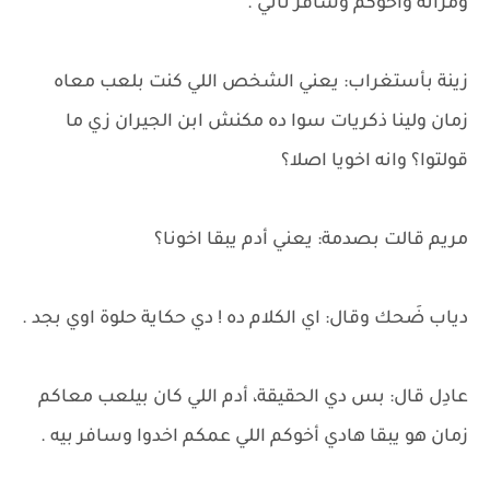
ومراته واخوكم وسافر تاني .
زينة بأستغراب: يعني الشخص اللي كنت بلعب معاه
زمان ولينا ذكريات سوا ده مكنش ابن الجيران زي ما
قولتوا؟ وانه اخويا اصلا؟
مريم قالت بصدمة: يعني أدم يبقا اخونا؟
دياب ضَحك وقال: اي الكلام ده ! دي حكاية حلوة اوي بجد .
عادِل قال: بس دي الحقيقة، أدم اللي كان بيلعب معاكم
زمان هو يبقا هادي أخوكم اللي عمكم اخدوا وسافر بيه .