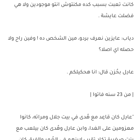
كانت تعبت بسبب كده مكنتوش انتو موجودين ولا هي
فضلت عايشة .
دياب: عايزين نعرف بردو، مين الشخص ده ! وفين راح ولا
حصله اي اصلا؟
عادِل بحُزن قال: انا هحكيلكم .
| من 23 سنه فاتوا |
"عادِل كان قاعِد مع هُدى في بيت جلال ومراته، كانوا
معزومين على الغدا، وابن عادِل وهُدى كان بيلعب مع