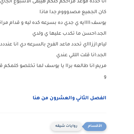
انا حددة موعد فراحكم كلكم هيبقى الاسبوع الجاي
كان الجميع مصدوووم جدا ماذا
يوسف:اااايه ي جدي ده بسرعه كده ليه و قدام مراتي
الجد:احسن ما تكدب عليها ي ولدي
ليام:اززاااي تحدد ماعد الفرح بالسرعه دي انا عند
الجد:انا قلت الللي عندي
مريم:انا طالعه براا يا يوسف لما تخلصو كلمكم قو
و
الفصل الثاني والعشرون من هنا
روايات شيقه