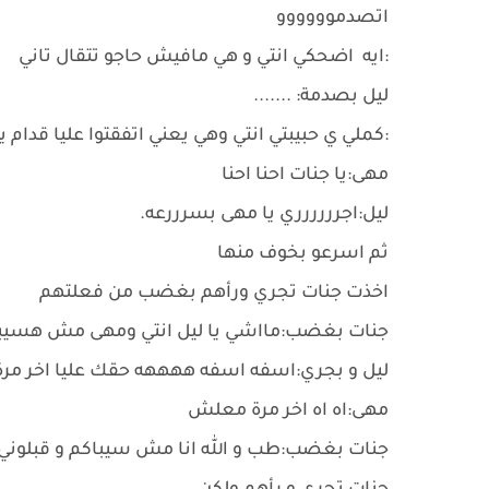
اتصدموووووو
:ايه اضحكي انتي و هي مافيش حاجو تتقال تاني
ليل بصدمة: .......
:كملي ي حبيبتي انتي وهي يعني اتفقتوا عليا قدا
مهى:يا جنات احنا احنا
ليل:اجرررررري يا مهى بسرررعه.
ثم اسرعو بخوف منها
اخذت جنات تجري ورأهم بغضب من فعلتهم
جنات بغضب:مااشي يا ليل انتي ومهى مش هسيبكم 
ليل و بجري:اسفه اسفه ههههه حقك عليا اخر مرة
مهى:اه اه اخر مرة معلش
جنات بغضب:طب و الله انا مش سيباكم و قبلوني