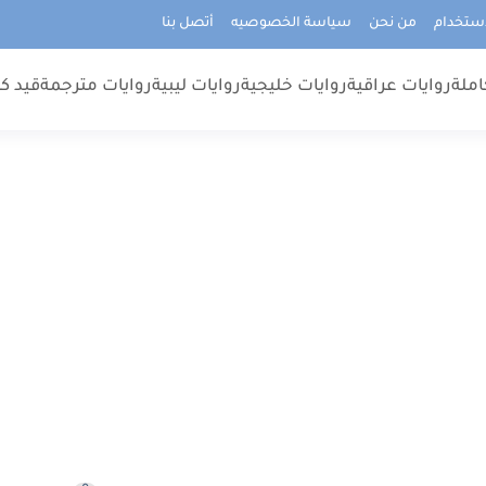
استخدام
من نحن
سياسة الخصوصيه
أتصل بنا
املة
روايات عراقية
روايات خليجية
روايات ليبية
روايات مترجمة
قيد كت