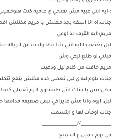
جنات تجري و رأهم ولكن........
؛-ايه انتي غبية مش تفتحي ي عامية كنت هتوقعيني 
جنات:اه انا اسفه بجد معلش يا مريم مكنتش اق
مريم:اايه القرف ده اوعي
ليل بغضب:ااايه انتي شايفها واحده من الزباله عشا
قبلني لو طلع ليكي وش
مريم خافت من كلام ليل وذهبت
جنات بلوم:ليه ي ليل تعملي كده مكنش ينفع تتكل
مهى:بس يا جنات انتي طيبة اوي لازم تعملي كده 
ليل: ايوة وانا مش عايزاكي تبقى ضعيفه قدامها خ
جنات اومأت لها و ابتسمت
______________//________________
في يوم جميل ع الجميع