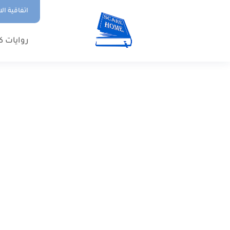
اتفاقية ال
روايات ك