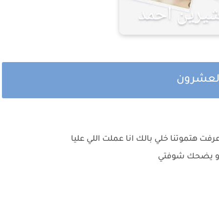
والعشرون
رفت هتموتنا خلي بالك انا عملت اللي عليا
رو يضحك شوفتي