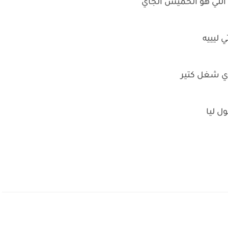
 اللي هو الخميس الجاي
 ليييه
ددي شغل كتير
ل ليا