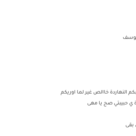
م يوسف
النهاردة خاالص غير لما اوريكم
 ي حبيبتي صح يا مهى
 بقى