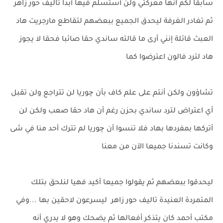
سابقا لكم انها معركتي ولن أستسلم فيها أبدا تاليف حور زاهر
ثم تغادر الغرفة ليحدق الجميع ببعضهم لتقاطع مارجريت هاد
العبث قائلة إنني أرى ما قالته ساندي حقا صائبا فحقا لا يجوز
هاد لترد فالون اعترضوا كما
تشاؤون ولكن أنتم على علم كاف بأن چوريا لن تتراجع ولن تقبل
أي اعتراض لترد ساندي بحزن رغم أن هاد حقا صعب ولكن لن
أتركها بمفردها بهاد فلا تنسوا أن چوريا لم تترك أحد منا في شى
وكانت تسندنا جميعا الآن من معنا
ليحدقوا ببعضهم ثم يقولوا جميعا أكيد فهيا لنلحق بتلك
المتمردة العنيدة تاليف حور زاهر ليسرعون لاحقين بها ...وفي
مكتب أحمد كان يتذكر أفعالها ثم يضحك وهو لا يدري أنه