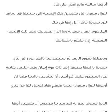
أتركها سالمة فاليراقبني علي هاد
لتقال ميمونة هل تقصدين تلك الإنسية التي جلبتيها هنا سابقا
لترد سيرينا قائلة أجل إنها هي تلك
الملـ ـعونة لتقال ميمونة وما الذي يغضـ ـبك منها تلك الانسية
الضعيفه إذن فلنقم باختطافها
ونجعلها تتذوق الرعب ثم ستبتعد عنه تاليف حور زاهر لترد
سيرينا يا ليتها ضعيفة إنها ذات قوة إيمان رهيبة فليس بقادرة
على السيطرة عليها كم أتمنى أن تنشـ ـغل بالدنيا فهنا لن
أرحمها لتقال ميمونة حسنا فلنقم بهاد لنرسل لها من متاع
الدنيا فسوف تنغر به لترد سيرينا بغـ ـضب ألا تفهمين أيتها