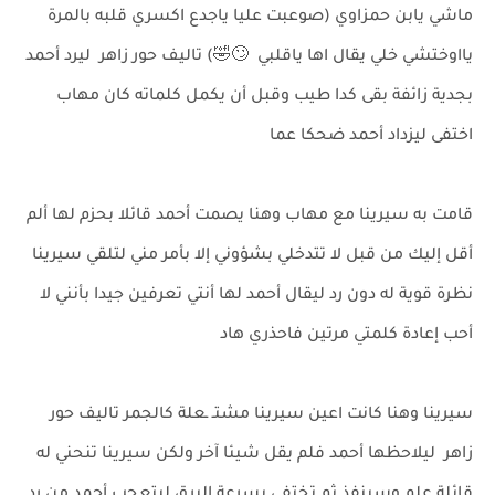
ماشي يابن حمزاوي (صوعبت عليا ياجدع اكسري قلبه بالمرة
يااوختشي خلي يقال اها ياقلبي 🙄🤣) تاليف حور زاهر ليرد أحمد
بجدية زائفة بقى كدا طيب وقبل أن يكمل كلماته كان مهاب
اختفى ليزداد أحمد ضحكا عما
قامت به سيرينا مع مهاب وهنا يصمت أحمد قائلا بحزم لها ألم
أقل إليك من قبل لا تتدخلي بشؤوني إلا بأمر مني لتلقي سيرينا
نظرة قوية له دون رد ليقال أحمد لها أنتي تعرفين جيدا بأنني لا
أحب إعادة كلمتي مرتين فاحذري هاد
سيرينا وهنا كانت اعين سيرينا مشتـ ـعلة كالجمر تاليف حور
زاهر ليلاحظها أحمد فلم يقل شيئا آخر ولكن سيرينا تنحني له