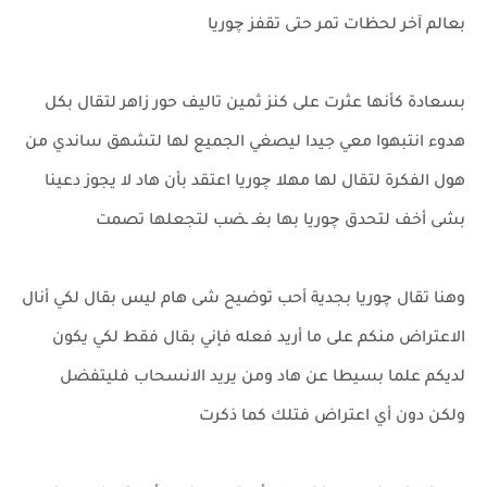
بعالم آخر لحظات تمر حتى تقفز چوريا
بسعادة كأنها عثرت على كنز ثمين تاليف حور زاهر لتقال بكل
هدوء انتبهوا معي جيدا ليصغي الجميع لها لتشهق ساندي من
هول الفكرة لتقال لها مهلا چوريا اعتقد بأن هاد لا يجوز دعينا
بشى أخف لتحدق چوريا بها بغـ ـضب لتجعلها تصمت
وهنا تقال چوريا بجدية أحب توضيح شى هام ليس بقال لكي أنال
الاعتراض منكم على ما أريد فعله فإني بقال فقط لكي يكون
لديكم علما بسيطا عن هاد ومن يريد الانسحاب فليتفضل
ولكن دون أي اعتراض فتلك كما ذكرت