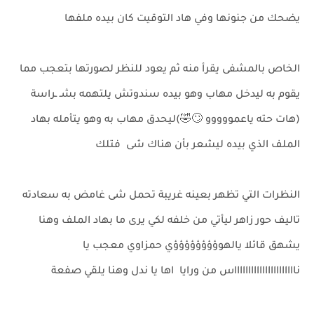
يضحك من جنونها وفي هاد التوقيت كان بيده ملفها
الخاص بالمشفى يقرأ منه ثم يعود للنظر لصورتها بتعجب مما
يقوم به ليدخل مهاب وهو بيده سندوتش يلتهمه بشـ ـراسة
(هات حته ياعمووووو 🙄🤣)ليحدق مهاب به وهو يتأمله بهاد
الملف الذي بيده ليشعر بأن هناك شى فتلك
النظرات التي تظهر بعينه غريبة تحمل شى غامض به سعادته
تاليف حور زاهر ليأتي من خلفه لكي يرى ما بهاد الملف وهنا
يشهق قائلا يالهوؤؤؤؤؤؤؤؤي حمزاوي معجب يا
نااااااااااااااااااااااس من ورايا اها يا ندل وهنا يلقي صفعة