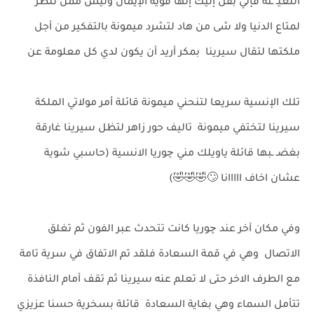
اللعيـ ـنة فإني بقل إليك إنها قوية الإيمان وليس ممن تنظر
لمتاع الدنيا ولا شى من هاد لتشرد ميمونة بالتفكير من أجل
ملكتها لتقال سيرينا بمكر أريد أن يكون لدي كل معلومة عن
تلك الإنسية سريعا لتنحني ميمونة قائلة أمر مولاتي الملكة
سيرينا لتختفي ميمونة تاليف حور زاهر لتظل سيرينا غارقة
بغضـ ـبها قائلة ياويلك مني چوريا الانسية (حاسبي شوية
عشان اخاف ااااانا 🙄🤣🤣🤣)
وفي مكان آخر عند چوريا كانت تتحدث عبر الفون ثم تغلق
الاتصال وهي في قمة السعادة فلقد تم الاتفاق في سرية تامة
مع الطرف الاخر حتى لا تعلم عنه سيرينا ثم تقف أمام النافذة
تتأمل السماء وهي بغاية السعادة قائلة بسخرية حسنا عزيزي