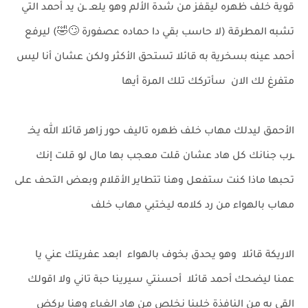
قوية خلف ظهره ليقفز من شدة الألم وهو يلعـ ـن يد أحمد التي
تشبه المطرقة (لا حاسب بقي دا حماده عصفورة 🙄🤣) ليرفع
أحمد عينه بسخرية به قائلا تستحق الأكثر ولكن عشان أنا ليس
متفرغ لك الان سأتركك تلك المرة أيها
الأحمق ليدلك مهاب خلف ظهره تاليف حور زاهر قائلا الله يخـ
ـرب جنانك كل هاد عشان قلت معجب بها مال لو قلت إنك
تحبها ماذا كنت ستفعل وهنا تتطاير الأقلام وبعض التحف على
مهاب بالهواء من رد كلامه ليختبي مهاب خلف
الاريكة قائلا وهو يحدق بخوف بالهواء ابعد عفريتك عني يا
عمنا ليضحك أحمد قائلا أحسنتي سيرينا حبة تاني ولا اقولك
القي به من النافذة خلينا نخلص من هاد الغباء وهنا يركض