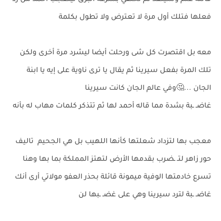
قائلة علم وسينفذ ثم تختفي بسرعة البرق ليتعجب أحمد من رد
فعلها فتلك أول مرة لا تعترض ولا تطول بكلمة
معه بل اقتصرت كل شى ورحلت أيضا ليشرد مرة أخرى ولكن
تلك المرة بفعل سيرينا ثم يقال يا ترى ناوية على إيه يا ابنة
الجان ...🤔وفي عالم الجان كانت سيرينا
غاضـ ـبة بشدة مما قاله أحمد لها ثم تتذكر كلمات مهاب له بأنه
معجب بها لتزداد شعلتها كأنها اللهيب بل هي الجحيم تاليف
حور زاهر لتـ ـضرب بقدمها الأرض لتهتز المملكة بما بها وهنا
تسرع خادمتها الوفية ميمونة قائلة بحذر العفو مولاتي أرى أنك
غاضـ ـبة لترد سيرينا وهي على غضـ ـبها لن