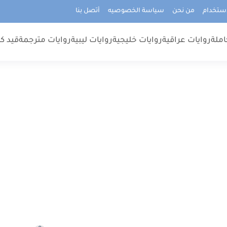
استخدام
من نحن
سياسة الخصوصيه
أتصل بنا
املة
روايات عراقية
روايات خليجية
روايات ليبية
روايات مترجمة
قيد كت