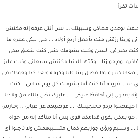
أت تقرأ
إنى خلفت بوعدى معاكى وسيبتك ... بس أنتى عرفه إنه مكنش
ى وربنا رزقنى منك بأجمل أربع أولاد ... حبى ليكى عمره ما
 ما كنت بكبر فى السن وكنت بشوفك جنبى كنت بتعلق بيكى
كره يوم جوازنا .. وقتها الدنيا مكنتش سيعانى وكنت عايز
ى معايا كتير ولولا فضل ربنا عليا وكرمه وبعد كدا وجودك فى
 ... فريده أنا كنت أما بشوفك كل يوم قدامى .. كنت
نه يقدرنى إنى أحافظ عليكى .... عايزك تخلى بالك من ولادنا
روا هيفضلوا بردو محتجينلك .... عوضيهم عن غيابى .. وفارس
 .. هو يمكن يكون قدامكم قوى بس أنا متأكد إنه من جواه
ينا ... وسليم ورؤى جوزيهم كمان متسيبهمش ولا تأجلوا أى