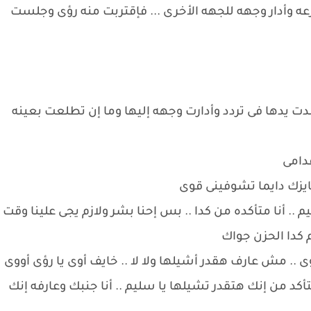
أدار وجهه للجهه الأخرى ... فإقتربت منه رؤى وجلست
 يدها فى تردد وأدارت وجهه إليها وما إن تطلعت بعينه
دامى
ايزك دايما تشوفينى قوى
. أنا متأكده من كدا .. بس إحنا بشر ولازم يجى علينا وقت
كدا الحزن جواك
ى .. مش عارف هقدر أشيلها ولا لا .. خايف أوى يا رؤى أووى
كد من إنك هتقدر تشيلها يا سليم .. أنا جنبك وعارفه إنك