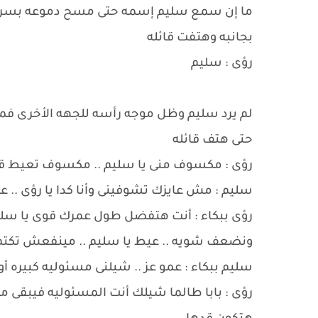
ما إن سمع سليم إسمه حتى مسح دموعه بسرعه و
بجانبه وهتفت قائله
رؤى : سليم
لم يرد سليم وظل موجه رأسه للجهه الأخرى فمدت
حتى هتف قائله
رؤى : مكسوف منى يا سليم .. مكسوف تعيط ق
سليم : مش عايزك تشوفينى وأنا كدا يا رؤى .. ع
رؤى ببكاء : أنت هتفضل طول عمرك قوى يا سليم .
ونضعف شويه .. عيط يا سليم .. مينفعش تكتم 
سليم ببكاء : عمو عز .. شيلنى مسئوليه كبيره أو
رؤى : بابا طالما شيلك أنت المسئوليه فيبقى متأ