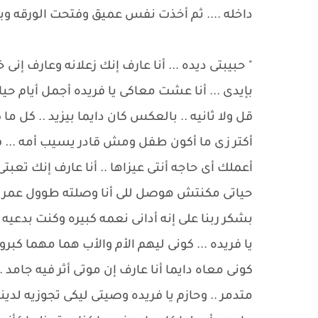
داخله .... ثم أخذت نفس عميق وفتحت الورقه وبد
" حبيبتى ديده ... أنا عارف إنك زعلانه وعارف 
بإيدى ... أنا عشت معاكى يا فريده أجمل أيام حيات
قل ولا ثانيه .. بالعكس كان دايما بيزيد .. كل
أكتر زى ما أكون طفل ومش قادر يسيب أمه ... فا
أعملك أى حاجه أنتى عيزاها .. أنا عارف إنك تعبت
حياتى مكنتش هوصل للى أنا وصلته طوول عمرى ده
بشكر ربنا على إنه أدانى نعمه كبيره وكنت بدعيه إ
يا فريده ... كونى ليهم الأم والأب هما مهما كب
كونى معاه دايما أنا عارف إن موتى أثر فيه جامد
متدمر .. وحازم يا فريده وصيتى ليكى تجوزيه لد