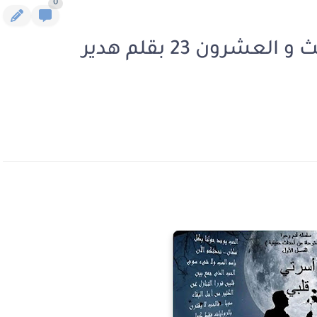
0
رواية أسرتى قلبى الفصل الثالث و العشرون 23 بقلم هدير