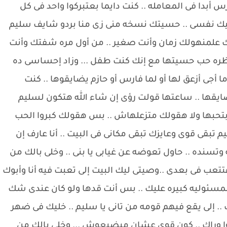
رس أبدا فى المعامله .. كنت دايما بعتبركوا واحد فى كل
 فيك نفسى .. حسيتك نسخه منى زى منا بردو شايف سليم
وك علمنهولك زمان وأنت صغير .. من أول مره شفتك وأنت
ظره حب حسيتها مع إنك كنت طفل ... وزاد إحساسى ده
 أجى أزعق لها أو لما فارس أو حازم يضايقوها .. كنت
يقها .. ساعتها قولت رؤى إن شاء الله هتكون لسليم
تحبها ولا هقولك متزعلهاش .. بس هقولك كبروا الحب
ليم تبقى قوى وعايزك تبقى مكانى فى البيت .. أنا عارف إن
وتسنده .. حاول تعوضه عن غيابى يا بنى .. وخلى بالك من
هتتعب فى بعدى ..وصيتى ليك البيت إلى تعبت فيه أنا وأبوك
المسئوليه كبيره عليك .. بس أنت قدها ولو كان عندى شك
إلى يقع فيهم قومه من تانى يا سليم .. خليك فى ضهر
وا وراك .. كون قوى عشان ميضيعوش ... وخلى بالك من