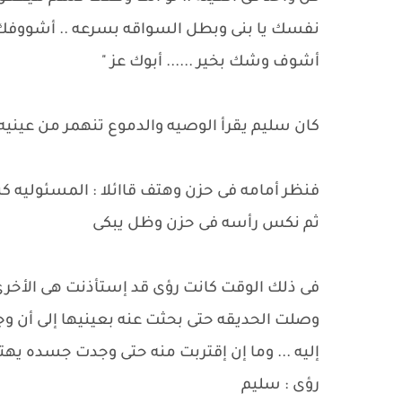
نفسك يا بنى وبطل السواقه بسرعه .. أشووفك بعد
أشوف وشك بخير ...... أبوك عز "
كان سليم يقرأ الوصيه والدموع تنهمر من عينيه 
فنظر أمامه فى حزن وهتف قاائلا : المسئوليه كبير
ثم نكس رأسه فى حزن وظل يبكى
فى ذلك الوقت كانت رؤى قد إستأذنت هى الأخرى
وصلت الحديقه حتى بحثت عنه بعينيها إلى أن 
إليه ... وما إن إقتربت منه حتى وجدت جسده ي
رؤى : سليم