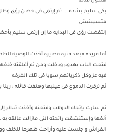
هتكون قدها
بكى سليم بشده ... ثم إرتمى فى حضن رؤى وظل يب
متسيبنيش
إنتفضت رؤى فى البدايه ما إن إرتمى سليم بأحض
أما فريده فبعد فتره قصيره أخذت الوصيه الخا
فتحت الباب بهدوء ودخلت ومن ثم أغلقته خلفه
فيه عز وكل ذكرياتهم سويا فى تلك الغرفه
ثم ترقرت الدموع فى عينيها وهتفت قائله : ربنا 
ثم سارت بإتجاه الدولاب وفتحته وأخذت تنظر إل
أنفها وإستنشقت رائحته التى مازالت عالقه به ..
الفراش و جلست عليه وأراحت ظهرها للخلف و