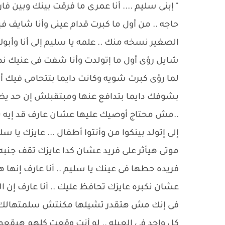
" إبنى سليم .... أنا عمرى ما فرقت بينك وبين فا
حاجه .. من أول ما كبرت قدام عينى وأنا شايف
الصغير نسخه منك .. علمه يا سليم إلى أنا وأب
شايل رؤى أول ما إتولدت وأنا شفت فى عنيك ن
لما رؤى كبرت شويه وكانت دايما بتتحامى فيك أما
بشوفك دايما بتدافع عنها ومبتقبلش إن حد يضا
..مش محتاج أوصيك عليها عشان عارف قد إيه ب
إلى إتولد بينكوا من وأنتوا أطفال ... عايزك يا س
موتى هيأثر على فريد عشان كدا عايزك تقف جنبه 
فريده حطها فى عينك يا سليم .. أنا عارف إنها 
عشان نكبره عايزك تحافظ عليك .. أنا عارف إن 
فى إنك مش هتقدر تشيلها مكنتش سلمتهالك .. 
كل واحد فى العيله .. لو أنت وقعت كلهم هيقع