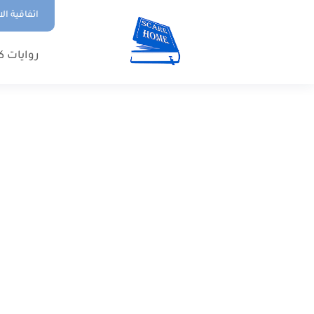
اتفاقية ال
روايات ك