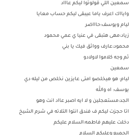
سمعين اللي قولوتوا ليكم عاااد
وايااك اعرف ياما عيبقى ليكم حساب معايا
ليام ويوسف:حاااضر
زياد:مهى هتبقى في عنيا ي عمي محمود
محمود:عارف وواثق فيك يا بني
ثم وجه كلاموا لاولادو
سمعين
ليام: هو هيخلصو امتى عايزين نخلص من ليله دي
يوسف: اه والله
الجد:مستعجلين و لا ايه اصبر عااد انت وهو
اتا حجزت ليكم ف فندق انتوا التلاته في شرم الشيخ
دخلت عليهم فاطمه:السلام عليكم
الجميع:وعليكم السلام