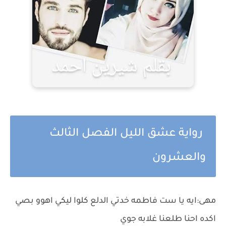
رواية عشق الليل الفصل الثالث
والعشرون
مهى:ايه يا ست فاطمه خدتي الدلع كلوا ليكي اهوو بصي
اكده احنا طلعنا غلابه جوي