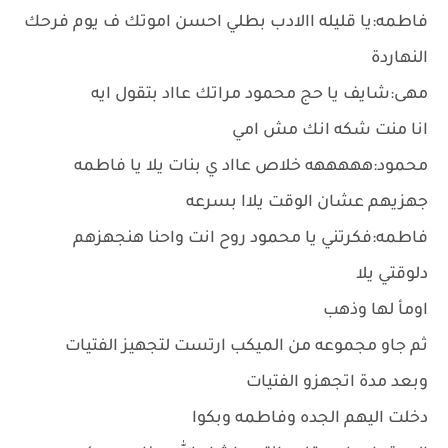
فاطمه:يا قليله االادب بطلي احسن اموتك ف يوم فرحك
النهاردة
مهى:شايف يا حج محمود مراتك عااد بتقول ايه
انا منت شكه انك مش امي
محمود:هههههه خلاص عااد ي بنات يلا يا فاطمه
جهزيهم عشان الوقت يلاا بسرعه
فاطمه:فكرتني يا محمود روح انت واحنا هنجهزهم
دلوقتي يلا
اومأ لها وذهب
ثم جاو مجموعه من الميكب ارتست لتجهيز الفتيات
وبعد مدة اتجهزو الفتيات
دخلت اليهم الجده وفاطمه وبكوا