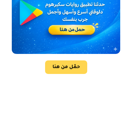
حمّل من هنا