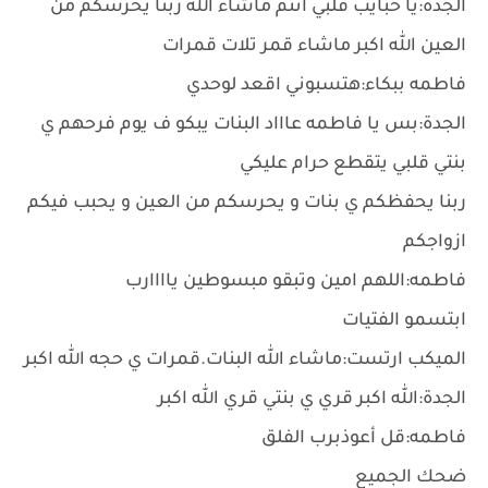
الجدة:يا حبايب قلبي انتم ماشاء الله ربنا يحرسكم من
العين الله اكبر ماشاء قمر تلات قمرات
فاطمه ببكاء:هتسبوني اقعد لوحدي
الجدة:بس يا فاطمه عاااد البنات يبكو ف يوم فرحهم ي
بنتي قلبي يتقطع حرام عليكي
ربنا يحفظكم ي بنات و يحرسكم من العين و يحبب فيكم
ازواجكم
فاطمه:اللهم امين وتبقو مبسوطين ياااارب
ابتسمو الفتيات
الميكب ارتست:ماشاء الله البنات.قمرات ي حجه الله اكبر
الجدة:الله اكبر قري ي بنتي قري الله اكبر
فاطمه:قل أعوذبرب الفلق
ضحك الجميع