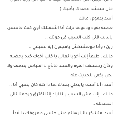
قال سنشد عضدك بأخيك )
أسد بدموع : مالك
حضنه بقوة ودموعه نزلت أنا اشتقتلك أوي كنت حاسس
بالذنب لأني كنت السبب في موتك ..
زين : وأنا موحشتكش يامجنون إيه نسيتني ..
مالك : طبعاً إنت أخويا تعالى يا قلب أخوك خذه بحضنه
وكأن رجعتلهم القوة والسند فالأخ لا اقتباس ينصفه ولا
نص يكفي للحديث عنه
أسد : أنا آسف يابطلي بعدك عنا دا كله كان بسبي أنا ..
مالك : إنت مش السبب ربنا اراد إننا نفترق ورجعنا تاني
الحمدلله ..
أسد :متشكر يانيار هانم مش هنسى معروفك دا أبداً ..