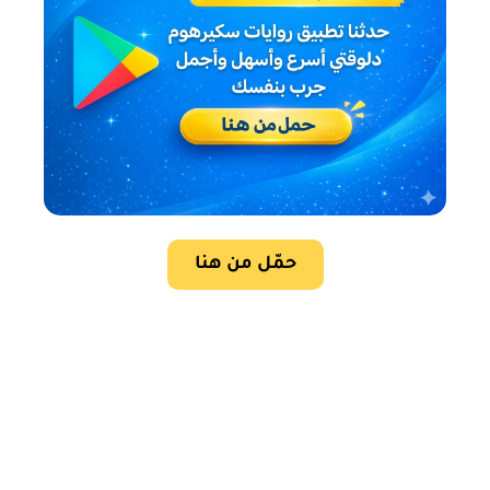
حمّل من هنا