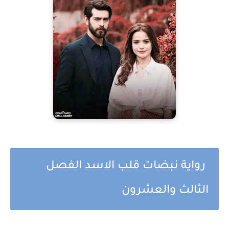
رواية نبضات قلب الاسد الفصل
الثالث والعشرون