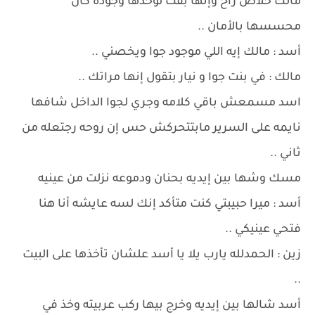
مالك خلاص راح وإنها بقت لوحدها وجوده كان
محسسها بالأمان ..
أسد : مالك إيه اللي موجود جوا ويخصني ..
مالك : في بنت جوا و نيار بتقول إنها مراتك ..
اسد مسمعش باقي كلامه وجري لجوا الداخل شافها
نايمه على السرير مابتتحركش حس إن روحه رجتعله من
ثاني ..
مسك وشها بين إيديه بحنان ودموعه نزلت من عينيه
أسد : ميرا حبيبتي كنت متأكد إنك لسه عايشه أنا هنا
فتحي عينيكي ..
زين : الحمدلله يارب يلا يا أسد علشان تأخذها على البيت
..
أسد شالها بين إيديه وخرج بيها ركب عربيته وخذ في