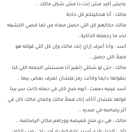
عايش أكيد مش إنت دا مش شكل مالك ..
مالك : أنا هحكيلكم كل حاجة
مالك حكالهم كل اللي حصل معاه من لما قصي اكتشفه
لحد ما رجعلته الذاكرة..
أسد : وأنا أعرف إزاي إنك مالك وإن كل اللي قولته هو
فعلاً اللي حصل ..
مالك : حتى لو شكلي إتغير أنا منستش الجمله اللي كنا
بنقولها دايما وكانت رمز علشان نعرف بعض بيها ..
أسد عينيه دمعت : أيوه صح كان في جمله كانت سر بينا
قولها علشان أتأكد إنك فعلاً مالك وكمان مالك كان في
أثر رصاصه في صدره ..
مالك : هي دي فتح قميصه ووراهم مكان الرصاصه ..
(أخي الجبل الذي أسند عليه كيف لا أحب اخي ورب الكون