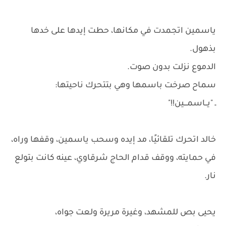
ياسمين اتجمدت في مكانها، حطت إيدها على خدها
بذهول.
الدموع نزلت بدون صوت.
سماح صرخت باسمها وهي بتتحرك ناحيتها:
ـ "يــاسمـــين!!"
خالد اتحرك تلقائيًا، مد إيده وسحب ياسمين، وقفها وراه،
في حمايته، ووقف قدام الحاج شرقاوي، عينه كانت بتولع
نار.
يحيى بص للمشهد، وغيرة مريرة ولعت جواه،