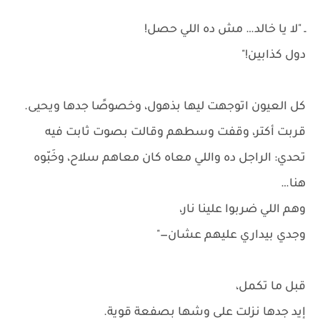
ـ "لا يا خالد… مش ده اللي حصل!
دول كذابين!"
كل العيون اتوجهت ليها بذهول، وخصوصًا جدها ويحيى.
قربت أكتر، وقفت وسطهم وقالت بصوت ثابت فيه
تحدي: الراجل ده واللي معاه كان معاهم سلاح، وخَبّوه
هنا…
وهم اللي ضربوا علينا نار،
وجدي بيداري عليهم عشان—"
قبل ما تكمل،
إيد جدها نزلت على وشها بصفعة قوية.