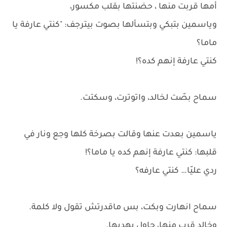
أمها قربت منها ، حضنتها بقلب مكسور،
وياسمين بتبكي وبتسألها بصوت بيترجف: "كنتي عارفة يا
ماما؟
كنتي عارفة إنهم كده؟!
سماح بصّت لخالد، واتوترت، وسكتت.
ياسمين بعدت عنها وقالت بصرخة كلها وجع ونار في
قلبها: كنتي عارفة إنهم كده يا ماما؟!
ردي عليّا… كنتي عارفه؟
سماح انهارت وبكت، بس ماقدرتش تقول ولا كلمة.
وخالد قرب منها، حاول يهديها.