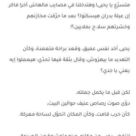
متسرّع يا يحيى! وهتدخلنا في مصايب مالهاش آخر! فاكر
إن عيلة بدران هيسكتوا؟ بعد ما حرّقت مخازنهم
وخسّرتهم سلا.ح بملايين؟!
يحيى أخد نفس عميق، وقعد براحة متعمدة، وكأن
التهديد ما بيهزوش، وقال بثقة فيها تحدّي: هيعملوا إيه
يعني يا جدي؟
لكن قبل ما يكمل جملته،
دوّى صوت رصاص عنيف حوالين البيت،
كأن حرب قامت، وكأن المكان اتحوّل لساحة معركة.