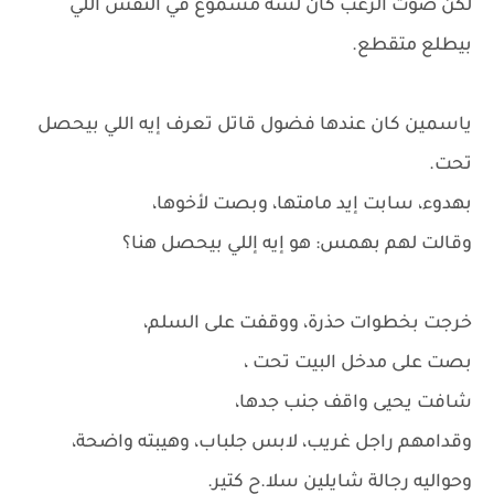
لكن صوت الرعب كان لسه مسموع في النفس اللي
بيطلع متقطع.
ياسمين كان عندها فضول قاتل تعرف إيه اللي بيحصل
تحت.
بهدوء، سابت إيد مامتها، وبصت لأخوها،
وقالت لهم بهمس: هو إيه إللي بيحصل هنا؟
خرجت بخطوات حذرة، ووقفت على السلم،
بصت على مدخل البيت تحت ،
شافت يحيى واقف جنب جدها،
وقدامهم راجل غريب، لابس جلباب، وهيبته واضحة،
وحواليه رجالة شايلين سلا.ح كتير.