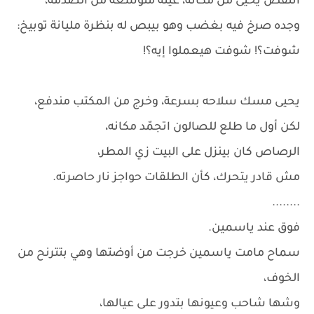
انتفض يحيى من مكانه، عينه متوسّعة من الصدمة،
وجده صرخ فيه بغضب وهو بيبص له بنظرة مليانة توبيخ:
شوفت؟! شوفت هيعملوا إيه؟!
يحيى مسك سلاحه بسرعة، وخرج من المكتب مندفع،
لكن أول ما طلع للصالون اتجمّد مكانه،
الرصاص كان بينزل على البيت زي المطر،
مش قادر يتحرك، كأن الطلقات حواجز نار حاصرته.
........
فوق عند ياسمين.
سماح مامت ياسمين خرجت من أوضتها وهي بتترنح من
الخوف،
وشها شاحب وعيونها بتدور على عيالها،