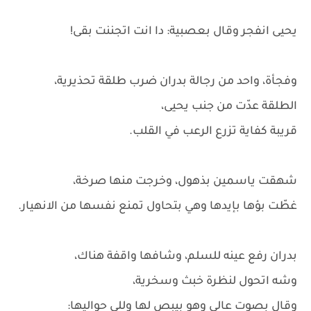
يحيى انفجر وقال بعصبية: دا انت اتجننت بقى!
وفجأة، واحد من رجالة بدران ضرب طلقة تحذيرية،
الطلقة عدّت من جنب يحيى،
قريبة كفاية تزرع الرعب في القلب.
شهقت ياسمين بذهول، وخرجت منها صرخة،
غطّت بؤها بإيدها وهي بتحاول تمنع نفسها من الانهيار.
بدران رفع عينه للسلم، وشافها واقفة هناك،
وشه اتحول لنظرة خبث وسخرية،
وقال بصوت عالي وهو بيبص لها وللي حواليها: