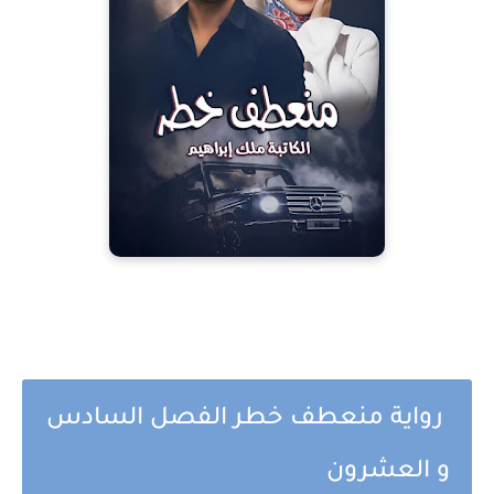
رواية منعطف خطر الفصل السادس
و العشرون