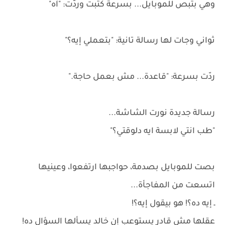
وهي بتبص للموبايل... بسرعة كتبت وردّت: "آه"
ثواني وجات لها رسالة تانية: "بتعملي إيه؟"
ردّت بسرعة: "قاعدة... مش بعمل حاجة."
رسالة جديدة نورت الشاشة...
"طب انتي لابسة ايه دلوقتي؟"
بصت للموبايل بصدمة، حواجبها ارتفعوا، وعينيها
اتسعت من المفاجأة...
ـ إيه ده؟! هو بيقول إيه؟!
عقلها مش قادر يستوعب إن خالد يسألها السؤال ده!