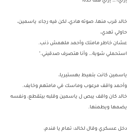
إزاي؟… إزاي هما كده!
خالد قرب منها، صوته هادي، لكن فيه رجاء: ياسمين،
حاولي تهدي،
عشان خاطر مامتك وأحمد ملهمش ذنب.
استحملي شوية… وأنا هتصرف صدقيني."
ياسمين كانت بتعيط بهستيريا،
وأحمد واقف مرعوب وماسك في مامتهم وخايف.
خالد كان واقف يبص ل ياسمين وقلبه بيتقطع، ونفسه
يضمها ويطمنها.
دخل عسكري وقال لخالد: تمام يا فندم،