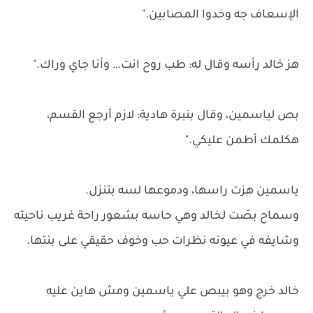
الإسعاف جه وخدوا المصابين."
هز خالد رأسه وقال له: طب روح انت… وأنا جاي وراك."
بص لياسمين، وقال بنبرة هادية: لازم أرجع القسم،
هكلمك أطمن عليكي."
ياسمين هزت راسها، ودموعها لسه بتنزل.
وسماح بصّت لخالد وهي حاسه بشعور راحة غريب ناحيته
وشايفه في عيونه نظرات حب وخوف حقيقي على بنتها.
خالد خرج وهو بيبص علي ياسمين ومش هاين عليه