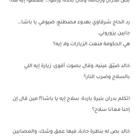
بص لبدران ورجالته، وقال بحدة: وإنتوا… بتعملوا إيه هنا؟
رد الحاج شرقاوي بهدوء مصطنع: ضيوفي يا باشا…
جايين يزوروني.
هي الحكومة منعت الزيارات ولا إيه؟
خالد ضيّق عينيه، وقال بصوت أقوى: زيارة إيه اللي
بالسلاح وضرب النار؟
اتكلم بدران بنبرة باردة: سلاح إيه يا باشا؟! مين قال إن
إحنا معانا سلاح؟
خالد بص له بنظرة حادة، فيها عمق وشك: والمصابين