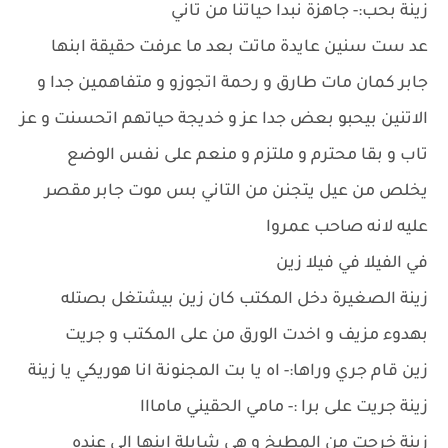
زينة بحب:- جاهزة نبدا حياتنا من تاني
عد ست سنين عايدة ماتت بعد ما عرفت حقيقة ابنها
جابر كمان مات طارق و رحمة اتجوزو و متفاهمين جدا و
الاتنين بيحبو بعض جدا عز و خديجة حياتهم اتحسنت و عز
تاب و بقا محترم و ملتزم و منعم على نفس الوضع
يخلص من عيل يتجنن من التاني بس موت جابر مقصر
عليه لانه صاحب عمروا
في الفيلا في فيلا زين
زينة الصغيرة دخل المكتب كان زين بيشتغل بصتله
بهدوء مزيف و اخدت الورق من على المكتب و جريت
زين قام جري وراها:- اه يا بت المجنونة انا هوريكي يا زينة
زينة جريت على برا :- مامي الحقيني مامااا
زينة خرجت من المطبخ و هى شايلة ابنها الى عنده