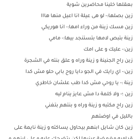
بعقلها خلينا محاضرين شوية
زين بصلها:- لو هى عيلة انا اعيل منها هااا
زين مسك زينة من وراء امها:- انا هوريكي
زينة بتبص لامها بتستنجد بيها:- مامي
زين:- عليك و على امك
زين راح الجنينة و زينة وراه و علق بنته في الشجرة
زين:- اي رايك في الجو دايا روح بابي حلو مش كدا
زينة :- يا روحي مش كدا طب علشان خاطري
زين ؛- ولا كلمة دا مش عايز ينام ليه
زين راح مكتبه و زينة وراه و بنتهم بتغني
بالليل في اوضتهم
زين كان شايل ابنهم بيحاول يساكته و زينة نايمة على