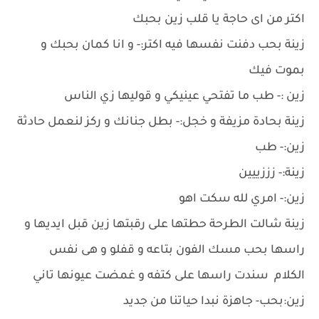
اكتر من اى حاجة يا قلب زين بحبك
زينة بحب دفنت نفسها فيه اكتر:- و انا كمان بحبك و
بموت فيك
زين :- طب ما تفتحي عينيكي و قوليها زي الناس
زينة بحادة مزيفة و خجل:- بطل جنانك و ركز لنعمل حادثة
زين:- طب
زينة:- زززييين
زين:- امري لله سكت اهو
زينة شالت الطرحة حطتها على رقبتها زين قبل ايديها و
راسها بحب مسك الفون بتاعه و قفلو و هى نفس
الكلام سندت راسها على كتفه و غمضت عيونها تاني
زين:بحب- جاهزة نبدا حياتنا من جديد