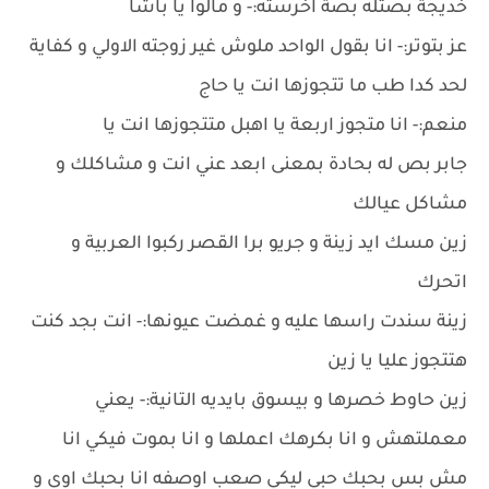
خديجة بصتله بصة اخرسته:- و مالوا يا باشا
عز بتوتر:- انا بقول الواحد ملوش غير زوجته الاولي و كفاية
لحد كدا طب ما تتجوزها انت يا حاج
منعم:- انا متجوز اربعة يا اهبل متتجوزها انت يا
جابر بص له بحادة بمعنى ابعد عني انت و مشاكلك و
مشاكل عيالك
زين مسك ايد زينة و جريو برا القصر ركبوا العربية و
اتحرك
زينة سندت راسها عليه و غمضت عيونها:- انت بجد كنت
هتتجوز عليا يا زين
زين حاوط خصرها و بيسوق بايديه التانية:- يعني
معملتهش و انا بكرهك اعملها و انا بموت فيكي انا
مش بس بحبك حبي ليكي صعب اوصفه انا بحبك اوى و