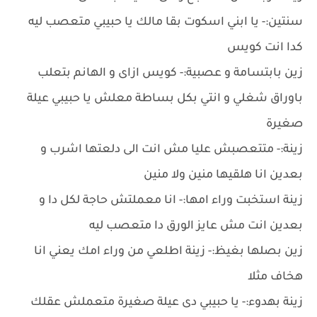
سنتين:- يا ابني اسكوت بقا مالك يا حبيبي متعصب ليه
كدا انت كويس
زين بابتسامة و عصبية:- كويس ازاى و الهانم بتعلب
باوراق شغلي و انتي بكل بساطة معلش يا حبيبي عيلة
صغيرة
زينة:- متتعصبش عليا مش انت الى دلعتها اشرب و
بعدين انا هلقيها منين ولا منين
زينة استخبت وراء امها:- انا معملتش حاجة لكل دا و
بعدين انت مش عايز الورق دا متعصب ليه
زين بصلها بغيظ:- زينة اطلعي من وراء امك يعني انا
هخاف مثلا
زينة بهدوء:- يا حبيبي دى عيلة صغيرة متعملش عقلك