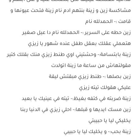
قداميه مغمضة عينيها لكن بتضحك عليه و على ابنهم و
مشاكسة زين و زينة بنتهم ادم نام زينة فتحت عيونها و
قامت :- الحمدلله نام
زين حطه على السرير :- الحمدلله نام دا عيل صغير
هتعملي عقلك بعقل طفل عنده شهور يا زيزي
زينة بابتسامة:- وحشتيني اوي طنط زيزي منك بقلك كتير
مقولتهاش من ساعة ما زينة اتولدت
زين بصلها :- طنط زيزي مبقتش ليقة
عليكي هقولك تيته زيزي
زينة ضربته في كتفه بغيظ:- تيته في عينيك يا بعيد
زين مسك ايديها و قبلها:- احلي زيزي في الدنيا ربنا
يخليكي ليا يا حبيبتي
زينة بحب:- و يخليك ليا يا حبيبي