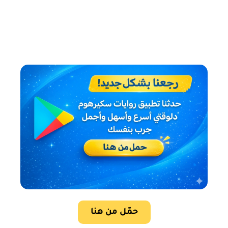
حمّل من هنا