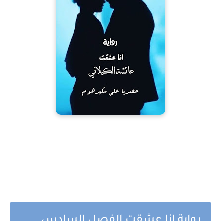
رواية انا عشقت الفصل السادس