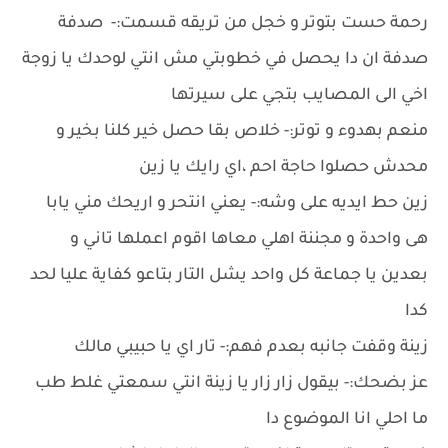
رحمة حست بتوتر و خجل من تريقه قسمت:- صدفة
صدفة ان دا يحصل في خطوبتي مش انتي لوحدك يا زوجة
اخي الى المصايب بتجي على سيرتها
منعم بهدوء و توتر:- خلاص بقا حصل خير كلنا بخير و
محدش حصلوا حاجة احم ،اي رايك يا زين
زين حط ايديه على وشه:- يعني انتحر و اريحك مني يابا
هى واحدة و مجننة اهلي معاها اقوم اعملها تاني و
بعدين يا جماعة كل واحد يشل التار بتاعو كفاية عليا لحد
كدا
زينة وقفت جانبه بعدم فهم:- تار اي يا حبيبي مالك
عز بضحك:- بيقول زار زار يا زينة انتي سمعتي غلط طب
ما احلي انا الموضوع دا