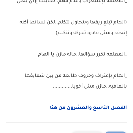
_المعلمه بإستغراب وعدم فهم..حكايتك إزاي يعني
(الهام تبلع ريقها وبتحاول تتكلم..لكن لسانها أكنه
إنعقد ومش قادره تحركه وتتكلم)
_المعلمه تكرر سؤالها..ماله مازن يا الهام
_الهام بإعتراف وحروف طالعه من بين شفايفها
بالعافيه..مازن مش أخويا.............
الفصل التاسع والعشرون من هنا