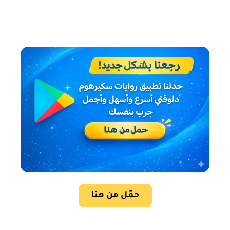
حمّل من هنا