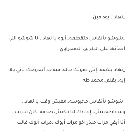
_نهاد..أيوه مين
_شوشو بأنفاس متقطعه..أيوه يا نهاد..أنا شوشو اللي
أنقذتها على الطريق الصحراوي
_نهاد بلهفه..إنتي صوتك ماله..فيه حد أتعرضك تاني ولا
إيه..بقلم..محمد طه
_شوشو بأنفاس محبوسه..مفيش وقت يا نهاد..
ومتقاطعنيش..إنقاذك ليا مكنش صدفه..كان مترتب..
أنا أبقي مرات منذر أخو مرات أبوك..مرات أبوك قالت