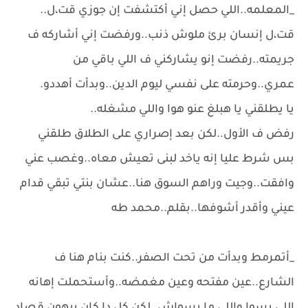
_المعلمه..اللي حصل إني أكتشفت إن جوزي قت،ل..
قت،ل إنسان برئ ملوش ذنب..ورفضت إني أشاركه ف
جريمته..رفضت إنو يشاركني ف اللي باقي من
عمري..وحرمته على نفسي ليوم الدين..وبدأت أهددو.
يا يطلقني يا هبلغ عنو هوا واللي مشغله..
رفض ف الأول..لكن بعد إصراري على الطلاق طلقني
بس شرط عليا إنه ياخد لبنى تعيش معاه..وغصب عني
وافقت..وجيت وراهم السوق هنا..عشان بنتي تبقي قدام
عيني وأقدر أشوفها..بقلم..محمد طه
_أتمرمط وبدأت من تحت الصفر..كنت بنام هنا ف
الشارع..عين مفتحه وعين مغمضه..وأستحملت إهانه