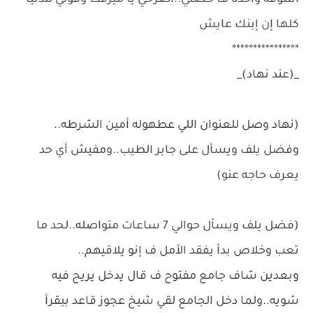
أشوفه وآخده ف حضني..أصرخي يا ميرفت وقولي للدنيا
كلها إن إبنك عايش
****************
_(عند نهاد)_
(نهاد وصل للعنوان اللي عطهوله أمين الشرطه..
وفضل يلف ويسأل على جابر الطيب..ومفيش أي حد
يعرف حاجه عنو)
(فضل يلف ويسأل حوالي 7 ساعات متواصله..لحد ما
تعب وخلاص بدأ يفقد الأمل ف إنو يلاقيهم..
وبعدين شاف جامع مفتوح ف قال يدخل يريح فيه
شويه..ولما دخل الجامع لقي شيخ عجوز قاعد بيقرأ