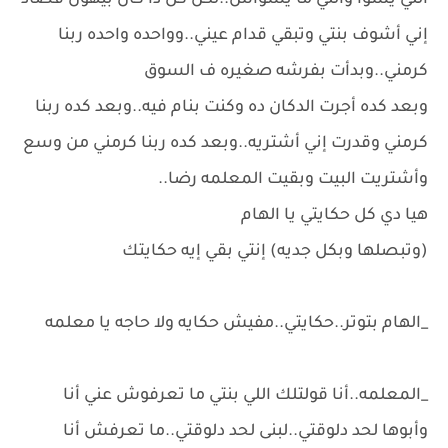
اللي يسوا واللي ما يسواش..لكن كل دا كان بيهون قصاد
إني أشوف بنتي وتبقي قدام عيني..وواحده واحده ربنا
كرمني..وبدأت بفرشه صغيره ف السوق
وبعد كده أجرت الدكان ده وكنت بنام فيه..وبعد كده ربنا
كرمني وقدرت إني أشتريه..وبعد كده ربنا كرمني من وسع
وأشتريت البيت وبقيت المعلمه رضا..
هيا دي كل حكايتي يا الهام
(وتبصلها وبكل جديه) إنتي بقي إيه حكايتك
_الهام بتوتر..حكايتي..مفيش حكايه ولا حاجه يا معلمه
_المعلمه..أنا قولتلك اللي بنتي ما تعرفوش عني أنا
وأبوها لحد دلوقتي..لبنى لحد دلوقتي..ما تعرفش أنا