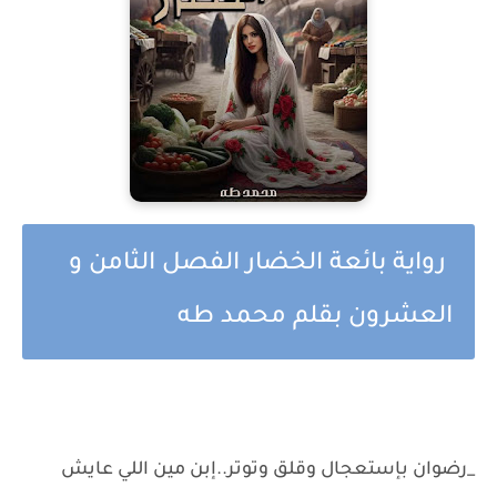
رواية بائعة الخضار الفصل الثامن و
العشرون بقلم محمد طه
_رضوان بإستعجال وقلق وتوتر..إبن مين اللي عايش