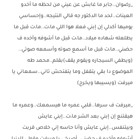
_رضوان..جابر ما غابش عن عيني من لحظه ما أخدو
العينات..لحد ما الدكتور جه قالي النتيجه..وإحساسي
يوميها أكدلي إن إبني فعلا هوا اللي ما،ت..ما،ت قبل ما
يطلعله شهاده ميلاد..ما،ت قبل ما أشوفه وآخده ف
حضني..ما،ت قبل ما أسمع صوته وأسمعه صوتي..
(ويطفي السيجاره ويقوم يقف)بقلم..محمد طه
الموضوع دا بقي يتقفل وما يتفتحش تاني..سمعاني يا
ميرفت (ويسيبها ويخرج)
_ميرفت ف سرها..قلبي عمره ما هيسمعك..وعمره ما
هيقتنع إن إبني بعد الشر ما،ت..إبني عايش
وبيتنفس..إبني عايش وأنا حاسه إني خلاص قربت