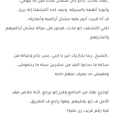
_نهاد بكدب..جابر كان شغال عندنا قبل ما يتوفي..
وأبويا أتهمه بالسرقه..وبعد كده أكتشفنا إنه برئ..
ف أنا قررت أدور عليه عشان أراضيه وأعتذرله..
لكني أكتشفت إنو ما،ت..فبدور على عياله عشان أراضيهم
وأعتذرلهم
_الشيخ..ربنا يجازيك خير يا إبني..بس جابر وعياله من
ساعه ما سابوا البلد من عشرين سنه ما رجعوش..
ومفيش حد يعرف عنهم حاجه
(وخرج نهاد من الجامع وقرر إنو يرجع..لأنه خلاص فقد
الأمل ف إنو يلاقيهم..وهوا راجع ف الطريق..
فيه رقم غريب رن عليه)