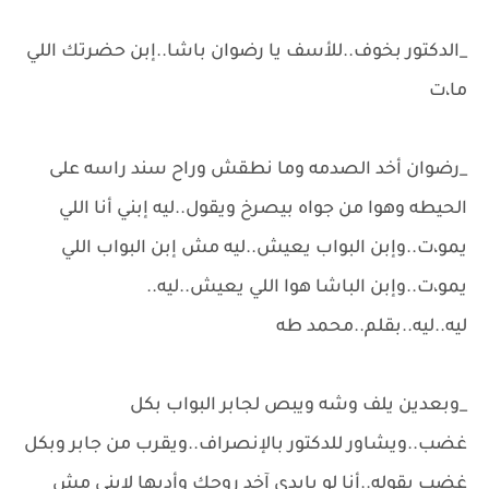
_الدكتور بخوف..للأسف يا رضوان باشا..إبن حضرتك اللي
ما،ت
_رضوان أخد الصدمه وما نطقش وراح سند راسه على
الحيطه وهوا من جواه بيصرخ ويقول..ليه إبني أنا اللي
يمو،ت..وإبن البواب يعيش..ليه مش إبن البواب اللي
يمو،ت..وإبن الباشا هوا اللي يعيش..ليه..
ليه..ليه..بقلم..محمد طه
_وبعدين يلف وشه ويبص لجابر البواب بكل
غضب..ويشاور للدكتور بالإنصراف..ويقرب من جابر وبكل
غضب يقوله..أنا لو بإيدي آخد روحك وأديها لإبني مش