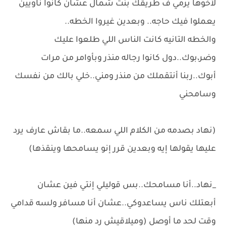
لأخوها يرمي ف طريقك بنت شمال عشان كانوا ناويين
يعملوا فيك حاجه.. وبعدين غيروا الخطه..
والخطه التانيه كانت الناس اللي طلعوا عليك
وضر،بوك..دول كانوا رجاله منذر وبأوامر من مرات
أبوك..ربنا أنتقملك من منذر ومني..خلي بالك من نفسك
وسامحني
(نهاد بصدمه من الكلام اللي سمعه..ما بقاش عارف يرد
عليها يقولها إيه وبعدين قرر إنو يسامحها وينقذها)
_نهاد..أنا مسامحك..بس قوليلي إنتي فين عشان
أبعتلك ناس يساعدوكي..عشان أنا مسافر ولسه قدامي
وقت لحد ما أوصل (وميلاقيش رد منها)