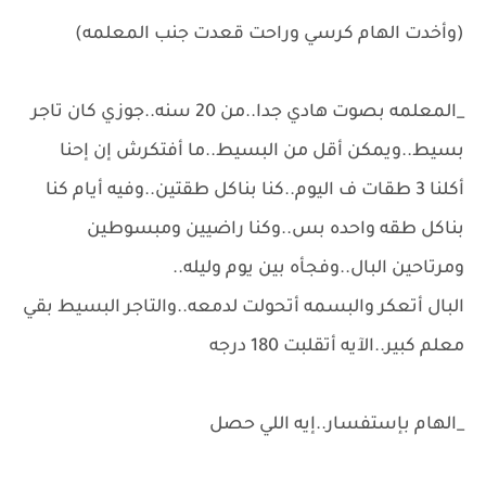
(وأخدت الهام كرسي وراحت قعدت جنب المعلمه)
_المعلمه بصوت هادي جدا..من 20 سنه..جوزي كان تاجر
بسيط..ويمكن أقل من البسيط..ما أفتكرش إن إحنا
أكلنا 3 طقات ف اليوم..كنا بناكل طقتين..وفيه أيام كنا
بناكل طقه واحده بس..وكنا راضيين ومبسوطين
ومرتاحين البال..وفجأه بين يوم وليله..
البال أتعكر والبسمه أتحولت لدمعه..والتاجر البسيط بقي
معلم كبير..الآيه أتقلبت 180 درجه
_الهام بإستفسار..إيه اللي حصل