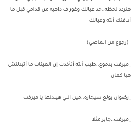
هتردد لحظه..خد عيالك وغور ف داهيه من قدامي قبل ما
أد،فنك أنته وعيالك
_(رجوع من الماضي)_
_ميرفت بدموع..طيب أنته أتأكدت إن العينات ما أتبدلتش
هيا كمان
_رضوان يولع سيجاره..مين اللي هيبدلها يا ميرفت
_ميرفت..جابر مثلا