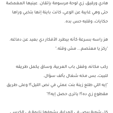
هادي ورقيق، زي لوحة مرسومة بإتقان. عينيها المغمضة
حتى وهي غايبة عن الوعي، كانت باينة إنها بتخبي وراها
حكايات، وقلبه حس بده.
هز راسه بسرعة كأنه بيطرد الأفكار دي بعيد عن دماغه.
"ركز يا معتصم... مش وقته."
ركب مكانه، وقفل باب العربية، وساق يكمل طريقه
للبيت، بس مخه شغال بألف سؤال.
"إيه اللي طلع زينة بنت عمتي في نص الليل؟! وعلى طريق
مقطوع زي ده؟! ياترى حصل إيه؟!"
كل شوية يبص في المراية، يشوفها نايمة في الكرسي