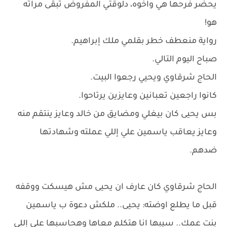
يحضر فرحها هي واخوه، دلوقتي المفروض تبقى مراته
هو!
رواية منعطف خطر بقلمي ملك إبراهيم.
صباح اليوم التالي.
الحاج شرقاوي ويحيي رجعوا البيت.
كانوا راجعين تعبانين وعايزين يرتاحوا.
بس يحيى كان بيغلي ومضايق من خالد وعايز ينتقم منه
وعايز يعاقب ياسمين علي إللي عملته وشهادتها
ضدهم.
الحاج شرقاوي كان عارف ان يحيى مش هيسكت ووقفه
قبل ما يطلع اوضته: يحيى.. ملكش دعوة ب ياسمين
بنت عمك.. سيبها انا هتكلم معاها وهحاسبها علي إللي