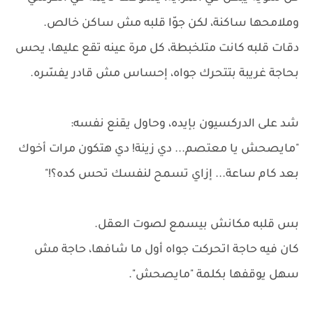
وملامحها ساكنة، لكن جوّا قلبه مش ساكن خالص.
دقات قلبه كانت متلخبطة، كل مرة عينه تقع عليها، يحس
بحاجة غريبة بتتحرك جواه، إحساس مش قادر يفسّره.
شد على الدركسيون بإيده، وحاول يقنع نفسه:
"مايصحش يا معتصم... دي زينة! دي هتكون مرات أخوك
بعد كام ساعة... إزاي تسمح لنفسك تحس كده؟!"
بس قلبه مكانش بيسمع لصوت العقل.
كان فيه حاجة اتحركت جواه أول ما شافها، حاجة مش
سهل يوقفها بكلمة "مايصحش".