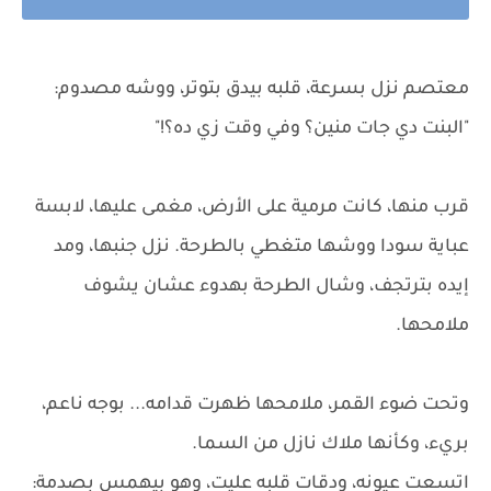
معتصم نزل بسرعة، قلبه بيدق بتوتر، ووشه مصدوم:
"البنت دي جات منين؟ وفي وقت زي ده؟!"
قرب منها، كانت مرمية على الأرض، مغمى عليها، لابسة
عباية سودا ووشها متغطي بالطرحة. نزل جنبها، ومد
إيده بترتجف، وشال الطرحة بهدوء عشان يشوف
ملامحها.
وتحت ضوء القمر، ملامحها ظهرت قدامه... بوجه ناعم،
بريء، وكأنها ملاك نازل من السما.
اتسعت عيونه، ودقات قلبه عليت، وهو بيهمس بصدمة: