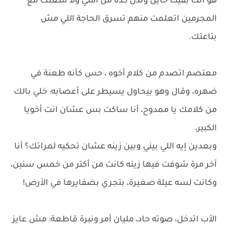
هو انت بقيت خاين وندل كده من امتي ولا شغلك مع
المجرمين اتعلمت منهم تسرق الحاجة اللي مش
بتاعتك.
معتصم اتصدم من كلام أخوه ، حس كأنه طعنة في
ضهره، وقال وهو بيحاول يسيطر على أعصابه: خلي بالك
من كلامك يا ممدوح، أنا ساكت بس عشان انت أخويا
الكبير،
وبعدين إيه اللي بيني وبين زينه عشان تحكيه لمراتك؟ أنا
آخر مرة شوفت فيها زينه كانت من أكتر من خمس سنين،
وكانت لسه عيلة صغيرة، بتجري بضفايرها في الأرض!
الأب اتدخل، صوته حاد، مليان أمر ونبرة قاطعة: مش عايز