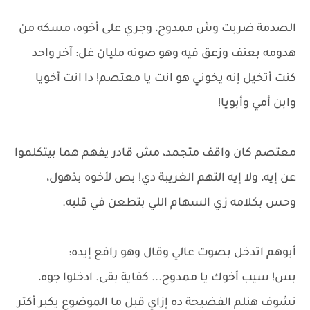
الصدمة ضربت وش ممدوح، وجري على أخوه، مسكه من
هدومه بعنف وزعق فيه وهو صوته مليان غل: آخر واحد
كنت أتخيل إنه يخوني هو انت يا معتصم! دا انت أخويا
وابن أمي وأبويا!
معتصم كان واقف متجمد، مش قادر يفهم هما بيتكلموا
عن إيه، ولا إيه التهم الغريبة دي! بص لأخوه بذهول،
وحس بكلامه زي السهام اللي بتطعن في قلبه.
أبوهم اتدخل بصوت عالي وقال وهو رافع إيده:
بس! سيب أخوك يا ممدوح... كفاية بقى. ادخلوا جوه،
نشوف هنلم الفضيحة ده إزاي قبل ما الموضوع يكبر أكتر