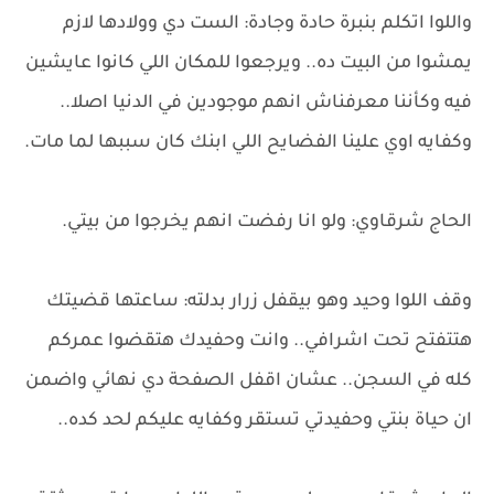
واللوا اتكلم بنبرة حادة وجادة: الست دي وولادها لازم
يمشوا من البيت ده.. ويرجعوا للمكان اللي كانوا عايشين
فيه وكأننا معرفناش انهم موجودين في الدنيا اصلا..
وكفايه اوي علينا الفضايح اللي ابنك كان سببها لما مات.
الحاج شرقاوي: ولو انا رفضت انهم يخرجوا من بيتي.
وقف اللوا وحيد وهو بيقفل زرار بدلته: ساعتها قضيتك
هتتفتح تحت اشرافي.. وانت وحفيدك هتقضوا عمركم
كله في السجن.. عشان اقفل الصفحة دي نهائي واضمن
ان حياة بنتي وحفيدتي تستقر وكفايه عليكم لحد كده..