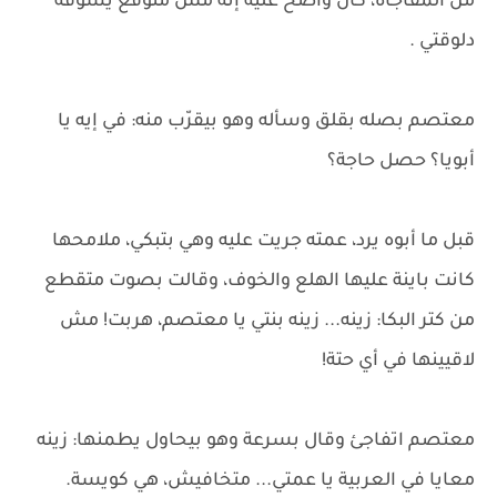
من المفاجأة، كان واضح عليه إنه مش متوقع يشوفه
دلوقتي .
معتصم بصله بقلق وسأله وهو بيقرّب منه: في إيه يا
أبويا؟ حصل حاجة؟
قبل ما أبوه يرد، عمته جريت عليه وهي بتبكي، ملامحها
كانت باينة عليها الهلع والخوف، وقالت بصوت متقطع
من كتر البكا: زينه... زينه بنتي يا معتصم، هربت! مش
لاقيينها في أي حتة!
معتصم اتفاجئ وقال بسرعة وهو بيحاول يطمنها: زينه
معايا في العربية يا عمتي... متخافيش، هي كويسة.