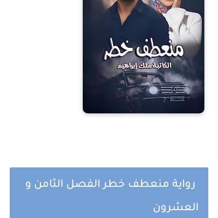
رواية منعطف خطر الفصل الثامن و
العشرون