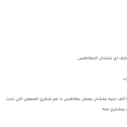
ش عارف اي علشان البطاطس
رب
زين : يعني الشيف حسن بياخد في الحلقه الوحده يجي ١٠٠ ألف جنيه علشان يعمل بطاطس دا عم شكري المعفن اللي تحت