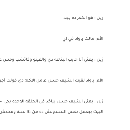
زين : هو الكفر ده بجد
الأم: مالك ياواد في اي
زين : يعني أنا جايب البتاعه دي والفينو وكاتشب وم
الأم: ياواد لقيت الشيف حسن عامل الاكله دي قولت أج
البيت بيعمل نفس السندوتش ده من ١٤٠ سنه ومحدش بيشتري منه