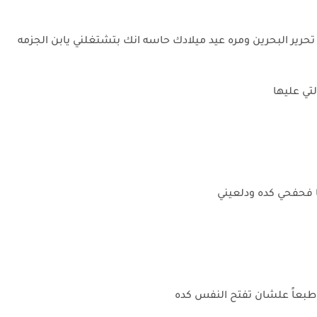
د تحرير البحرين ومره عيد ميلادك حاسه انك بتشتغلني يابن الجزمه
لتي عليها
ا فحفحي كده ودلعيني
 طبعاً علشان تفتح النفس كده