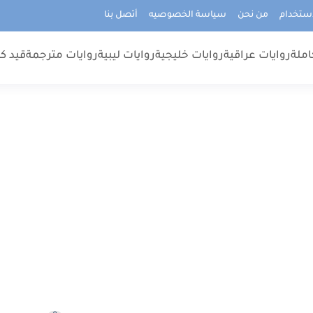
استخدام
من نحن
سياسة الخصوصيه
أتصل بنا
املة
روايات عراقية
روايات خليجية
روايات ليبية
روايات مترجمة
قيد كت