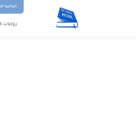
اتفاقية ال
روايات ك