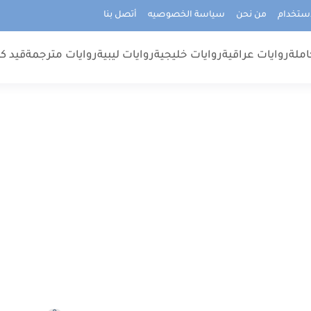
استخدام
من نحن
سياسة الخصوصيه
أتصل بنا
املة
روايات عراقية
روايات خليجية
روايات ليبية
روايات مترجمة
قيد كت