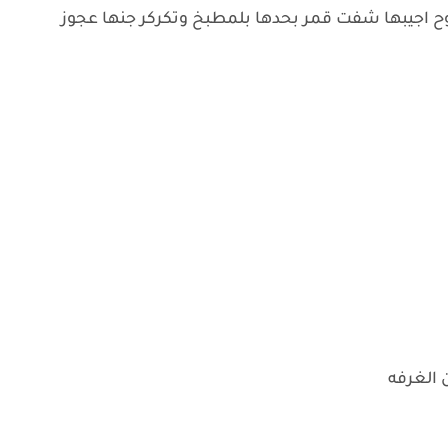
يبها شفت قمر بحدها بلمطبخ وتكركر جنها عجوز
 الغرفه