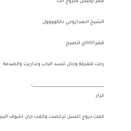
قمر \وليش متروح انت
الشيخ احمد\روحي دككوووول
قمر\ااااااي لتصيح
رحت للغرفة وجان تنسد الباب ونداريت والصدمة
___________________________________-
كرار
كمت دروح اغسل ترخصت وكمت جان اشوف البنية