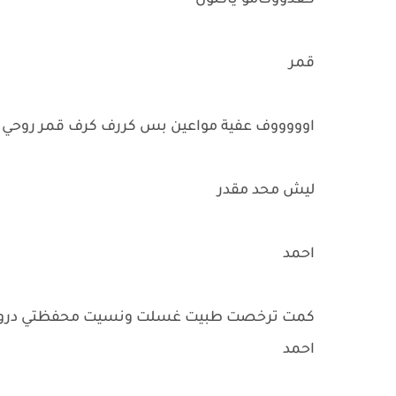
كعدووكامو ياكلون
قمر
اوووووف عفية مواعين بس كررف كرف قمر روحي ق
ليش محد مقدر
احمد
كمت ترخصت طبيت غسلت ونسيت محفظتي دروح اج
احمد