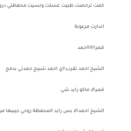
كمت ترخصت طبيت غسلت ونسيت محفظتي دروح اج
اندارت مرعوبة
قمر\اااااحمد
الشيخ احمد تقرب\اي احمد شبيج جمدتي بدمج
قمر\لا ماكو رايد شي
الشيخ احمد\لا بس رايد المحفظة روحي جيبيها من