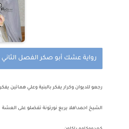
رواية عشك أبو صكر الفصل الثاني ب
رجعو للديوان وكرار يفكر بالبنية وعلي هماتين يفكر
الشيخ احمد\هلا يربع نورتونة تفضلو على العشة