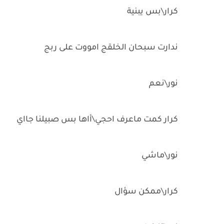
كرار\بس يبنية
ندارت سبحان الخلقج امووت على ربج
نور\نعم
كرار كمت ماعرف احجي\أاها بس صبيلنا جااي
نور\ماشي
كرار\ممكن سؤال