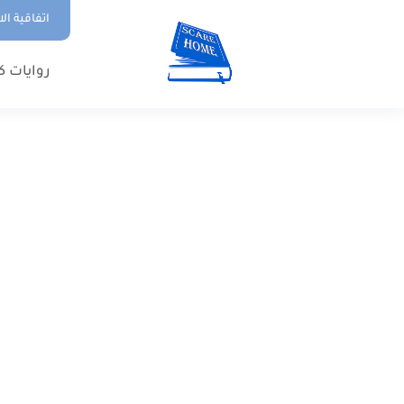
اتفاقية ال
روايات ك