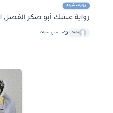
روايات شيقه
رواية عشك أبو صكر الفصل الثاني 2 بقلم مر
GeGe
منذ بضع سنوات