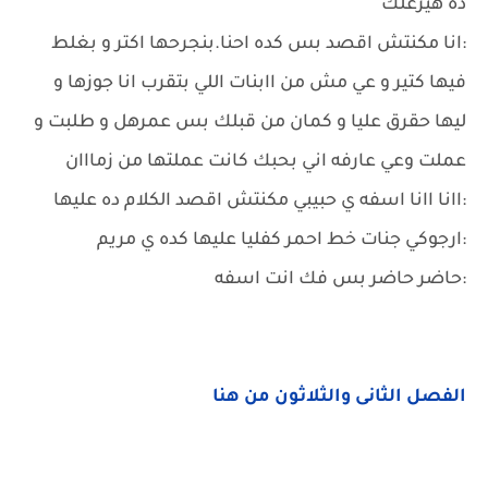
ده هيزعلك
:انا مكنتش اقصد بس كده احنا.بنجرحها اكتر و بغلط
فيها كتير و عي مش من اابنات اللي بتقرب انا جوزها و
ليها حقرق عليا و كمان من قبلك بس عمرهل و طلبت و
عملت وعي عارفه اني بحبك كانت عملتها من زمااان
:اانا اانا اسفه ي حبيبي مكنتش اقصد الكلام ده عليها
:ارجوكي جنات خط احمر كفليا عليها كده ي مريم
:حاضر حاضر بس فك انت اسفه
الفصل الثانى والثلاثون من هنا