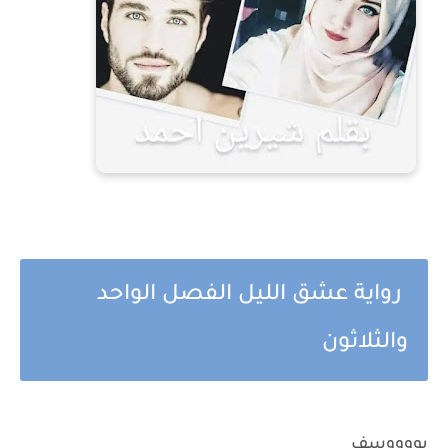
رواية عشق الليل الفصل الواحد
والثلاثون
يووووسف