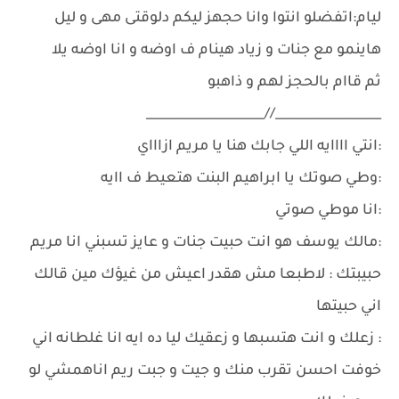
ليام:اتفضلو انتوا وانا حجهز ليكم دلوقتى مهى و ليل
هاينمو مع جنات و زياد هينام ف اوضه و انا اوضه يلا
ثم قاام بالحجز لهم و ذاهبو
_________________//___________________
:انتي اااايه اللي جابك هنا يا مريم ازاااي
:وطي صوتك يا ابراهيم البنت هتعيط ف اايه
:انا موطي صوتي
:مالك يوسف هو انت حبيت جنات و عايز تسبني انا مريم
حبيبتك : لاطبعا مش هقدر اعيش من غيؤك مين قالك
اني حبيتها
: زعلك و انت هتسبها و زعقيك ليا ده ايه انا غلطانه اني
خوفت احسن تقرب منك و جيت و جبت ريم اناهمشي لو