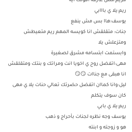
مريم:مش عارفه اقولك ايه
ريم:يلا ي بااابي
يوسف:هاا بس مش ينفع
جنات: متقلقش انا كويسه المهم ريم متعيطش
ومتزعلش يلا
وابستمت ابتسامه مشرق لصغيرة
مهى:اتفضل روح ي اخويا انت ومراتك و بنتك ومتقلقش
انا هبقى مع جناات 😏😏
ليل:وانا كماان اتفضل حضرتك تعالي حنات يلا ي مهى
كان سوف يتكلم
ريم:يلا ي بابي
يوسف وجه نظره لجنات بأحراج و ذهب
هو و زوجته و ابنته