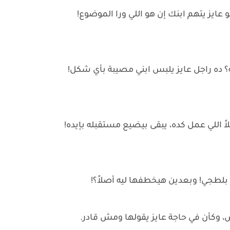
ز يتهم ابنك إن هو اللي ورا الموضوع!
؟ ده راجل عايز يلبس ابني مصيبة بأي شكل!
اً اللي عمل كده، يبقى بيضيع مستقبله بإيده!
طجي! وبعدين هيخطفها ليه أصلاً؟!
 وكأن في حاجة عايز يقولها ومش قادر.