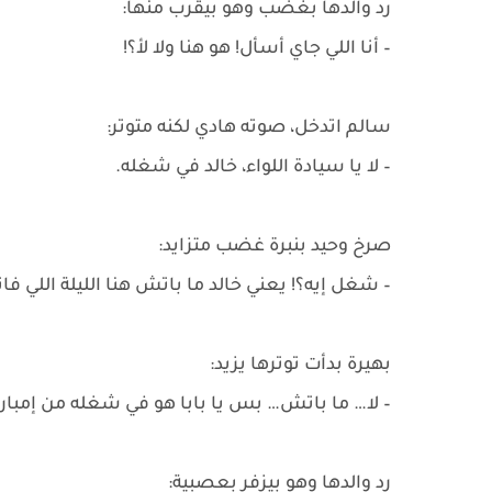
رد والدها بغضب وهو بيقرب منها:
– أنا اللي جاي أسأل! هو هنا ولا لأ؟!
سالم اتدخل، صوته هادي لكنه متوتر:
– لا يا سيادة اللواء، خالد في شغله.
صرخ وحيد بنبرة غضب متزايد:
– شغل إيه؟! يعني خالد ما باتش هنا الليلة اللي فا
بهيرة بدأت توترها يزيد:
– لا… ما باتش… بس يا بابا هو في شغله من إمبار
رد والدها وهو بيزفر بعصبية: