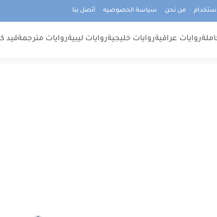
استخدام
من نحن
سياسة الخصوصيه
أتصل بنا
املة
روايات عراقية
روايات خليجية
روايات ليبية
روايات مترجمة
قيد كت