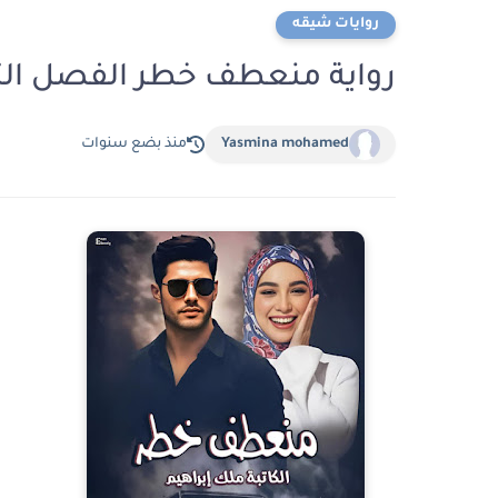
روايات شيقه
رواية منعطف خطر الفصل الثالث و الثلاثون 
Yasmina mohamed
منذ بضع سنوات