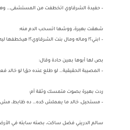
– حفيدة الشرقاوي اتخطفت من المستشفى… وهو عاي
شهقت بهيرة، ووشها اتسحب الدم منه:
– ابني؟! وماله ومال بنت الشرقاوي؟! هيخطفها ليه
بص لها أبوها بعين حادة وقال:
– المصيبة الحقيقية… لو طلع عنده حق! لو خالد فعل
ردت بهيرة بصوت متمسك وثقة أم:
– مستحيل، خالد ما يعملش كده… ده ظابط، مش بل
سالم الدريني فضل ساكت، بصته سابته في الأرض،