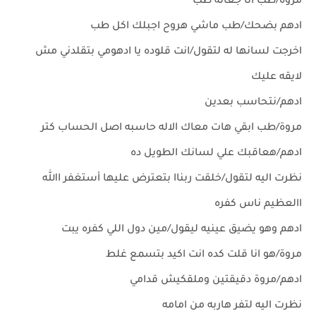
مروة/طب انا جعانه طب
ادهم بضحك/طب ماشي هروح اجبلك اكل طب
اخرجت لسانها له لتقول/انت قلوده يا ادهومي بتقلدني مش
لايقه عليك
ادهم/نتحاسب بعدين
مروة/طب ابقي هات معاك الاله حاسبه اصل الحساب كتر
ادهم/هعاقبك علي لسانك الطويل ده
نظرت اليه لتقول/خلقت ربناا بتعترض عليها أستغفر االله
االعظيم ناس كفره
ادهم وهو يضيق عينيه ليقول/مين دول اللي كفره يبت
مروة/هو انا قلت كده انت اكيد بتسمع غلط
ادهم/مروة دقيقتين وملقكيش قدامي
نظرت اليه لتفر هاربه من امامه