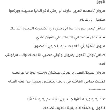
اتجوز
مروان /امممم تهربي عارفه لو رحتي لاخر الدنيا هجيبك وبرضوا
هعمل الي عايزه
صافي /بص يمروان بما اني ببقي زي الكتكوت المبلول قدامك
فبستغل فرصه اني اهزقك علي الفون عادي
مروان /تهزقيني كله بحسابه يا حرمي المصون
صافي/اوعي تتحول يمروان وتبقي عصبي انا بحبك وانت فرفوش
كده
مروان بغيظ/اقفلي يا صافي علشان ورحمه ابويا ما هرحمك
اغلقت صافي الهاتف في وجهه ليتنفس بضيق من هذه الفتاه
*************
عند زهره وزينه كانوا جالسين لتبتسم زهره تلقائيا
لتقول زينه/الله الله بقينا بنعرف نضحك