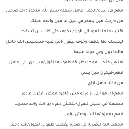
مين دي النكديه انا طلعت نكديه
ادهم في سره/الحمل عامل شغله بسم الله متجوز واحد صحبي
مروة/رحت فين بتفكر في مين ها مين واخده عقلك
اقترب منها لتعود الي الوراء بخوف حتي كادت ان تسقط
ليمسك بها بلهفه وخوف ليقول/انتي غبيه متنسيش انك حامل
قالها دون وعي خوفا عليها
اما هي فتحت فمها بطريقه طفوليه لتقول/مين دي اللي حامل
ادهم/هيكون مين يعني
مروة /انا حامل ازاي
ادهم/اي هو اللي ازاي لو مش فاكره ممكن افكرك عادي
شهقت هي بخجل لتقول/ملكش دعوه بيا انت واحد منحرف
ادهم بغمزه /ما انت وحش يقمر
اتجهت اليه لتضربه في صدره بغضب طفولي لتقول/انت وحش