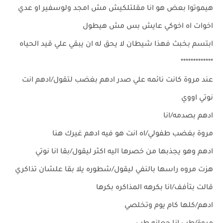
هيموتوا بعض هو انا مقلتلكيش مش امجد ولوسفير او عدي
اخوات اه اخوكي عايش بس مش هيطول
ابتسم بخبث فهذا شيطان لا يحق له ان يبقي علي قيد الحياه
*************
عند مروة كانت نائمه علي صدر ادهم بغضب لتقول/ادهم انت
نوتي اووي
ادهم بصدمه/انا
مروة بغضب طفولي/اه انت هو فيه ادهم غيرك هنا
ادهم وهو يجذبها من خصرها اليه اكثر ليقول/بقا انا نوتي
هزت مروه راسها بالنفي ليقول/شطوره يلا بقا علشان تذاكري
قالت بتأفف/انا بكرهه المذاكره بكرها
ادهم/كلها كام يوم وتخلصي