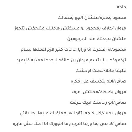
حاجه
محمود بغمزه/علشان الجو يفضالك
مروان /عارف يمحمود لو مسكتش هخليك متلحقش تتجوز
علشان هبعتك عند المرحومين
محمود/اه افتكرت انا ورايا حاجات كتير لازم اعملها سلام
تركه وذهب ليبتسم مروان رن هاتفه ليجدها معذبه قلبه رد
عليها قائلا/لحقت اوحشك
صافي/الله بتكسف علي فكره
مروان بضحك/مكنتش اعرف
صافي/ابو رخامتك اديك عرفت
مروان بخبث/كل كلمه بتقوليها هعاقبك عليها بطريقتي
صافي /لا بص بقا وربنا اهرب وما اتجورك انا اصلا مش عايزه