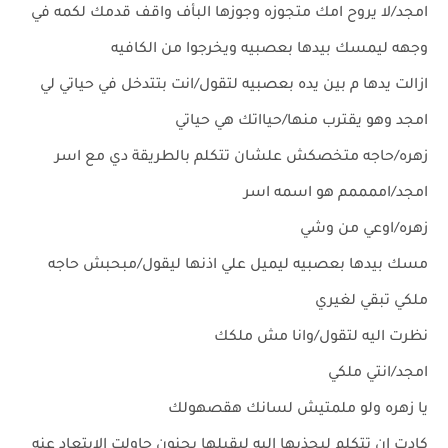
امجد/لا يروح امك متجوزه وجوزها البأف واقف قدمك لكمه في
وجهه ليمسك بيدها بعصبيه ويخرجوا من الكافيه
ازالت يدها م بين يده بعصبيه لتقول/انت بتتدخل في حياتي لي
امجد وهو يقترب منها/حيااتك هي حياتي
زهره/حاجه متخصكش علشان تتكلم بالطريقة دي مع اسر
امجد/اممممم هو اسمه اسر
زهره/اوعي من وشي
مسك بيدها بعصبيه ليميل علي اذنها ليقول/مبحبش حاجه
ملكي تبقي لغيري
نظرت اليه لتقول/وانا مش ملكك
امجد/انتي ملكي
يا زهره ولو ملمتيش لسانك هقصهولك
كادت ان تتكلم ليجذبها اليه ليقبلها بجنون حاولت الابتعاد عنه