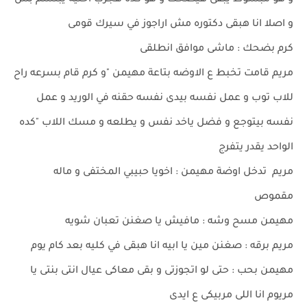
و هو مبسوط يبقى هيضحك و هو كده هجرب اخليه يبتسم بس
و اصلا انا هبقى دكتوره مش اراجوز في سيرك قومى
كرم بضحك : ماشى موافق انطلقى
مريم قامت تخبط ع الاوضه بتاعة مهيمن "و كرم قام بسرعه راح
للاب توب و عمل نفسه بيدى نفسه حقنه في الوريد و عمل
نفسه بيتوجع و فضل ياخد نفس و يطلعه و مسك اللاب "كده
الواحد يقدر يتفرج
مريم تدخل اوضة مهيمن : اخويا حبيبي المختفى و ماله
مقموص
مهيمن مسح وشه : مافيش يا صغنن تعبان شويه
مريم برقه : صغنن مين يا ابيه انا هبقى في كليه بعد كام يوم
مهيمن بحب : حتى لو اتجوزتى و بقى معاكى عيال انتى بنتى يا
مريوم انا اللى مربيكى ع ايدى