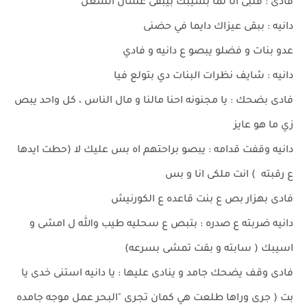
فادى : قلبى انا لما بسيبك بيبقى عشان الشغل
دانيه : ببقى عيزاك دايما في حضنى
عدو بنات و فضلو يبصو ع دانيه و فادي
دانيه : شايف نظرات البنات دي بتولع فيا
فادى بضحك : يا مجنونه احنا مالنا و مال الناس ، كل واحد يبص
زي ما هو عايز
دانيه وقفت قدامه : يبصو براحتهم اه بس عليك لا (حطت ايدها
ع رقبته ) انت ملكى انا و بس
فادى بهزار بص ع بنت قاعده ع الكورنيش
دانيه ضربته ع صدره : بتبص ع سحليه طيب والله ل امشى و
اسيبك ( سابته و بقت تمشى بسرعه)
فادى وقف يضحك جامد و ينادى عليها : يا دانيه استنى خدى يا
بت ( جرى وراها طلعت هي كمان تجرى "البحر عمل موجه جامده