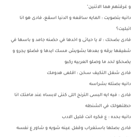
و غرقتهم هما الاتنين"
دانيه بتصويت : المايه ساقعه و الدنيا اسقع، فادى هو انا
اتبليت؟
فادى بضحك : لا يا حياتى و اخدها في حضنه جامد و باسها في
شفيفها برقه و بعدها بشويش مسك ايدها و فضلو يجرو و
يضحكو لحد ما وصلو العربيه ركبو
فادى شغل التكيف سخن : اقلعى هدومك
دانيه بصتله بشراسه
فادى : فيه ايه البسى الترنج اللى كنتى لابساه عند مامتك انا
حطتهولك في الشنطه
دانيه بحده : ع فكره انت قليل الادب
فادى بصلها باستغراب وقفل عينه شويه و شاور ع نفسه