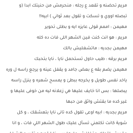
مريم تحضنه و تقعد ع رجله : منحرمش من حنيتك ابدا (و
تبصله اووي و تسكت و تقول بعد ثواني ) ابيه!!
مهيمن : اممم قولى عايزه ايه و بطلى تحوير
مريم : هو انت كنت فين الشهر اللى فات ده كله
مهيمن بجديه : ماتشغليش بالك
مريم برقه : طيب حاول تستحمل نايا ، نايا بتحبك
مهيمن يضم بقه ع بعض جامد و يقفل عينه و يرجع راسه ل وره
ياخد نفس طويل و يخرجه ببطئ و يمسح شعره و ينزل راسه
يبصلها : بس انا خايف عليها هي زعلانه ليه من خوفى عليها و
غير كده ما بقتش واثق من حبها
مريم بجديه : ابيه اوعى تقول كده تانى نايا بتعشقك ، و كل
شوية كانت تكلمني تسأل عليك طول الشهر اللي فات ، و انا