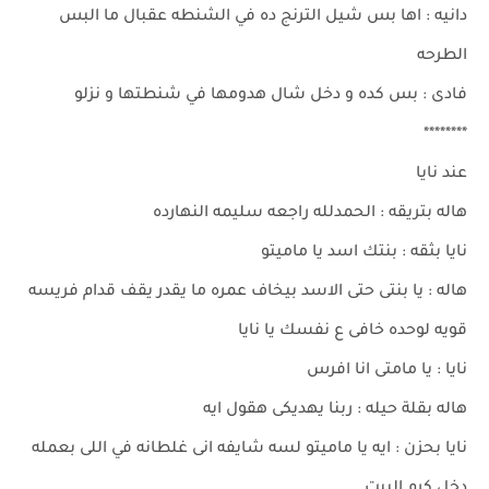
دانيه : اها بس شيل الترنج ده في الشنطه عقبال ما البس
الطرحه
فادى : بس كده و دخل شال هدومها في شنطتها و نزلو
********
عند نايا
هاله بتريقه : الحمدلله راجعه سليمه النهارده
نايا بثقه : بنتك اسد يا ماميتو
هاله : يا بنتى حتى الاسد بيخاف عمره ما يقدر يقف قدام فريسه
قويه لوحده خافى ع نفسك يا نايا
نايا : يا مامتى انا افرس
هاله بقلة حيله : ربنا يهديكى هقول ايه
نايا بحزن : ايه يا ماميتو لسه شايفه انى غلطانه في اللى بعمله