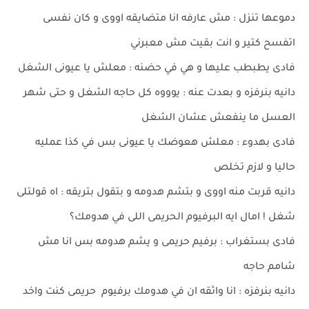
دموعها تنزل : مش عارفه انا متضايقه اووى و كان نفسى
اتفسح كتير و انت بقيت مش معبرني
فادى يطبطب عليها و هي في حضنه : معلش يا عيونى الشغل
دانيه بنرفزه و بعدت عنه : يوووه كل حاجه الشغل و حتى شهر
العسل ما ينفعش عشان الشغل
فادى بهدوء : معلش هعوضك يا عيونى بس في كذا عمليه
حاليا و لازم تخلص
دانيه قربت منه اووى و بتشم هدومه و بتقول بتريقه : اه قولتلى
شغل ! امال ايه البرفيوم الحريمى اللى في هدومك؟
فادى بستغراب : برفيم حريمى و يشم هدومه بس انا مش
شامم حاجه
دانيه بنرفزه : انا واثقه ان في هدومك برفيوم حريمى كنت واخد