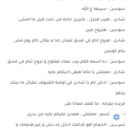
سوسن : سيبها ع الله
شادى : طيب هنزل ، عايزين حاجه من تحت قبل ما امشى
سوسن : هتروح فين
شادى : هروح انام في فندق تعبان جدا و بقالى كام يوم مش
بنام كويس
سوسن : ده اسمه كلام بيت عمك مفتوح و تروح تنام في فندق
شادى : معلش يا ماما هبقى اجيلكم بكره
سوسن : ادخل نام يا شادى في اوضة الضيوف عقبال ما بيتك
يجهز
فريده بفرحه : ما تقعد معانا بقى
شادى ابتسم : معلش ، هعدى عليكم بكره من بدرى
سوسن : الحمام اهو قدامك ادخل خد دش و غير هدومك و