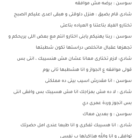
سوسن : برضه مش موافقه
شادى قام بضيق : هنزل دلوقتى و هبقى اعدى عليكم الصبح
تختارو الفيلا بتاعتنا و العياده بتاعتى
سوسن : ربنا يهنيكم يابنى اختارو انتم مع بعض اللى يريحكم و
تجهزها عقبال ماتخلص دراستها تكون شطبتها
شادي: لازم تختارى معانا عشان مش هنسيبك ، انتى بس
قولى موافقه ع الجواز و انا هشطبها تانى يوم
سوسن : انا مقدرش اسيب بيتى ده مملكتى
شادى : لا ده مش بمزاجك انا مش هسيبك بس وافقى انتى
بس اتجوز وردة عمرى دي
سوسن : و بعدين معاك
شادى : انا هسيبك تفكرى و انا طبعا عندى امل حضرتك
توافقى و انا والله هذاكرلها ب نفسى