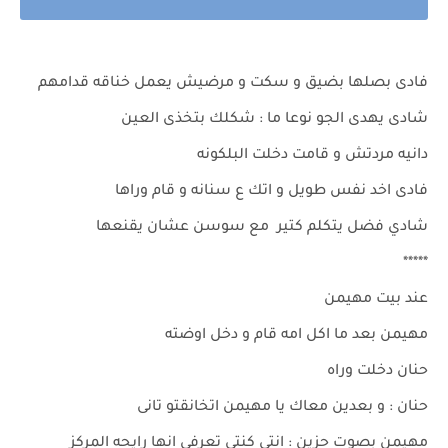
فادى بصلها بضيق و سكت و مرضيش يعمل خناقه قدامهم
شادى يهدى الجو نوعا ما : شكلك بتخذى العين
دانيه مردتش و قامت دخلت البلكونه
فادى اخد نفس طويل و اتك ع سنانه و قام وراها
شادي فضل يتكلم كتير مع سوسن عشان يقنعها
*****
عند بيت مهيمن
مهيمن بعد ما اكل امه قام و دخل اوضته
حنان دخلت وراه
حنان : و بعدين معاك يا مهيمن اتخانقتو تانى
مهيمن بصوت حزين : انتى كنتى تعرفى انها رايحه المركز