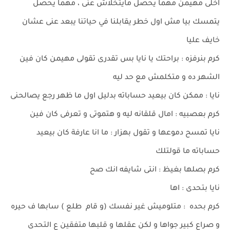
اخلى مهيمن مهما يحصل مايتخلاش عنى ، مهما يحصل
يتمسك بيا مش اول خطر يقابلنا في حياتنا يبعد عنى عشان
خايف عليا
كرم بنرفزه : براحتك يا نايا بس تقدرى تقولى مهيمن كان فين
الشهر ده و متكلمش مع حد ليه
نايا : ممكن كان بيعيد حساباته بدليل اول ما ظهر رجع يصالحنى
كرم بعصبيه : امال قلقانه ليه و هتموتى و تعرفى كان فين
نايا تمسح دموعها و تقول بهزار : ما انا عارفة كان بيعيد
حساباته ما قولتلك
كرم بصلها بغيظ : انتى شايفه انك صح
نايا بتحدى : اها
كرم بحده : متلوميش غير نفسك (و قام طلع ) سابها ف حيره
و صراع كبير جواها و لكن عقلها و قلبها متفقين ع التحدى