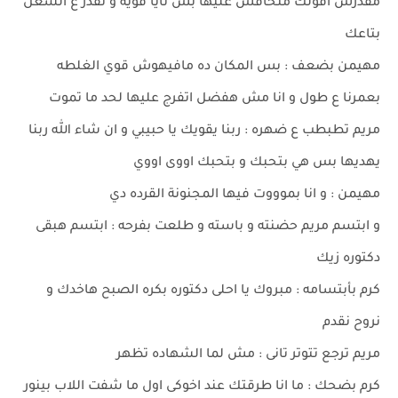
مقدرش اقولك متخافش عليها بس نايا قويه و تقدر ع الشغل
بتاعك
مهيمن بضعف : بس المكان ده مافيهوش قوي الغلطه
بعمرنا ع طول و انا مش هفضل اتفرج عليها لحد ما تموت
مريم تطبطب ع ضهره : ربنا يقويك يا حبيبي و ان شاء الله ربنا
يهديها بس هي بتحبك و بتحبك اووى اووي
مهيمن : و انا بموووت فيها المجنونة القرده دي
و ابتسم مريم حضنته و باسته و طلعت بفرحه : ابتسم هبقى
دكتوره زيك
كرم بأبتسامه : مبروك يا احلى دكتوره بكره الصبح هاخدك و
نروح نقدم
مريم ترجع تتوتر تانى : مش لما الشهاده تظهر
كرم بضحك : ما انا طرقتك عند اخوكى اول ما شفت اللاب بينور