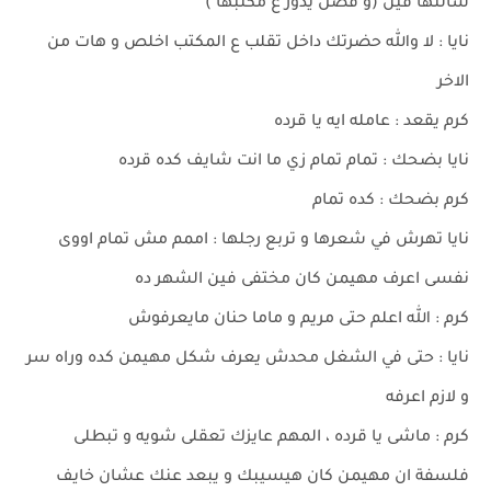
شالتها فين (و فضل يدور ع مكتبها )
نايا : لا والله حضرتك داخل تقلب ع المكتب اخلص و هات من
الاخر
كرم يقعد : عامله ايه يا قرده
نايا بضحك : تمام تمام زي ما انت شايف كده قرده
كرم بضحك : كده تمام
نايا تهرش في شعرها و تربع رجلها : اممم مش تمام اووى
نفسى اعرف مهيمن كان مختفى فين الشهر ده
كرم : الله اعلم حتى مريم و ماما حنان مايعرفوش
نايا : حتى في الشغل محدش يعرف شكل مهيمن كده وراه سر
و لازم اعرفه
كرم : ماشى يا قرده ، المهم عايزك تعقلى شويه و تبطلى
فلسفة ان مهيمن كان هيسيبك و يبعد عنك عشان خايف