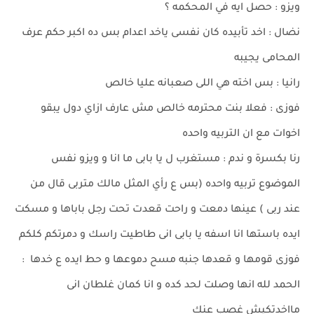
ويزو : حصل ايه في المحكمه ؟
نضال : اخد تأبيده كان نفسى ياخد اعدام بس ده اكبر حكم عرف
المحامى يجيبه
رانيا : بس اخته هي اللى صعبانه عليا خالص
فوزى : فعلا بنت محترمه خالص مش عارف ازاي دول يبقو
اخوات مع ان التربيه واحده
رنا بكسرة و ندم : مستغرب ل يا بابى ما انا و ويزو نفس
الموضوع تربيه واحده (بس ع رأي المثل مالك متربى قال من
عند ربى ) عينها دمعت و راحت قعدت تحت رجل باباها و مسكت
ايده باستها انا اسفه يا بابى انى طاطيت راسك و دمرتكم كلكم
فوزى قومها و قعدها جنبه مسح دموعها و حط ايده ع خدها :
الحمد لله انها وصلت لحد كده و انا كمان غلطان انى
مااخدتكيش غصب عنك