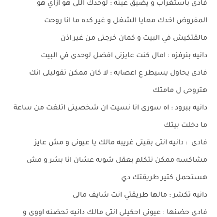
فادى باستغراب و يضيق عينه : لوحدك اللى هو ازاي هو
المفروض اخدك معايا الشغل و غير كده ما انا روحت
مالقتكيش في البيت و كمان خرجتى من غير اذن
دانيه بنرفزه : امال كنت عايزنى افضل لوحدى في البيت
فادى يحاول يسيطر ع اعصابه : لا كان ممكن تقوليلى انك
هتروحى ل مامتك
دانيه ببرود : اه سورى انا نسيت ان شخصيتى اتلغت من ساعة
ما دخلت بيتك
فادى : دانيه انتى بقيتى غريبه مالك يا عيونى و مش عايز
مشاكسه ممكن نتكلم بعقل شويه عشان انا بشر و مش
هستحمل كتير طريقتك دي
دانيه تكشر : مالها طريقتي انت شايف مالى
فادى حضنها : عيونى احكيلى انتى مالك دانيه تحضنه اووى و