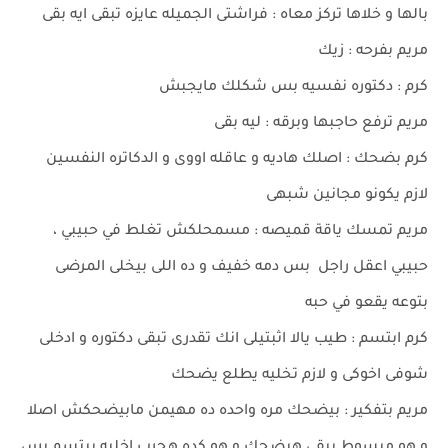
بالها و خلاها تركز معاه : فراشتى الجميله عايزه تبقى ايه بقى
مريم بفرحه : زيك
كرم : دكتوره نفسيه بس شكلك مايجبش
مريم ترفع حاجبها وبرقه : ليه بقى
كرم بضحك : اصلك هاديه و عاقله اووى و الدكاتره النفسين
لازم يكونو مجانين شبهى
مريم تمسك ياقة قميصه : مسمحلكش تغلط في حبيبي ،
حبيبي اعقل راجل بس دمه خفيف و ده اللى بيخلى المرضى
بتوعه يقعو في حبه
كرم ابتسم : طيب يالا اثبتيلى انك تقدرى تبقى دكتوره و ادخلى
شوفى اخوكى و لازم تخليه يطلع يضحك
مريم بتفكير : بيضحك مره واحده ده مهيمن مابيضحكش اصلا