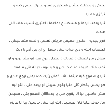
عليكى و رجعلك عشان هتتجوزى عمرو عايزك تنسى كده و
تركزى معايا
نايا رفعت ايدها و مسحت ع دماغها : اعتبرى نسيت هات اللى
عندك
كرم بجديه : اعتبرى مهيمن مريض نفسى و لسه متعالجش ،
اغتصاب اخته و دبح مراته مش سهل ع اي بني أدم يا ريت
تفوقى من لعبتك و عنادك و تبطلى جرح فيه هو بشر بردو و لو
تعب منك هيبعد عنك خالص و هيشوف حياته انتى فاهمه
نايا و الدموع فيه عينها : انت كمان رأيك كده يعنى ارجع عادى و
هو يحس بخطر تانى عليا يقوم سيبنى او يبعد عنى ، انتو ليه
مش حاسين بيا انا بقوى حبى يا جدعاااان افهمو بقى ، مهيمن
من خوفه عليا كان هيسبنى انتو ليه مش حاسين بيا انا عايزه