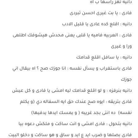
دانيه تهز راسها ب اه
فادى : يا بت غيرى احسن تبردى
دانيه : اقلع كده عادى يا قليل الادب
فادى : العربيه فاميه يا قلبى يعنى محدش هيشوفك اطلعى
ورا و غيرى
دانيه : يا سافل اقلع قدامك
فادى باستغراب و يسأل نفسه : انا جوزك صح ؟ اه بيقال اني
جوزك
دانيه بنرفزه : و لو اقلع قدامك ليه امشى يا فادى و كل عيش
فادى بتريقه : ايوه صح عندك حق ايه السفاله دي (و يكلم
نفسه) ده انتى بجد غريبه ( و يمسك ايدها يدفيها)
دانيه بتحول : فادى امشى و انت ساكت و ملكش دعوه بيا
فادى بصلها و ضرب ايد ع ايد و ساق و هو ساكت و دخلو البيت