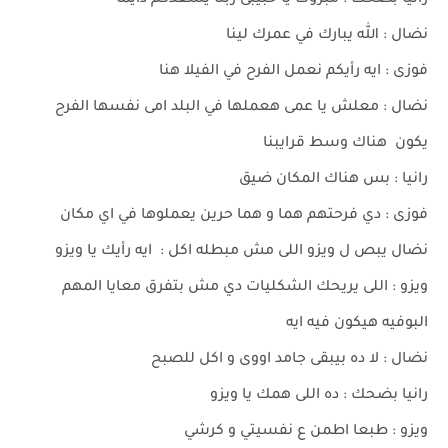
رانيا بضحك : مبروك يا حبيبى ربنا يسعدكم دايما
نضال : الله يبارك في عمرك لينا
فوزى : ايه رأيكم نعمل الفرح في الفيلا هنا
نضال : معلش يا عمى هعملها في البلد امى نفسها الفرح
يكون هناك وسط قرايبنا
رانيا : بس هناك المكان ضيق
فوزى : دي فرحتهم هما و هما حرين يعملوها في اي مكان
نضال يبص ل ويزو اللى مش مبطله اكل : ايه رأيك يا ويزو
ويزو : اللى يريحك الشكليات دي مش بتفرق معايا المهم
البوفيه هيكون فيه ايه
نضال : لا ده بيبقى جامد اووى و اكل للصبح
رانيا بضحك : ده اللى همك يا ويزو
ويزو : طبعا اطمن ع نفسيتي و كرشي