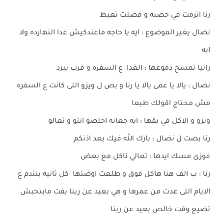
رنا اترمت في حضنه و فضلت تعيط
نضال يغير الموضوع : ايه يا حاجه ماعندكيش غدا النهارده ولا
ايه
رانيا تمسح دموعها : الغدا ع السفره و قرب يبرد
نضال : يالا يا عمى يالا يا رنا و بص ل ويزو اللى كانت ع السفره
مش محتاج اقولك طبعا
ويزو و الاكل في بقها : ايه جعانه اخلصو انتو و تعالو
رنا بصت ل نضال : بارك الله فيك بعد اذنكم
فوزى مسك ايدها : تعالي ناكل مع بعض
رنا : ب الف هنا هاكل فوق و طلعت اوضتها كل ثانيه بتندم ع
الايام اللى عدت من عمرها و هي بعيد عن ربنا بقت مابتحبش
تضيع وقت خالص بعيد عن ربنا