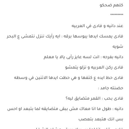
كلهم ضحكو
*********
عند دانيه و فادى في العربيه
فادى يمسك ايدها يبوسها برقه : ايه رأيك ننزل نتمشى ع البحر
شويه
دانيه بفرحه : انت لسه عايز رأيى يالا يا معلم
فادى ركن العربيه و نزلو يتمشو
فادى حط ايده ع كتفها و هي حطت ايدها الاتنين في وسطه
حضنته جامد :
فادى بحب : القمر متضايق ليه؟
دانيه : طول ما انا معاك مش ببقى متضايقه لما بتبعد او احس
بس انك هتبعد بتعصب