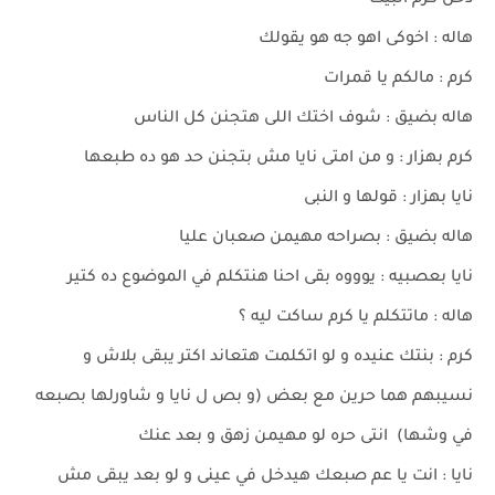
دخل كرم البيت
هاله : اخوكى اهو جه هو يقولك
كرم : مالكم يا قمرات
هاله بضيق : شوف اختك اللى هتجنن كل الناس
كرم بهزار : و من امتى نايا مش بتجنن حد هو ده طبعها
نايا بهزار : قولها و النبى
هاله بضيق : بصراحه مهيمن صعبان عليا
نايا بعصبيه : يوووه بقى احنا هنتكلم في الموضوع ده كتير
هاله : ماتتكلم يا كرم ساكت ليه ؟
كرم : بنتك عنيده و لو اتكلمت هتعاند اكتر يبقى بلاش و
نسيبهم هما حرين مع بعض (و بص ل نايا و شاورلها بصبعه
في وشها) انتى حره لو مهيمن زهق و بعد عنك
نايا : انت يا عم صبعك هيدخل في عينى و لو بعد يبقى مش