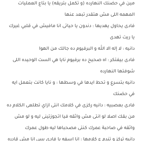
مين في حضنك النهارده (و تكمل بتريقه) يا بتاع العمليات
المهمه اللى مش هتقدر تبعد عنها
فادى يحاول يهديها : دندون يا حياتى انا مافيش في قلبي غيرك
يا ريت تهدى
دانيه : لا إله الا الله و البرفيوم ده جالك من الهوا
فادى بيفتكر : اه صحيح ده برفيوم نايا هي الست الوحيده اللى
شوفتها النهارده
دانيه بتسرع و تحط ايدها في وسطها : و نايا كانت بتعمل ايه
في حضنك
فادى بعصبيه : دانيه ركزى في كلامك انتى ازاي تطلعى الكلام ده
من بقك اصلا لو انتى مش واثقه فيا اتجوزتينى ليه و لو مش
واثقه في صاحبة عمرك كنتى مصحباها ليه طول عمرك
دانيه تركز و تندم ع كلامها : انا اسفه يا فادى بس انا مش قادره