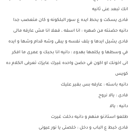
انك تبعد عنى ثانيه
فادى يسكت و يحط ايده ع سور البلكونه و كان متعصب جدا
دانيه حضنته من ضهره : انا اسفه ، فعلا انا مش عارفه مالى
فادى يشيل ايدها و يلف نفسه و يبقى وشه قدام وشها و ايده
في وسطها و يكلمها بهدوء : دانيه انا بحبك و عمرى ما افكر
انى اخونك او اكون في حضن واحده غيرك عايزك تعرفى الكلام ده
كويس
دانيه باسته : عارفه بس بغير عليك
فادى : يالا نروح
دانيه : يالا
طلعو استاذنو منهم و دانيه دخلت غيرت
فادى خبط ع الباب و دخل : خلصتى يا نور عيونى