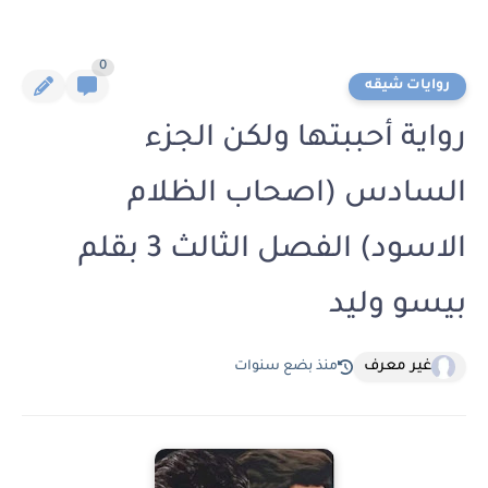
0
روايات شيقه
رواية أحببتها ولكن الجزء
السادس (اصحاب الظلام
الاسود) الفصل الثالث 3 بقلم
بيسو وليد
غير معرف
منذ بضع سنوات