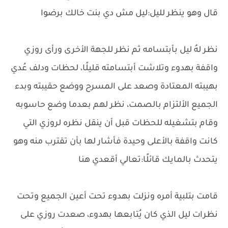
قال وهو ينظر لليل:ليل مش دي بنت خالك برضوا
نظر لهُ ليل بأبتسامه ثم نظر للجهة الأخرى ورأى روزي
واقفة بهدوء وتلاشت أبتسامته قليلًا، لحظات ودلف عُدي
بهيبته المعتادة وصعد على المسرح ووضع حقيبته وبدء
الجميع الألتزام بالصمت، نظر لهم بعدما وضع حاسوبه
وقام بتشغيله للحظات قبل أن ينقل نظره لروزي التي
كانت واقفة بالأعلى وحيدة فأشار لها بأن تقترب منه وهو
يتحدث بالمايك قائلًا:تعالي أقعدي هنا
قامت بتلبية أمره ونزلت بهدوء تحت أعين الجميع وتحت
نظرات ليل الذي كان يُتابعها بهدوء، صعدت روزي على