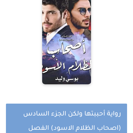
رواية أحببتها ولكن الجزء السادس
(اصحاب الظلام الاسود) الفصل