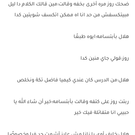
ضحك روز مره أخرى بخفه وقالت:مين قالك الكلام دا ليل
مبيتكسفش من حد انا اه ممكن اتكسف شويتين كدا
هلال بأبتسامه:ايوه طبعًا
روز:قولي جاي منين كدا
هلال:من الدرس كان عندي كيميا فاضل تكة ونخلص
ربتت روز على كتفه وقالت بأبتسامه:خير أن شاء الله يا
حبيبي انا متفائلة فيك خير
هلال:خايف أوي يا نانا مش عايز أشمت حد فيا وخصوصًا