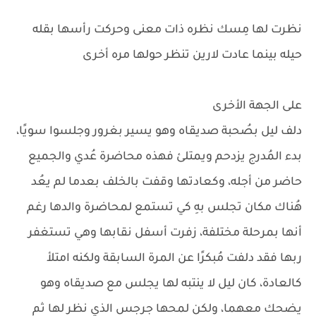
نظرت لها مِسك نظره ذات معنى وحركت رأسها بقله
حيله بينما عادت لارين تنظر حولها مره أخرى
على الجهة الأخرى
دلف ليل بصُحبة صديقاه وهو يسير بغرور وجلسوا سويًا،
بدء المُدرج يزدحم ويمتلئ فهذه محاضرة عُدي والجميع
حاضر من أجله، وكعادتها وقفت بالخلف بعدما لم يعُد
هُناك مكان تجلس بهِ كي تستمع لمحاضرة والدها رغم
أنها بمرحلة مختلفة، زفرت أسفل نقابها وهي تستغفر
ربها فقد دلفت مُبكرًا عن المرة السابقة ولكنه امتلأ
كالعادة، كان ليل لا ينتبه لها يجلس مع صديقاه وهو
يضحك معهما، ولكن لمحها جرجس الذي نظر لها ثم