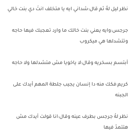
نظر ليل لهُ ثم قال:شداني ايه يا متخلف انتَ دي بنت خالي
جرجس:وايه يعني بنت خالك ما وارد تعجبك فيها حاجه
وتتشدلها هي ميكروب
أبتسم بسخريه وقال:لا ياخويا مش متشدلها ولا حاجه
كريم:فكك منه دا إنسان يجيب جلطة المهم أيدك على
الجبنه
نظر لهُ جرجس بطرف عينه وقال:انا قولت أيدك مش
هتتمدّ فيها