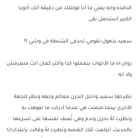
النافذه:وايه يعني ما انا قولتلك من دقيقه أنك أخويا
الكبير أستحمل بقى
سعيد بذهول:تقومي تحدفي الشنطة في وشي ؟!
روان:اه ما الأخوات بيعملوا كدا وأكتر كمان انتَ متعرفش
ولا ايه
نظر لها سعيد واحتل الحزن معالم وجهه ونظر للجهة
الأخرى بينما صمتت هي عندما أدركت ما تفوهت بهِ
ونظرت لهُ بحزن وندم وهي تُعنف نفسها على تسرعها
بالحديث، أبتلعت تلك الغصه ونظرت لهُ وقالت بإعتذار:انا