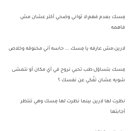
مِسك بعدم فهم:لا ثواني وضحي أكتر عشان مش
فاهمه
لارين:مش عارفه يا مِسك ... حاسه أني مخنوقه وخلاص
مِسك بتساؤل:طب تحبي نروح في أي مكان أو نتمشى
شويه عشان تفُكي عن نفسك ؟
نظرت لها لارين بينما نظرت لها مِسك وهي تنتظر
أجابتها