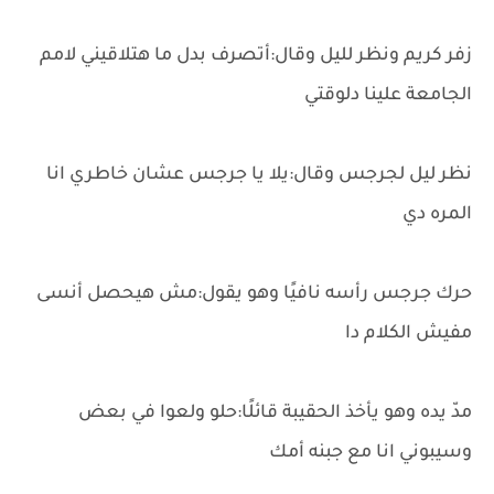
زفر كريم ونظر لليل وقال:أتصرف بدل ما هتلاقيني لامم
الجامعة علينا دلوقتي
نظر ليل لجرجس وقال:يلا يا جرجس عشان خاطري انا
المره دي
حرك جرجس رأسه نافيًا وهو يقول:مش هيحصل أنسى
مفيش الكلام دا
مدّ يده وهو يأخذ الحقيبة قائلًا:حلو ولعوا في بعض
وسيبوني انا مع جبنه أمك