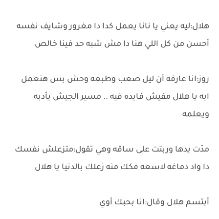
هلال:ليه يعني يا نانا يعمل كدا دا مغرور وشايف نفسه
أحسن من كل اللي هنا دا مش شبه حد فينا خالص
روز:انا عارفه أن ليل صعب وطبعه وحش بس هنعمل
ايه يا هلال مفيش فايده فيه .. مسير الجيش يأدبه
ويعلمه
مدّت يدها وربتت على ساقه وهي تقول:متزعلش نفسك
دا واد دماغه لاسعه فكك منه زعلك بالدنيا يا هلال
أبتسم هلال وقال:انا بحبك أوي