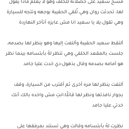
مسح سعيد على خصلاته للخلف وهو لا يعلم ماذا يقول
لها، تحدثت روان وهي تُلقي الحقيبة بوجهه وتتجه للسيارة
وهي تقول:يلا يا سعيد انا مش عايزه أتأخر النهاردة
ألتقط سعيد الحقيبة وألتفت إليها وهو ينظر لها بصدمه،
جلست بالمقعد الخلفي وهي تنظر لهُ بأبتسامه بينما نظر
هو أمامه بصدمه وقال بذهول:دي خدت عليا جامد
ألتفت ينظر لها مره أخرى ثم أقترب من السيارة، وقف
بجوار نافذتها ونظر لها قائلًا:انتِ مش واخده بالك أنك
خدتي عليا جامد
نظرت لهُ بأبتسامه وقالت وهي تستند بمرفقها على