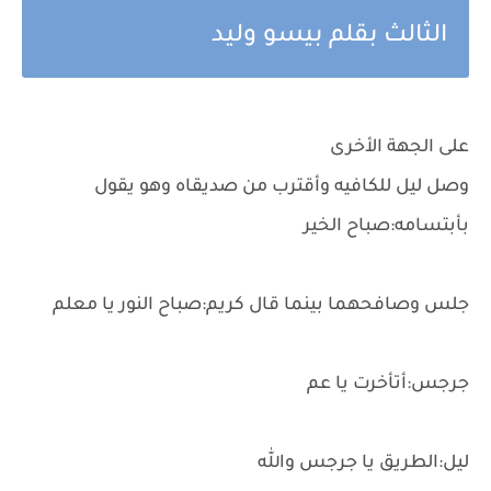
الثالث بقلم بيسو وليد
على الجهة الأخرى
وصل ليل للكافيه وأقترب من صديقاه وهو يقول
بأبتسامه:صباح الخير
جلس وصافحهما بينما قال كريم:صباح النور يا معلم
جرجس:أتأخرت يا عم
ليل:الطريق يا جرجس والله