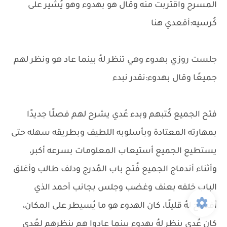
المسرح واقتربت منه وقال هو بهدوء وهو يُشير على
كُرسيه:أقعدي هنا
جلست روزي بهدوء وهي تنظر لهُ بينما عاد هو ونظر لهم
جميعًا وقال بهدوء:نقدر نبدء
فتح الجميع كُتبهم وبدء عُدي يشرح لهم فصلًا جديدًا
بمهارته المعتادة وبأسلوبه اللطيف وبطريقه سهله حتى
يستطيع الجميع أستيعاب المعلومات بسرعه أكبر،
وأثناء أندماج الجميع فُتح باب المُدرج ودلف طالب وأغلق
الباب خلفه بعنف وغضب وجلس بجانب أحمد الذي
أفسح لهُ قليلًا، كان الهدوء هو ما يُسيطر على المكان،
كان عُدي ينظر لهُ بهدوء بينما عادوا هم بنظرهم لعُدي