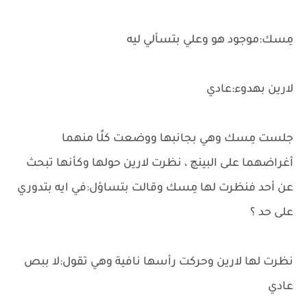
مِسك:موجود هو وعلي بتسألي ليه
لارين بهدوء:عادي
جلست مِسك وهي بجانبها ووضعت كلًا منهما
أغراضهما على البينچ ، نظرت لارين حولها وكأنها تبحث
عن أحد فنظرت لها مِسك وقالت بتساؤل:في ايه بتدوري
على حد ؟
نظرت لها لارين وحركت رأسها نافية وهي تقول:لا ببص
عادي