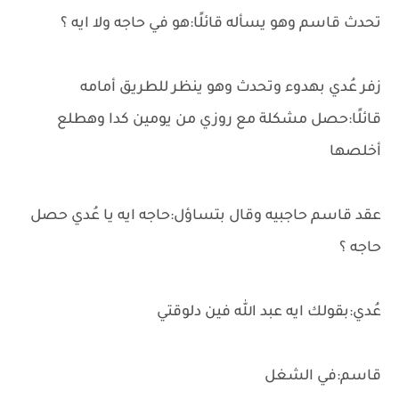
تحدث قاسم وهو يسأله قائلًا:هو في حاجه ولا ايه ؟
زفر عُدي بهدوء وتحدث وهو ينظر للطريق أمامه
قائلًا:حصل مشكلة مع روزي من يومين كدا وهطلع
أخلصها
عقد قاسم حاجبيه وقال بتساؤل:حاجه ايه يا عُدي حصل
حاجه ؟
عُدي:بقولك ايه عبد الله فين دلوقتي
قاسم:في الشغل