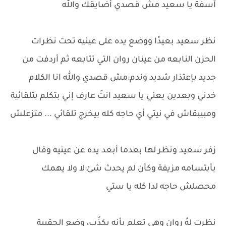
آسفة يا سعيد مش قصدي أضايقك والله
نظر سعيد بعيدًا ووضع يده على عينيه تحت نظرات
الحزن النابعه من عينان روان التي تتابعه ثم أردفت من
جديد بإعتذار شديد وندم:مش قصدي والله انا الكلام
خدني وبعدين يعني يا سعيد انتَ عارف إني بتكلم بتلقائية
ومبيبقاش في نيتي أي حاجه كله بيخرج تلقائي ... متزعلش
زفر سعيد ونظر لها بعدما أبعد يده عن عينيه وقال
بأبتسامه مزيفة وكأن لم يحدث شئ:لا ولا يهمك
محصلش حاجه لدا كله يا ستي
نظرت لهُ روان وهي تعلم بأنه يكذُب، وضع الحقيبة