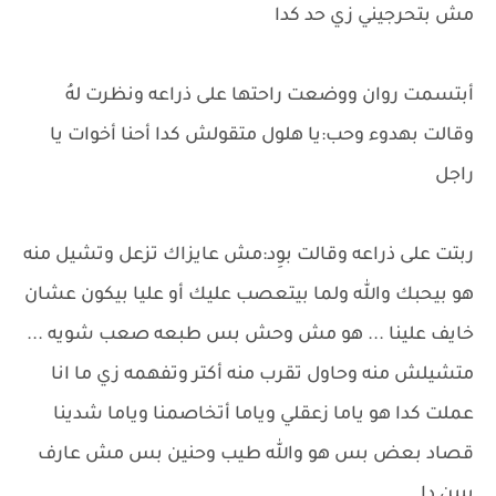
مش بتحرجيني زي حد كدا
أبتسمت روان ووضعت راحتها على ذراعه ونظرت لهُ
وقالت بهدوء وحب:يا هلول متقولش كدا أحنا أخوات يا
راجل
ربتت على ذراعه وقالت بوِد:مش عايزاك تزعل وتشيل منه
هو بيحبك والله ولما بيتعصب عليك أو عليا بيكون عشان
خايف علينا ... هو مش وحش بس طبعه صعب شويه ...
متشيلش منه وحاول تقرب منه أكتر وتفهمه زي ما انا
عملت كدا هو ياما زعقلي وياما أتخاصمنا وياما شدينا
قصاد بعض بس هو والله طيب وحنين بس مش عارف
يبين دا