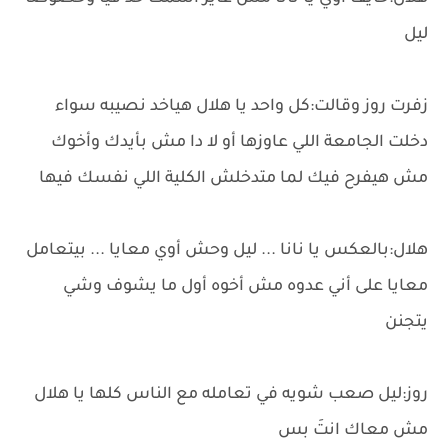
ليل
زفرت روز وقالت:كل واحد يا هلال هياخد نصيبه سواء
دخلت الجامعة اللي عاوزها أو لا دا مش بأيدك وأخوك
مش هيفرح فيك لما متدخلش الكلية اللي نفسك فيها
هلال:بالعكس يا نانا ... ليل وحش أوي معايا ... بيتعامل
معايا على أني عدوه مش أخوه أول ما يشوف وشي
يتجنن
روز:ليل صعب شويه في تعامله مع الناس كلها يا هلال
مش معاك انتَ بس