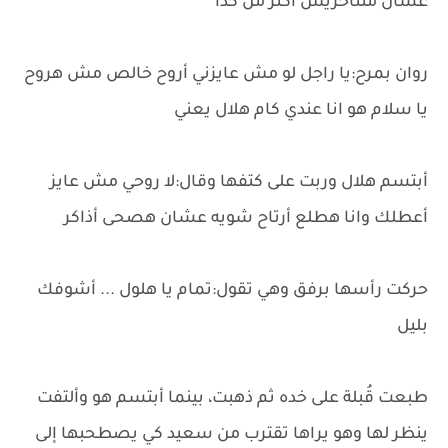
عشان متتأخريش أكتر من كدا
روان بمرح:يا راجل لو مش عايزني أروح خالص مش هروح
يا سلام هو انا عندي كام هلال يعني
أبتسم هلال وربت على كتفها وقال:لا روحي مش عايز
أعطلك وانا هطلع أرتاح شويه عشان هصحى أذاكر
حركت رأسها برفق وهي تقول:تمام يا هلول ... أشوفك
بليل
طبعت قُبلة على خده ثم ذهبت، بينما أبتسم هو وألتفت
ينظر لها وهو يراها تقترب من سعيد كي يصطحبها إلى