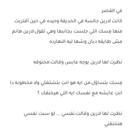
في القصر
كانت لارين جالسة في الحديقة وحيده في حين أقتربت
منها مِسك التي جلست بجانبها وهي تقول:لارين هانم
مش طايقه دبان وشها ليه النهارده
نظرت لها لارين بوجه عابس وقالت:مخنوقه
مِسك بتساؤل:من ايه هو انتِ بتشتغلي ولا مخطوبه دا
انتِ عايشه مع نفسك ايه اللي هيخنقك ؟
نظرت لها لارين وقالت:نفسي ... لو سبت نفسي
هتخنقني