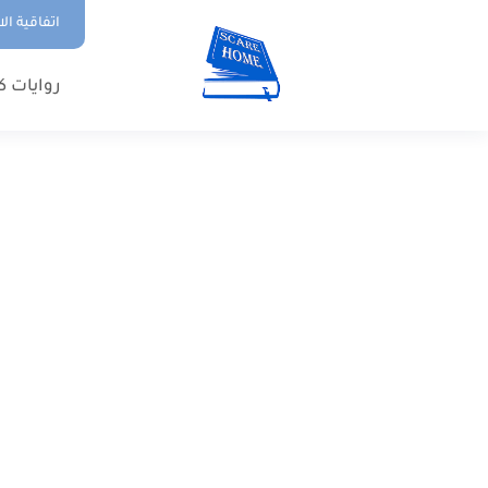
اتفاقية ال
روايات ك