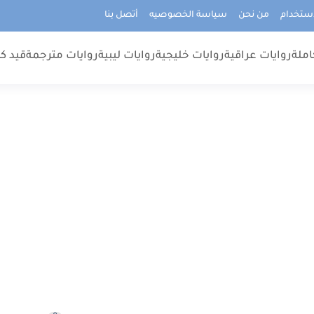
استخدام
من نحن
سياسة الخصوصيه
أتصل بنا
املة
روايات عراقية
روايات خليجية
روايات ليبية
روايات مترجمة
قيد كت