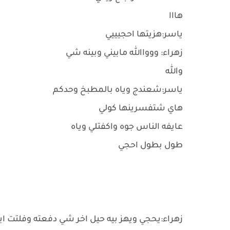
هااا
ياسر:هزيتها احجيييي
زهراء: ووواالله مابيني وبينه شي
والله
ياسر:شعندج وياه بالمطبخ وحدكم
هاي شتفسرينها كولي
عايفه الناس جوه واكفتلي وياه
طول بطول احجي
زهراء:يحجي ويهز بيه حيل اخر شي دفعته وفلتت اي