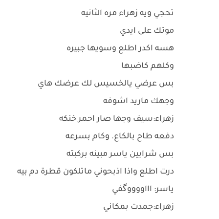
تحجي ويه زهراء مره الثانيه
موتك على ايدي
هسه اكدر اطلع وسويها جبيره
وكلهم كاضبها
بس عرضي يالخسيس لك عرضك هاي
وجهك ماريد اشوفه
زهراء:سيف وجها صار احمر خنكه
دفعه طاح بالكاع. وكام بسرعه
بس شرايين ياسر مبينه بركبته
درت اطلع واذا اذبحوني ماتلكون قطرة دم بيه
ياسر: اااووووگفي
زهراء:جمدت بمكاني