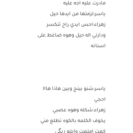
مادرت عليه اجه عليه
ياسر:لزمتها من ايدها حيل
زهراء:احس ايدي راح تنكسر
ودارني اله حيل وهوه ضاغط على
اسنانه
ياسر:شنو بينج وبين هاذا هااا
احجي
زهراء:شكله وهوه عصبي
يخوف الكلمه بالكوه تطلع مني
كمت امتمت وابلع ريگي