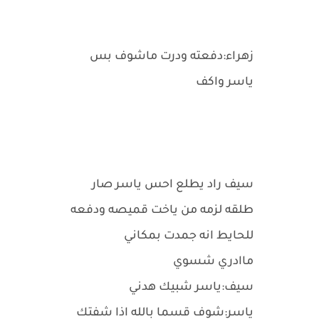
زهراء:دفعته ودرت ماشوف بس
ياسر واكف
سيف راد يطلع احس ياسر صار
طلقه لزمه من ياخت قميصه ودفعه
للحايط انه جمدت بمكاني
ماادري شسوي
سيف:ياسر شبيك هدني
ياسر:شوف قسما بالله اذا شفتك