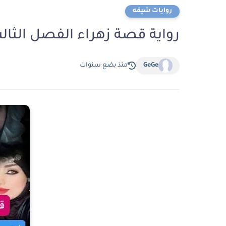
روايات شيقه
رواية قصة زهراء الفصل الثالث 3 بقلم زينب 
GeGe
منذ بضع سنوات