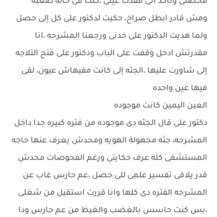
فحصنى وتأكد انى فقدت عينى ،كنت فى حاله صعبه
ومش قادر ابطل صراخ، حكيت لدكتور على كل إلى حصل
ولما هديت الدكتور على خدنى ورجعنا المشرحه ،انا
مقدرتش ادخل وقفت على الباب ودكتور على فتح التلاجه
إلى شاورت عليها ،الجثه إلى كانت مفيهاش عيون، لقى
فيها عين واحده
العين اليمين كانت موجوده
دكتور على قال الجثه دى موجوده من فتره كبيره جدا داخل
المشرحه، جثه مجهولة الهويه ومحدش يعرف عنها حاجه
المستشفى كله عرف حكايتى ورغم الفحوصات محدش
قدر يلاقى تفسير علمى للى حصل ،عم حارس غاب عن
المشرحه الفتره دى كلها وانا قررت استقيل من شغلى
،بس كنت حاسس بالغضب والغيظ من عم حارس ودا