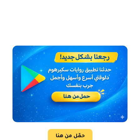
حمّل من هنا