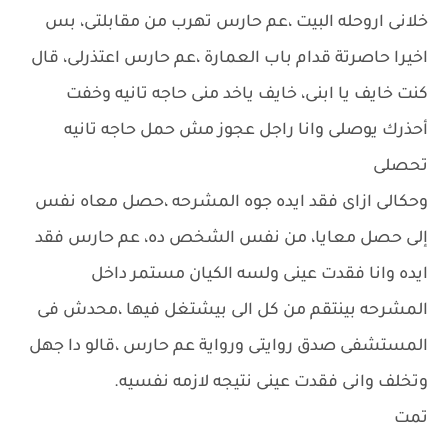
خلانى اروحله البيت ،عم حارس تهرب من مقابلتى، بس
اخيرا حاصرتة قدام باب العمارة ،عم حارس اعتذرلى، قال
كنت خايف يا ابنى، خايف ياخد منى حاجه تانيه وخفت
أحذرك يوصلى وانا راجل عجوز مش حمل حاجه تانيه
تحصلى
وحكالى ازاى فقد ايده جوه المشرحه ،حصل معاه نفس
إلى حصل معايا، من نفس الشخص ده، عم حارس فقد
ايده وانا فقدت عينى ولسه الكيان مستمر داخل
المشرحه بينتقم من كل الى بيشتغل فيها ،محدش فى
المستشفى صدق روايتى ورواية عم حارس ،قالو دا جهل
وتخلف وانى فقدت عينى نتيجه لازمه نفسيه.
تمت