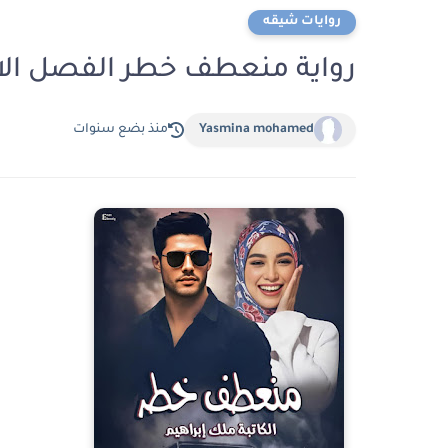
روايات شيقه
رواية منعطف خطر الفصل الاربعون 40 بقلم م
Yasmina mohamed
منذ بضع سنوات