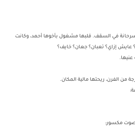
 سرحانة في السقف. قلبها مشغول بأخوها أحمد، وكانت
 عايش إزاي؟ تعبان؟ جعان؟ خايف؟
عنيها.
من الفرن، ريحتها مالية المكان.
ة:
بصوت مكسور: