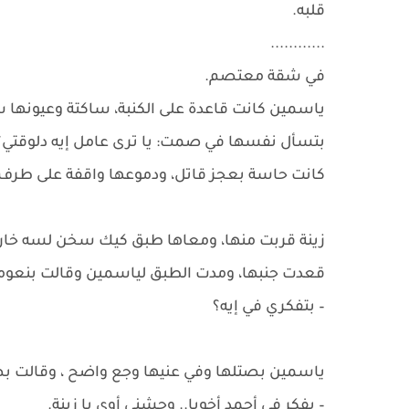
قلبه.
............
في شقة معتصم.
ياسمين كانت قاعدة على الكنبة، ساكتة وعيونها
بتسأل نفسها في صمت: يا ترى عامل إيه دلوقتي؟
كانت حاسة بعجز قاتل، ودموعها واقفة على طرف 
زينة قربت منها، ومعاها طبق كيك سخن لسه خارجة 
قعدت جنبها، ومدت الطبق لياسمين وقالت بنعوم
– بتفكري في إيه؟
ياسمين بصتلها وفي عنيها وجع واضح ، وقالت 
– بفكر في أحمد أخويا.. وحشني أوي يا زينة.