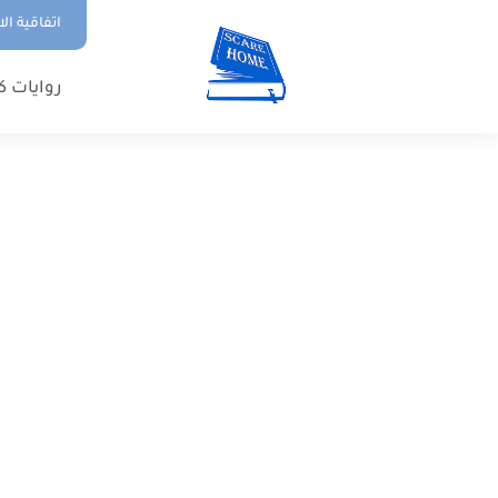
اتفاقية ال
روايات ك