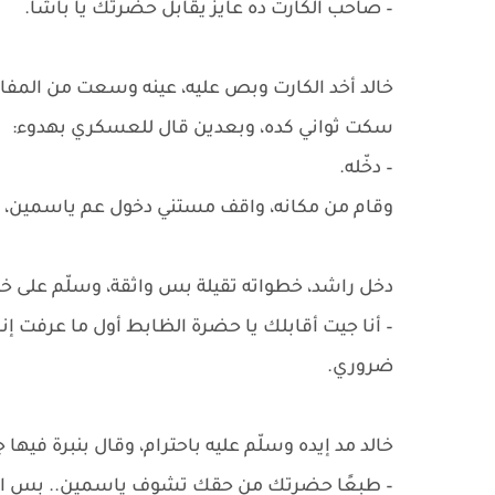
– صاحب الكارت ده عايز يقابل حضرتك يا باشا.
خالد أخد الكارت وبص عليه، عينه وسعت من المفاج
سكت ثواني كده، وبعدين قال للعسكري بهدوء:
– دخّله.
وقام من مكانه، واقف مستني دخول عم ياسمين، و
دخل راشد، خطواته تقيلة بس واثقة، وسلّم على خالد
– أنا جيت أقابلك يا حضرة الظابط أول ما عرفت إن
ضروري.
خالد مد إيده وسلّم عليه باحترام، وقال بنبرة فيها 
– طبعًا حضرتك من حقك تشوف ياسمين.. بس اعذر