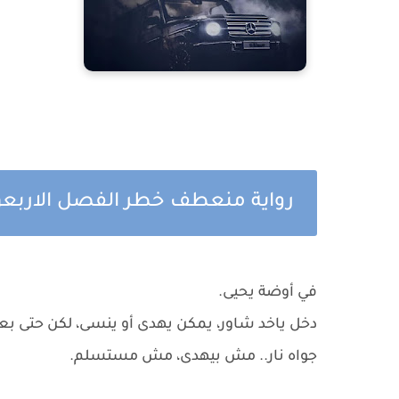
رواية منعطف خطر الفصل الاربع
في أوضة يحيى.
دخل ياخد شاور، يمكن يهدى أو ينسى، لكن حتى بعد
جواه نار.. مش بيهدى، مش مستسلم.