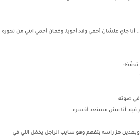
. أنا جاي علشان أحمي ولاد أخويا، وكمان أحمي ابني من تهوره
تحفّظ:
في صوته:
كر فيه. أنا مش مستعد أخسره.
بعدين هز راسه بتفهم وهو سايب الراجل يكمّل اللي في