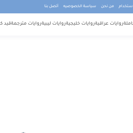
استخدام
من نحن
سياسة الخصوصيه
أتصل بنا
املة
روايات عراقية
روايات خليجية
روايات ليبية
روايات مترجمة
قيد كت