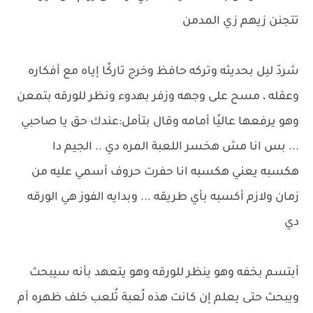
تتجنن زيهم زي المدمن
شردّ ليل بحديثه وتركه حافظ وخرج تاركًا إياه مع أفكاره
وعقله ، مسح على وجهه وزفر بهدوء ونظر للورقه بتمعن
وهو يرفعها عاليًا أمامه وقال بتأمل:عندك حق يا صاحبي
... بس انا مش هخسر اللعبة المره دي .. الجيم دا
هكسبه يعني هكسبه انا حفرت حروف أسمي عليه من
زمان ولازم أكسبه بأي طريقه ... وبدايه الفوز هي الورقه
دي
أبتسم بخفه وهو ينظر للورقه وهو يتعهد بأنه سيبحث
ويبحث حتى يعلم إن كانت هذه لُعبة تُلعب خلف ظهره أم