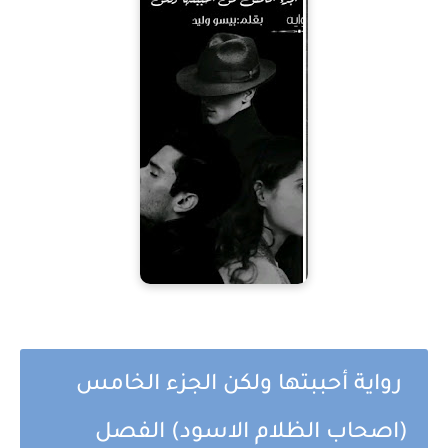
رواية أحببتها ولكن الجزء الخامس
(اصحاب الظلام الاسود) الفصل