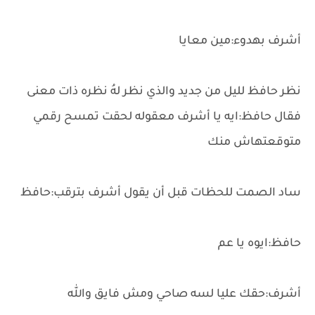
أشرف بهدوء:مين معايا
نظر حافظ لليل من جديد والذي نظر لهُ نظره ذات معنى
فقال حافظ:ايه يا أشرف معقوله لحقت تمسح رقمي
متوقعتهاش منك
ساد الصمت للحظات قبل أن يقول أشرف بترقب:حافظ
حافظ:ايوه يا عم
أشرف:حقك عليا لسه صاحي ومش فايق والله