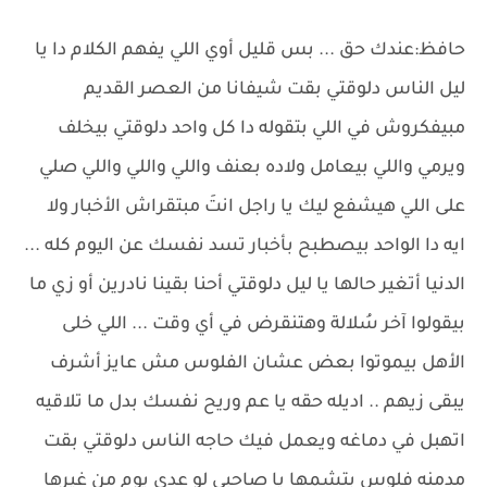
حافظ:عندك حق ... بس قليل أوي اللي يفهم الكلام دا يا
ليل الناس دلوقتي بقت شيفانا من العصر القديم
مبيفكروش في اللي بتقوله دا كل واحد دلوقتي بيخلف
ويرمي واللي بيعامل ولاده بعنف واللي واللي واللي صلي
على اللي هيشفع ليك يا راجل انتَ مبتقراش الأخبار ولا
ايه دا الواحد بيصطبح بأخبار تسد نفسك عن اليوم كله ...
الدنيا أتغير حالها يا ليل دلوقتي أحنا بقينا نادرين أو زي ما
بيقولوا آخر سُلالة وهتنقرض في أي وقت ... اللي خلى
الأهل بيموتوا بعض عشان الفلوس مش عايز أشرف
يبقى زيهم .. اديله حقه يا عم وريح نفسك بدل ما تلاقيه
اتهبل في دماغه ويعمل فيك حاجه الناس دلوقتي بقت
مدمنه فلوس بتشمها يا صاحبي لو عدى يوم من غيرها