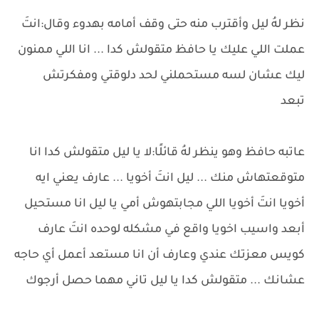
نظر لهُ ليل وأقترب منه حتى وقف أمامه بهدوء وقال:انتَ
عملت اللي عليك يا حافظ متقولش كدا ... انا اللي ممنون
ليك عشان لسه مستحملني لحد دلوقتي ومفكرتش
تبعد
عاتبه حافظ وهو ينظر لهُ قائلًا:لا يا ليل متقولش كدا انا
متوقعتهاش منك ... ليل انتَ أخويا ... عارف يعني ايه
أخويا انتَ أخويا اللي مجابتهوش أمي يا ليل انا مستحيل
أبعد واسيب اخويا واقع في مشكله لوحده انتَ عارف
كويس معزتك عندي وعارف أن انا مستعد أعمل أي حاجه
عشانك ... متقولش كدا يا ليل تاني مهما حصل أرجوك