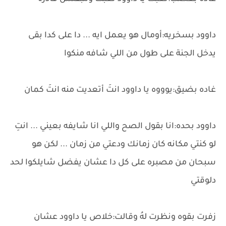
داوود بسخريه:أومال هو يعمل ايه ... دا على كدا بقى
يدخل الجنة على طول من اللي شافه منكوا
غاده بضيق:يوووه يا داوود انتَ أتعديت منه انتَ كمان
داوود بحده:انا بقول الصح واللي انا شايفه بعيني ... انتِ
لو كنتي مكانه كان زمانك ودعتي من زمان ... لكن هو
سبحان من مصبره على كل دا عشان يفضل شايلكوا لحد
دلوقتي
زفرت بقوه ونظرت لهُ وقالت:خلاص يا داوود عشان