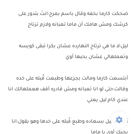
ضحكت كارما بخفه وقال باسم بمرح:انتَ بتدور على
كرشك ومش هامك أن ماما تعبانه ولازم ترتاح
ليل:لا ما هي ترتاح النهارده عشان بكرا تبقى كويسه
وتعملهالي عشان بحبها أوي
أبتسمت كارما ومالت بجزعها وطبعت قُبله على خده
وقالت:حتى لو انا تعبانه ومش قادره أقف هعملهالك انا
عندي كام ليل يعني
أبتسم ليل بسعاده وطبع قُبله على خدها وهو يقول:انا
بحبك أوي يا ماما