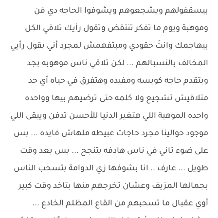
بيسقفولهم ويشجعوهم ويشوفوا الحاجه دي فن
وموهبة ويوم ما تفكر تنتقض وتقول رأيك تلاقي الكل
بيهاجمك وانتَ حقودي ومبتفهمش لمجرد أني بقول رأيي
المخالف بالنسبالهم ... لكن تلاقي ناس موهوبه بجد
وبتقدم حاجه كويسه ومفيده وهتفرق في حياه أي حد
متلاقيش تشجيع ولا كلمه حتى ترضيهم بيها وواحده
واحده الموهبة اللي هتغير الدنيا للأحسن تدفن ويبقى اللي
موجود حوالينا مجرد حاجات عبيطه ملهاش فايده ... بس
على ضوء تاني في ناس هادفه بتنجح ... بس بعد وقت
طويل ... عارف .. انا بشوفها زي الدوامة بتسحب الناس
بجمالها المزيف وعشان تخرجهم منها بتاخد وقت كبير
أوي عقبال ما تسحبهم من القاع المظلم الخادع ...