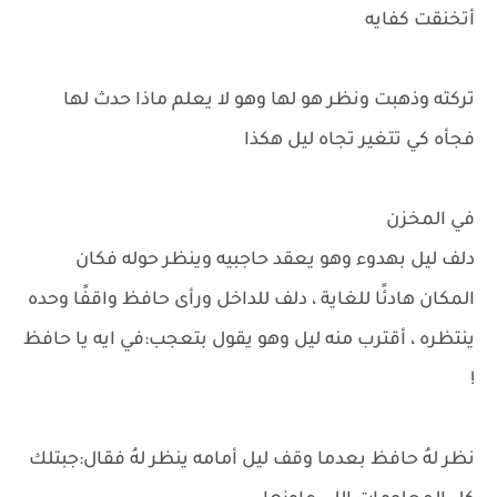
أتخنقت كفايه
تركته وذهبت ونظر هو لها وهو لا يعلم ماذا حدث لها
فجأه كي تتغير تجاه ليل هكذا
في المخزن
دلف ليل بهدوء وهو يعقد حاجبيه وينظر حوله فكان
المكان هادئًا للغاية ، دلف للداخل ورأى حافظ واقفًا وحده
ينتظره ، أقترب منه ليل وهو يقول بتعجب:في ايه يا حافظ
!
نظر لهُ حافظ بعدما وقف ليل أمامه ينظر لهُ فقال:جبتلك