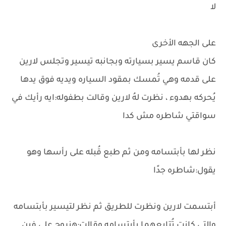
لا
على الجهه الأخرى
كان قاسم يسير بسيارته وبجانبه تيسير وتجلس لارين
على قدمه وهي تُمسك بمقود السياره ويديه فوق يدها
يُحركه بهدوء ، نظرت لهُ لارين وقالت بطفوله:ايه رأيك في
سواقتي شاطره مش كدا
نظر لها بأبتسامه ومن ثم طبع قُبله على رأسها وهو
يقول:شاطره جدًا
أبتسمت لارين ونظرت للطريق ثم نظر لتيسير بأبتسامه
والتي كانت تُتابعهما بأبتسامه وقالت:هنروح على فين