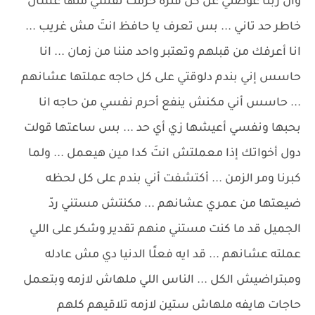
وأن ربنا عوضني عن كل فتره حرمت نفسي منها عشان
خاطر حد تاني ... بس تعرف يا حافظ انتَ مش غريب ...
انا أعرفك من قبلهم وتعتبر واحد مننا من زمان ... انا
حاسس إني بندم دلوقتي على كل حاجه عملتها عشانهم
... حاسس أني مكنش ينفع أحرم نفسي من حاجه انا
بحبها ونفسي أعيشها زي أي حد ... بس ساعتها قولت
دول أخواتك إذا معملتش انتَ كدا مين هيعمل ... ولما
كبرنا ومر الزمن ... أكتشفت أني بندم على كل لحظه
ضيعتها من عمري عشانهم ... مكنتش مستني ردّ
الجميل قد ما كنت مستني منهم تقدير وشكر على اللي
عملته عشانهم ... قد ايه فعلًا الدنيا دي مش عادله
ومبتراضيش الكل ... الناس اللي ملهاش لازمه وبتعمل
حاجات هايفه ملهاش ستين لازمه تلاقيهم كلهم