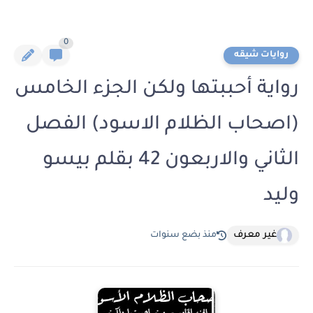
0
روايات شيقه
رواية أحببتها ولكن الجزء الخامس
(اصحاب الظلام الاسود) الفصل
الثاني والاربعون 42 بقلم بيسو
وليد
غير معرف
منذ بضع سنوات