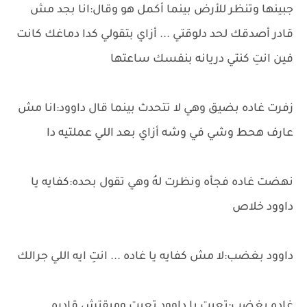
جبينها وتنظر للأرض بينما أكمل هو وقال:انا بجد مش
قادر أصدقك لحد دلوقتي ... أزاي بتقولي كدا دماغك كانت
فين انتِ كنتي دريانه بنفسك ساعتها
زفرت غاده بضيق وهي لا تتحدث بينما قال داوود:انا مش
عارف هحط وشي في وشه أزاي بعد اللي عملتيه دا
نهضت غاده فجأه ونظرت لهُ وهي تقول بحده:كفايه يا
داوود خلاص
داوود بغضب:لا مش كفايه يا غاده ... انتِ ايه اللي جرالك
غاده بغضب:تعبت يا داوود تعبت ومبقتش قادره