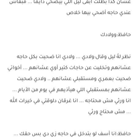
عشان كدا بطلت أبقى ليل اللي بيضحي دايمًا ... مبقاش
عندي حاجه أضحي بيها خلاص
حافظ:وولادك
نظر لهُ ليل وقال:ولادي ... ولادي انا ضحيت بكل حاجه
عشانهم وتخليت عن حاجات كتير أوي عشانهم ... أخواتي
ضحيت بعمري ومستقبلي عشانهم .. ولادي ضحيت
عشانهم بمستقبلي اللي هيأذيهم في يوم من الأيام ...
انا ورثي مش محتاجه ... انا غرقان دلوقتي في خيرات الله
... مش محتاج ورثي
حافظ:انا أسف لو بتدخل في حاجه زي دي بس حقك ...