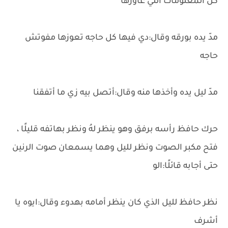
كل المعلومات اللي عاوزها
مدّ يده بورقه وقال:دي فيها كل حاجه تعوزها مفوتش
حاجه
مدّ ليل يده وأخذها منه وقال:أتصل بيه زي ما أتفقنا
حرك حافظ رأسه برفق وهو ينظر لهُ ونظر بهاتفه قليلًا ،
فتح مكبر الصوت ونظر لليل وهما يسمعان صوت الرنين
حتى أجابه قائلًا:الو
نظر حافظ لليل الذي كان ينظر أمامه بهدوء وقال:ايوه يا
أشرف