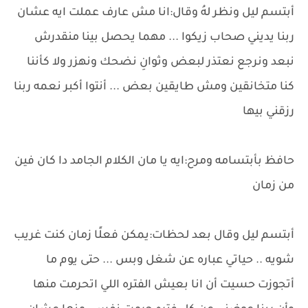
أبتسم ليل ونظر لهُ وقال:انا مش عارف عملت ايه عشان
ربنا يديني صحاب زيكوا ... مهما يحصل بينا منقدرش
نبعد ونرجع نعتذر لبعض وثوانِ نضحك ونهزر ولا كأننا
كنا متخانقين ومش طايقين بعض ... أنتوا أكبر نعمه ربنا
رزقني بيها
حافظ بأبتسامه ومرح:ايه يا مان الكلام الجامد دا كان فين
من زمان
أبتسم ليل وقال بعد لحظات:يمكن فعلًا زمان كنت غريب
شويه .. حياتي عباره عن شغل وبس ... حتى يوم ما
أتجوزت حسيت أن انا بعيش الفتره اللي اتحرمت منها