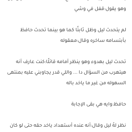
وهو يقول:قفل في وشي
لم يتحدث ليل وظل ثابتًا كما هو بينما تحدث حافظ
بأبتسامه ساخره وقال:معقوله
تحدث ليل بهدوء وهو ينظر أمامه قائلًا:كنت عارف أنه
هيتهرب من السؤال دا ... واللي قدر يجاوبني عليه بمنتهى
السهوله من غير ما ياخد باله
حافظ:وايه هي بقى الإجابة
نظر لهُ ليل وقال:أنه عنده أستعداد ياخد حقه حتى لو كان