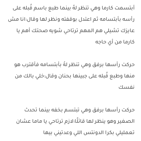
أبتسمت كارما وهي تنظر لهُ بينما طبع باسم قُبله على
رأسه بأبتسامه ثم اعتدل بوقفته ونظر لها وقال:انا مش
عايزك تشيلي هم المهم ترتاحي شويه صحتك أهم يا
كارما من أي حاجه
حركت رأسها برفق وهي تنظر لهُ بأبتسامه فأقترب هو
منها وطبع قُبله على جبينها بحنان وقال:خلي بالك من
نفسك
حركت رأسها برفق وهي تبتسم بخفه بينما تحدث
الصغير وهو ينظر لها قائلًا:لازم ترتاحي يا ماما عشان
تعمليلي بكرا الدونتس اللي وعدتيني بيها