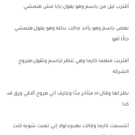
أقترب ليل من باسم وهو يقول:بابا مش هنمشي
نهض باسم وهو يأخذ چاكت بدلته وهو يقول:هنمشي
حالًا أهو
أقتربت منهما كارما وهي تنظر لباسم وتقول:هتروح
الشركه
نظر لها وقال:اه متأخر جدًا وعارف أني هروح ألاقي ورق قد
كدا
أبتسمت كارما وقالت بهدوء:لولا إني تعبت شويه كنت