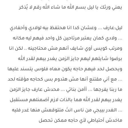
يعني ورثك يا ليل بسم الله ما شاء الله رقم لا يُذكر
ليل:عارف ... وعشان كدا انا هحتفظ بيه لولادي وأحفادي
... ولادي كمان يعتبر مرتاحين كل واحد فيهم ليه مكانه
ومرتب كويس أوي شايف أنهم مش محتاجينه .. لكن انا
برضوا شايلهم ليهم جايز الزمن يغدر بيهم لقدر الله
ويحصل لحد فيهم حاجه يكون معاه فلوس يتسند عليها
... مع أني مقتنع أنها مش هتدوم بس كحاجه مؤقته لحد
ما ربنا يفرجها ... أأمن بناتي ... محدش عارف جايز الزمن
يغدر بيهم لقدر الله هما بالذات لازم أضمنلهم مستقبل
... الغدر بييجي من ناس انتَ متتوقعش منها غدر فليه
ماخدش أحتياطي لأي حاجه ممكن تحصل