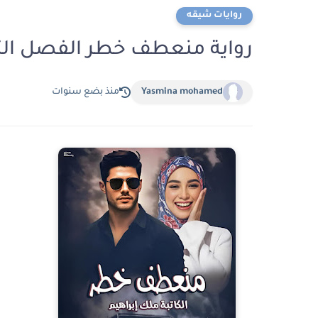
روايات شيقه
رواية منعطف خطر الفصل الثالث و الاربعون
Yasmina mohamed
منذ بضع سنوات