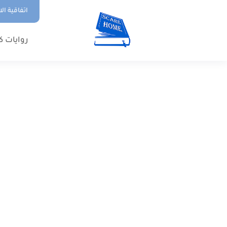
اتفاقية ال
روايات ك