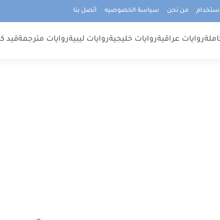
استخدام
من نحن
سياسة الخصوصيه
أتصل بنا
املة
روايات عراقية
روايات خليجية
روايات ليبية
روايات مترجمة
قيد كت