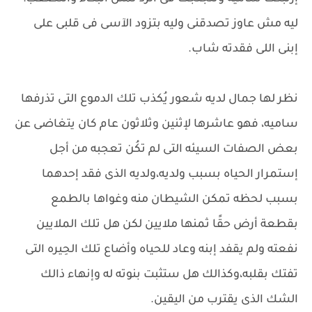
ليه مش عاوز تصدقنى وليه بتزود الآسى فى قلبى على
إبنى اللى فقدته شاب.
نظر لها جمال لديه شعور يُكذب تلك الدموع التى تذرفها
ساميه، فهو عاشرها لإثنين وثلاثون عام كان يتغاضى عن
بعض الصفات السيئه التى لم تكُن تعجبه من أجل
إستمرار الحياه بسبب ولديه،ولديه الذى فقد إحدهما
بسبب لحظه تمكن الشيطان منه وغواها بالطمع
بقطعة أرض حقًا ثمنها ملايين لكن هل تلك الملايين
نفعته ولم يقفد إبنه وعاد للحياه وأضاع تلك الحِيره التى
تفتك بقلبه،وكذالك هل ستثبت بنوته له وإنهاء ذالك
الشك الذى يقترب من اليقين.