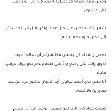
ومش فارق معايا هيحصل أيه بعد كده حتى لو رجعت
تانى مشلول.
شعر رائف بالحزن على حال عواد، ولكن قبل أن يتحدث آتى
الى مكان جلوسهم سالم.
نهض رائف له كى يجلس مكانه، رغم أن سالم أعجب
بذوق رائف لكن وضع يدهُ على كتفه ونظر نحو عواد بترقب
قائلاً:
أنا مش جاى أقعد قولولى أيه الأخبار الدكتور خرج من عند
صابرين ولا لسه.
صمت عواد كان الرد، لكن بنفس الوقت آتى الى سالم