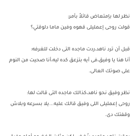
نظر لها بإمتعاض قائلاً بأمر:
قولت روحى إعمليلى قهوه وفين ماما دلوقتي؟
قبل أن ترد ناهد،ردت ماجده التى دخلت للغرفه:
أنا هنا يا وفيق،فى أيه بتزعق كده ليه،أنا صحيت من النوم
على صوتك العالى.
نظر وفيق نحو ناهد،كذالك ماجده التى قالت لها:
روحى إعمليلى اللى وفيق قالك عليه...يلا بسرعه وبلاش
وقفتك دى.