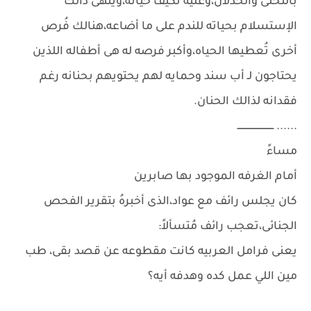
بالتخلى والخذلان،وعليه تكيف حياته،ويُنهى ذالك
الإستسلام بحياته للندم على ما أضاعه،هنالك فُرص
أخرى تُعطيها الحياه،وأكبر فرصه له هى أطفاله اللذين
يحتاجون لـ أب سند وحمايه لهم يحتويهم بحنانه رغم
فقدانه لذالك الحنان.
...... ــــــــــــــــــــــــــ
مساءً
أمام الغرفه الموجود بها صابرين
كان يجلس رائف مع عواد،الذى أخبرهُ بتقرير الفحص
الجنائى،تعجب رائف مُتسألاً:
يعنى فرامل العربيه كانت مقطوعه عن قصد بقى، طب
مين اللي عمل كده وهدفه أيه؟