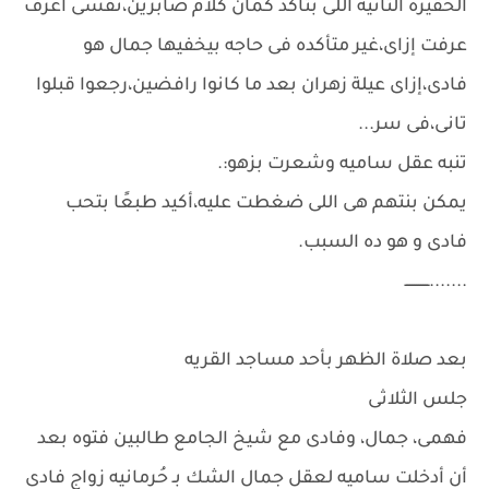
الحقيره التانيه اللى بتأكد كمان كلام صابرين،نفسى أعرف
عرفت إزاى،غير متأكده فى حاجه بيخفيها جمال هو
فادى،إزاى عيلة زهران بعد ما كانوا رافضين،رجعوا قبلوا
تانى،فى سر...
تنبه عقل ساميه وشعرت بزهو:.
يمكن بنتهم هى اللى ضغطت عليه،أكيد طبعًا بتحب
فادى و هو ده السبب.
.......ـــــــــــ
بعد صلاة الظهر بأحد مساجد القريه
جلس الثلاثى
فهمى، جمال، وفادى مع شيخ الجامع طالبين فتوه بعد
أن أدخلت ساميه لعقل جمال الشك بـ حُرمانيه زواج فادى