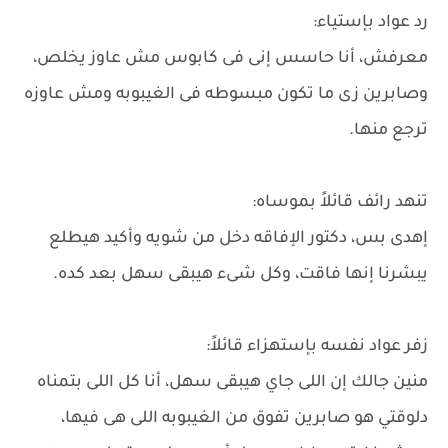
رد عواد بإستياء:
معرفش، أنا حاسس إنى فى كابوس مش عاوز يخلص،
وصابرين زى ما تكون مبسوطه فى الغيبوبه ومش عاوزه
ترجع منها.
تنهد رائف قائلاً بموساه:
إهدى بس، دكتور الإفاقه دخل من شويه وأكيد هيطلع
يبشرنا إنها فاقت، وكل شىء هيبقى سهل بعد كده.
زفر عواد نفسه بإستهزاء قائلاً:
منين جالك إن اللى جاي هيبقى سهل، أنا كل اللى بتمناه
دلوقتي هو صابرين تفوق من الغيبوبه اللى هى فيها،