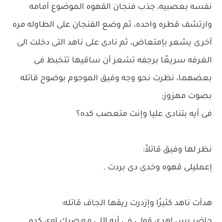
نفسه بعصبيه، جذب فنجان القهوه الموضوع أمامه
وارتشف قطره واحده، ثم وضع الفنجان على الطاوله مره
أخرى يشعر بإمتعاض، ثم نادى على ناهد التى دخلت الى
الغرفه سريعًا برجفه تشعر أن ساقيها تتخبط فى
بعضهما، نظرت نحو وجه وفيق الموجوم بوضوح قائله
بصوت مهزوز:
فى أيه بتنادى عليا وإنت متعصب كده؟
نظر لها وفيق قائلاً:
إعمليلى قهوه وخدى دى بردت .
هدأت ناهد كثيرًا وإزدرت ريقها الجاف قائله:
حاضر بس إهدى قولى فى أيه اللى معصبك اوى كده.