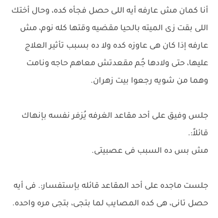
أنا كمان مش عارفه أيه اللى حصل فجأه كده، وحال أختك
اللى بقت زى الميته بالحيا مقضيه وقتها كله نوم، مش
عارفه إذا كان هى عاوزه كده ولا ده بسبب تأثير العلاج
عليها، حتى ولادها جُم مقعدتش معاهم حاجه ونامت
وهما من شويه رجعوا بيت زهران.
جلس وفيق على أحد مقاعد الغرفه يُزفر نفسه بإنهاك
قائلاً:.
مش بس ده السبب فى عصبيتى.
جلست ماجده على أحد المقاعد قائله بإستفسار:. فى أيه
حصل تانى، هى كده المصايب لما بتجى، بتجى مره واحده.