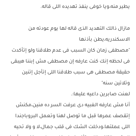
يطير منه،ويا خوفى ينفذ تهديده اللى قاله.
مازال ذالك التهديد الذى قاله لها يوم عودته من
الاسكندريه،يطن بأذنها
"مصطفى زمان كان السبب فى عدم طلاقنا ولو إتأكدت
فى لحظه إنك كنت عارفه إن مصطفى مش إبننا هيبقى
حقيقة مصطفى هى سبب طلاقنا اللى إتأجل إتنين
وتلاتين سنه"
لعنت صابرين داعيه عليها:.
أنا مش عارفه الغبيه دى عرفت السر ده منين،مكنش
إتقصف عمرها قبل ما توصل لهنا وتعمل البروباجندا
اللى عملتها،ودخلت الشك فى قلب جمال،لا و ولا تحيه