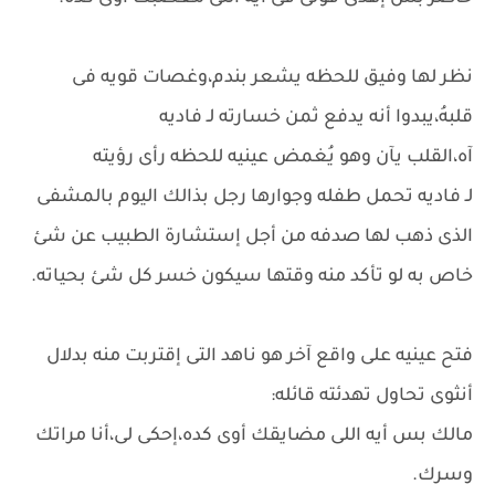
نظر لها وفيق للحظه يشعر بندم،وغصات قويه فى
قلبهُ،يبدوا أنه يدفع ثمن خسارته لـ فاديه
آه،القلب يآن وهو يُغمض عينيه للحظه رأى رؤيته
لـ فاديه تحمل طفله وجوارها رجل بذالك اليوم بالمشفى
الذى ذهب لها صدفه من أجل إستشارة الطبيب عن شئ
خاص به لو تأكد منه وقتها سيكون خسر كل شئ بحياته.
فتح عينيه على واقع آخر هو ناهد التى إقتربت منه بدلال
أنثوى تحاول تهدئته قائله:
مالك بس أيه اللى مضايقك أوى كده،إحكى لى،أنا مراتك
وسرك.