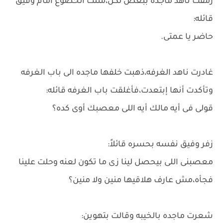
رمقت ناهد ماجده ببُغض لكن،مثلت الخضوع أمام وفيق
قائله:
حاضر يا عمتى.
غادرت ناهد الغرفه،ذهبت خلفها ماجده الى باب الغرفه
وتأكدت أنها إبتعدت،فأغلقت باب الغرفه قائله:
قولى فى أيه مالك أيه اللى معصبك أوى كده؟
زفر وفيق نفسه بحسره قائلاً:
معصبنى اللى بيحصل لينا زى ما تكون لعنه وحلت علينا
فجأه،مش عارف هلاقيها منين ولا منين؟
شعرت ماجده بالخيبه وقالت بتهوين: