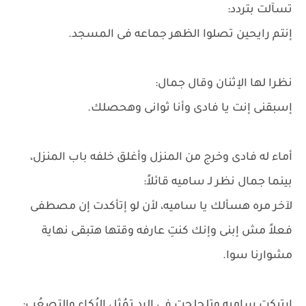
تسآلت بتردد:
إنتم رايحين تصلوا الظهر جماعه فى المسجد.
نظرا لها الإثنان وقال جمال:
إسبقنى إنت يا فادى وأنا ثوانى وهحصلك.
أماء له فادى وخرج من المنزل وأغلق خلفه باب المنزل،
بينما جمال نظر لـ ساميه قائلاً:
لآخر مره هسألك يا ساميه، لأن لو إتأكدت إن مصطفى
فعلاً مش إبنى وإنك كنتِ عارفه وقتها هتبقى نهاية
مشوارنا سوا.
إرتبكت ساميه وتلجلجت فى الرد تمُثل البُكاء والتصعُب: