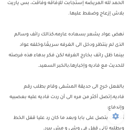
الحمد لله المريضه إستجابت للإفاقه وفاقت، بس ياريت
بلاش إزعاج وضغط عليها.
نهض عواد يشعر بسعاده عارمه،كذالك رائف وسالم
الذى لم ينتظر ودخل الى الغرفه سريعًا،وخلفه عواد
بينما ظل رائف بخارج الغرفه لكن فكر بدهاء هذه فرصته
للحديث مع فاديه وإخبارها،بالخبر السعيد.
بالفعل خرج الى حديقة المشفى وقام بطلب رقم
فاديه،إتصل أكثر من مره الى أن ردت فاديه عليه بعصبيه
وإندفاع:
أنا كنت بتصل على بابا وبعد ما كان رد عليا قفل الخط
وبطلبه تانى قفل فى وشى و مش بيرد.