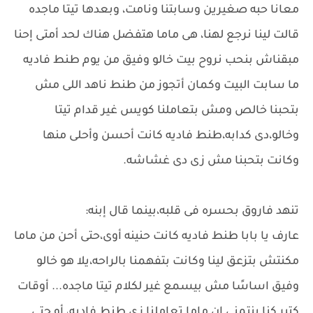
معانا حبه صغيرين وسابتنا ونامت، وبعدها تيتا ماجده
قالت لينا نرجع لهنا، هى ماما هتفضل هناك لحد أمتى إحنا
مبقناش بنحب نروح بيت خالو وفيق من يوم طنط فاديه
ما سابت البيت وكمان أتجوز من طنط ناهد اللى مش
بتحبنا خالص ومش بتعاملنا كويس غير قدام تيتا
وخالو،دى كدابه،طنط فاديه كانت أحسن وأحلى منها
وكانت بتحبنا مش زى دى غشاشه.
تنهد فاروق بحسره فى قلبه،بينما قال إبنه:
عارف يا بابا طنط فاديه كانت حنينه أوى،حتى أحن من ماما
مكنتش بتزعق لينا وكانت بتفهمنا بالراحه،يلا هو خالو
وفيق اساسًا مش بيسمع غير لكلام تيتا ماجده... أوقات
كتير كنا بنتمنى إن ماما تعاملنا زى طنط فاديه، أو حتى