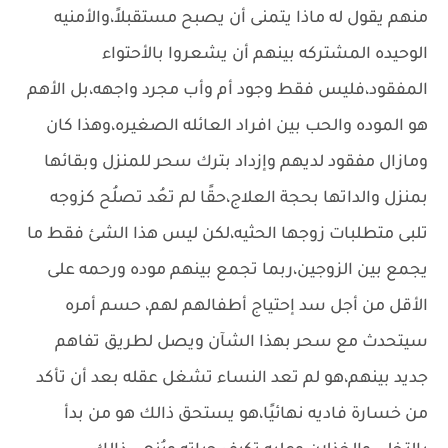
منهم يقول له ماذا يتمنى أن يصبح مستقبلاً،والأمنيه
الوحيده المشتركه بينهم أن يشعروا بالأحتواء
المفقود،فليس فقط وجود أم وأب مجرد واجهه،بل الأهم
هو الموده والحب بين افراد العائله الصغيره،وهذا كان
ومازال مفقود لديهم وإزداد بترك سحر للمنزل وبقائها
بمنزل والداتها بحجة العلاج،حقًا لم تعُد تصلُح كزوجه
تلبى متطلبات زوجها الحثيه،لكن ليس هذا الشئ فقط ما
يجمع بين الزوجين،ربما تجمع بينهم موده ورحمه على
الأقل من أجل سد إحتياج أطفالهم لهم، حسم أمره
سيتحدث مع سحر بهذا الشآن ويصل لطريق تفاهم
جديد بينهم،هو لم تعد النساء تشغل عقله بعد أن تأكد
من خسارة فاديه نهائيًا،هو يستحق ذالك هو من بدأ