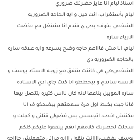
استاذ ليام انا عايز حضرتك ضروري
ليام بأستغراب: انت مين و ايه الحاجه الضروريه
الشخص بخوف: بص ي فندم انا بشتغل مع عذضت
الازياء ساره
ليام: انا مش فاااهم حاجه وضح بسرعه وايه علاقه ساره
بالحاجه الضروريه دي
الشخص:هي هي كانتت بتتفق مع زوجه الاستاذ يوسف و
الانسه ساندي و بيخططو انا كنت جاي ادي الاستاذة
ساره الموبيل بتاعها لانه كان نااس كتيره بتتصل بيها
فانا جيت بخبط اول مرة سمعتهم بيضحكو ف انا
مكنتش اقصد اتجسس بس فضولي قتلني و كملت و
سجلت لحضرتك كلامهم انهم بيتفقوا عليكم.كلكم
يوسف بغضب:اااانت بتقول ااايه مراتي متعملش حاااجه