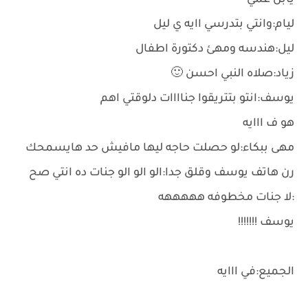
يابن عمي
ليام:وانتي بتدرسي اايه ي ليل
ليل:هندسه ومهئ دكتورة اطفال
زياد:صلاه النبي احسن 🙂
يوسف:انتو بتتريقوا جناااات دلوقتي اهم
هو ف ااايه
مهى ببكاء:لو حصلت حاجه ليها مافيش حد هايسمحك
رن هاتف يوسف وقلق جدا:الو الو الو جنات ده انتي صح
:لا جنات مخطوفه هههههه
يوسف !!!!!!!
الجميع:في ااايه