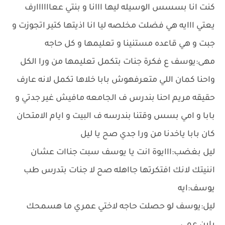
كنت انا بسسس الوسيله ليها ااانا و بنتي ععاااااارف
يعتي ااايه هي فضلت مخلصه ليا انا اذيتها كتير اتجوزت و
جبت و هي قاعده مستنينا و تعليمها و كل حاجه
مهى:يوسف ع فكرة جنات بتكمل تعليمها من ورا الكل
واحنا كمان اللي متعرفهوش بابا خلاها تكمل لانه عارف
حقيقه مريم احنا بندرس ف الجامعه مافيش غير جدتي و
بابا و امي بسس وقتنا بندرسه ف البيت و ايام الامتحان
كان بابا ياخدنا من ورا جدي صح يا ليل
ليل بغضب:ااايوة انت يا يوسف سبت جناات عشان
اننيتك لانك افتكرتها جااهله صح لا جنات بتدرس طب
يوسف:ايه
ليل:يوسف لو حصلت حاجه لاختي عمري ما هسمحك