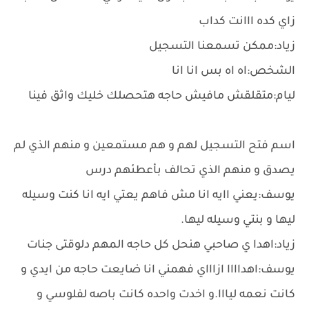
زاي كده ااانت كداب
زياد:ممكن تسمعنا التسجيل
الشخص:اه اه بس انا انا
ليام:متقلقش مافيش حاجه هتحصلك خليك واثق فينا
اسم فتح التسجيل لهم و هم مستمعين و منهم الذي لم
يصدق و منهم الذي تحالف بأعطئهم درس
يوسف:يعني اايه انا مش فاهم يعتي ايه انا كنت وسيله
ليها و بنتي وسيله ليها.
زياد:اهدا ي صاحبي هنحل كل حاجه المهم دلوقتى جنات
يوسف:اهداااا ازاااي فهمني انا ضايعت حاجه من ايدي و
كانت نعمه ليااا.و اخدت واحده كانت باصه لفلوسي و