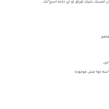
ن امسك عليك اوراق او اي حاجه اسج*نك
فاهم
*لك
بو*سه جوا مش موجوده