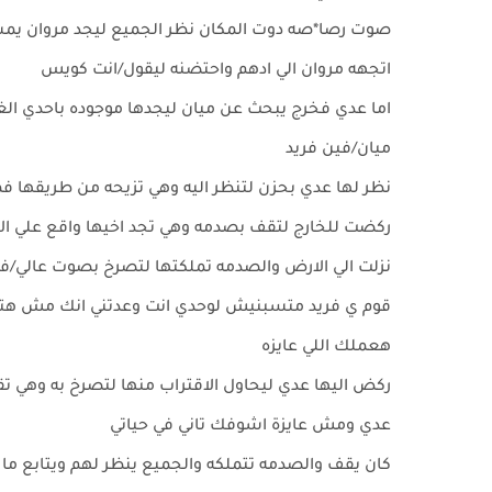
صوت رصا*صه دوت المكان نظر الجميع ليجد مروان يمس
اتجهه مروان الي ادهم واحتضنه ليقول/انت كويس
اما عدي فخرج يبحث عن ميان ليجدها موجوده باحدي الغ
ميان/فين فريد
نظر لها عدي بحزن لتنظر اليه وهي تزيحه من طريقها فم
ركضت للخارج لتقف بصدمه وهي تجد اخيها واقع علي الا
نزلت الي الارض والصدمه تملكتها لتصرخ بصوت عالي/ف
قوم ي فريد متسبنيش لوحدي انت وعدتني انك مش هتس
هعملك اللي عايزه
ركض اليها عدي ليحاول الاقتراب منها لتصرخ به وهي تق
عدي ومش عايزة اشوفك تاني في حياتي
كان يقف والصدمه تتملكه والجميع ينظر لهم ويتابع ما