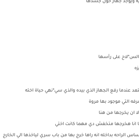
يديه ويوجد جهاز حول جسدها
 الس*لاح على رأسها
ه
عد عندما رفع الجهاز الذي بيده والذي سي*نهي حياة اخته
رفه التي موجود بها مروة
 ان يخرجها من هنا
ا انا هخرجها متخفش دي مهما كانت اختي
 الراحه بداخله انه راها خرج بها من باب سري لياخذها الي الخارج