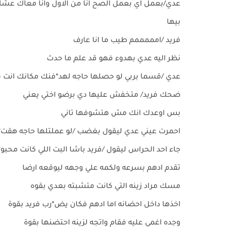
عدي/بعمل اي بعمل الصح انا من الاول وانا معاك عشا
بيها
فريد /امممممم طيب ما انا عارف
نظر اليه عدي بهدوء فهو قد علم ما حدث
عدي /قسما بربي لو حصلها حاجه لهد*فنك مكانك انت 
ضحك فريد/ متخفش عليها دي برضو اختي يعني
بس اوعدك انك مش هتشوفها تاني
احمرت عيني عدي ليقول بغضب /لو عملتلها حاجه هقت
جاء احد الحراس ليقول /فريد باشا البت اللي كانت مح
تقدم ادهم بسرعه ولكمه علي وجهه ليوقعه ارضا
مسك مراد زينه التي كانت متشبته بعدي بقوه
اخذها داخل احضانه اما ادهم فكان يض*رب فريد بقوة
وجده اغمي عليه فقام واتجه لزينه احتضنها بقوة