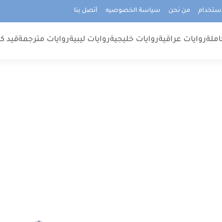
استخدام
من نحن
سياسة الخصوصيه
أتصل بنا
املة
روايات عراقية
روايات خليجية
روايات ليبية
روايات مترجمة
قيد كت