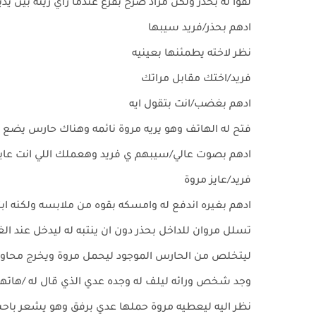
لفوا له بحذر ولكن مراد صرخ بفزع عندما راي زينه بين 
ادهم بحذر/فريد سيبها
نظر لاخته يطمئنها بعينيه
فريد/اختك مقابل مراتك
ادهم بغضب/انت بتقول ايه
فتح له الهاتف وهو يريه مروة نائمه وهناك حارس يضع
ادهم بصوت عالي/سيبهم ي فريد وهعملك اللي انت عايز
فريد/عايز مروة
ادهم بغيره اندفع له وامسكه بقوه من ملابسه ولكنه ابت
تسلل مروان للداخل بحذر دون ان ينتبه له ليدخل عند الغ
ليتخلص من الحارس الموجود ليحمل مروة ويخرج محاولا
وجد شخص ورائه ليلف له وجده عدي الذي قال له /هاته
نظر اليه ليعطيه مروة حملها عدي برفق وهو يشعر باحساس