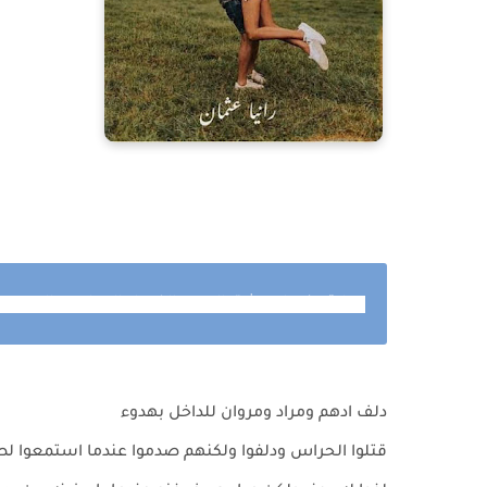
رواية عندما يعشق الادهم الفصل السابع و الاربعون 
دلف ادهم ومراد ومروان للداخل بهدوء
قتلوا الحراس ودلفوا ولكنهم صدموا عندما استمعوا لصو