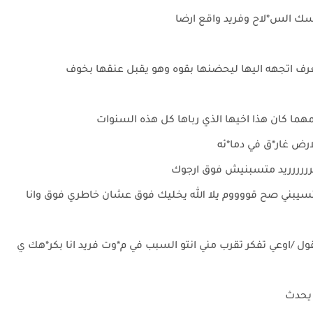
ك الس*لاح وفريد واقع ارضا
رف اتجهه اليها ليحضنها بقوه وهو يقبل عنقها بخوف
هما كان هذا اخيها الذي رباها كل هذه السنوات
رض غار*ق في دما*ئه
رررررريد متسبنيش فوق ارجوك
يبني صح قووووم يلا الله يخليك فوق عشان خاطري فوق وانا
ول /اوعي تفكر تقرب مني انتو السبب في م*وت فريد انا بكر*هك ي
 يحدث