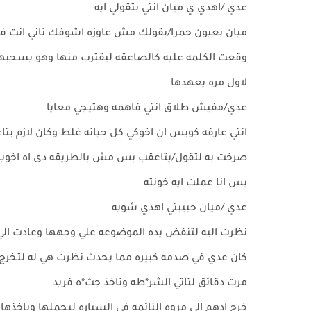
عدي /اهدي ي ميان انتي بتقولي ايه
ميان بعيون حمرا/بقولك مش عاوزه اشوفك تاني انت ف
وقعت الكلمه عليه كالصاعقه ليقترب منها وهو يسحبها م
لاول مره يعهدها
عدي/مفيش طلاق انتي فاهمه وهتيجي معايا
انتي عارفه كويس ان اخوكي كل حياته غلط وكان لازم يت
صرخت به لتقول/يتاعقب بس مش بالطريقه دى اه اخويا 
بس انا عملت ايه خونته
عدي /ميان حبيبتي اهدي شويه
نظرت اليه لتنفض يده الموضوعه علي وجهها وعادت الي
كان عدي في صدمه كبيره مما يحدث نظرت هي له لتخرج
مرت دقائق لتاتي الشر*طه وتاخذ جث*ه فريد
خرج ادهم الي مروه النائمه في السياره ليحملها وياخذه