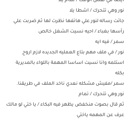
أيضا في نفس الوقت / تمام يلا
نور وهي تتحرك / اشطا يلا
جائت رساله لنور علي هاتفها نظرت لها ثم ضربت علي
رأسها بغباء / احيه نسيت الشغل خالص
سمر / فيه ايه
نور / في ملف مهم بتاع العمليه الجديده لازم اروح
استلمه وانا نسيت اساسا المهمة باللواء بالمديرية
بكله
سمر /مفيش مشكله نعدي ناخد الملف في طريقنا.
نور وهي تتحرك / تمام
ثم قال بصوت منخفض يظهر فيه البكاء / يا ختي لو مالك
عرف عن المهمه ياختي