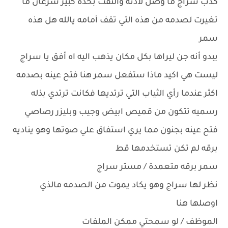
كذب سراج ما وصل لاذنه والتفت بحده كبير سرعان ما
تغيرت لصدمه من هذه التي تقف أمامه يالله هل هذه
سمر
يبدو أنه جن ليراها بكل مكان يذهب اليه اه أفق يا سراج
ليست هي اكيد ماذا ستفعل سمر هنا فتح عينه بصدمه
اكثر عندما رأي الثياب التي ترتديها فكانت ترتدي بذله
رسميه تتكون من قميص ابيض وجيب وبليزر رصاصي
فتح عينه بجنون مما يري استفاق علي صوتها وهو يناديه
برقه لم تكن تستخدمها قط
سمر برقه متعمدة / مستر سراج
نظر لها سراج وهو يكاد يموت من الصدمه مالذي
اوصلها هنا
الموظف / لو سمحتي ممكن الملفات