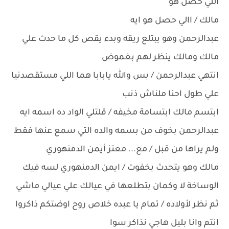
اللي حصل هو
مالك / االي حصل هو ايه
عبدالرحمن وهو يبتلع ريقه وبدء يقص كل ما حدث علي
مالك ومالك ينظر لهم بغموض
انتهي عبدالرحمن / بس والله يابابا هما اللي مستقصدنيا
علي طول احنا ملناش ذنب
ابتسم مالك ابتسامة مخيفه / قلتلي الواد ده اسمه ايه
عبدالرحمن بخوف من بسمه والده التي سمع عنها فقط
ولم يراها من قبل / مع... معتز أيمن الدمنهوري
مالك وهو يتحدث بخفوت / ايمن الدمنهوري لسه فيك
الوساخة لا وكمان بتطلعها في عيالك علي عيالي ماشي
ثم نظر لأولاده / تمام يا عبده خلاص روح اوضتكم ذاكروا
انتم وانا بليل هاجي نذاكر سوا