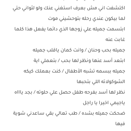
اكتشفت اني مش بعرف استغني عنك ولو لثواني حتي
لما بيكون عندي رحله بتوحشيني موت
ابتسمت جميله علي زوجها الذي دائما يفعل هذا كلما
غابت عنه
جميله بحب وحنان / وانت كمان ياقلب جميله
ابتعد أسد عنها ونظر لها بحب / بتعملي اية
جميله ببسمه تشبه الأطفال / كنت بعملك كيكه
الشوكولاته اللي بتحبها
نظر لها أسد بفرحه طفل حصل علي حلوته / بجد ياااه
ياجيمي اخيرا يا راجل
ضحكت جميله بشده / طب تعالي بقي ساعدني شوية
فيها