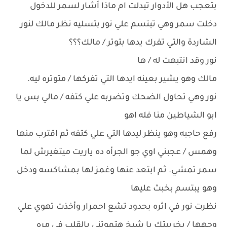
بتعجب هل الأدوار تبدلت ام ماذا أشار لسمر للدخول
دخلت سمر وهي تبتسم علي نور بتسليه نظر مالك لنور
الشاردة والتي تفرك يدها بتوتر / مالك؟؟؟
نور وقد انتبهت له / ها
مالك وهو يشير بعينه ايدها التي تفركها / متوتره ليه.
نور وهي تحاول الضحك وتضربه علي كتفه / مالي بس يا
ابو الشياطين منا فله اهو
رفع حاجبه وهو ينظر ليدها التي علي كتفه ثم اقترب منها
وهمس / عجبني اوي جو الجرأه ده ياريت ميتغيرش لما
سمر تمشي. ثم ابتعد عنها وغمز لها بمشاكسه ودخل
وهو يبتسم بخبث عليها
نظرت نور في اثره بحدود تشع احمرار وأخذت تهوي علي
وجهها / يخربيتك يا شيخ هتموتني بالقلب في مره