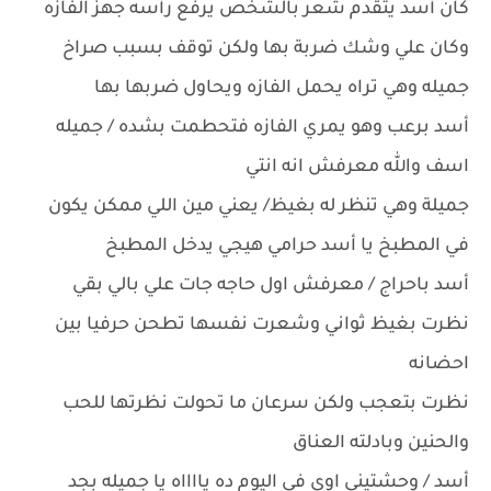
كان أسد يتقدم شعر بالشخص يرفع رأسه جهز الفازه
وكان علي وشك ضربة بها ولكن توقف بسبب صراخ
جميله وهي تراه يحمل الفازه ويحاول ضربها بها
أسد برعب وهو يمري الفازه فتحطمت بشده / جميله
اسف والله معرفش انه انتي
جميلة وهي تنظر له بغيظ/ يعني مين اللي ممكن يكون
في المطبخ يا أسد حرامي هيجي يدخل المطبخ
أسد باحراج / معرفش اول حاجه جات علي بالي بقي
نظرت بغيظ ثواني وشعرت نفسها تطحن حرفيا بين
احضانه
نظرت بتعجب ولكن سرعان ما تحولت نظرتها للحب
والحنين وبادلته العناق
أسد / وحشتيني اوي في اليوم ده يااااه يا جميله بجد