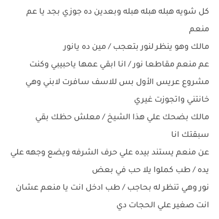
كل شويه هبله هبله هبله وبعدين ده جوزي بجد يا عم
منعم
مالك وهو ينظر لنور بتعجب / مين ده يانور
عم منعم مقاطعا نور / انا ابقي عمها ياحبيبي وكنت
مشروع عريس الأول بس للاسف سافرت لابني وهي
خانتني واتجوزت غيري
مالك بضحك علي هذا الشيخ / معلش حظك بقي
سبقتك انا
عن منعم يستند بيده علي حرف الشرفه ويضع وجهه علي
يده / طب كملوا يلا حب في بعض
نور وهي تنظر له بحاجب / طب ادخل انت يا منعم عشان
انت صغير علي الحجات دي