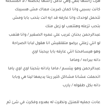
هزت رأسها بنفي وهي تدفن رأسها بحضنه / لا المشكلة
كانت بسببي وانا كمان ضربت معاك مش هسيبك
تتحمل لوحدك وانا عارفه قد ايه انت بتحب بابا ومش
بتحب تزعله وهتتعب لو زعل منك
عبدالرحمن بحنان غريب علي عمره الصغير / وانا هتعب
لو انتي زعلتي برضو متقلقيش انا هقول لبابا الصراحة
وهو هيسامحنا انتي عارفه بابا بيحبنا اوي
دانه ببراءه / وماما
عبدالرحمن وهو يبتسم / ماما يادانه بتحبنا اوي اوي ياما
اتحملت عشانا مشاكل كتير ربنا يديمها لينا هي وبابا
دانه بكل طفوله / يارب
عادت جمليه للمنزل ونظرت له بهدوء وفكرت في شئ ثم