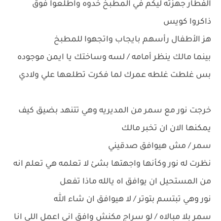
الفطار جهزته ليكم في المطبخ خدوه واطلعوا فوق
ذاكروا كويس
هز الأطفال رأسهم بايجاب واتجهوا للمطبخ
بينما مالك ينظر أمامه / لسه وساختك يا ايمن موجوده
بس غلطت غلطه عمرك لما فكرت تطلعها علي ولادي
خرجت نور مع سمر من المديريه وهي تتنهد بضيق كيف
يمكنها الان ان تخبر مالك
سمر / مش هيوافق صدقيني
نظرت له نور وكأنها واجهتها بشئ لا تعلمه هي تعلم انه
من المستحيل ان يوافق اه يالله ماذا تفعل
نور وهي تبتسم بتوتر / لا هيوافق ان شاء الله
سمر بلا مبالاه / لو سراج مكنش وافق اني اعمل اللي انا