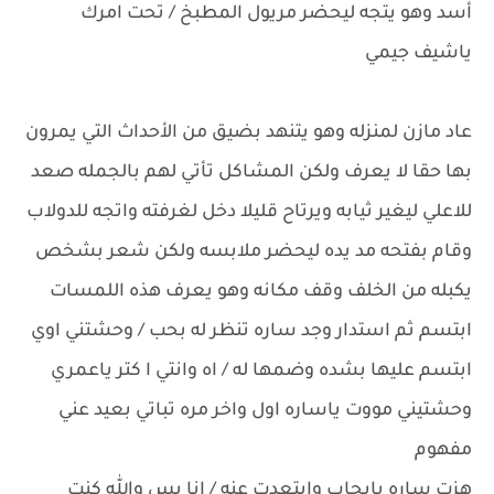
أسد وهو يتجه ليحضر مريول المطبخ / تحت امرك
ياشيف جيمي
عاد مازن لمنزله وهو يتنهد بضيق من الأحداث التي يمرون
بها حقا لا يعرف ولكن المشاكل تأتي لهم بالجمله صعد
للاعلي ليغير ثيابه ويرتاح قليلا دخل لغرفته واتجه للدولاب
وقام بفتحه مد يده ليحضر ملابسه ولكن شعر بشخص
يكبله من الخلف وقف مكانه وهو يعرف هذه اللمسات
ابتسم ثم استدار وجد ساره تنظر له بحب / وحشتني اوي
ابتسم عليها بشده وضمها له / اه وانتي ا كتر ياعمري
وحشتيني مووت ياساره اول واخر مره تباتي بعيد عني
مفهوم
هزت ساره بايجاب وابتعدت عنه / انا بس والله كنت