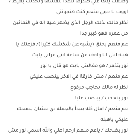
وضعت يدها علي صدرها لتهدأ تنفسها وتحدثت بغيظ /
اووف يا عمي منعم كنت هتموتني
نظر مالك لذلك الرجل الذي يظهر عليه انه في الثمانين
من عمره فهو كبير جدا
عم منعم بحنق (يشبه عن شكشك كثيرا)/ فزعتك يا
هبله انتي انا واقف من ساعه انتي مراتي يابت
نور بتذمر / هو مقالش يابت هو قال يا نور
عم منعم / مش فارقة في الاخر بينصب عليكي
نظر له مالك بحاجب مرفوع
نور بتعجب / بينصب عليا
عم منعم / امال كله بيبدأ بالجمله دي عشان يضحك
عليكي ياهبله
نور بضحك / ياعم منعم ارحم اهلي والله اسمي نور مش