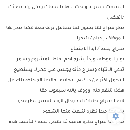
ابتسمت سمر له ومدت يدها بالملفات وبكل رقه تحدثت
/اتفضل
نظر سراج لها بجنون لما تتعامل برقه معه هكذا نظر لها
الموظف بهيام / شكرا
سراج بحده / ابدأ الاجتماع
توتر الموظف وبدأ يشرح اهم نقاط المشروع وسمر
تدعي الانتباه وسراج كأنه يجلس علي جمر لا يستطيع
التحمل اكثر من ذلك هي بجانبه بحالتها المهلكه تلك هل
هكذا تنتقم منه اوووف يالله سيموت حقا
لاحظ سراج نظرات احد رجال الوفد لسمر بنظره هو
يعرفها جيدا نظره تنبعث منها الشهوه
نظر لها سراج نظره مرعبه ثم نهض بحده / للأسف هذه