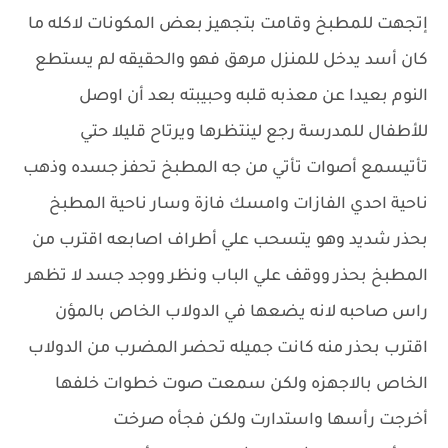
إتجهت للمطبخ وقامت بتجهيز بعض المكونات لاكله ما
كان أسد يدخل للمنزل مرهق فهو والحقيقه لم يستطع
النوم بعيدا عن معذبه قلبه وحبيبته بعد أن اوصل
للأطفال للمدرسة رجع لينتظرها ويرتاح قليلا حتي
تأتيسمع أصوات تأتي من جه المطبخ تحفز جسده وذهب
ناحية احدي الفازات وامسك فازة وسار ناحية المطبخ
بحذر شديد وهو يتسحب علي أطراف اصابعه اقترب من
المطبخ بحذر ووقف علي الباب ونظر ووجد جسد لا تظهر
راس صاحبه لانه يضعها في الدولاب الخاص بالمؤن
اقترب بحذر منه كانت جميله تحضر المضرب من الدولاب
الخاص بالاجهزه ولكن سمعت صوت خطوات خلفها
أخرجت رأسها واستدارت ولكن فجأه صرخت