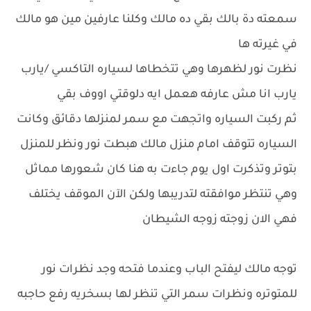
سمعته دة بالك بقي ده مالك وكلنا عارفين مين هو مالك
في غيرته ها
نظرت نور لظهرها وهي تتخطاها لسياره التاكسي /يارب
يارب انا مش عارفه هعمل ايه دلوقتي اووف بقي
ثم ركبت السياره واتجهت مع سمر لمنزلها دقائق وكانت
السياره تتوقف امام منزل مالك هبطت نور ونظر للمنزل
بتوتر وتذكرت اول يوم جاءت به هنا كان شعورها مماثل
وهي تنتظر موافقته لتدريبها ولكن الآن الموقف يختلف
فهي الان زوجته زوجه الشيطان
توجه مالك ليفتح الباب وعندما فتحه وجد نظرات نور
للمتوتره ونظرات سمر التي تنظر لها بسخريه رفع حاجبه