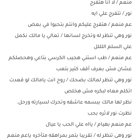
منعم / لا انا هتفرج
نور / تتفرج علي ايه
عم منعم / هتفرج عليكم وانتم بتحبوا في بعض
نور وهي تنظر له وتخرج لسانها / تعالي يا مالك نكمل
علي السلم اللللل
عم منعم / طب استني هجيب الكرسي بتاعي وهحصلكم
عشان مش بعرف أقف كتير بتعب
نور وهي تنظر لمالك بضحك / روح انت يامالك لو قعدت
اتكلم معاه لبكره مش هخلص
نظر لها مالك ببسمه عاشقه وتحرك لسيارته ورحل.
نظرت نور لاثره بحب
عم منعم بهيام / يااه علي الحب يا عيال
نور وهي تنظر له / تقريبا بتمر بمراهقه متأخره ياعم منعم