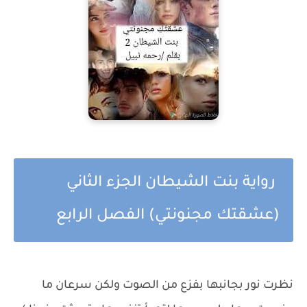
رواية بنت الشيطان الجزء الثاني
(عشقتك مجنونتي) الفصل الرابع
نظرت نور بجانبها بفزع من الصوت ولكن سرعان ما