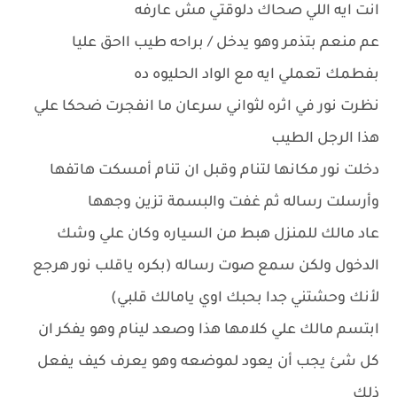
انت ايه اللي صحاك دلوقتي مش عارفه
عم منعم بتذمر وهو يدخل / براحه طيب ااحق عليا
بفطمك تعملي ايه مع الواد الحليوه ده
نظرت نور في اثره لثواني سرعان ما انفجرت ضحكا علي
هذا الرجل الطيب
دخلت نور مكانها لتنام وقبل ان تنام أمسكت هاتفها
وأرسلت رساله ثم غفت والبسمة تزين وجهها
عاد مالك للمنزل هبط من السياره وكان علي وشك
الدخول ولكن سمع صوت رساله (بكره ياقلب نور هرجع
لأنك وحشتني جدا بحبك اوي يامالك قلبي)
ابتسم مالك علي كلامها هذا وصعد لينام وهو يفكر ان
كل شئ يجب أن يعود لموضعه وهو يعرف كيف يفعل
ذلك