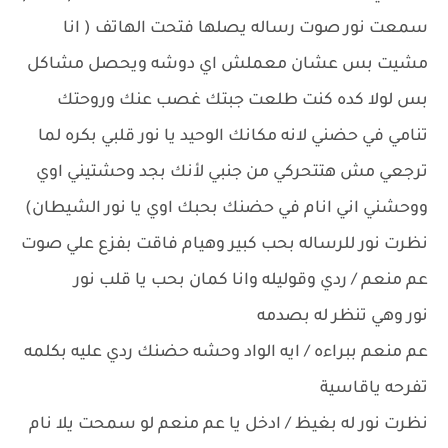
سمعت نور صوت رساله يصلها فتحت الهاتف ( انا
مشيت بس عشان معملش اي دوشه ويحصل مشاكل
بس لولا كده كنت طلعت جبتك غصب عنك وروحتك
تنامي في حضني لانه مكانك الوحيد يا نور قلبي بكره لما
ترجعي مش هتتحركي من جنبي لأنك بجد وحشتيني اوي
ووحشني اني انام في حضنك بحبك اوي يا نور الشيطان)
نظرت نور للرساله بحب كبير وهيام فاقت بفزع علي صوت
عم منعم / ردي وقوليله وانا كمان بحب يا قلب نور
نور وهي تنظر له بصدمه
عم منعم ببراءه / ايه الواد وحشه حضنك ردي عليه بكلمه
تفرحه ياقاسية
نظرت نور له بغيظ / ادخل يا عم منعم لو سمحت يلا نام