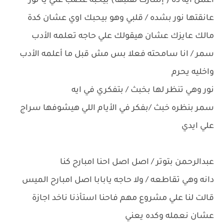
اعمل ايه ده ( إشارت لقلبها) بيحبه غصب عني يا نور
عانقتها نور بشده / قلبي وهو بيحبك اوي عشان كدة
مالك عايزك عشان هيقولك علي حاجه تعلمه الأدب
سمر / انا سامحته فعلا بس مش قبل ما أعلمه الأدب
واخليه يحرم
نور وهي تنظر لها بخبث / بتفكري في ايه
سمر بنظره خبث /بفكر في الأيام اللي هيشوفها سراج
علي ايدي
عبدالرحمن بتوتر / اصل اصل احنا امبارح كنا
دانه وهي تقاطعه / ولا حاجه يابابا اصل امبارح الميس
قالت لنا علي مشروع مهم فاحنا استأذنا ناخد اجازة
عشان نعمله وكده يعني