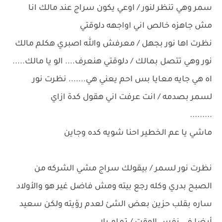
سمر وهي تنظر لنور / اوعي يكون سراج عند مالك انا
مش جاهزه خالص اني اواجهه دلوقتي
نظرت اها نور بجهل / معرفش والله اصبري هكلم مالك
نور وهي تتصل بمالك / دلوقتي هنعرف.... الو يا مالك.....
اه هي جايه معايا بس احم يعني هي....... نظرت نور
لسمر بصدمه / انت عرفت اني هقول كدة ازاي
.........
ماشي يا عم الخطير احنا شويه كده وجاين
نظرت نور لسمر / بيقولك سراج مشي الشركه من
الصبح بدري وكله رجع بيته ومش فاضل غير هو والأولاد
ساره بقلب حزين بعض الشئ لعدم رؤيته ولكن سعيد