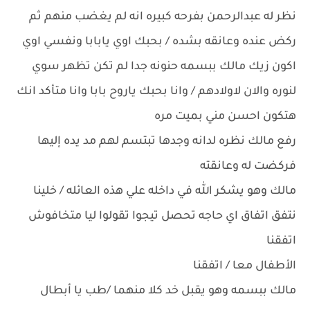
نظر له عبدالرحمن بفرحه كبيره انه لم يغضب منهم ثم
ركض عنده وعانقه بشده / بحبك اوي يابابا ونفسي اوي
اكون زيك مالك ببسمه حنونه جدا لم تكن تظهر سوي
لنوره والان لاولادهم / وانا بحبك ياروح بابا وانا متأكد انك
هتكون احسن مني بميت مره
رفع مالك نظره لدانه وجدها تبتسم لهم مد يده إليها
فركضت له وعانقته
مالك وهو يشكر الله في داخله علي هذه العائله / خلينا
نتفق اتفاق اي حاجه تحصل تيجوا تقولوا ليا متخافوش
اتفقنا
الأطفال معا / اتفقنا
مالك ببسمه وهو يقبل خد كلا منهما /طب يا أبطال