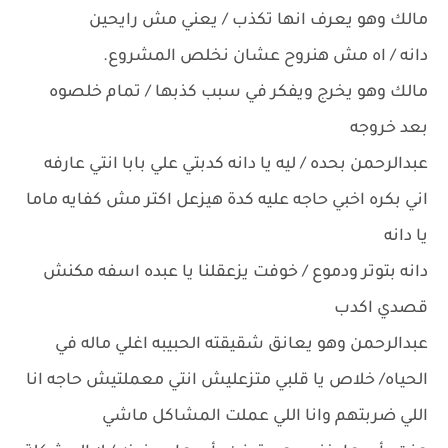
مالك وهو يعرف انها تكذب / يعني مش رايحين
دانه / اه مش هنروح عشان نخلص المشروع.
مالك وهو يخرج ويفكر في سبب كذبها / تمام خلصوه
بعد خروجه
عبدالرحمن بحده / ليه يا دانه كدبتي علي بابا انتي عارفه
اني بكره اخبي حاجه عليه كدة هيزعل اكتر مش كفايه ماما
يا دانه
دانه بتوتر ودموع / خوفت يزعقلنا يا عبده اسفه مكنش
قصدي اكدب
عبدالرحمن وهو يعانق شقيقته الحبيبه اغلي ماله في
الحياه/ خلاص يا قلبي متزعليش انتي معملتيش حاجه انا
اللي ضربتهم وانا اللي عملت المشاكل ماشي