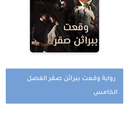
رواية وقعت ببراثن صقر الفصل
الخامس