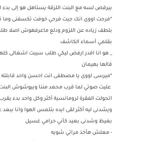
بيرقص لسه مع البنت اللزقة يستاهل هو إلى بدء ا
*فرحت اووى انك جيت فرحي خوفت تكسفنى وما 
بلطف زياده عن اللزوم ودلع ماعرفهوش اصلا طلع
بقلمي أسماء الكاشف
_ هو انا اقدر ارفض ليكي طلب سيبت اشغالى كله
قالها بهيمان
*ميرسى اووى يا مصطفى انت احسن واحد قابلته
عليت صوتي لما قرب محمد مننا وبيوشوش البنت 
اتحولت الفقرة لرومانسية أكثر وكل واحد بدء ي
ويشدنى ليه أكثر لقى ايده بتلمس الهوا وانا ببعد
بغيظ وشدنى بعيد كأني حرامي غسيل
- معلش هأخذ مراتي شويه