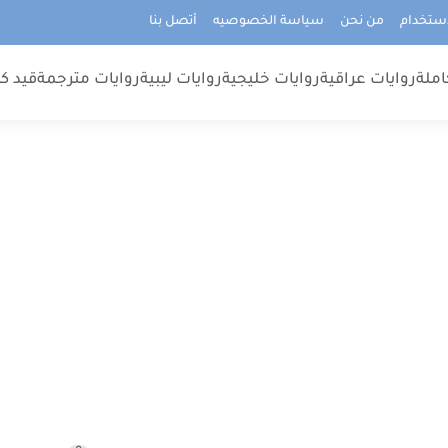
استخدام
من نحن
سياسة الخصوصيه
أتصل بنا
املة
روايات عراقية
روايات خليجية
روايات ليبية
روايات مترجمة
قيد كت