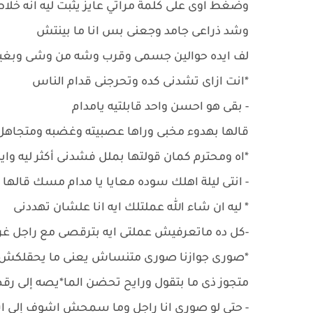
وضغط اوى على كلمة مراتي عايز يثبت ليه انه 
وشد ذراعى جامد وجعنى بس انا ما بينتش
لف ايده حوالين جسمى وقرب وشه من وشى وبغ
*انت ازاى تشدنى كده وتحرجنى قدام الناس
- بقى هو احسن واحد قابلتيه يامدام
قالها بهدوء مخبى وراها عصبيته وغضبه ومتجاهل
*اه ومحترم كمان قولتها بملل فشدنى أكثر ليه و
- انتى ليلة اهلك سوده معايا يا مدام مسك قال
* ليه ان شاء الله عملتلك ايه انا علشان تهددنى
-كل ده ماتعرفيش عملتى ايه بترقصى مع راجل غري
*صورى جوازنا صورى متنساش يعنى ما يحقلكش تتح
متجوز ذى ما بتقول ورايح تحضن الما*يصه إلى 
- حتى لو صورى انا راجل وما سمحش اشوف إلى 