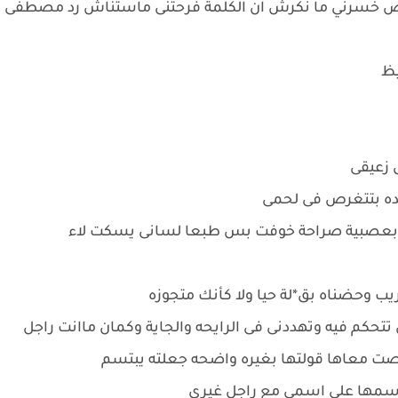
خلاص خسرني ما نكرش ان الكلمة فرحتنى ماستناش رد مصطفى
يظ
 زعيقى
ايده بتتغرص فى لحمى
ها بعصبية صراحة خوفت بس طبعا لسانى يسكت لاء
ب وحضناه بق*لة حيا ولا كأنك متجوزه
كم فيه وتهددنى فى الرايحه والجاية وكمان ماانت راجل
رقصت معاها قولتها بغيره واضحه جعلته يبتسم
اسمها على اسمى مع راجل غيرى