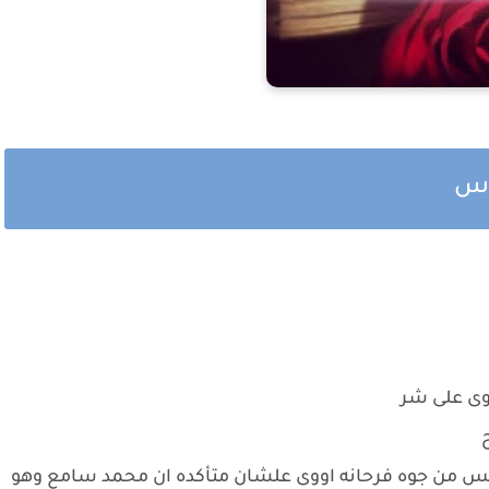
دس
وى على شر
ح
 من جوه فرحانه اووى علشان متأكده ان محمد سامع وهو