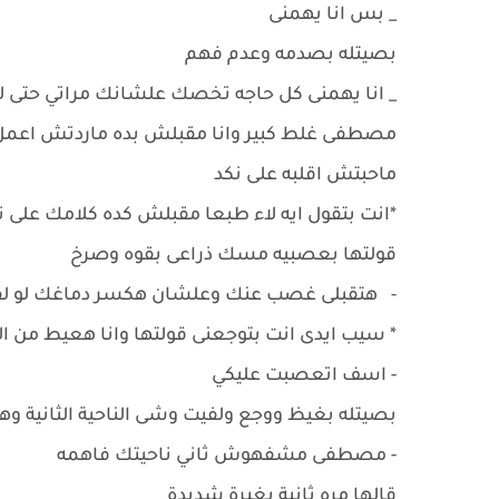
_ بس انا يهمنى
بصيتله بصدمه وعدم فهم
_ انا يهمنى كل حاجه تخصك علشانك مراتي حتى
مصطفى غلط كبير وانا مقبلش بده ماردتش اعمل
ماحبتش اقلبه على نكد
*انت بتقول ايه لاء طبعا مقبلش كده كلامك على 
قولتها بعصبيه مسك ذراعى بقوه وصرخ
- هتقبلى غصب عنك وعلشان هكسر دماغك لو لقي
* سيب ايدى انت بتوجعنى قولتها وانا هعيط من ال
- اسف اتعصبت عليكي
بصيتله بغيظ ووجع ولفيت وشى الناحية الثانية وه
- مصطفى مشفهوش ثاني ناحيتك فاهمه
قالها مره ثانية بغيرة شديدة