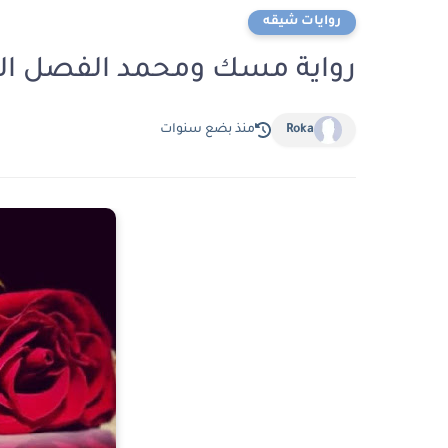
روايات شيقه
رواية مسك ومحمد الفصل السادس 6 بقلم اس
Roka
منذ بضع سنوات