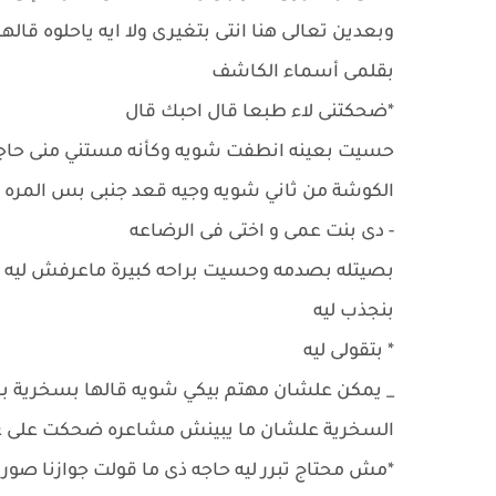
وبعدين تعالى هنا انتى بتغيرى ولا ايه ياحلوه قال
بقلمى أسماء الكاشف
*ضحكتنى لاء طبعا قال احبك قال
حسيت بعينه انطفت شويه وكأنه مستني منى حاجه
الكوشة من ثاني شويه وجيه قعد جنبى بس المره 
- دى بنت عمى و اختى فى الرضاعه
بصيتله بصدمه وحسيت براحه كبيرة ماعرفش ليه ف
بنجذب ليه
* بتقولى ليه
_ يمكن علشان مهتم بيكي شويه قالها بسخرية ب
السخرية علشان ما يبينش مشاعره ضحكت على غ
*مش محتاج تبرر ليه حاجه ذى ما قولت جوازنا صور