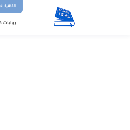
اتفاقية ال
روايات ك