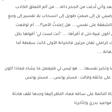
وأني لُدغت من الجحر ذاته.... من ألم التعلق الكاذب
ة ترضيني بل إلى صمتٍ طويل إلى انسحاب بلا تفسير إلى وجع
لشفقة على نفسي.... هل إعتدتُ الأمر؟!.... أم توقعت
كون غبية حتى لا أقرأها..... "أنت لست لي" أقولها بكل
رك كرامتي تهان مرتين فالخيانة الأولى كانت سقطة أما
هانة.....
 وتخبر نفسها..... هو ليس لي فليفعل ما يشاء فماذا أكون
بت على عاتقه وقالت : مستر يونس.... مستر يونس
اة النائمة على ساقه فعاد النظر إليها وجدها تقف هادئة
اعيد بدري وإتأخرنا