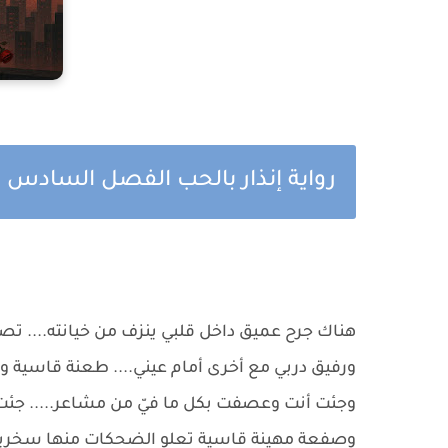
رواية إنذار بالحب الفصل السادس 
هناك جرح عميق داخل قلبي ينزف من خيانته.... تصو
ورفيق دربي مع أخرى أمام عيني.... طعنة قاسية و
وجئت أنت وعصفت بكل ما فيّ من مشاعر..... جئت ل
وصفعة مهينة قاسية تعلو الضحكات منها سخرية 