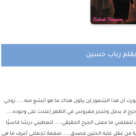
بقلم رباب حسين
رت أن هذا الشعور لن يكون هناك ما هو أبشع منه..... زوجي
جرح لا يدمل وخنجر مغروس في الظهر إعتدت على وجوده....
تعلمني ما معنى الجرح الحقيقي..... لتعطيني درسًا قاسيًا
من عقل غلبه الحنين فصدق..... صفعة تجعلني أعرف ما هي