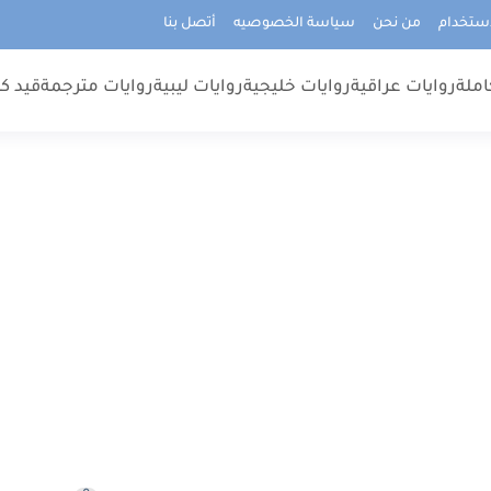
استخدام
من نحن
سياسة الخصوصيه
أتصل بنا
املة
روايات عراقية
روايات خليجية
روايات ليبية
روايات مترجمة
قيد كت