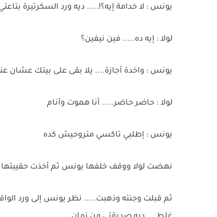
يونس : لا خدامة إيه؟!..... ديه ورد السكرتيرة بتاعتي
لولا : إيه ده..... فين نيفين؟
يونس : واخدة أجازة.... يلا بقى على بيتك عشان 
لولا : حاضر حاضر..... أنا هموت وأنام
يونس : إطلبي تاكسي متروحيش كده
نهضت لولا ووقف خلفها يونس ثم أخذت حقيبتها وال
ثم قبلت وجنته وذهبت..... نظر يونس إلى ورد الو
غلط.... ديه صديقتي من زمان