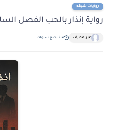
روايات شيقه
رواية إنذار بالحب الفصل السادس 6 بقلم رب
غير معرف
منذ بضع سنوات