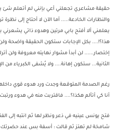
حقيقة مشاعري تجعلني أعي بإنني لم أتعلم شئ بعد 
والنظارات الخادعة..... أما الآن لا أحتاج إلى نظر
يعلمني ألا أفتح بابي مرتين وهدوء ذاتي يشعرني با
هذا؟!.... بكل الإجابات ستكون الحقيقة واضحة ولن أ
إختصار...... لن أبدأ مشوار نهايته معروفة ولن أت
الثانية... ستكون إهانة.... ولا يُشفى الكبرياء من الإ
رغم الصدمة المتوقعة وجدت ورد هدوء قوي داخلها
أنا كي أتألم هكذا؟.... فاقتربت منه في هدوء ورت
فتح يونس عينيه في ذعر ونظر لها ثم انتبه إلى الفت
شامخة لم تهتز ثم قالت : أسفة بس عند حضرتك مو