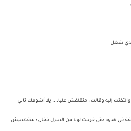
عندي شغل
تفتت إليه وقالت : متقلقش عليا.... يلا أشوفك تاني
اقفة في هدوء حتى خرجت لولا من المنزل فقال : متفهميش