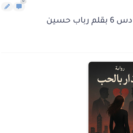
0
اب حسين