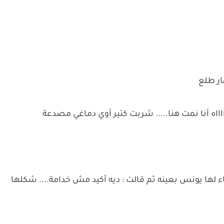
ار طلع
ااه أنا نمت هنا..... شربت كتير أوي دماغي مصدعة
لها يونس بعينه ثم قالت : ديه أكيد مش خدامة.... شكلها