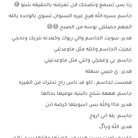
رنا بس تسمع وتضحك لان تعرفنه بالحقيقه شنو 😅
جاسم بسره:الله هيج غيره النسوان تسوي بالوحده يالله
المهم حصلتلي بوسه من الصبح 😅😅
هدير: سويت الجاسم والي ريوك وكعدنه نتريك ونحجي
غمزت الجاسم وكتله مثل ماوعدتني
جاسم: يي وغمزلي وانتي مثل ماوعدتيني
هدير : ي حبيبي سهله
همست لجاسم : اكو فد ناس راح تحترك من الغيره
جاسم: هههه شلج بالبنيه عوفيها بحالها
هدير: مااا والله بس اسويلها كرصه اذن
جاسم: يله اني اروح
هدير: الله وياگ