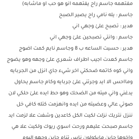
مفتهمه جاسم راح يفتهمه انو هو حب او ماشابه)
جاسم : يله نامي راح يصير الصبح
هدير : تصبح علئ وجهي اني
جاسم : وانتي تصبحين علئ وجهي اني
هدير : حسيت الساعه ب 8 وجاسم نايم كمت اضوج
جاسم كعدت اجيب اطراف شعري علئ وجهه وهو يضوج
واني كوه كاتمه ضحكتي اخر شيء جاي انزل من الجربايه
ومااحس الا ايد وجرتني علئ جربايه وكام جاسم يحاول
يدغني واني ميته من الضحك وهو حط ايده علئ حلكي لان
صوتي عالي وعضيته من ايده وانهزمت كتله كافي خل
ننزل نتريك نزلت لكيت الكل كاعدين وشفت علا لزمت ايد
جاسم صبحت عليهم ورحت اسوي ريوك ولكيت علا هي
واخوها جاين مايكولون ناس تنام جاين وجهه البوم