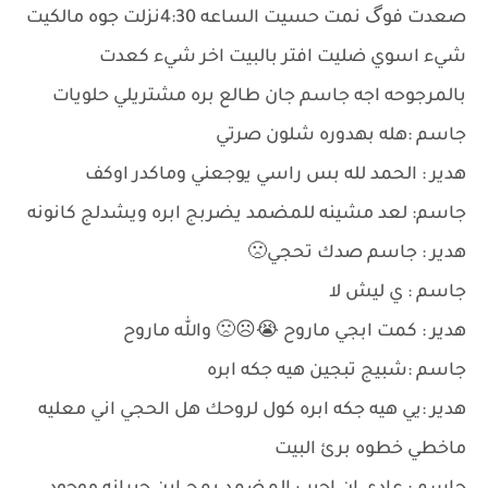
صعدت فوگ نمت حسيت الساعه 4:30نزلت جوه مالكيت
شيء اسوي ضليت افتر بالبيت اخر شيء كعدت
بالمرجوحه اجه جاسم جان طالع بره مشتريلي حلويات
جاسم :هله بهدوره شلون صرتي
هدير : الحمد لله بس راسي يوجعني وماكدر اوكف
جاسم: لعد مشينه للمضمد يضربج ابره ويشدلج كانونه
هدير : جاسم صدك تحجي🙁
جاسم : ي ليش لا
هدير : كمت ابجي ماروح 😭☹🙁 والله ماروح
جاسم :شبيج تبجين هيه جكه ابره
هدير :يي هيه جكه ابره كول لروحك هل الحجي اني معليه
ماخطي خطوه برئ البيت