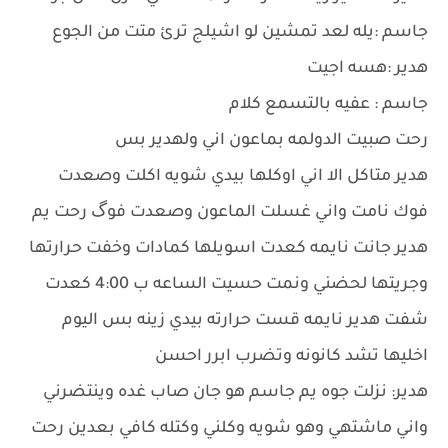
جاسم :يله لعد تمشين لو اشيلج ترئ متت من الجوع
هدير :هسه اجيت
جاسم : عفيه بالتسمع كلام
رحت صبيت الدولمه بماعون اني ولهدير بس
هدير متاكل الا اني اوكلها بيدي شويه اكلت وصعدت
فوك نامت واني غسلت الماعون وصعدت فوگ رحت يم
هدير جانت نايمه كعدت اسويلها كمادات وخفت حرارتها
وجريتها لحضني ونمت حسيت الساعه ب 4:00 كعدت
شفت هدير نايمه قست حرارته بيدي زينه بس اليوم
اخليها تشد كانونه وتضرب ابرر احسن
هدير: نزلت جوه يم جاسم هو جان صاب غده وينتضرني
واني ماشتهي وهو شويه وكلني وكتله كافي بعدين رحت