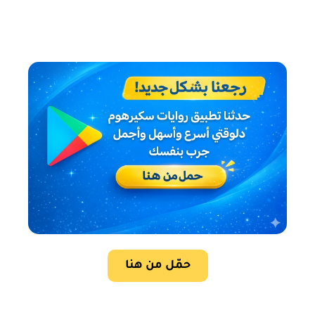
حمّل من هنا