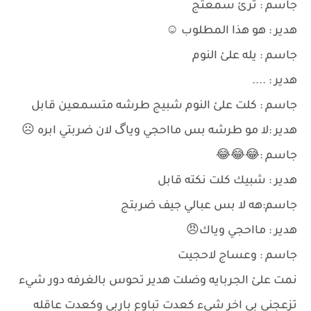
جاسم : ترئ سمعتج
هدير : هو هذا المطلوب ☺
جاسم : يله علئ النوم
هدير : ....
جاسم : كلت علئ النوم شبيج طرشه متسمعين قابل
هدير :لا مو طرشه بس مااحجي وياگ لان ضربتي ابره ☹
جاسم :😂😂😂
هدير : شبيك كلت نكته قابل
جاسم:هه لا بس عبالي جيف ضربتج
هدير : مااحجي وياك😠
جاسم : وعساج لاحجيت
نمت علئ الجربايه وضلت هدير تحوس بالغرفه دور شيء
تزعجني بي اخر شيء كعدت تباوع باربي وكعدت عاقله