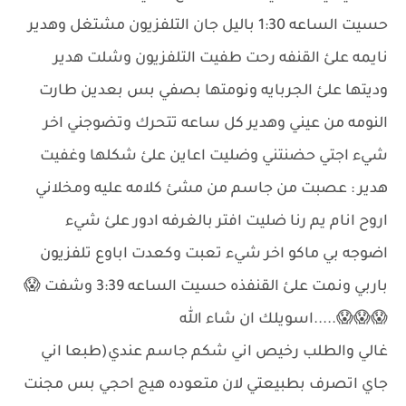
حسيت الساعه 1:30 باليل جان التلفزيون مشتغل وهدير
نايمه علئ القنفه رحت طفيت التلفزيون وشلت هدير
وديتها علئ الجربايه ونومتها بصفي بس بعدين طارت
النومه من عيني وهدير كل ساعه تتحرك وتضوجني اخر
شيء اجتي حضنتني وضليت اعاين علئ شكلها وغفيت
هدير : عصبت من جاسم من مشئ كلامه عليه ومخلاني
اروح انام يم رنا ضليت افتر بالغرفه ادور علئ شيء
اضوجه بي ماكو اخر شيء تعبت وكعدت اباوع تلفزيون
باربي ونمت علئ القنفذه حسيت الساعه 3:39 وشفت 😱
😱😱😱.....اسويلك ان شاء الله
غالي والطلب رخيص اني شكم جاسم عندي(طبعا اني
جاي اتصرف بطبيعتي لان متعوده هيج احجي بس مجنت