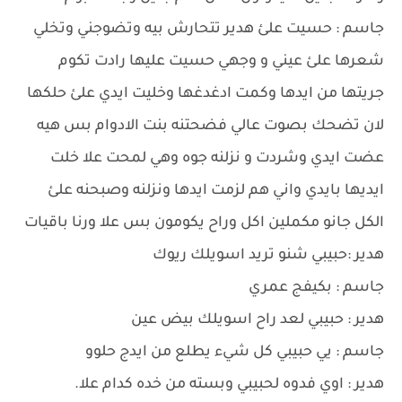
جاسم : حسيت علئ هدير تتحارش بيه وتضوجني وتخلي
شعرها علئ عيني و وجهي حسيت عليها رادت تكوم
جريتها من ايدها وكمت ادغدغها وخليت ايدي علئ حلكها
لان تضحك بصوت عالي فضحتنه بنت الادوام بس هيه
عضت ايدي وشردت و نزلنه جوه وهي لمحت علا خلت
ايديها بايدي واني هم لزمت ايدها ونزلنه وصبحنه علئ
الكل جانو مكملين اكل وراح يكومون بس علا ورنا باقيات
هدير :حبيبي شنو تريد اسويلك ريوك
جاسم : بكيفج عمري
هدير : حبيبي لعد راح اسويلك بيض عين
جاسم : يي حبيبي كل شيء يطلع من ايدج حلوو
هدير : اوي فدوه لحبيبي وبسته من خده كدام علا.