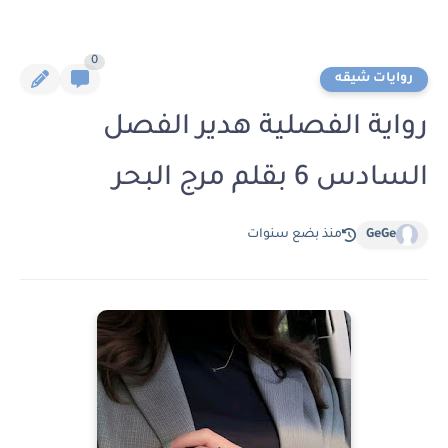
0
روايات شيقه
رواية الفصلية هدير الفصل
السادس 6 بقلم مرج البحر
GeGe
منذ بضع سنوات