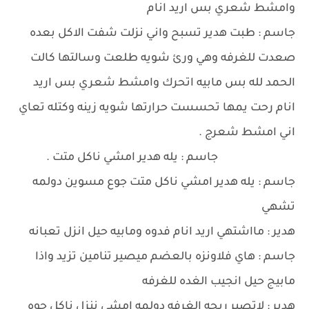
وامشط شعري بس اريد انام
جاسم : طبت هدير تسبح واني نزلت شفت الاكل بعده
صعدت للغرفه وهي ورئ شويه طلعت وسالتها كالت
الحمد لله بس مابيه اتحرك وامشط شعري بس اريد
انام رحت يمها تحسست حرارتها شويه زينه وكتله تعاي
اني امشط شعرج .
جاسم : يله هدير امشي ناكل متت .
جاسم : يله هدير امشي ناكل متت جوع مسوين دولمه
تشهي
هدير : مااشتهي اريد انام فدوه ومابيه حيل انزل تعبانه
جاسم : هاي فلاونزه بالعضم ميصير تنامين تزيد واذا
مابيج حيل انجيب الغده للغرفه
هدير : لاتصير ريحه الغرفه دولمه امشي ننزل ناكل جوه