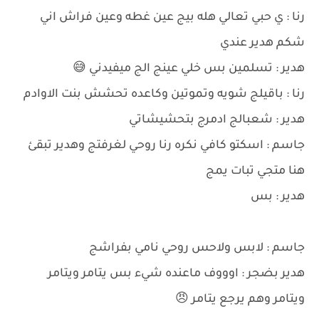
رنا : ي حبي تعالي هله بيج عين غطه وعين فراش اني
شكم هدير عندي
هدير : تسلمين بس خلي عينج الج ميفيدني 😅
رنا : باقيلج شويه وتموتين وكاعده تحشش بنت الاوادم
هدير : شعبالج ادمرج بتحشيشاتي
جاسم : اسكتو كافي نكره رنا روحي لغرفتج وهدير تبقئ
هنا متجي تبات يمج
هدير : بس
جاسم : لابس ولاحس روحي نامي بفراشج
هدير بضجر : اوووف ماعنده شيء بس يتامر ويتامر
ويتامر وهم يرجع يتامر 😠