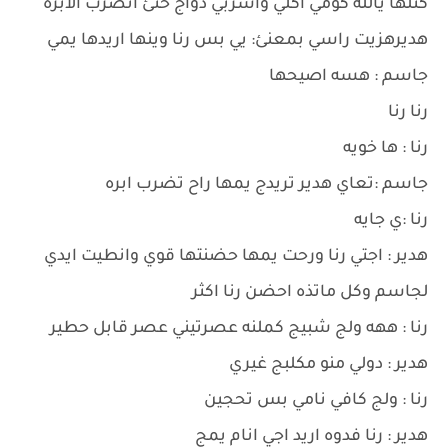
كتلها يالله كومي اكلي واشربي دواج حتئ انضرب الابره
هديرهزيت راسي بمعنئ: يي بس رنا وينها اريدها يمي
جاسم : هسه اصيحها
رنا رنا
رنا : ها خويه
جاسم :تعاي هدير تريدج يمها راح تضرب ابره
رنا :ي جايه
هدير : اجتي رنا ورحت يمها حضنتها قوي وانطيت ايدي
لجاسم وكل ماتذه احضن رنا اكثر
رنا : ههه ولج شبيج كملنه عصرتيني عصر قابل حطير
هدير : دولي منو مكلبج غيري
رنا : ولج كافي نامي بس تحجين
هدير : رنا فدوه اريد اجي انام يمج