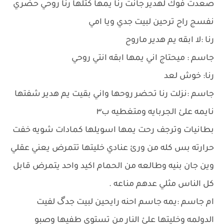
صعدت فوك لهدير جانت رنا يمها كتلها رنا روحي حضري
نفسج راح ترحين لبيت جدي ويا امي
رنا :لا ابقه يم هدير ماروح
جاسم : ميحتاج اني يمها ابقه انتي روحي
رنا: خوش لعد
جاسم :نزلت رنا تحضر روحها واني بقيت يم هدير شفتها
نايمه علئ الجربايه ومتغطيه ب٣
بطانيات وترجف رحت يمها اسويلها كمادات شويه خفت
حرارته بس كله من ورئ عنادي خليتها تتمرض يعني عقلي
وين جان بنيه وطالعه من الحمام اكيد واحد يتمرض قابل
كل الناس مثلي عدهم مناعه .
ام جاسم :يمه جاسم احنه رايحين لبيت جدگ لفيت
الدولمه وخليتها علئ النار من تستوي طفيها وصبو