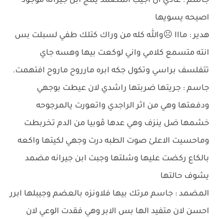
جاسم : عادي ان اجيب المضمد يمج ابن جيرانه موجود
اصيحه يسويها
هدير : مااا ☹والله كله من وراك كتلك طفي لسبلت بس
انته متسمع كلامي واني لوكعت بيها وهسه جاي
تتفلسف براسي وتكول جكه ابره مارروح ماروح افتهمت.
جاسم : جريتها ضربتها راشدي لان عيطت بوجهي
ودفعتها وهي من اثر الراجدي واتعورت يالمرجوحه
خشمها ضل ينزف وهي عدها ڤوبيا من الدم تخربطت
وماحسيت الاعلئ صوت الطبه درت وجهي لكيتها واكعه
بالكاع ركضت عليها وشلتها وجبت ابن جيرانه مضمد
يشوف حالتها
المضمد : جاسم مرتك بيها فلاونزه بالعضم وجيبلها ابرر
احسن لان متفيد الها بس الابر وهي فقدت الوعي لان