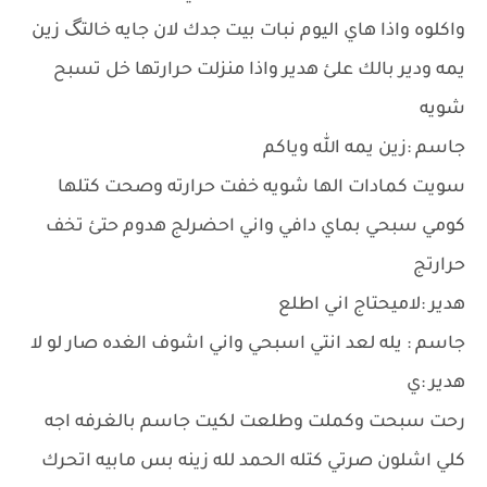
واكلوه واذا هاي اليوم نبات بيت جدك لان جايه خالتگ زين
يمه ودير بالك علئ هدير واذا منزلت حرارتها خل تسبح
شويه
جاسم :زين يمه الله وياكم
سويت كمادات الها شويه خفت حرارته وصحت كتلها
كومي سبحي بماي دافي واني احضرلج هدوم حتئ تخف
حرارتج
هدير :لاميحتاج اني اطلع
جاسم : يله لعد انتي اسبحي واني اشوف الغده صار لو لا
هدير :ي
رحت سبحت وكملت وطلعت لكيت جاسم بالغرفه اجه
كلي اشلون صرتي كتله الحمد لله زينه بس مابيه اتحرك