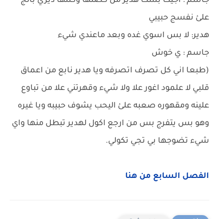
جاسم : اجيت بست هدير من كصتها وكتلها ديري بالج
علئ نفسج حبيبي
هدير: لا بس اسوي غده وبعد ماعندي شيء
جاسم : ي خوش
(طبعا اني كل تصرف اتصرفه ويا هدير نابع من اعماق
قلبي لا علمود اغور علا ولا شيء وقهرتني علا من تباوع
علينه ومقهوره صعبه علئ اليحب يشوف حبيبه ويا غيره
وهو بس يتفرج بس من ارجع اكول لهدير تبطل منها واي
شيء تضوجها بي تجي تكولي.
الفصل السابع من هنا