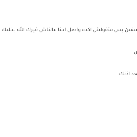
 اسفين بس متقولش اكده واصل احنا مالناش غيرك الله يخليك
ص
عد اذنك