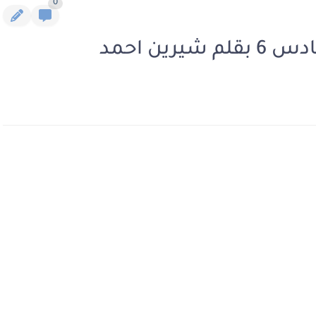
0
ين احمد