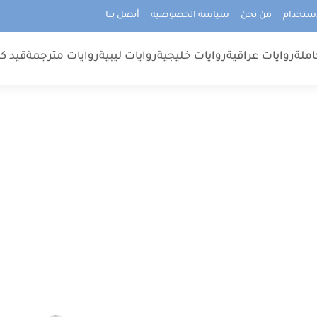
استخدام
من نحن
سياسة الخصوصيه
أتصل بنا
املة
روايات عراقية
روايات خليجية
روايات ليبية
روايات مترجمة
قيد كت