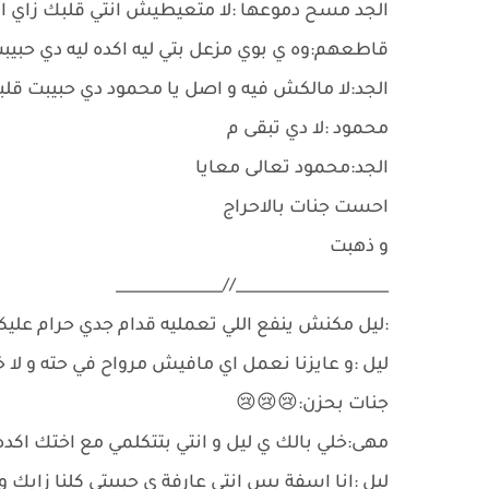
الجد مسح دموعها :لا متعيطيش انتي قلبك زاي
قاطعهم:وه ي بوي مزعل بتي ليه اكده ليه دي حبيب
الجد:لا مالكش فيه و اصل يا محمود دي حبيبت قل
محمود :لا دي تبقى م
الجد:محمود تعالى معايا
احست جنات بالاحراج
و ذهبت
____________________//______________
:ليل مكنش ينفع اللي تعمليه قدام جدي حرام علي
ليل :و عايزنا نعمل اي مافيش مرواح في حته و لا خ
جنات بحزن:😢😢😢
مهى:خلي بالك ي ليل و انتي بتتكلمي مع اختك اكد
ليل :انا اسفة بس انتي عارفة ي حبيبتي كلنا زايك