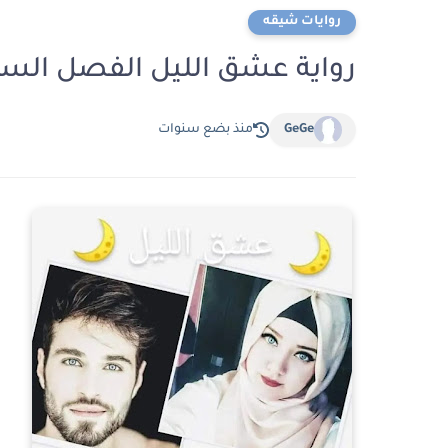
روايات شيقه
رواية عشق الليل الفصل السادس 6 بقلم شير
GeGe
منذ بضع سنوات