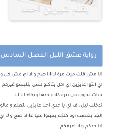
رواية عشق الليل الفصل السادس 
انا مش قلت ميت مرة لااااا صح و لا اي مش كل وا
اي انتوا عايزين اي اكل بتاكلو لبس بتلبسو غيركم 
جنات بخوف من نبرة كلام جدها وبكاء:انا انا
تدخلت ليل : ف اي يا جدي احنا عايزين نتعلم و مالو
الجد بغضب :وه كلكم بجيتوا عليا عاااد صح و لا اي
انا جدكم و لا اعرفكم