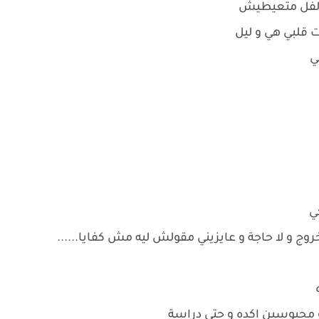
 الفل متعيطيش
ت قلبي هي و ليل
بي
كي
روج و لا حاجة و عايزيني مقولش ليه مش كفايا......
ه
 و محبوسين اكده و حتى دراسة