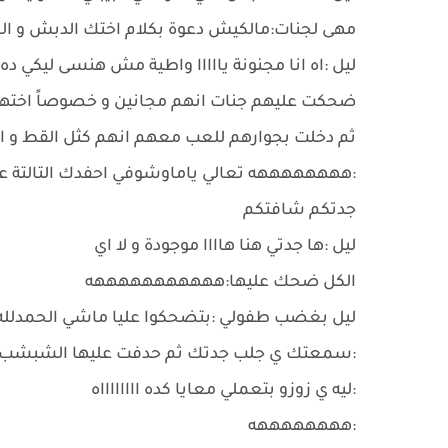
مهى لجنات:مالكيش دعوة بكلام اختك الدبش و ال
ليل :اه انا مجنونة يااااا واطية مش هنسى ليكي ده
ضحكت عليهم جنات انهم مجانين و خصوصاً اخته
ثم دخلت بجوارهم للعب معهم انهم كثل القط و الف
:ههههههههه تعالي ياماوشوفي احفدك التالتة عا
جدتكم شافتكم
ليل :ها جدتي هنا هاااا موجودة و لا اي
الكل ضحك عليها:هههههههههههه
ليل بغضب طفولي :بتضحكوا عليا ماشي الحمدلل
:سمعتك ي جلب جدتك ثم حدفت عليها الشبشب
:ليه ي زوزو بتعملي معايا كده ااااااااه
:ههههههههه