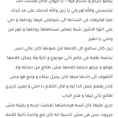
برضو بترتم و تشتم فيه :- يا حيوان فاكر نفسك انك
بتحبسني والله لوريكي يا زين والله لندمك على مد ايدك
عليا هكرهك في الساعة الى شوفتني فيها روحلها و حلي
عني انتوا الاتنين شبة بعض تستاهلها روحلها و غور من
وشي يا حقير
زين كان سامع كل كلامها لان صوتها كان عالي حس
بخصة بقلبه في عالم تاني موجوع و تاية ولا يمكن كلامها
فوقو و عرفو حجمه كلامها مش طالع من دماغه ولا
الكفوف الى اخدها منها كان بينزل ببطء و وجع هو مش
قادر يفهم عمل كدا ليه و قال الكلام دا امتي و لمين لزيزي
طالع تاني ليها و فتح الباب
جري عليها كان لسه هيحضنها نفضت ايديه و زقيته مش
جبروت بس هى مش ناسية انه كان مع واحدة تانية كلامه