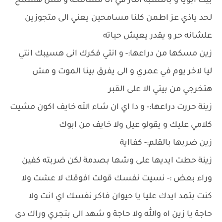
بيت ابويا و بالنسبة التار في انا مسامحة و مش هسمح
لحد ياذي عز اطمن كلنا مسامحين يعني الى متجوزين
علشانه حر و يقدر يعيش حياته
زين مسكها من دراعها:- و انتي فكرك انى هسيبك انتي
ليا لاخر يوم في عمري و الى يفرق بينا الموت و مش
هتخرجي من بيتي الا على القبر
زينة حررت دراعها:- و دا اي ان شاء الله خايف اكون مشيت
كلامي عليك و يقولو عيل ولا خايف من ابوك
زين ضربها بالقلم:- كفااية
زينة حطت ايديها على وشها بصدمة لكن ضربته كفين
وراء بعض :- نسيت نفسك قولت افوقك لا عشت ولا
كنت بتمد ايدك عليا يا حيوان فاكر نفسك اي انت ولا
حاجة يا زين اه والله ولا حاجة و شهد الى بتجري وراك دى