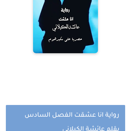
رواية انا عشقت الفصل السادس
بقلم عائشة الكيلاني