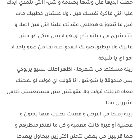
حطت ايديها على وشها بصدمة و شر:- اانتي بتمدي ايدك
عليا انتي فاكرة نفسك مين ، ولا علشان خطيبك مات
قبل ما تتجوزيه هطلعي عقدتك علينا انتي مين اصلا و
بتتحشري في حياته بتاع اي هو ادبس فيكي هو مش
عايزك ولا بيطيق صوتك ابعدي عنه بقا من همو ياخد اد
امو اي يا شيخة
زينة مسكتها من شعرها:- اظهر اهلك نسيو يربوكي
بس ملحوقة يا شوشو ، انا قولت اي قولت لو لمحتك
معاه هزعلك قولت ولا مقولتش بس مسمعتيش كلامي
اشرربي بقاا
زينة زقتها في الارض و قعدت تضرب فيها بجنون و
عصبية أو غيرة كانت معمية و كل ما تفتكر منظرهم و
هما قريبين من بعض تتجنن اكتر زين بيحاول يبعدها