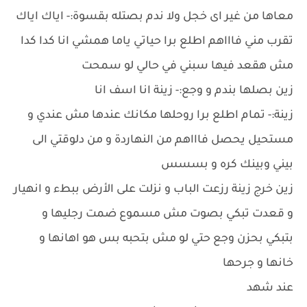
معاها من غير اى خجل ولا ندم بصتله بقسوة:- اياك اياك
تقرب مني فاااهم اطلع برا حياتي ياما همشي انا كدا كدا
مش هقعد فيها سبني في حالي لو سمحت
زين بصلها بندم و وجع:- زينة انا اسف انا
زينة:- تمام اطلع برا روحلها مكانك عندها مش عندي و
مستحيل يحصل فاااهم من النهاردة و من دلوقتي الى
بيني وبينك كره و بسسس
زين خرج زينة رزعت الباب و نزلت على الأرض ببطء و انهيار
و قعدت تبكي بصوت مش مسموع ضمت رجليها و
بتبكي بحزن وجع حتي لو مش بتحبه بس هو اهانها و
خانها و جرحها
عند شهد