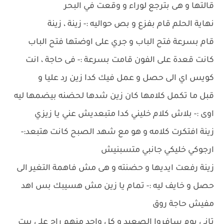
قالتها و هى بترجع لوراء و وقعت في البحر
نهاية الحلم قام بفزع و بص حواليه :- زينة ، زينة
قام بسرعة فتح الباب و جري على اوضتها فتح الباب
كانت قعدة على الفون قامت بسرعة :- فى حاجة ، انت
كويس اي الى حصل و عمل فيك كدا زين رد عليا و
قبل ما تكمل كلامها كان زين شدها لحضنه بيضمها ليه
اوى :- بلاش كلام خليني كدا متبعديش عني يا زيزي
زينة افتكرت كلامه و هو مع شهد الصبح كانت هتبعد:-
ارجوكي خليكي جانبي متسبنيش
زينة رفعت ايديها و حضنته و هى مش فاهمة التغير الى
حصل و خايف ليه :- تمام يا زين مش هسيبك بس اهد
مفيش حاجة روق
تاني يوم سافروا الصعيد و كل واحد منهم راح على بيت