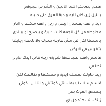
قعدو يضحكوا هما الاتنين و الشر في عينيهم
بالليل زين كان نايم و حبة العرق على جبينه
زينة واقفة بفستان ابيض و زين واقف متكتف و النار
محاوطه من كل الجهه كانت دايرة و بيصرخ أو بينادى
باسمها لكن هى مش عارفة تتحرك ولا تلحقه رجليها
بتغرس في الارض
قاسم واقف بعيد عنها شوية:- زينة هاتي ايدك حاولي
تطلعي
زينة حاولت تمسك ايديه و مسكتها و طالعت لكن
قاسم ساب ايديها:- انتي خونتيني و انا الى يخوني
يستحق الموت بس
زينة:- انت هتعمل اي