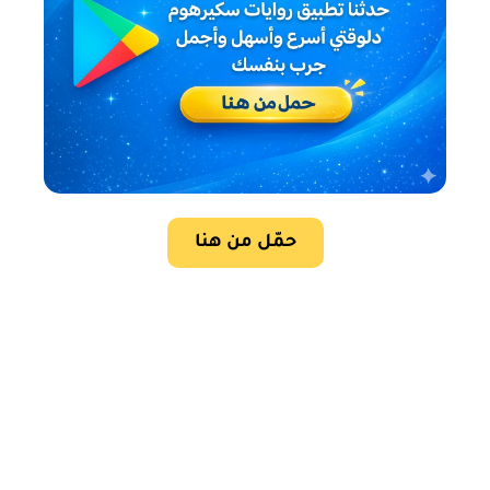
حمّل من هنا