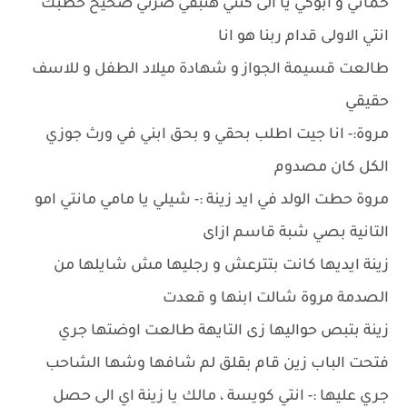
حماتي و ابوكي يا الى كنتي هتبقي ضرتي صحيح خطبك
انتي الاولى قدام ربنا هو انا
طالعت قسيمة الجواز و شهادة ميلاد الطفل و للاسف
حقيقي
مروة:- انا جيت اطلب بحقي و بحق ابني في ورث جوزي
الكل كان مصدوم
مروة حطت الولد في ايد زينة :- شيلي يا مامي مانتي امو
التانية بصي شبة قاسم ازاى
زينة ايديها كانت بتترعش و رجليها مش شايلها من
الصدمة مروة شالت ابنها و قعدت
زينة بتبص حواليها زى التايهة طالعت اوضتها جري
فتحت الباب زين قام بقلق لم شافها وشها الشاحب
جري عليها :- انتي كويسة ، مالك يا زينة اي الى حصل