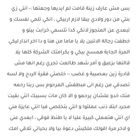
بس مش عارف زينة قامت لم ايديها وجعتها :- انتي زي
بنتي من دور ولادي يبقا لازم اربيكي ، انكي تلمي نفسك و
تبعدي عن المتجوز لانكي كدا تتسمي خرابت بيتو و
خطفت رجالة الاتنين يلا يا ماما من هنا و دا اخر انذار ليكي
المرة الجاية همسح بيكي و بكرامتك الشركة كلها يلا
قالتها بزعيق و أمر شهد طالعت تجري رغم انها مش
قادرة زين بعصبية و غضب :- خلصتي فقرة الردح ولا لسه
تصدقي من رغم انى مبطقش المرحوم بس ربنا رحمه
منك خدو علشان يرحمو و الا كان مات بسببك انتي بقيت
مجرد ابتلا ذنب عملتوا و انتي بتخلصي فيا انتي عايزة مني
اي انتي هتعملي كبيرة عليا لا يا طنط فوقي ، ابعدي عني
و لاخر مرة اقولك ملكيش دعوة بيا ولا بحياتي تلاقي امك