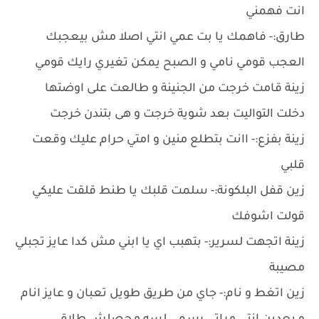
انت فهمني
طارق:- فاهمك يا بت عمي انتي اصلا مش بيعجبك
العجب قومي نامي و الصبح يمكن تغيري رايك قومي
زينة قامت خرجت من الجنينة و طالعت على اوضتها
دخلت التواليت بعد شوية خرجت و هى بتندن خرجت
زينة بفزع:- اانت بتطلع منين و امتي حرام عليك وقعت
قلبي
زين قفل البلكونة:- سلمت قلبك يا طنط قلقت عليكي
قولت اشوفك
زينة اتجهت لسرير:- بتهبب اي يا ابني مش كدا عايز تجبلي
مصيبة
زين اتغط و نام:- جاي من طريق طويل تعبان و عايز انام