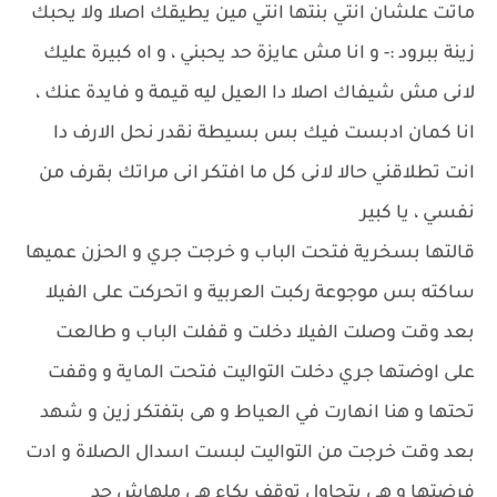
ماتت علشان انتي بنتها انتي مين يطيقك اصلا ولا يحبك
زينة ببرود :- و انا مش عايزة حد يحبني ، و اه كبيرة عليك
لانى مش شيفاك اصلا دا العيل ليه قيمة و فايدة عنك ،
انا كمان ادبست فيك بس بسيطة نقدر نحل الارف دا
انت تطلاقني حالا لانى كل ما افتكر انى مراتك بقرف من
نفسي ، يا كبير
قالتها بسخرية فتحت الباب و خرجت جري و الحزن عميها
ساكته بس موجوعة ركبت العربية و اتحركت على الفيلا
بعد وقت وصلت الفيلا دخلت و قفلت الباب و طالعت
على اوضتها جري دخلت التواليت فتحت الماية و وقفت
تحتها و هنا انهارت في العياط و هى بتفتكر زين و شهد
بعد وقت خرجت من التواليت لبست اسدال الصلاة و ادت
فرضتها و هى بتحاول توقف بكاء هى ملهاش حد