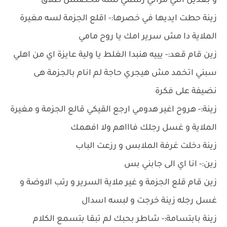
و بعدين انتي مراتي رسمي لسه محصلش طلاق
زينة حطت ايديها في خصرها:- اقلع الجزمة لسه مغيرة
الملاية دا مش سرير امك يا روح مامي
زين قام قعد:- يييه هنبدا الغلط يا ولية عايزة اي من اهلي
سبني اتخمد مش هيجري حاجة لم انام بالجزمة هى
نضيفة على فكرة
زينة:- هروح اغير هدومي ارجع القيكي قالع الجزمة و مغيرة
الملاية و غسل رجلك فاااهم ولا افهمك
زينة دخلت غرفة الملابس و رزعت الباب
زين:- انا اي الى جابني بس
زين قام قلع الجزمة و غير ملاية السرير و رتب الاوضة و
غسل رجله زينة خرجت و لبسه اسدال
زينة بابتسامة:- شاطر بحبك لم تبقا بتسمع الكلام