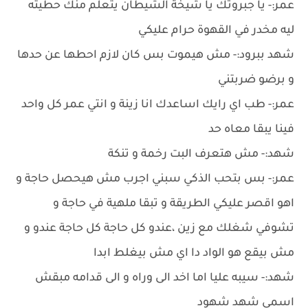
عمر:- يا جبروتك يا شيخة الشيطان يتعلم منك حطيته
ليه مخدر في القهوة حرام عليكي
شهد ببرود:- مش هيموت بس كان لازم احطها عن حدها
و برضو ضربتني
عمر:- طب اي رايك اساعدك انا زينة و انتي عمر كل واحد
فينا يبقا معاه حد
شهد:- مش هتعرف البت رخمة و تنكة
عمر:- بس بتحب الذكي سبني اجرب مش هيحصل حاجة و
اهو اقصر عليكي الطريقة و تبقا ملهية في حاجة و
تشوفي شغلك مع زين ،عندو كل حاجة كل حاجة عندو و
مش بيقع هو الواد دا اي مش بيغلط ابدا
شهد:- سيبه عليا اما اخد الى وراه و الى قدامه مبقش
اسمي شهد شهود