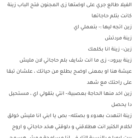
الفيلا طالع جري على اوضتها زى المجنون فتح الباب زينة
كانت بتلم حاجاتها
زين اتجه ليها :- بتعملي اي
زينة مردتش
زين:- زينة انا بكلمك
زينة ببرود:- زى ما انت شايف بلم حاجاتي لان مليش
عيشة هنا او بمعنى اوضح بطلع من حياتك ، علشان تبقا
على راحتك مع شهد
زين اخد منها الحاجة بعصبية:- انتي بتقولي اي ، مستحيل
دا يحصل
زينة اتنهدت بهدوء و بصتله:- بص يا ابني انا مليش خولق
لكلام الكتير انت هطلاقني و دلوقتي هخد حاجاتي و اروح