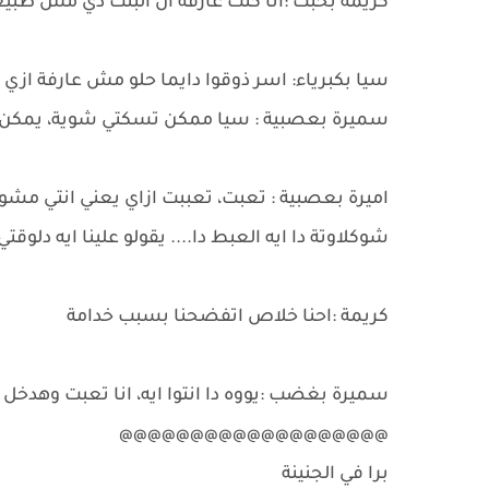
كريمة بخبث :انا كنت عارفة ان البنت دي مش طبيع
سيا بكبرياء: اسر ذوقوا دايما حلو مش عارفة ازي اخ
سميرة بعصبية : سيا ممكن تسكتي شوية، يمكن 
اميرة بعصبية : تعبت، تعببت ازاي يعني انتي مش
شوكلاوتة دا ايه العبط دا.... يقولو علينا ايه دلوقتي
كريمة :احنا خلاص اتفضحنا بسبب خدامة
سميرة بغضب :يووه دا انتوا ايه، انا تعبت وهدخل
@@@@@@@@@@@@@@@@@@@
برا في الجنينة