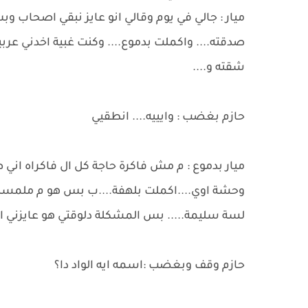
ميار : جالي في يوم وقالي انو عايز نبقي اصحاب و
صدقته.... واكملت بدموع.... وكنت غبية اخدني عرب
شقته و....
حازم بغضب : وايييه.... انطقيي
ميار بدموع : م مش فاكرة حاجة كل ال فاكراه ا
وحشة اوي....اكملت بلهفة....ب بس هو م ملمسني
لسة سليمة..... بس المشكلة دلوقتي هو عايزني ار
حازم وقف وبغضب :اسمه ايه الواد دا؟