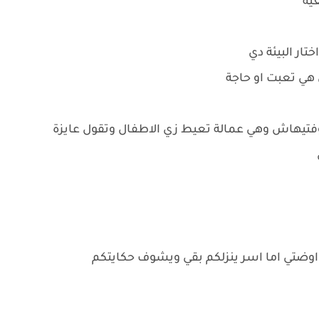
ية
تار البيئة دي
هي تعبت او حاجة
وفتيهاش وهي عمالة تعيط زي الاطفال وتقول عايزة
 اوضتي اما اسر ينزلكم بقي ويشوف حكايتكم