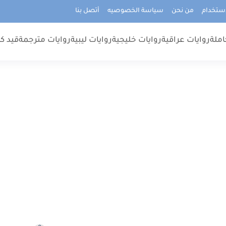
استخدام
من نحن
سياسة الخصوصيه
أتصل بنا
املة
روايات عراقية
روايات خليجية
روايات ليبية
روايات مترجمة
قيد كت