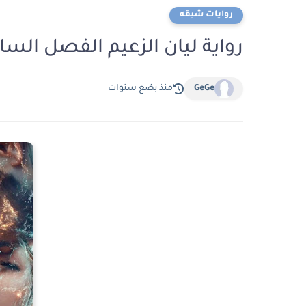
روايات شيقه
رواية ليان الزعيم الفصل السادس 6 بقلم ا
GeGe
منذ بضع سنوات