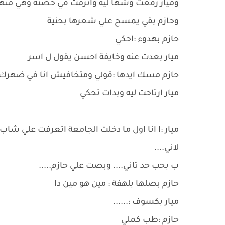
وميار رفعت وشها ليه واترمت في حضنه وهي منها
وحازم بقي يمسح علي شعرها بحنية
حازم بهدوء :احكي
ميار بعدت عنه وخايفة احسن يقول ل اسر
حازم مسك ايدها :قولي ومتخافيش انا في ضهرك
ميار ارتاحت ليه وبدات تحكي
ميار :ا انا اول ما دخلت الجامعة اتعرفت علي شاب 
لاني....
ب بحب حد تاني.... وبصت علي حازم.....
حازم بصلها بلهفة : مين هو مين دا
ميار بكسوف :......
حازم :طب كملي