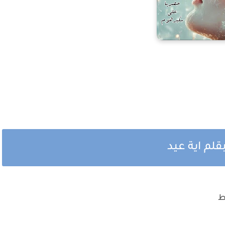
لم اية عيد
ط