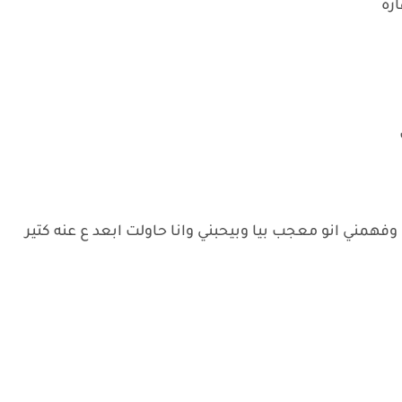
رة
وفهمني انو معجب بيا وبيحبني وانا حاولت ابعد ع عنه كتير