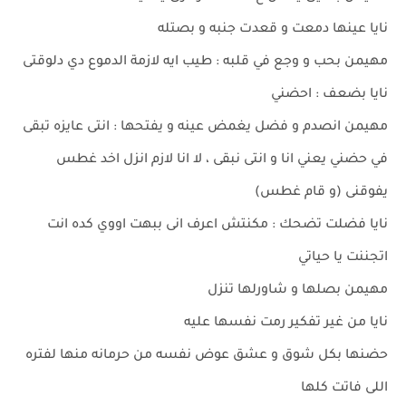
نايا عينها دمعت و قعدت جنبه و بصتله
مهيمن بحب و وجع في قلبه : طيب ايه لازمة الدموع دي دلوقتى
نايا بضعف : احضني
مهيمن انصدم و فضل يغمض عينه و يفتحها : انتى عايزه تبقى
في حضني يعني انا و انتى نبقى ، لا انا لازم انزل اخد غطس
يفوقنى (و قام غطس)
نايا فضلت تضحك : مكنتش اعرف انى ببهت اووي كده انت
اتجننت يا حياتي
مهيمن بصلها و شاورلها تنزل
نايا من غير تفكير رمت نفسها عليه
حضنها بكل شوق و عشق عوض نفسه من حرمانه منها لفتره
اللى فاتت كلها