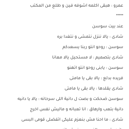
عمرو : هبقى اكلمه اشوفه فين و طلع من المكتب
*****
عند بيت سوسن
شادى : يالا ننزل نتمشى و نتغدا بره
سوسن : روحو انتو ربنا يسعدكم
شادى بتصميم : لا مستحيل يالا معانا
سوسن : يابنى روحو انتو اتهنو
فريده بدلع : يالا بقى يا مامتى
شادى يقلدها : يالا بقى يا مامتى
سوسن ضحكت و بصت ل دانية اللى سرحانه : يالا يا دانيه
دانية بتعب وارهاق : انا تعبانه و ماليش نفس اخرج
شادى : ما احنا مش بنعزم عليكى اتفضلى قومى البسى