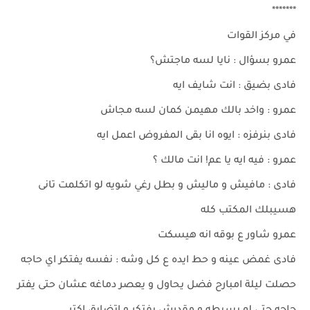
*******
في مركز القوات
عمرو بسؤال : نايا لسه ماجتش؟
فادى بضيق : انت شايف ايه
عمرو : واخد بالك مهيمن كمان لسه مجاش
فادى بنرفزه : ايوه انا بقى المفروض اعمل ايه
عمرو : فيه ايه يا عم! انت مالك ؟
فادى : مافيش و ماليش و بطل رغي شويه لو اتكلمت تانى
هسيبلك المكتب كله
عمرو شاور ع بوقه انه هيسكت
فادى غمض عينه و حط ايده ع كل وشه : نفسه يفتكر اي حاجه
حصلت ليلة امبارح فضل يحاول و يعصر دماغه عشان حتى يفتر