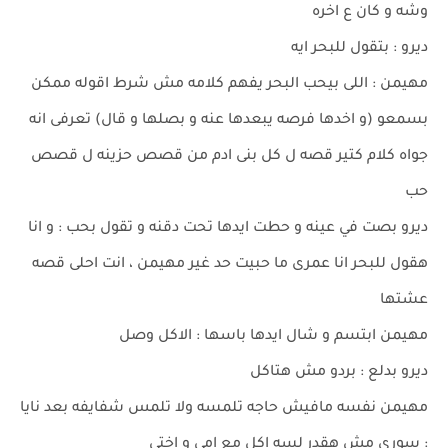
وشه و كان ع اخره
ديرو : بتقول للبحر ايه
مهيمن : اللى بيحب البحر يفهم كلامه مش شرط اقوله ممكن
بسمعو (و اخدها فرصه يبعدها عنه و بصلها و قال) تعرفى انه
جواه كلام كتير قصه ل كل بنى ادم من قصص حزينه ل قصص
حب
ديرو بصت في عينه و حطت ايدها تحت دقنه و تقول بحب : و انا
هقول للبحر انا عمرى ما حبيت حد غير مهيمن ، انت احلى قصه
عشتها
مهيمن ابتسم و شال ايدها باسها : الاكل وصل
ديرو بدلع : بردو مش هتاكل
مهيمن نفسه مافيش حاجه تلمسه ولا تلمس شفايفه بعد نايا
: سوري مش هقدر لسه اكل مع امى و اختى