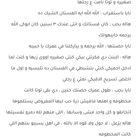
صغيره و توتا نامت ع رجلها
نايا باستغراب : الله الله ايه الفستان الشيك ده
هاله بحب : كان فستانك و انتى عندك ٣ سنين كان ابوكى الله
يرحمه جايبهولك
نايا حضنتها : الله يرحمه و يباركلنا في عمرك يا حبيبه
هاله : البنت دي فكرتني بيكي كنتى صغيره اووى زيها و كنت لما
ادخل احميكي كنتي بتشبطي في الفستان ده تلبسيه و اول ما
اخلص تسريح الاقيكي نمتي ع رجلي
نايا بحب : طول عمرك حضنك حنين ، دي بقى توتا كانت
مخطوفه و اهلها مافيش ذرة حب ليها المفروض يستلموها
اتخانقو و كل واحد مشى وسابها ، اللى منهم لله دمرو نفسيتها
هاله بزعل : لا حول ولا قوه الا بالله ، في اهل يسيبو بنتهم اللي
كانت المخطوفه