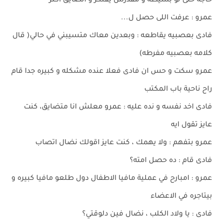
حاجه حتى لو بسيطه و مقدرش يفتكر و اتضايق اكتر
عمرو : عرفت اللى حصل ل...
فادى بعصبيه يقاطعه : وبعدين معاك متسيبني في حالي( قال
كلامه بعصبيه مفرطه)
عمرو سكت و حس ان فادى فعلا عنده مشكله و كبيره جدا قام
راح ناحية باب المكتب
فادى اخد نفسه و نده عليه : عمرو معلش انا متضايق، كنت
عايز تقول ايه
عمرو بتفهم : ولا يهمك ، كنت عايز اقولك نضال اتصاب
فادى قام : ده حصل امته؟
عمرو : امبارح في عملية مافيا الاطفال دول طلعو مافيا كبيره و
بيتاجره في الاعضاء
فادى : يا ولاد الكلب ، نضال فين دلوقتي؟