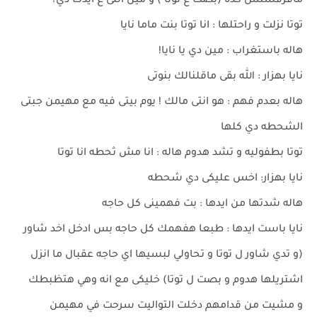
مافرفشتش كده (بصت ع توتا ) و مين اللى ع ايدك دي؟
توتا نزلت و راحتلها : انا توتا بنت ماما نايا
هاله باستغراب : مين دي يا نايا!
نايا بهزار : الله بقى ماقلنالك بنوتى
هاله بعدم فهم : هو انتى مالك ! يوم بيتى فيه مع مهيمن جبتى
الشحطه دي كلها
توتا بطفوليه و تشد هدوم هاله : انا مش ثحطه انا توتا
نايا بهزار: اخس عليكى دي شحطه
هاله شدتها من ايدها : بت فهمينى كل حاجه
نايا باست ايدها : طبعا هفهمك كل حاجه بس ادخل اخد شاور
(و تدي شاور ل توتا و تحاولي لبسيها اي حاجه عقبال ما انزل
اشتريلها هدوم و بصت ل توتا) خليكى مع انه وهي هتظبطك
و مشيت من قدامهم دخلت التواليت سرحت في مهيمن