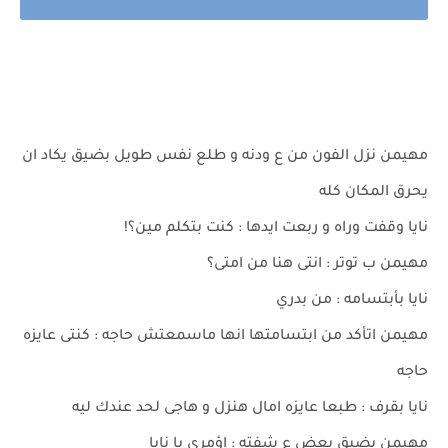
مهيمن نزل الفون من ع ودنه و طلع نفس طويل بضيق يكاد ان
يحرق المكان كله
نايا وقفت وراه و ربعت ايدها : كنت بتكلم مين؟!
مهيمن ب توتر : انتى هنا من امتى؟
نايا بأبتسامه : من بدري
مهيمن اتأكد من ابتسامتها انها ماسمعتش حاجه : كنتى عايزه
حاجه
نايا بقرف : طبعا عايزه امال هنزل و هاجى لحد عندك ليه
مهيمن بضيق يعض ع شفته : اؤمرى يا نايا