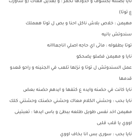
نايا بصتله بكسوف و خدودها تحمر : و بعدين معاك (و شاورت
ع توتا)
مهيمن : خلاص بلاش ناكل احنا و بص ل توتا هعملك
سندوتش بانيه
توتا بطفوله : ماثى اي حاجه اصلي اناجعااانه
نايا و مهيمن فضلو يضحكو
عمل السندوتش ل توتا و نزلها تلعب في الجنينه و راحو قعدو
قدمها
نايا كانت في حضنه وايده ع كتفها و ايدهم حضنه بعض
نايا بحب : وحشني الكلام معاك وحشني حضنك وحشتني كلك
مهيمن اخد نفس طويل طلعه ببطئ و باس ايدها : تعبتينى
اووي يا قلب قلبى
نايا بحب : سورى بس انا بخاف اووي