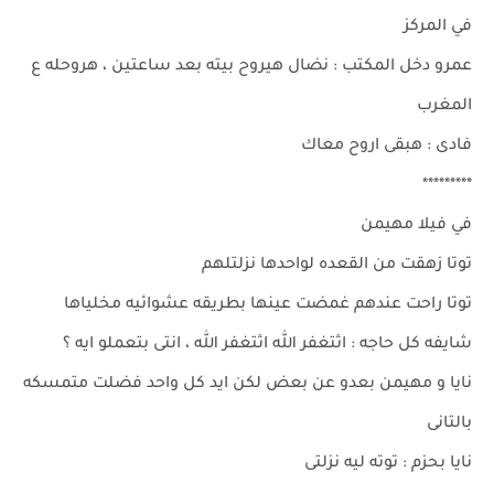
في المركز
عمرو دخل المكتب : نضال هيروح بيته بعد ساعتين ، هروحله ع
المغرب
فادى : هبقى اروح معاك
*********
في فيلا مهيمن
توتا زهقت من القعده لواحدها نزلتلهم
توتا راحت عندهم غمضت عينها بطريقه عشوائيه مخلياها
شايفه كل حاجه : اثتغفر الله اثتغفر الله ، انتى بتعملو ايه ؟
نايا و مهيمن بعدو عن بعض لكن ايد كل واحد فضلت متمسكه
بالتانى
نايا بحزم : توته ليه نزلتى