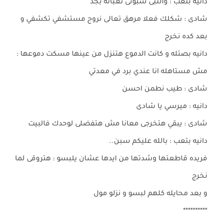
دانيه بتعب : والنبى سبونى تعبانه بجد
شادى : شكلك فعلا مرهق تعالى نروح مستشفي تكشفي و
بعد كده نخرج
دانيه بصتله و كانت الدموع هتنزل من عينها مسكت دموعها :
مش مستاهله انا عندي برد في معدتي
شادى : طيب نطمن احسن
دانيه : ميرسي يا شادى
شادى : يبقي هتخرجى معانا مش هتفضلى لوحدك فالبيت
دانيه بتعب : بالله عليكم سبن..
فريده قاطعتها وشدتها من ايدها عشان يلبسو : هتروقى لما
نخرج
و بعد محايله كلهم لبسو و نزلو مول
**********