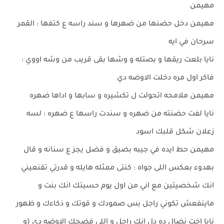
مهيمن
مهيمن دخل حضنها من ضهرها و سند راسه ع كتفها : القمر
سرحان في ايه
نايا بلعت ريقها و بصتله و وشها بقى قريب من وشه اووي :
فاكر اول مره دخلت الاوضه دي
مهيمن ملامحه اتحولت ل تكشيره و سابها و اداها ضهره
نايا لفت حضنته من ضهره و سندت راسها ع ضهره : لسه
زعلان شكل قلبك اسود
مهيمن حط ايده في جيبه بضيق و فضل يجز ع سنانه و قال
بهدوء بعكس اللى جواه : كنتى ممثله هايله و قدرتي تقنعيني
انك شخصيتين مع اني من اول يوم حسيتك انك بنت و
ماينفعش تكوني راجل بس صمودك و قوتك و ذكاءك و ظهور
نايا اخت نضال ده دل انك راجل و اللى فضحك الاوضه دي (و