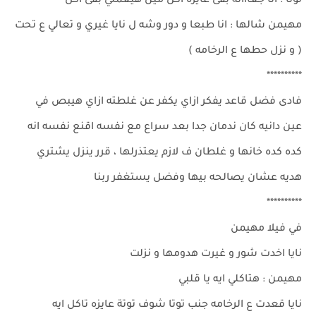
توتا : انا جعااانه بقى عايزه اكل مين هيعملي بقى اكل
مهيمن شالها : انا طبعا و دور وشه ل نايا غيري و تعالي ع تحت
( و نزل حطها ع الرخامه )
**********
فادى فضل قاعد يفكر ازاي يكفر عن غلطته ازاي هيبص في
عين دانيه كان ندمان جدا بعد سراع مع نفسه اقنع نفسه انه
كده كده خانها و غلطان ف لازم يعتذرلها ، قرر ينزل يشتري
هديه عشان يصالحه بيها وفضل يستغفر ربنا
**********
في فيلا مهيمن
نايا اخدت شور و غيرت هدومها و نزلت
مهيمن : هتاكلي ايه يا قلبي
نايا قعدت ع الرخامه جنب توتا شوف توتة عايزه تاكل ايه