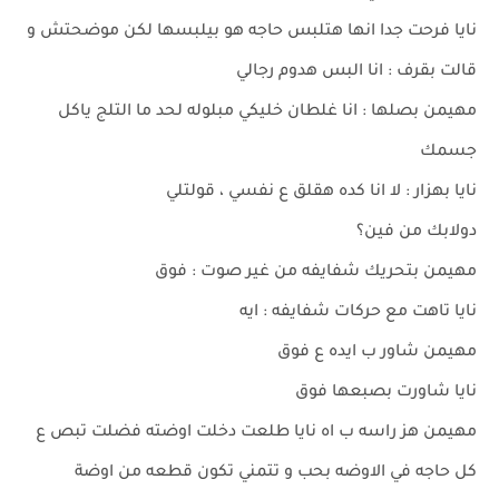
نايا فرحت جدا انها هتلبس حاجه هو بيلبسها لكن موضحتش و
قالت بقرف : انا البس هدوم رجالي
مهيمن بصلها : انا غلطان خليكي مبلوله لحد ما التلج ياكل
جسمك
نايا بهزار : لا انا كده هقلق ع نفسي ، قولتلي
دولابك من فين؟
مهيمن بتحريك شفايفه من غير صوت : فوق
نايا تاهت مع حركات شفايفه : ايه
مهيمن شاور ب ايده ع فوق
نايا شاورت بصبعها فوق
مهيمن هز راسه ب اه نايا طلعت دخلت اوضته فضلت تبص ع
كل حاجه في الاوضه بحب و تتمني تكون قطعه من اوضة