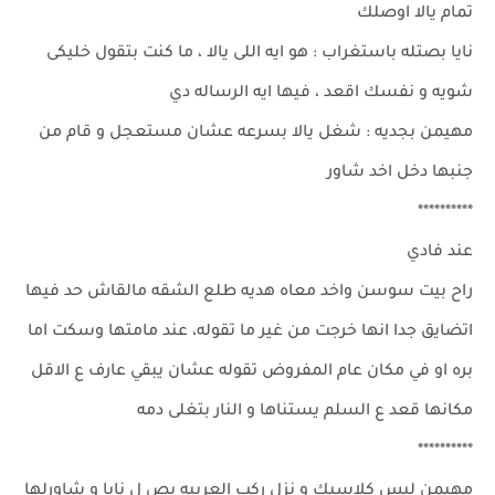
تمام يالا اوصلك
نايا بصتله باستغراب : هو ايه اللى يالا ، ما كنت بتقول خليكى
شويه و نفسك اقعد ، فيها ايه الرساله دي
مهيمن بجديه : شغل يالا بسرعه عشان مستعجل و قام من
جنبها دخل اخد شاور
**********
عند فادي
راح بيت سوسن واخد معاه هديه طلع الشقه مالقاش حد فيها
اتضايق جدا انها خرجت من غير ما تقوله، عند مامتها وسكت اما
بره او في مكان عام المفروض تقوله عشان يبقي عارف ع الاقل
مكانها قعد ع السلم يستناها و النار بتغلى دمه
**********
مهيمن لبس كلاسيك و نزل ركب العربيه بص ل نايا و شاورلها