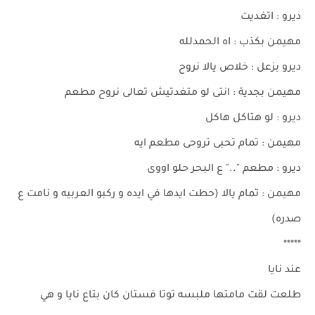
ديرو : اتغديت
مهيمن بكذب : اه الحمدلله
ديرو بزعل : خلاص يالا نروح
مهيمن بجدية : انتى لو متغدتيش تعالى نروح مطعم
ديرو : لو هتاكل هاكل
مهيمن : تمام تحبى تروحى مطعم ايه
ديرو : مطعم ".." ع البحر حلو اووى
مهيمن : تمام يالا (حطت ايدها في ايده و ركبو العربيه و نامت ع
صدره)
*****
عند نايا
طلعت لقت مامتها ملبسه توتا فستان كان بتاع نايا و هي