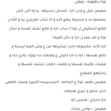
توتا بطفوله : زهقتي
مهيمن ميل ع ودن نايا : تصدقى نسيتها ، و ايه اللى كنتى
بتعمليه ده يا منحرفه ينفع كده و انا شاب تغرغري بيا و الله ل
اطلع اشتكيكي ل توتا ( ساب نايا و طلع نشف نفسه و شال
توتا و لف غمز ل نايا و دخل الفيلا)
نايا كانت مكسوفه جابت تيشرتها من ع وش الميه لبسته و
تكلم نفسها : ايه يا نايا خليكي ع وضعك ده جوزك عادي جدا و
فضلت تظبط نفسها و طلعت حاولت تنشف نفسها و
راحتلهم المطبخ
مهيمن مقعد توتا ع الرخامه : البرنسيسه الكبيره وصلت اطلعي
خدى شاور و غيري هدومك
نايا باحراج : هلبس ايه
مهيمن : دولابي عندك