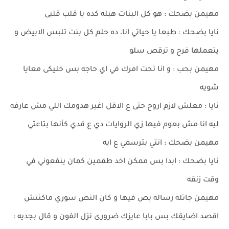
مهيمن بضحك : هو كل البنات هبله كده يا قلب قلبى
نايا بضحك : طبعا يا حياتي انا، ده حلم كل بنت تلبس الابيض و
يتعملها فرح و ترقص سلو
مهيمن بحب : و انا تحت امرك في اي حاجه بس خليكى معايا
شويه
نايا : معلش لازم اروح حتى ع الاقل اغير هدومك اللي مش عارفه
ليه انا مش بعوم فيها زي الروايات دي ع قدي كأنها بتاعتي
مهيمن بضحك : انتي بترسمي ع ايه
نايا بضحك : ابدا بس ممكن اخد طقمين كمان ينفعوني في
وقت زنقه
مهيمن جاتله رساله بص فيها و كان النص سوري ماكنتش
اقصد اضايقك بس بابا عايزك ضرورى نزل الفون و قال بجديه :