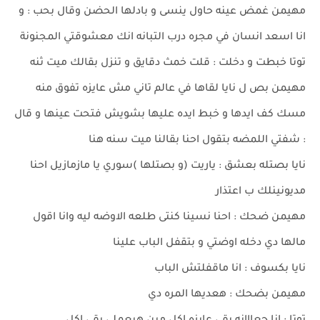
مهيمن غمض عينه حاول ينسى و بادلها الحضن وقال بحب : و
انا اسعد انسان في مجره درب التبانه انك معشوقتي المجنونة
توتا خبطت و دخلت : قلت خمث دقايق و تنزل بقالك ميت ثنه
مهيمن بص ل نايا لقاها في عالم تاني مش عايزه تفوق منه
مسك كف ايدها و خبط ايده عليها بشويش فتحت عينها و قال
: شفتي اللمضه بتقول احنا بقالنا ميت سنه هنا
نايا بصتله بعشق : ياريت (و بصتلها )سوري يا مازمازيل احنا
مديونينلك ب اعتذار
مهيمن ضحك : احنا نسينا كنتى طلعه الاوضه ليه وانا اقول
مالها دي دخله اوضتي و بتقفل الباب علينا
نايا بكسوف : انا ماقفلتش الباب
مهيمن بضحك : هعديها المره دي