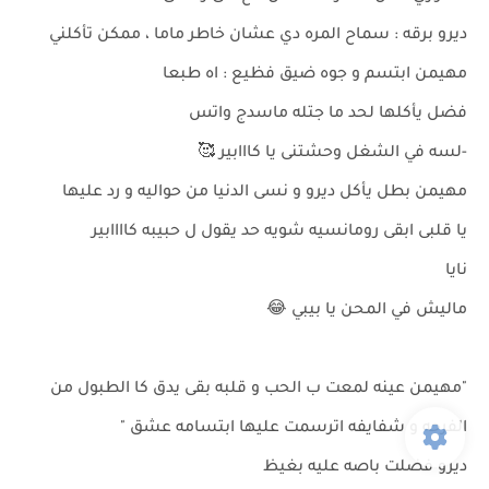
ديرو برقه : سماح المره دي عشان خاطر ماما ، ممكن تأكلني
مهيمن ابتسم و جوه ضيق فظيع : اه طبعا
فضل يأكلها لحد ما جتله ماسدج واتس
-لسه في الشغل وحشتنى يا كااابير 🥰
مهيمن بطل يأكل ديرو و نسى الدنيا من حواليه و رد عليها
يا قلبى ابقى رومانسيه شويه حد يقول ل حبيبه كاااابير
نايا
ماليش في المحن يا بيبي 😂
"مهيمن عينه لمعت ب الحب و قلبه بقى يدق كا الطبول من
الفرحه و شفايفه اترسمت عليها ابتسامه عشق "
ديرو فضلت باصه عليه بغيظ