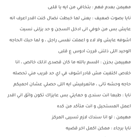
مهيمن بعدم فهم : بتخافي من ايه يا قلبى
نايا بصوت ضعيف : يعنى لما خبطت نضال كنت اقدر اعرف انه
عايش بس من خوفي انى ادخل السجن و حد يزلنى نسيت
اشوفه عايش ولا لاء و اعملت نفسى راجل ، و لما حبك الحاجه
الوحيد اللى ذلتنى قررت ادوس ع قلبى
مهييمن بحزن : اقسم بالله ما كان قصدى اذلك خالص ، انا
خلاص اكتفيت مش قادر اشوف في اي حد قريب مني تحصله
حاجه وحشه تانى ، ماتعرفيش ايه اللى حصلي عشان احميكم
نايا : طبعا انت سندى و حمايتي بس عايزاك تكون واثق اني اقدر
اعمل المستحيل و انت متأكد من كده
مهيمن : لو انا سندك لازم تسيبى المركز
نايا برجاء : ممكن اكمل اخر قضيه