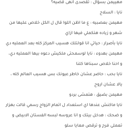
مهييمن بسؤال : تقصدى انهى قضيه؟
نايا : السلاح
مهيمن بعصبيه : ع ما اظن اللوا قال ل الكل خلاص عليها من
شهر و زياده هتكملي فيها ازاي
نايا بأصرار : حياتي انا قولتلك هسيب المركز كله بعد العمليه دي
مهيمن بهدوء : نايا لوسمحتى ملكيش دعوه بيها العمليه دي،
و احنا خلاص سبناها كلنا
نايا بحب : حاضر عشان خاطر عيونك بس هسيب العالم كله ،
يالا عشان اروح
مهيمن بضيق : هتمشى بردو
نايا ماكنش عندها اي استعداد ل اتمام الزواج رسمي قالت بهزار
و ضحك : هدخل بيتك و انا عروسه لبسه الفستان الابيض و
تعملي فرح و ترقص معايا سلو