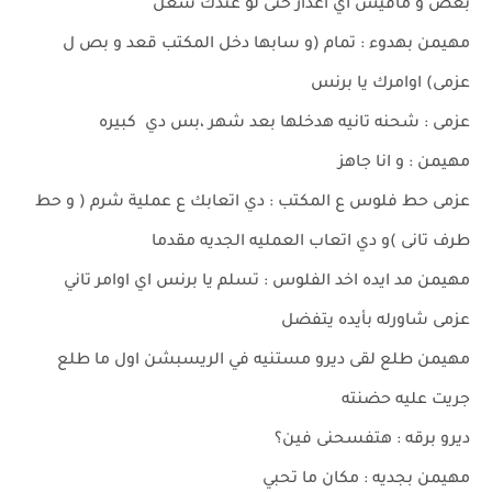
بعض و مافيش اي اعذار حتى لو عندك شغل
مهيمن بهدوء : تمام (و سابها دخل المكتب قعد و بص ل
عزمى) اوامرك يا برنس
عزمى : شحنه تانيه هدخلها بعد شهر ،بس دي كبيره
مهيمن : و انا جاهز
عزمى حط فلوس ع المكتب : دي اتعابك ع عملية شرم ( و حط
طرف تانى )و دي اتعاب العمليه الجديه مقدما
مهيمن مد ايده اخد الفلوس : تسلم يا برنس اي اوامر تاني
عزمى شاورله بأيده يتفضل
مهيمن طلع لقى ديرو مستنيه في الريسبشن اول ما طلع
جريت عليه حضنته
ديرو برقه : هتفسحنى فين؟
مهيمن بجديه : مكان ما تحبي