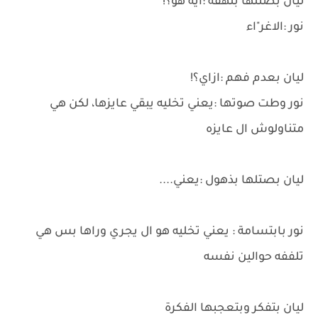
ليان بصتلها بلهفة :ايه هو؟!
نور :الاغر"اء
ليان بعدم فهم :ازاي؟!
نور وطت صوتها :يعني تخليه يبقي عايزها، لكن هي
متناولوش ال عايزه
ليان بصتلها بذهول :يعني....
نور بابتسامة : يعني تخليه هو ال يجري وراها بس هي
تلففه حوالين نفسه
ليان بتفكر وبتعجبها الفكرة