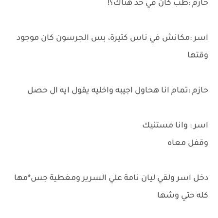
حازم :طب كان في حد هناك؟!
اسر :مكانش في ناس كتيرة، بس الجرسون كان موجود
وقتها
حازم :تمام انا هحاول اجيبه واخليه يقول ايه ال حصل
اسر : وانا مستنيك
وقفل معاه
دخل اسر ولقي ليان نامة علي السرير ومغطية جس*مها
كله حتي وشها