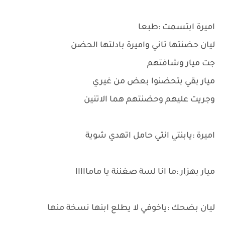
اميرة ابتسمت :طبعا
ليان حضنتها تاني واميرة بادلتها الحضن
جت ميار وشافتهم
ميار بقي بتحضنوا بعض من غيري
وجريت عليهم وحضنتهم هما الاتنين
اميرة :يابنتي انتي حامل اتهدي شوية
ميار بهزار :ما انا لسة صغننة يا مامااااا
ليان بضحك :ياخوفي لا يطلع ابنها نسخة منها