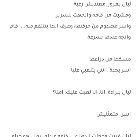
ليان بغرور :معنديش رغبة
ومشيت من قامه واتجهت للسرير
واسر مصدوم من حركتها، وعرف انها بتنتقم منه.... قام
واتجه عندها بسرعة
مسكها من دراعها
اسر بحدة : انتي بتلعبي عليا
ليان ببراءة :انا، انا لعبت عليك، امتا؟!
اسر : متمثليش
ليان قربت وحطت ايدها علي كتفه وبدلع :يعني هو حرام