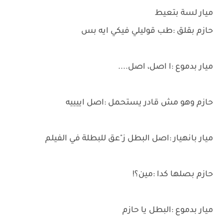
ميار لسة بتعيط
حازم بقلق :طب قوليلي فيكي ايه بس
ميار بدموع :ا اصل، اصل....
حازم وهو مش قادر يستحمل :اصل اييييه
ميار بانهيار :اصل البطل ز"عق للبطلة في الفيلم
حازم بصلها كدا :مين؟!
ميار بدموع :البطل يا حازم