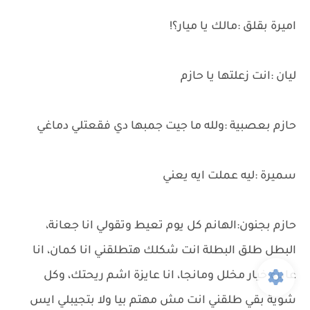
اميرة بقلق :مالك يا ميار؟!
ليان :انت زعلتها يا حازم
حازم بعصبية :ولله ما جيت جمبها دي فقعتلي دماغي
سميرة :ليه عملت ايه يعني
حازم بجنون:الهانم كل يوم تعيط وتقولي انا جعانة،
البطل طلق البطلة انت شكلك هتطلقني انا كمان، انا
عايزة خيار مخلل ومانجا، انا عايزة اشم ريحتك، وكل
شوية بقي طلقني انت مش مهتم بيا ولا بتجيبلي ايس