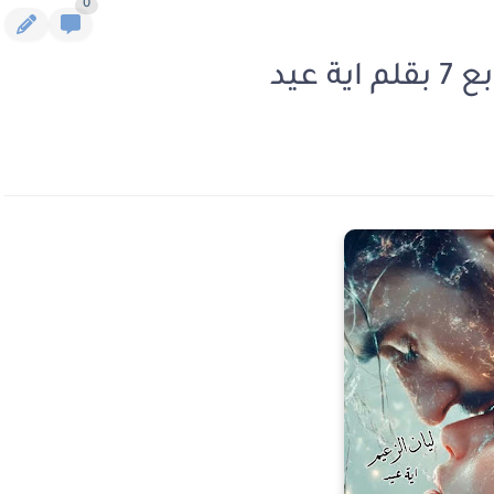
0
 عيد