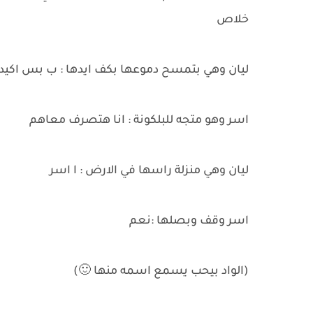
خلاص
ليان وهي بتمسح دموعها بكف ايدها : ب بس اكيد 
اسر وهو متجه للبلكونة : انا هتصرف معاهم
ليان وهي منزلة راسها في الارض : ا اسر
اسر وقف وبصلها :نعم
(الواد بيحب يسمع اسمه منها 🙂)