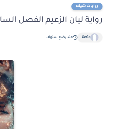
روايات شيقه
رواية ليان الزعيم الفصل السابع 7 بقلم اية
GeGe
منذ بضع سنوات