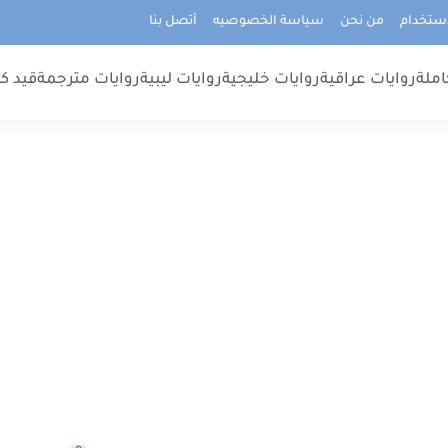
استخدام
من نحن
سياسة الخصوصيه
أتصل بنا
املة
روايات عراقية
روايات خليجية
روايات ليبية
روايات مترجمة
قيد كت