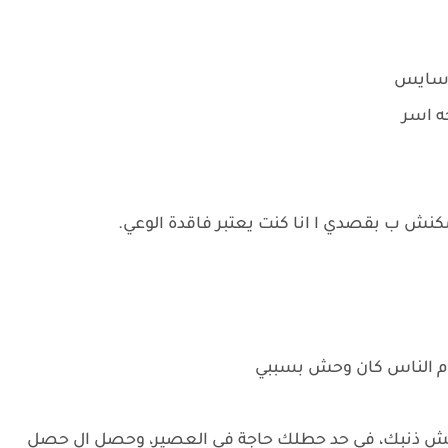
ر سايس
ه اسر
 دا مكنش ب بقصدي ا انا كنت يعتبر فاقدة الوعي.
دام الناس كان وحش بسببي
 مش ذنبك، في حد حطلك حاجة في العصير، وحصل ال حصل