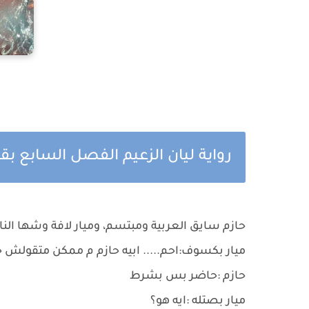
رواية ليان الزعيم الفصل السابع بقل
حازم سايق العربية ومبتسم، وميار لافة وشها النا
ميار بكسوف:احم..... ابيه حازم م ممكن متقولش حا
حازم :حاضر بس بشرط
ميار بصتله :ايه هو؟