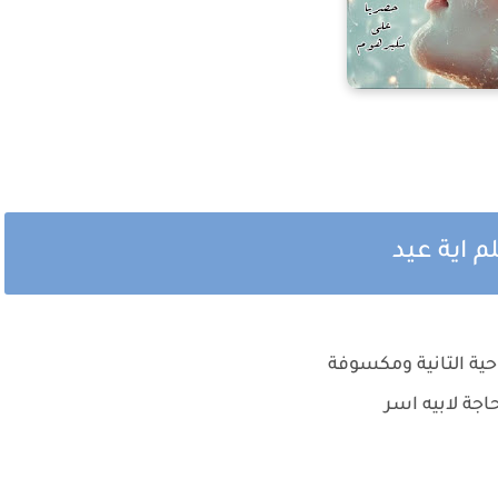
م اية عيد
حية التانية ومكسوفة
جة لابيه اسر