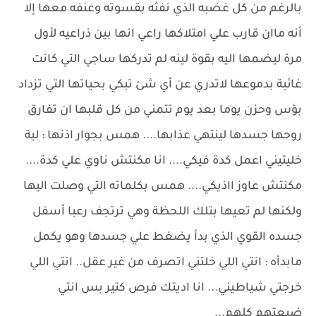
بالرغم من كل غضبه الذي نفثه بقسوته وعنفه معها إلا
أنه ماان قارب علي امتلاكها راعي انها بين ذراعيه لأول
مرة ليضمها اليه بقوة لينه لم تدركها ساجي التي كانت
غائبة بدموعها لاتدري عن أي شئ تبكي بحياتها التي تزداد
بؤس وحزن يوما بعد يوم تتمني من كل قلبها ان تفارق
روحها جسدها لينتهي عذابها.... همس بجوار اذنها : لية
خليتيني اعمل كدة فيكي.... انا مكنتش ناوي علي كدة....
مكنتش عاوز ااذيكي.... همس بكلماته التي وصلت اليها
ولكنها لم تعيها بتلك اللحظة وهي ترتجف رعبا أسفل
جسده القوي الذي بدأ يضغط علي جسدها وهو يكمل
مابدأه : انتي اللي خلتني اتصرف من غير عقل.. انتي اللي
خرجتي شياطيني... انا اديتك فرص كتير بس انتي
ضيعتهم كلهم...