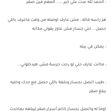
: الحمد لله عدت علي خير ..... المهم فين صقر
هز راسه قائلا : مش عارف اوصله من وقت ماعرف باللي
حصل .. حتي جسار مش عاوز يقولي مكانه
: يمكن في بيته
: ماانت عارف حتي لو رحت حرسة مش، هيدخلوني...
: طيب اتصل بجسار وبلغة باللي حصل مع جدك وخليه
يبلغ صقر
اومأ له واتصل بجسار كاتم أسرار صقر ليبلغه بماحدث