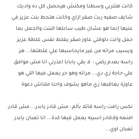
كانت هتتربي وسطنا ومكنش هيحصل كل ده واديك
شايف صفيه ربت صقر ازاي وكانت هتحط بنت عزيز في
عنيها إنما هو عشان طيب سابلها البنت والجمل بما
حمل وانت دلوقتي عاوز صقر يغلط نفس غلطة عزيز
ويسيب مراته من غير مايحاسبها علي غلطتها... هز
راسه بعدم رضي : لا بقي يابابا اعذرني انا مش موافق
علي حاجة زي دي... مراته وهو حر يعمل فيها اللي هو
عاوزة يعاقبها زي ماهو يشوف واحنا ملناش دعوة
نكس رافت راسه قائلا بألم : مش قادر يابدر... مش قادر
امنعه ولاقادر اسيبه يعمل فيها كدة... انا تعبان يابدر
تعبان اوي...