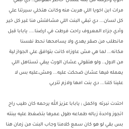
اخويا وحرمته من بنته عشان خاطر الفلوس.. دي تبقي
مرات ابن اخويا اللي هربت منه وكانت هتخلي سيرتنا علي
كل لسان... دي تبقي البنت اللي مشافتش منا غير كل خير
وأدي جزاء المعروف راحت فرطت في ارضنا.... يابابا قبل
مانطلب من صقر يهدي ولا يسامحها نحط نفسنا
مكانه... لما هي مش عاوزاه كانت بتوافق علي الجواز لية
من الاول.. ولو هتقولي عشان الورث يبقي تستاهل اللي
يعمله فيها عشان ضحكت عليه... ومش،عليه بس لا
علينا كلنا... دي بنت امها ولازم تتربي
احتدت نبرته واكمل ; يابابا عزيز الله يرحمه كان طيب راح
اتجوز واحدة زباله طماعه طول عمرها بتضغط عليه ببنته
بس بقي لو هو كان سمع كلامنا وجاب البنت من زمان هنا