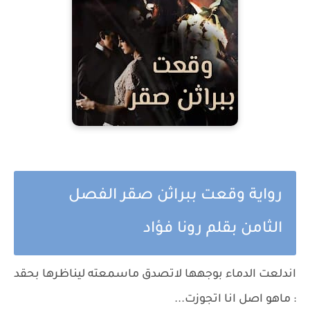
رواية وقعت ببراثن صقر الفصل
الثامن بقلم رونا فؤاد
اندلعت الدماء بوجهها لاتصدق ماسمعته ليناظرها بحقد
: ماهو اصل انا اتجوزت...