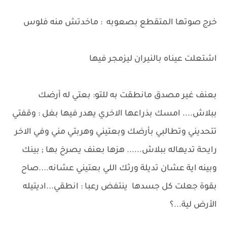
خرج صوتها المتقطع بصعوبه : ماخدتش منه فلوس
اشتعلت عيناه بالنيران ليزمجر فيها
بعنف غير مصدق مانطقت به للتو: بعتي له أرضك
ببلاش.... امسك بذراعها الاخري يهدر فيها بغل : وقفتي
تتحديني وتطالبي بأرضك وبعتيني وهربتي مني وفي الاخر
رايحة تديهاله ببلاش...... هزها بعنف يصرخ بها ; بينك
وبينه اية عشان تديلة ورثك اللي بعتيني عشانه....صاح
بقوة جعلت كل جسدها ينتفض رعبا : انطقي...اديتيله
الأرض لية...؟