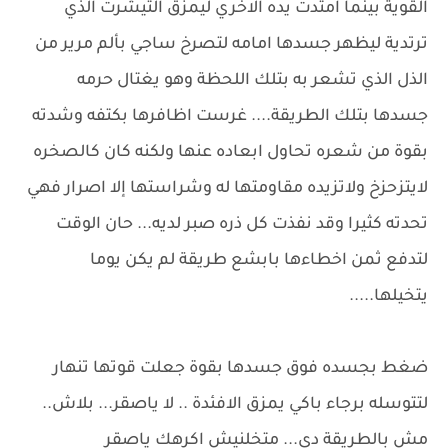
القوية بينما امتدت يده الاخري ليمزق التيشرت الذي
ترتدية ليظهر جسدها امامه لتصرخ ساجي بألم مرير من
الذل الذي تشعر به بتلك اللحظة وهو يغتال حرمه
جسدها بتلك الطريقة.... غرست اظافرها بكتفه وشدته
بقوة من شعره تحاول ابعاده عنها ولكنه كان كالصخره
لايتزحزخ ولاتزيده مقاومتها له وشراستها إلا اصرار فهي
تحدته كثيرا وقد نفذت كل ذره صبر لديه... حان الوقت
لتدفع ثمن اخطاءها بابشع طريقة لم يكن يوما
يتخيلها.....
ضغط بجسده فوق جسدها بقوة جعلت قوتها تنهار
لتتوسله برجاء باكي يمزق الافئدة .. لا ياصقر... بلاش..
مش بالطريقة دي... متخلنيش اكرهك ياصقر