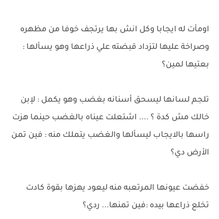
اومأت له ايجابا وكل انش بها يرتجف خوفا من مظهره
وصراخة عليها لتزداد قبضته علي ذراعها وهو يسألها :
بعتيها لمين؟
تلجم لسانها ليسحق أسنانه بغضب وهو يكمل : لإبن
خالك مش كدة ؟ .... اشتعلت عيناه بالغضب حينما هزت
راسها بالايجاب ليسألها والغضب يتملك منه : فين تمن
الأرض دي؟
خفضت عيونها المرتعبه منه ليعود يهزها بقوة كادت
تخلع ذراعها بيده :فين تمنها... ردي؟