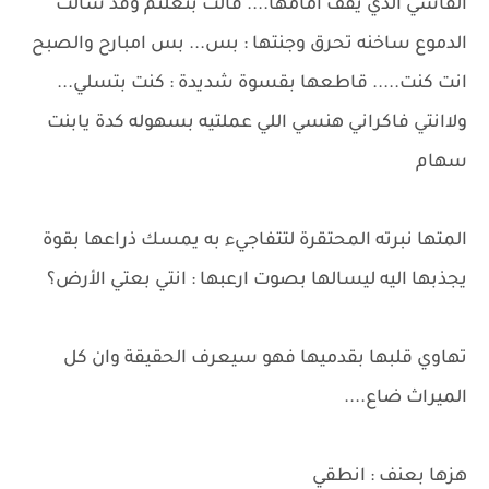
القاسي الذي يقف امامها.... قالت بتعلثم وقد سالت
الدموع ساخنه تحرق وجنتها : بس... بس امبارح والصبح
انت كنت..... قاطعها بقسوة شديدة : كنت بتسلي...
ولاانتي فاكراني هنسي اللي عملتيه بسهوله كدة يابنت
سهام
المتها نبرته المحتقرة لتتفاجيء به يمسك ذراعها بقوة
يجذبها اليه ليسالها بصوت ارعبها : انتي بعتي الأرض؟
تهاوي قلبها بقدميها فهو سيعرف الحقيقة وان كل
الميراث ضاع....
هزها بعنف : انطقي