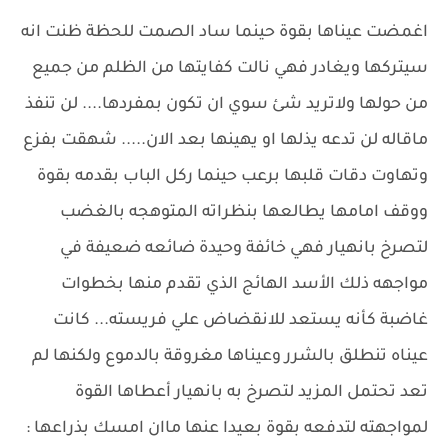
اغمضت عيناها بقوة حينما ساد الصمت للحظة ظنت انه
سيتركها ويغادر فهي نالت كفايتها من الظلم من جميع
من حولها ولاتريد شئ سوي ان تكون بمفردها.... لن تنفذ
ماقاله لن تدعه يذلها او يهينها بعد الان..... شهقت بفزع
وتهاوت دقات قلبها برعب حينما ركل الباب بقدمه بقوة
ووقف امامها يطالعها بنظراته المتوهجه بالغضب
لتصرخ بانهيار فهي خائفة وحيدة ضائعه ضعيفة في
مواجهه ذلك الأسد الهائج الذي تقدم منها بخطوات
غاضبة كأنه يستعد للانقضاض علي فريسته... كانت
عيناه تنطلق بالشرر وعيناها مغروقة بالدموع ولكنها لم
تعد تحتمل المزيد لتصرخ به بانهيار أعطاها القوة
لمواجهته لتدفعه بقوة بعيدا عنها ماان امسك بذراعها :