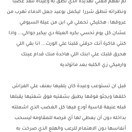
لم تفهم معني تهديدة الذي نطق به وعيناه تتقد غضبا
ونظراته تنطق شررا ليكمل بوعيد جعل الدماء تهرب من
عروقها : هخليكي تحملي في ابن من عيلة السيوفي
عشان كل يوم تحسي بكره العيلة دي بيكبر جواكي... واذا
كنتي فاكرة أنك حرقتي قلبنا علي الورث... انا بقي اللي
هحرق قلبك علي ابنك اللي هاخدة منك قدام عينك
وارميكي زي الكلبه بعد ماتولديه
قبل ان تستوعب وعيدة كان يلقيها بعنف علي الفراش
خلفها ويجثو فوقها يطبق بشفتيه فوق شفتيها يقبلها
قبله عنيفة قاسية أودع فيها كل الغضب الذي اشعلته
بداخله دون أن يعطي لها أي فرصه للمقاومه ليسحب
أنفاسها دون الاهتمام للرعب والهلع الذي صرخت به