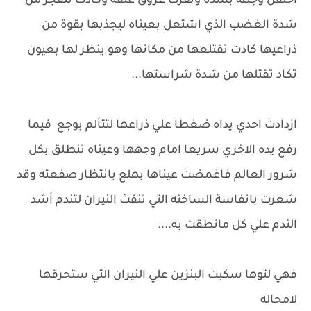
احتقن وجهه بشدة ونفرت عروق عنقه وكادت تنفجر من
شدة الغضب الذي اشتعل بعيناه ليجذبها بقوة من
ذراعيها كادت تقتلعها من مكانها وهو ينظر لها بعيون
تكاد تقتلها من شدة شراستها...
ازدادت احدي يداه ضغطا علي ذراعها لتتألم بوجع فيما
رفع يده الاخري سريعا امام وجهها وعيناه تنطلق بكل
شرور العالم فاغمضت عيناها بهلع بانتظار صفعته وقد
شعرت بانفاسة الساخنه التي تنفث النيران لتندم أشد
الندم علي كل مانطقت به....
فهي لتوها سكبت البنزين علي النيران التي ستحرقها
لامحاله