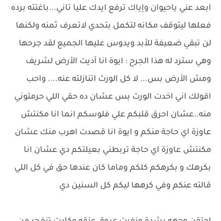
ابعد عني ياحيوان وإياك ترفع ايدك عليا تاني...باغتته برده
فعلها ليتوقف مكانه لتكمل بتحدي لاتعرف ثمنه ولكنها
لن تبقي ضعيفة للأبد ويدوس عليها الجميع لقد جرحها
وهي سترد له هذا الجرح : ايوة انا أديت الأرض لشريف
ومش الأرض بس... لا كل الورث اتنازلته عنه.... واحب
اقولك اني اخدت الورث بس عشان ده حقي اللي حرمتوني
منه..عشان احرق قلبكم علي فلوسكم انما انا مكنتش
عاوزة اي حاجة منكم و ايوة انا قصدت اهرب منك عشان
مكنتش عاوزة اي حاجة تربطني بعيلتكم دي عشان انا
بكرهك و بكرهكم كلكم وماما كان عندها حق في كل اللي
قالته عنكم وفي كرهها ليكم كل السنين دي