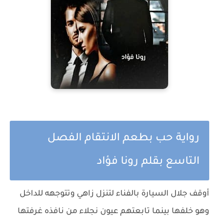
رواية حب بطعم الانتقام الفصل
التاسع بقلم رونا فؤاد
أوقف جلال السيارة بالفناء لتنزل زاهي وتتوجهه للداخل وهو خلفها بينما تابعتهم عيون نجلاء من نافذه غرفتها تتساءل عن سبب خروجهم في هذا الوقت....! لتسرع تخرج من غرفتها وتتجه للدرج لتلتقي بهم في منتصفه .... تظاهرت بالقلق وهي تقول:اية ياولاد خير في حاجة... ؟ فتحت فمها لتتحدث لتجد جلال يضع يداه حول خصرها قائلا ; لا ابدا ياعمتو... زاهي كانت عاوزة تشم هوا اخدتها وخرجنا شوية زاغت عيونها لحظة فهو لم يخبر عمته بشأن ماحدث لها...! هل فهم من أصابه كتفها أن لها علاقه بحريق مخازن اخته ولذا لم يخبر عمته حتي لايربط احد بينها وبين وماحدث.... هل شك بها ومع ذلك لم يسألها...! كانت شاردة في افكارها لتتحرك كالانسان الآلي بين يدية يصعد بها باقي الدرج لغرفتهما... قال وهو يدخلها ; غيري هدومك هطمن علي زين وارجعلك... اومات له ودخلت ليوصد الباب وينزل جلال الي الفناء... : ناصر... اية الاخبار؟ : اطمن ياجلال باشا كل حاجة زي ماسيادتك أمرت.... عيوني في كل حته في البيت تحركات سالي هانم عندي خطوة بخطوة وشريف باشا وحتي الاستاذ وحيد... الباشا الصغير والهانم في عنينا محدش يقدر يهوب ناحيتهم... نعمه مفتحة عنيها ومعانا لحظة بلحظة قال بنبرة محذرة : مش عاوز حد يفكر يخطي خطوة مكنش عارفها : اطمن ياباشا.. رجالتي زي ضلهم ومن غير ماحد منهم ياخد باله.... اومأ له قائلا : بكرة تجيب ليا بنتين كمان بس جامدين وعنيهم مفتحة واحدة تكون مع الهانم وواحدة مع نعمه عشان زين. : مالوش لزوم ياباشا... نعمه كفايه صدقني هتفدي الباشا الصغير والهانم بروحها هز راسه ; نفد اللي بقولك عليه ياناصر .. ودايما انت ورجالتك تكونوا علي بعد دقايق منهم.... اومأ له ناصر بطاعه : اطمن ياباشا : لو حد مس شعره منهم ياناصر حياتكم كلكم مش هتكفيني.... قال ناصر بتأكيد : رقبتنا فداهم ياباشا توجه لغرفة طفله النائم بفراشه وبجواره نعمه جالسة .... جلال باشا همس بخفوت وهو يشير اليها لتجلس ; شش خليكي قاعده... انا بطمن عليه : اطمن ياباشا هو بخير انحني ليطبع قبله علي جبين طفله.... يعرف انهم اجبن من ان يقتربوا منه لأنهم يعرفوا انه سيحرق الأخضر واليابس ولكن الاحتياط واجب خاصة بعد مافعلته زاهي الان ... سالي ستجن واحتمال ان تفقد تعقلها ان عرفت ان لزاهي يد بماحدث لها ..... خرجت زاهي من غرفة الملابس بنفس لحظة دخول جلال ليقول وهو ينظر اليها تعقد حزام روبها حول جسدها : مش الدكتورة قالت سيبي كتفك مكشوف نظرت لروبها الحريري الذي وضعته فوق بيجامتها قائلة : مش مضايقني توجه جلال ليجلس علي طرف الفراش ويمسك بالأدوية الخاصة بها قائلا :طيب تعالي عشان ادهنلك الكريم قالت بتوتر من معاملته المهتمه بها وخاصة وأنها تشعر بخفقان قلبها وتريد ان تعتذر عن سخافه كلماتها اخر مرة : متتعبش نفسك... هز راسه وهو يمد يده ليجلسها امامه قائلا : مش هتعرفي.... خليني انا هدهنلك فك حزام روبها وخلعه والقاه بعيدا لترتجف زاهي ماان اقترب منها وامتدت اصابعه لازرار بيجامتها يفتحها الواحد يلو الاخر ليبعدها عن كتفها..... اندفعت الدماء لوجهها حينما لامست اصابعه ظهرها العاري وهو يدلك لها الكريم ... تثاقلت أنفاسه واندفعت الدماء بعروقه يحبها و يشتاق اليها ولكنه لن يفرض نفسه عليها مجددا...!! خاصة بعد ماقالته اخر مرة وكيف تراه ندل جبان تركها لتلجأ لسواه وتدافع عن عاصم امامه وتقذف بوجهه كلماتها الجارحة ....! مرر يداه ببطء فوق كتفها وحتي عنقها لتغمض عيناها وقد اسكرها قربه ولفحتها أنفاسه الساخنه بجوار عنقها ... تحبه وتشتاق اليه وتتمني لو تعتذر له عما حدث بينهما اخر مرة....! ولكنه يتعامل معها برسميه واقتضاب جعلتها تتراجع .. تعرف انها أخطأت وجرحته لذا يتعامل معها بجمود تستحقه..... انتهي مما يقوم به لتفتح عيناها وتعود لواقعها.... التفتت اليه ورفعت اليه عيناها التي هدات لهيب نيرانها قاءلة بنبرة ناعمه : شكرا تعبتك معايا ابعد عيناه سريعا عن عيونها وهز راسه قائلا : سلامتك تركها ودخل ليغسل يداه لتخفض عيناها باحباط فهو نفذ رغبتها وابتعد ..... بينما هو نظر لنفسه بالمرأه يحاول تكذيب تلك النظرة التي رأها بعيناها ويخبر نفسه المشتاقه أليها انه يتوهم وماان يقترب حتي تبعده عنها مرة اخري واضعه علي عنقه ذاك الذنب الذي لن تنساه....! انتقمت من اخته هو يعرف وليس بغبي حتي لا يلحظ ان سبب حرقها هو تلك النيران التي اشعلتها بمخازن سالي ولكنه يتظاهر بأنه لايعرف شيء لعل لهيب الانتقام يخبو بقلبها...!! ولكن ماذا عن نيران قلبه التي تشعلها ببعدها وتعذيبها المستمر له بلاهواده .... ماذا عن عقله الذي لايستوعب ان تكون مثل سالي حاقده وتنتقم....! حقها ان تفعلها لايلومها ولكنه لايستوعب ان عقلها اصبح يخطط وينفذ...! يخشي عليها كثيرا مما اقحمت نفسها فيه ولاتدري انها ان تمادت بانتقامها لن تستطيع أن تعيش وهي تضع علي عنقها ذنب اكبر... فذنب الظالم اعفي من ذنب المظلوم.. ..... تنهد بألم يتساءل متي سيختفي طعم الانتقام من حياتهم.....!! ان أخبرته بأن هذا ماسيشفي نيران قلبها لكان نفذه لها دون أن تعرض نفسها للخطر...! خرج لتتقابل عيناه بعيونها وقد ارجعت راسها للخلف مستنده لظهر الفراش لاتستطيع النوم من الألم ... : اخدتي الدوا؟ هزت راسها ليسالها وهو يجلس الي جوارها :طيب لسة حاسة بوجع قالت وهي تنظر لكتفها الأحمر : بسيط مرر يداه برفق علي يدها قائلا : تحبي اجبلك مسكن هزت راسها :لا هحاول انام اومأ لها وتمدد بجوارها لتنزلق أسفل الاغطيه وتغمض عيناها في محاولة منها لتناسي الألم الذي يمزق قلبه فهي قد تسببت لنفسها بهذا وهي تنتقم....! ............ ... جلست علياء بالحديقة شاردة وابتسامه مرتسمه علي شفتيها ..... ماان تذكرت كيف صارحها باعجابه بها والذي لم تتخيله بأقصى أحلامها فكيف رجل مثله يعجب بفتاه عادية مثلها لتتذكر نبرته وحديثه الذي جعل الفراشات ترفرف حول قلبها : علياء انا من اول ماشفتك حسيت بحاجات عمري ما حسيتها اختفي صوتها فماذا يمكنها ان تقول ليرتجف كل انش بها ويتوقف قلبها لحظة عن الخفقان ماان سألها بنبرته الرجولية ; تتجوزيني ياعلياء ... علياء انتي سمعاني : ااه... بس.. بس : بس اية.... بقولك تتجوزيني يعني تقولي اه مش بس : احنا منعرفش بعض : مش عاوز اعرف حاجة غير اللي انا حاسة من اول ماشفتك... واللي اتمني يكون في مقابل له عندك..... علياء انا الكام يوم اللي رجعت فيهم القاهرة ومش عارف اشوفك فيهم جننوني.... مش قادر ابعد عنك وعاوزك تكوني ليا بأسرع وقت تثاقلت ضربات قلبها فهل هي تحلم.... عاشت ثلاثون عاما لم تنعم او تفكر مطلقا بالحب الذي طالما سمعت عنه لياتي اليها بمجرد صدفه ولقاء عابر بغريب اختطف قلبها : اصل ياعامر.. قال بلهفة : قلتي اية؟ : بقولك اصل انا..... قاطعها : لا قلتي اية قبلها..؟ قالت ببراءه : ياعامر تنهد قائلا : حتي اسمي له طعم تاني من شفايفك... تعرفي اني دي اول مرة تناديني فيها باسمي من غير انت ولا يااخينا أفلتت ضحكتها الناعمه ككل شئ فيها ليقول بجنون : اقفلي انا جاي لأخوكي حالا قالت بسرعه : استني يامجنون : مش قادر استني... انا جايلك حالا : مش هينفع الساعه عشرة وبعدين عاصم في القاهرة اصلا : انا راجع القاهرة حالا اخطبك منه.... عادت من شرودها وهي تضع يدها علي قلبها الذي يدق بجنون... سيطلبها من عاصم هذا الصباح.... رفعت عيناها للسماء التي بدأت تشرق وقد بدأ الصباح بالظهور لتنظر لساعتها تتمني ان يجري الوقت لتخبر زاهي.....! ........ ... ......انتي زاهي محمود...... ارتجفت اوصالها حينما تابعت تلك العيون الثاقبه.... معانا امر بالقبض عليكي انتفضت من نومها... لتجد نفسها بين بلحظة أحضان جلال المطمئنه حينما انتفض هو الاخر من نومه .. نظر لنفسها العالي ووجهها الذي يلمع بحبات العرق لتجد نفسها بلاتفكير تضم نفسها اليه اكثر تحتمي بأحضانه من خوفها.... لقد كان كابوس، مخيف....! همس بحنان وهو يمرر يداه علي ظهرها : متخافيش... محدش ،يقدر ياذيكي وانا جنبك.... شعر بيداها تقبض علي ملابسه تتمسك به ليضمها اليه اكثر حتي بدأت دقات قلبها تخفت وعادت للنوم مجددا بينما هو ظل ممدا وهي نائمة علي صدره وذراعيه حولها يفكر في حمايتها فيما اقحمت نفسها به...! ........ ..فتحت عيونها لتجد نفسها نائمه علي صدره وكلتا يداها تتمسك به رفعت عيناها نحوه لتجده مستيقظ يتطلع نحوها فقد استيقظ باكرا ورفض ان يتحرك حتي لايقلق نومها ... قال بهدوء : عامله اية النهاردة؟ اعتدلت جالسة تنظر حولها : الحمد لله.. نظرت للساعه قائلة : انت صاحي من بدري هز راسه لتقول ; . انت.. انت كدة اتاخرت بسببي : مش مهم... اومات له لينظر اليها لحظة يطمئن ان حالها اليوم أفضل من الأمس بعدها يدخل للاستحمام...... دخل غرفة الملابس ليرتدي ملابسة لتدخل زاهي تستحم.....اغلقت المياة وخرجت من المغطس واحاطت جسدها بالمنشفه الكبيرة بنفس اللحظة انتفضت من مكانها حينما فتح جلال الباب ينظر في ارجاء الحمام بقلق فقد طرق الباب اكثر من مرة ولم تجيب ليظن ان مكروه حدث لها فيفتح الباب ويدخل بلا تفكير... لعن فعلته حينما وجدها واقفة امامه بتلك المنشفة وخصلات شعرها المموجه بفعل المياة.... نظرت اليه وهي تشدد تلك المنشفة حول جسدها ولاتنكر ان محاولته لابعاد عيناه عنها عكس عادته ضايقتها ولكنها تستحق فهل ظنت انه سيحاول الاقتراب مجددا... او انه سيجعل نفسه أسير لها دوما.. كان لابد وان يتوقف عن المحاولة.... قال وهو يتراجع : انا قلقت لما خبطت ومردتيش هزت راسها وهي تحاول السيطرة علي مشاعرها التي فاضت فجأه حينما اختفي حبه من عيناه الجامدة... خرجت من الحمام لتجده واقف باتنظارها قائلا : تعالي عشان ادهنلك الكريم قبل ماامشي : مش، عاوزة اعطلك ; مش هتعطل سارت اليه ليجلسها الي طرف الفراش وينظر لكتفها الذي تحسن قليلا.... لعن بسره جلال بلاتوقف وهو يحارب للسيطرة علي اعصابه التي اثارتها بهذا الشكل وقد التفت تلك المنشفة حول جسدها البض وكشفت منه الكثير.... ومايزيد الطين بله هو أنه مجبر علي لمسها.... يده تلامس جسدها الناعم وعنقها المرمري الذي يتمني لو يتذوقه الان.... اااه اطلق تنهيده حاره بداخله فكم اشتاق اليها ويريدها.... ولكنه لن يحتمل الرفض مرة اخري لانه سيكون عليه طريق من الاتنين اما ان ياخذها غصبا واما أن يبتعد عنها ويغلق قلبه وهو لايريد اي من الطريقين فلن يجبرها يوما علي تحمل لمسته وهي لاتريد ..... وايضا لايستطيع ان يبتعد عنها.....! الانثي بداخلها ظهرت حينما رأت ذلك الجمود منه فكيف استطاع ان يقاومها بالرغم انه لم يفعل سابقا فقد كان دوما مشتاق اليها... لاتنكر ان بعد انتقامها من سالي بردت القليل من نيرانها لذا استطاعت ان تترك لقلبها القليل من الحرية في التعبير عن حبه والاشتياق له...! انتهي جلال مما يقوم به ليسرع للحمام لغسل يداه..... دخلت لترتدي ملابسها وحين عودتها للغرفة كان قد غادر......! اسرعت لهاتفها الذي يرن بلاتوقف.... علياء.. : زاهي حبيتي عندي ليكي خبر بمليون جنيه قالت زاهي بسعادة وهي تعني انتقامها من سالي بالأمس الذي تم كما أرادت : وانا كمان عندي خبر ليكي : قولي : لا انتي الأول ياعليا غض حلقها بالدموع وهي تستمع لسعاده علياء التي ستنهار وكم كرهت ان تكون السبب في دمار تلك السعاده التي اجتاحت صوت علياء وهي تتردد في أخبارها ان عامر متزوج....!! ولكن عليها ان تفهم الحقيقة لتكن صدمتها بالبداية قبل ان تغرق بحبه اكثر ... :.... جوز سالي قالتها علياء بصوت اغشته الدموع لاقو زاهي بتأثر مماثل ; لية ياعلياء مسألتنيش عنه..... قال علياء بنحيب : غصب عني يا زاهي....اصلا مكنتش متخيلة ان واحد زيه ممكن يفكر فيا عشان كدة مفكرتش أسألك عنه..... عمري مااتخيلت ان ممكن واحد زيه بحبني زاد نحيبها وهي تكمل :واهو فعلا ظني في محله تلاقي البيه كان بيتسلي قالت زاهي : حرام ياعلياء بلاش تظلميه... عامر بني اذن كويس... بس ظروفه غصب عنه : انتي اللي بتقولي كدة بازاهي..... ماهو عمل اللي جلال عمله معاكي ..... الظاهر العيلة كلها كدة... مع اختلاف انه أحقر لانه ضحك عليا وعلي مراته : لا يا عليا مستحيل يكون ده تفكيره والا مكنش، عرض عليكي الجواز بكت بحرقة : امال مقاليش ليه..؟ : اكيد خاف ترفضي عشان كدة خبي ع