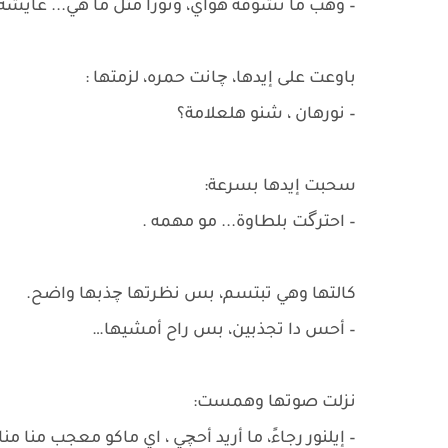
– وهب ما نشوفه هواي، ونورا مثل ما هي... عايشة، 
باوعت على إيدها، چانت حمره، لزمتها :
– نورهان ، شنو هلعلامة؟
سحبت إيدها بسرعة:
– احترگت بلطاوة... مو مهمه .
كالتها وهي تبتسم، بس نظرتها چذبها واضح.
– أحس دا تجذبين، بس راح أمشيها…
نزلت صوتها وهمست:
– إيلنور رجاءً، ما أريد أحچي ، اي ماكو معجب منا منا