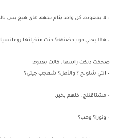
– لا يمعوده، كل واحد ينام بجهه، هاي هيج بس بالب
– هااا يعني مو بحضنهه؟ جنت متخيلتها رومانسيات
ضحكت دنكت راسها ، كالت بهدوء:
– انتي شلونج ؟ والأهل؟ شعجب جيتي؟
– مشتاقتلج ، كلهم بخير.
– ونورا؟ وهب؟