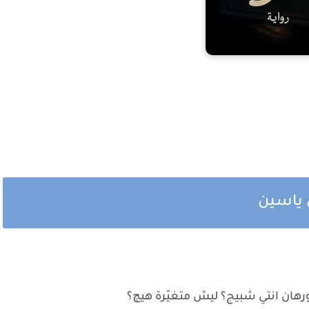
 ياسين
ورهان انتي شبيج؟ ليش متغيّرة هيچ؟