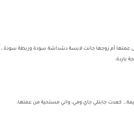
ى عمتها أم زوجها جانت لابسة دشداشة سودة وربطة سودة ،
ة باردة:
مة… كعدت جابتلي جاي ومي، واني مستحية من عمتها،