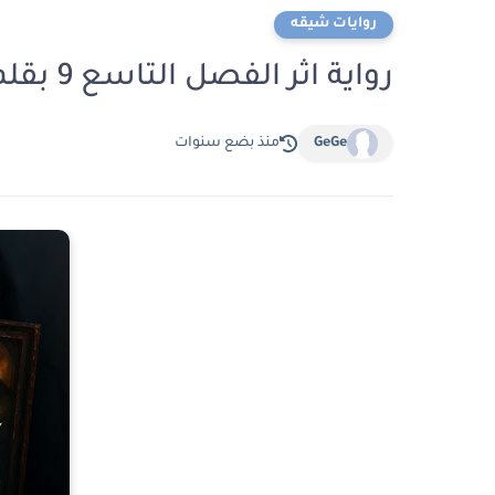
روايات شيقه
رواية اثر الفصل التاسع 9 بقلم اسيل ياسين
GeGe
منذ بضع سنوات