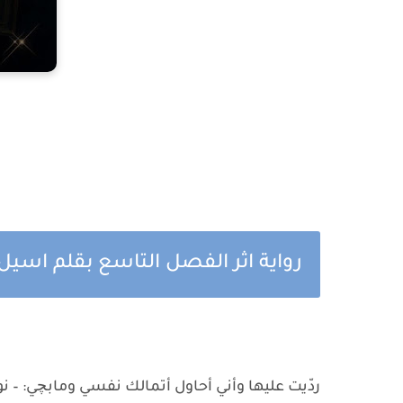
رواية اثر الفصل التاسع بقلم اسيل
ردّيت عليها وأني أحاول أتمالك نفسي ومابچي: – ن