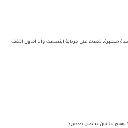
ة صغيرة، كعدت على جرباية ابتسمت وأنا أحاول أخفف
ة؟ وهيچ ينامون بحضن بعض؟