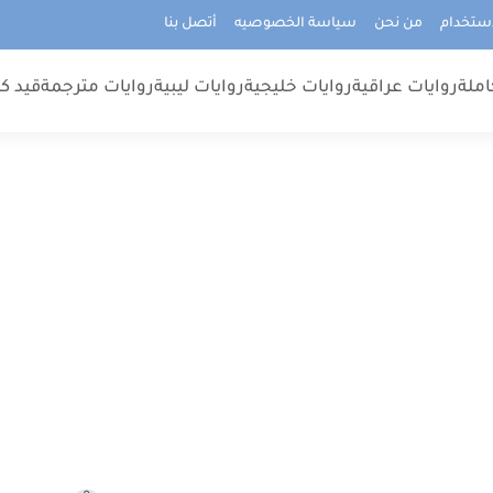
استخدام
من نحن
سياسة الخصوصيه
أتصل بنا
املة
روايات عراقية
روايات خليجية
روايات ليبية
روايات مترجمة
قيد كت