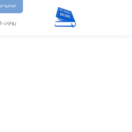
اتفاقية ال
روايات ك