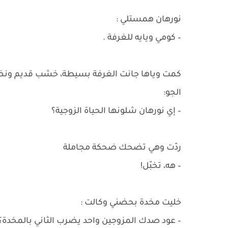
نورهان همستلي :
– كومي ويايه للغرفة .
كمت وياها جانت الغرفة بسيطة، خشب قديم ونضد
الجو:
– إي نورهان شلونها الحياة الزوجية؟
ردّت وهي تضحك ضحكة مجاملة
– هه، تخبّل!
خليت مخدة بحضني وكالت :
– عود صدك المزوجين واحد يضرب الثاني بالمخد