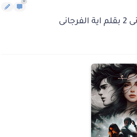
0
جانى