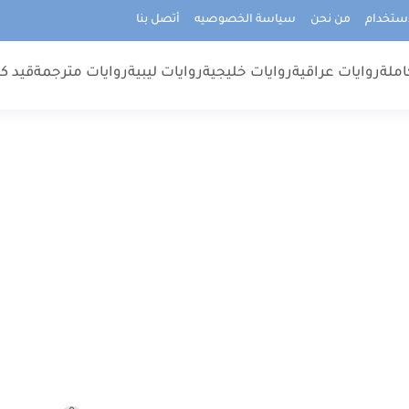
استخدام
من نحن
سياسة الخصوصيه
أتصل بنا
املة
روايات عراقية
روايات خليجية
روايات ليبية
روايات مترجمة
قيد كت