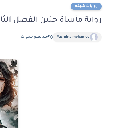
روايات شيقه
رواية مأساة حنين الفصل الثانى 2 بقلم اية الفر
Yasmina mohamed
منذ بضع سنوات