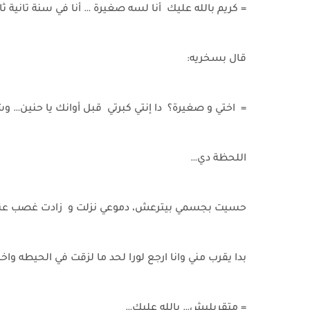
= كريم بالله عليك أنا لسه صغيرة … أنا في سنة تان
قال بسخريه:
= اختي و صغيرة؟ دا إنتي كبرتي قبل أوانك يا حنين… وش
اللحظة دي…
حسيت بجسمي بيترعش، دموعي نزلت و زادت غصب عني 
بدا يقرب مني وانا ارجع لورا لحد ما لزقت في الحيطه واخ
= متقربليش… بالله عليك…