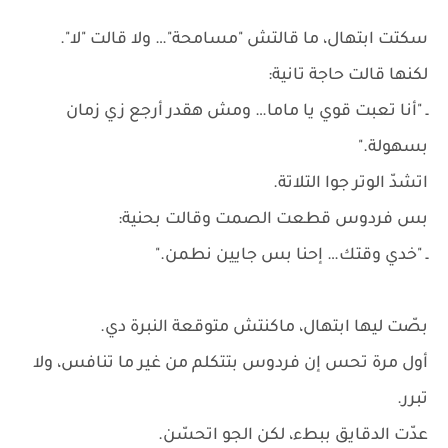
سكتت ابتهال، ما قالتش "مسامحة"… ولا قالت "لا".
لكنها قالت حاجة تانية:
ـ "أنا تعبت قوي يا ماما… ومش هقدر أرجع زي زمان
بسهولة."
اتشدّ الوتر جوا التلاتة.
بس فردوس قطعت الصمت وقالت بحنية:
ـ "خدي وقتك… إحنا بس جايين نطمن."
بصّت ليها ابتهال، ماكنتش متوقعة النبرة دي.
أول مرة تحس إن فردوس بتتكلم من غير ما تنافس، ولا
تبرر.
عدّت الدقايق ببطء، لكن الجو اتحسّن.