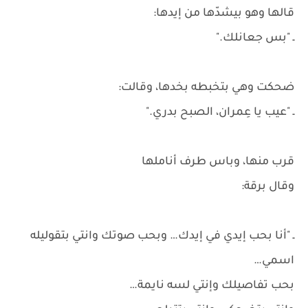
قالها وهو بيشدّها من إيدها:
ـ "بس جعانلك."
ضحكت وهي بتخبطه بخدها، وقالت:
ـ "عيب يا عِمران، الصبح بدري."
قرب منها، وباس طرف أناملها
وقال برقة:
ـ "أنا بحب إيدي في إيدك… وبحب صوتك وانتي بتقوليله
اسمي…
بحب تفاصيلك وإنتي لسه نايمة…