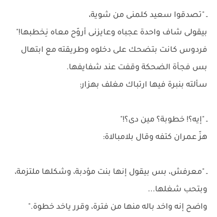
ـ "تصدقوا سعيد كلمنى من شوية،
بيقولى شاف واحدة عجباه وعايزنى أروّح معاه نِخطبها!"
فردوس كانت بتضحك على دخلوه وطريقته مع ابتهال
بس فجأة الضحكة وقفت عند شفايفها.
سألته بنبرة فيها ارتباك مغلف بهزار:
ـ "إيه؟! خطوبة؟ مين دى؟!"
هزّ عمران كتفه وقال بلامبالاة:
ـ "معرفش، بس بيقول إنها بنت مؤدبة، وشكلها ملتزمة،
وبتحب شغلها...
واضح إنه واخد باله منها من فترة، وقرر ياخد خطوة."