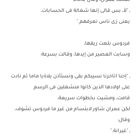
ضحك عمران، وقال بذكاء:
ـ "لأ، بس قالى إنها شغالة فى الحسابات،
يعنى زى ناس نعرفهم."
فردوس بلعت ريقها،
وسابت العصير من إيدها، وقالت بسرعة:
ـ "إحنا اتاخرنا نسيبكم بقى ونستأذن يلاةيا ماما ثم نادت
على اولادها الذين كانوا منشغلين فى الرسم
قامت، ومشيت بخطوات سريعة،
لكن عمران شاور لابتسام من غير ما فردوس تشوف،
وقال:
ـ "غيرانة."