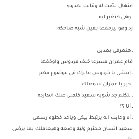
ابتهال بصّت له وقالت بهدوء:
ـ وهى هتغير ليه
رد وهو بيرمقها بعين شبه ضاحكة:
ـ هتعرفى بعدين
قام عمران مسرعا خلف فردوس واوقفها
ـ استنى يا فردوس عايزك فى موضوع مهم
ـ خير يا عمران سمعاك
ـ نتكلم جد شويه سعيد كلمنى عنك انهارده
ـ أنا ؟؟
ـ أه وحابب انه يرتبط بيكى وياخد خطوه رسمى
سعيد انسان محترم وليه وضعه وهيعاملك بما يرضى