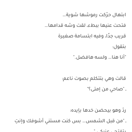
ابتهال حرّكت رموشها شوية…
فتحت عنيها ببطء، لقت وشه قدامها…
قريب جدًا، وفيه ابتسامة صغيرة
بتقول:
"أنا هنا… ولسه هافضل."
قالت وهي بتتكلم بصوت ناعم:
ـ "صاحي من إمتى؟"
ردّ وهو بيحضن خدها بإيده:
ـ "من قبل الشمس… بس كنت مستني أشوفك وإنتِ