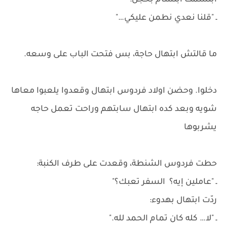
ابتسمت ابتسام بخجل:
ـ "قلنا نعدي نطمن عليكي…"
ما قالتش ابتهال حاجة، بس فتحت الباب على وسعه.
دخلوا. وحضن اولاد فردوس ابتهال وقعدوا يلعبوا معاها
شويه وبعد كده ابتهال سابتهم وراحت تعمل حاجه
يشربوها
حطت فردوس الشنطة، وقعدت على طرف الكنبة:
ـ "عاملين إيه؟ السفر تعبك؟"
ردّت ابتهال بهدوء:
ـ "لا… كله كان تمام الحمد لله."