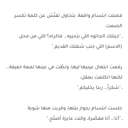
فضلت ابتسام واقفة، بتحاول تفتّش عن كلمة تكسر
الصمت.
ـ "جبتلك الجاتوه اللي بتحبيه… فاكراه؟ اللي من محل
(الاسم) اللي جنب شغلك القديم."
رفعت ابتهال عينيها ليها، ونطّت في عينها لمعة خفيفة…
لكنها اتكلمت بعقل:
ـ "شكراً… ربنا يخليكم."
جلست ابتسام بجوار بنتها، وقربت منها شوية.
ـ "أنا… أنا مقصّرة، وكنت عايزة أصلّح."