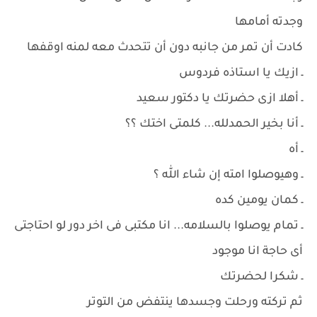
وجدته أمامها
كادت أن تمر من جانبه دون أن تتحدث معه لمنه اوقفها
ـ ازيك يا استاذه فردوس
ـ أهلا ازى حضرتك يا دكتور سعيد
ـ أنا بخير الحمدلله... كلمتى اختك ؟؟
ـ أه
ـ وهيوصلوا امته إن شاء الله ؟
ـ كمان يومين كده
ـ تمام يوصلوا بالسلامه... انا مكتبى فى اخر دور لو احتاجتى
أى حاجة انا موجود
ـ شكرا لحضرتك
ثم تركته ورحلت وجسدها ينتفض من التوتر