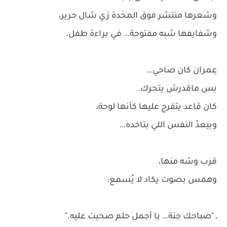
وشعرها منتشر فوق المخدة زي شال حرير،
وشفايفها شبه مفتوحة… في براءة طفل.
عِمران كان صاحي…
بس ماقدرش يتحرك.
كان قاعد يتفرج عليها كأنها لوحة،
وبيعدّ النفس اللي بتاخده…
قرب وشه منها،
وهمس بصوت يكاد لا يُسمع:
ـ "صباحك جنة… يا أجمل حلم صحيت عليه."