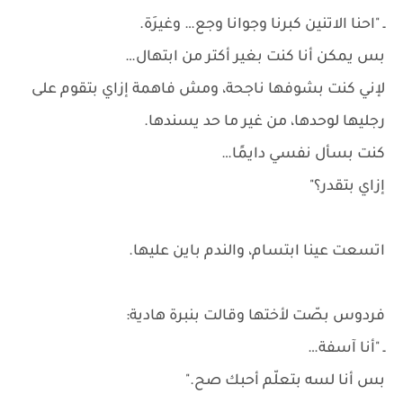
ـ "احنا الاتنين كبرنا وجوانا وجع… وغيرَة.
بس يمكن أنا كنت بغير أكتر من ابتهال…
لإني كنت بشوفها ناجحة، ومش فاهمة إزاي بتقوم على
رجليها لوحدها، من غير ما حد يسندها.
كنت بسأل نفسي دايمًا…
إزاي بتقدر؟"
اتسعت عينا ابتسام، والندم باين عليها.
فردوس بصّت لأختها وقالت بنبرة هادية:
ـ "أنا آسفة…
بس أنا لسه بتعلّم أحبك صح."