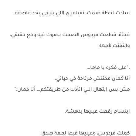
سادت لحظة صمت، تقيلة زي اللي بتيجي بعد عاصفة.
فجأة، قطعت فردوس الصمت بصوت فيه وجع حقيقي،
والتفتت لأمها:
ـ "على فكره يا ماما…
أنا كمان مكنتش مرتاحة في حياتي.
مش بس ابتهال اللي اتأذت من طريقتكم… أنا كمان."
ابتسام رفعت عينيها بدهشة.
كملت فردوس، وعينيها فيها لمعة صدق: