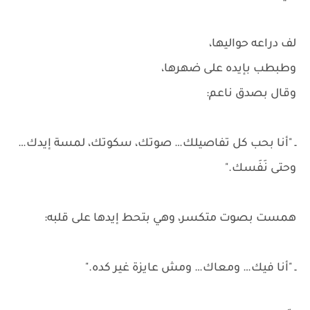
لف دراعه حواليها،
وطبطب بإيده على ضهرها،
وقال بصدق ناعم:
ـ "أنا بحب كل تفاصيلك… صوتك، سكوتك، لمسة إيدك…
وحتى نَفَسك."
همست بصوت متكسر، وهي بتحط إيدها على قلبه:
ـ "أنا فيك… ومعاك… ومش عايزة غير كده."