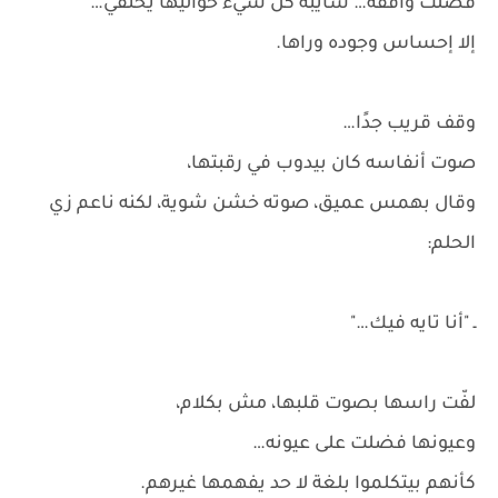
فضلت واقفة… سايبة كل شيء حواليها يختفي…
إلا إحساس وجوده وراها.
وقف قريب جدًا…
صوت أنفاسه كان بيدوب في رقبتها،
وقال بهمس عميق، صوته خشن شوية، لكنه ناعم زي
الحلم:
ـ "أنا تايه فيك…"
لفّت راسها بصوت قلبها، مش بكلام،
وعيونها فضلت على عيونه…
كأنهم بيتكلموا بلغة لا حد يفهمها غيرهم.