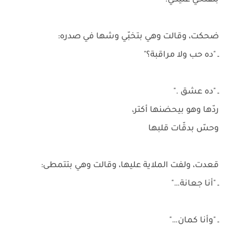
بتفتحي عنيكي."
ضحكت، وقالت وهي بتخبّي وشها في صدره:
ـ "ده حب ولا مراقبة؟"
ـ "ده عشق ."
ردّها وهو بيحضنها أكتر،
وحسّ بدقّات قلبها
قعدت، ولفت الملاية عليها، وقالت وهي بتتمطى:
ـ "أنا جعانة…"
ـ "وأنا كمان…"