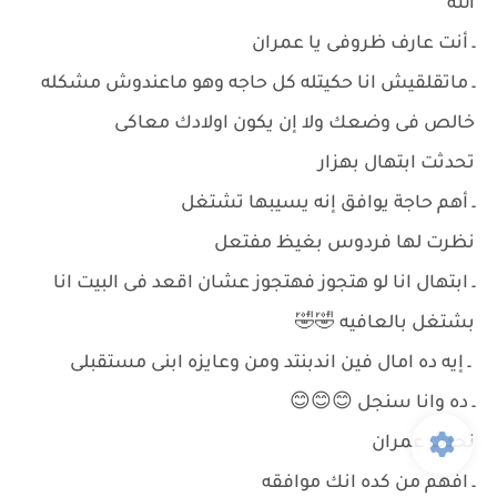
الله
ـ أنت عارف ظروفى يا عمران
ـ ماتقلقيش انا حكيتله كل حاجه وهو ماعندوش مشكله
خالص فى وضعك ولا إن يكون اولادك معاكى
تحدثت ابتهال بهزار
ـ أهم حاجة يوافق إنه يسيبها تشتغل
نظرت لها فردوس بغيظ مفتعل
ـ ابتهال انا لو هتجوز فهتجوز عشان اقعد فى البيت انا
بشتغل بالعافيه 🤣🤣
ـ إيه ده امال فين اندبنتد ومن وعايزه ابنى مستقبلى
ـ ده وانا سنجل 😊😊😊
تحدث عمران
ـ افهم من كده انك موافقه