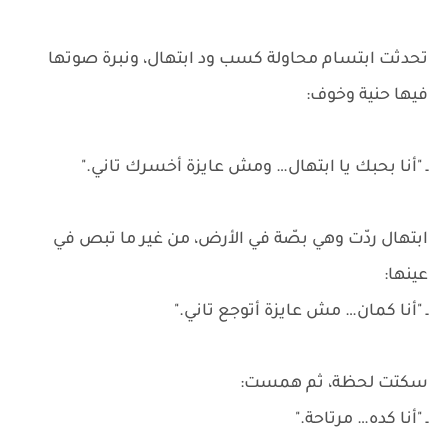
تحدثت ابتسام محاولة كسب ود ابتهال، ونبرة صوتها
فيها حنية وخوف:
ـ "أنا بحبك يا ابتهال… ومش عايزة أخسرك تاني."
ابتهال ردّت وهي بصّة في الأرض، من غير ما تبص في
عينها:
ـ "أنا كمان… مش عايزة أتوجع تاني."
سكتت لحظة، ثم همست:
ـ "أنا كده… مرتاحة."