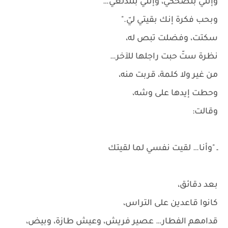
وإنتي بتضحكي، وإنتي بتتدلعي…
وبحب فكرة إنك بقيتي ليّ."
سكتت، وفضلت تبص له،
نظرة ستّ حبت راجلها للآخر…
من غير ولا كلمة، قربت منه،
وحطت إيدها على وشه،
وقالت:
ـ "وأنا… لقيت نفسي لما لقيتك
بعد دقائق،
كانوا قاعدين على التراس،
قدامهم الفطار… عصير فريش، وعيش طازة، وبيض،