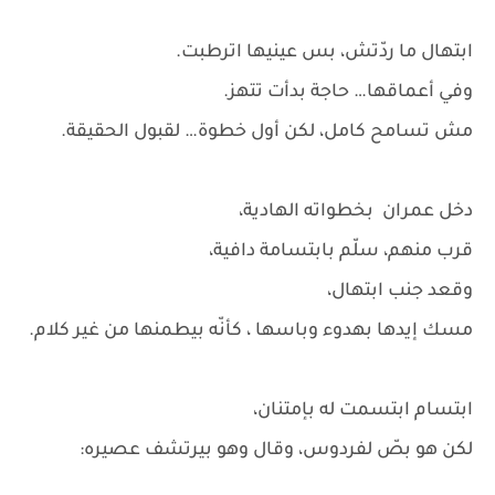
ابتهال ما ردّتش، بس عينيها اترطبت.
وفي أعماقها… حاجة بدأت تتهز.
مش تسامح كامل، لكن أول خطوة… لقبول الحقيقة.
دخل عمران بخطواته الهادية،
قرب منهم، سلّم بابتسامة دافية،
وقعد جنب ابتهال،
مسك إيدها بهدوء وباسها ، كأنّه بيطمنها من غير كلام.
ابتسام ابتسمت له بإمتنان،
لكن هو بصّ لفردوس، وقال وهو بيرتشف عصيره: