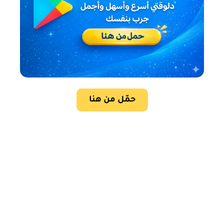
حمّل من هنا