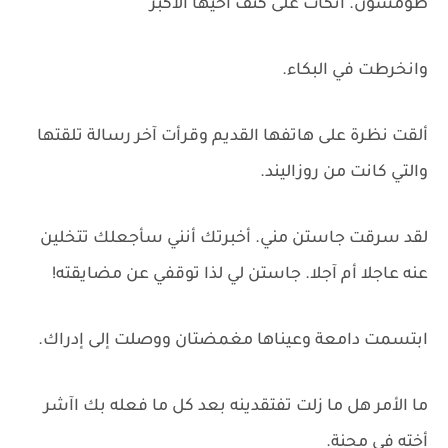
طومسون. اتكأت على كتف أخيها الأكبر
وانخرطت في البكاء.
ألقت نظرة على هاتفها القديم وقرأت آخر رسالة تلقتها
والتي كانت من روزاليند.
لقد سرقت جاستن مني. أخبرتك أنني سأجعلك تتخلين
عنه عاجلا أم آجلا. جاستن لي لذا توقفي عن مضايقته!
ابتسمت دامعة وعيناها مغمضتان ووصلت إلى إدراك.
ما الأمر هل ما زلت تفتقدينه بعد كل ما فعله بك اآشر
أخته في محنة.