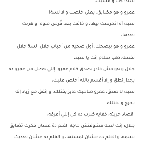
سيد: جت و مشيت،
عمرو و هو مضايق: يعنى خلصت و لا لسة!
سيد: أه اتحرشت بيها، و فاقت بعد قُرص منوم، و هربت
بعدها،
عمرو و هو بيضحك: أول ضحيه من أحباب جلال، لسة جلال
نفسه، طب سلام إنت يا سيد،
جلال و هو مش قادر يصدق كلام عمرو: إللي حصل من عمرو ده
بجد! إنطق و إلا أقسم بالله أخلص عليك،
سيد: لا صدق، عمرو صاحبك عايز يقتلك، و إتفق مع زياد إنه
يخرج و يقتلك،
قصاد حريته، كفايه ضرب ده كل إللي أعرفه،
جلال: إنت لسه مشوفتش حاجه القلم دة عشان فكرت تضايق
نسمه، و القلم دة عشان لمستها، و القلم دة عشان تعديت