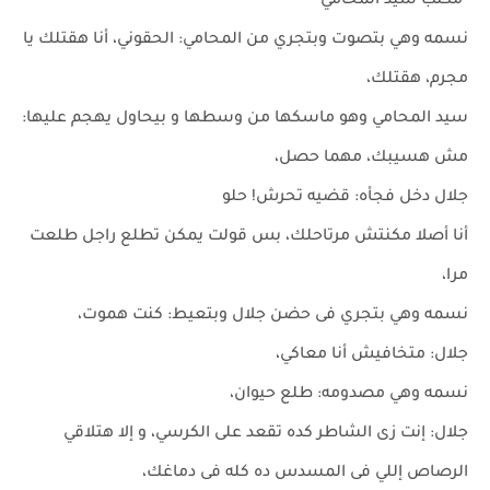
-مكتب سيد المحامي-
نسمه وهي بتصوت وبتجري من المحامي: الحقوني، أنا هقتلك يا
مجرم، هقتلك،
سيد المحامي وهو ماسكها من وسطها و بيحاول يهجم عليها:
مش هسيبك، مهما حصل،
جلال دخل فجأه: قضيه تحرش! حلو
أنا أصلا مكنتش مرتاحلك، بس قولت يمكن تطلع راجل طلعت
مرا،
نسمه وهي بتجري فى حضن جلال وبتعيط: كنت هموت،
جلال: متخافيش أنا معاكي،
نسمه وهي مصدومه: طلع حيوان،
جلال: إنت زى الشاطر كده تقعد على الكرسي، و إلا هتلاقي
الرصاص إللي فى المسدس ده كله فى دماغك،