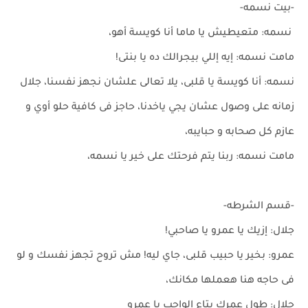
-بيت نسمه-
نسمه: متعيطيش يا ماما أنا كويسة أهو،
مامت نسمه: إيه إللي بيجرالك ده يا بنتى!
نسمه: أنا كويسة يا قلبى، يلا تعالى علشان نجهز نفسنا، جلال
زمانه على وصول عشان يجي ياخدنا، حاجز فى كافية حلو أوي و
عازم كل صحابه و حبايبه،
مامت نسمه: ربنا يتم فرحتك على خير يا نسمه،
-قسم الشرطه-
جلال: إزيك يا عمرو يا صاحبي!
عمرو: بخير يا حبيب قلبى، جاي ليه! مش تروح تجهز نفسك و لو
فى حاجه هنا هعملها مكانك،
جلال: طول عمرك بتاع الواجب يا عمرو