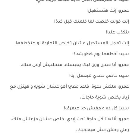
سيد: أنا معرفتش أعمل حاجة معاها جريت مني،
عمرو: إنت هتستهبل!
إنت قولت خلصت لما كلمتك قبل كدة!
بتكذب عليا!
إنت تعمل المستحيل عشان تخلص النهاردة لو هتخطفها،
سيد: أخطفها يوم خطوبتها!
عمرو: أنا عندى ورق ليك يحبسك، متخلنيش أزعل منك،
سيد: حاضر، حمدي هيعمل إيه!
عمرو: ملكش دعوة، قاعد معايا أهو عشان شويه و هينزل مع
زياد يخلص شوية حاجات،
سيد: كل ده و مفيش حد هيعرف!
عمرو: أنا هنا كل حاجة تحت إيدي، خلص عشان مزعلش منك،
زعلي وحش مش هيعجبك،