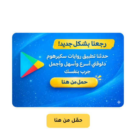
حمّل من هنا