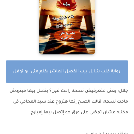
رواية قلب شايل بيت الفصل العاشر بقلم منى ابو نوفل
جلال: يعنى متعرفيش نسمه راحت فين؟ بتصل بيها مبتردش،
مامت نسمه: قالت الصبح إنها هتروح عند سيد المحامي فى
مكتبه عشان تمضي على ورق هو إتصل بيها إمبارح،