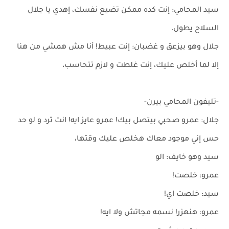
سيد المحامي: إنت كده ممكن تضيع نفسك، إهدي يا جلال
السلاح يطول،
جلال وهو بيزعق و غضبان: إنت عبيط! أنا مش همشي من هنا
إلا لما أخلص عليك، إنت غلطت و لازم تتحاسب،
-تليفون المحامي بيرن-
جلال: عمرو صحبي بيتصل بيك! عمرو عايز ايه! انت ترد و لو حد
حس إني موجود معاك هخلص عليك وقتها،
سيد وهو خايف: الو
عمرو: خلصت!
سيد: خلصت اي!
عمرو: هنهزر! نسمه مجاتش ولا ايه!