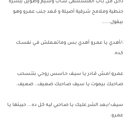
دخـل مـن بـاب المستـشفى شـاب وسـيم وطـويل ببشـرة
حنـطية ومـلامح شـرقية أصيـلة و قـعد جـنب عمـرو وهـو
بيـقول......
:/أهـدي يـا عمـرو أهـدي بـس وماتعـملش فـي نفسـك
كـده.
عمـرو:/مـش قـادر يـا سيـف حـاسس روحـي بتتـسحب
صـاحبك بـيموت يـا سـيف صـاحبك ضعـيف.. ضعـيف.
سيـف:/بـعد الشر علـيك يـا صـاحبي ليـه كـل ده... حبيـتها يـا
عمـرو.