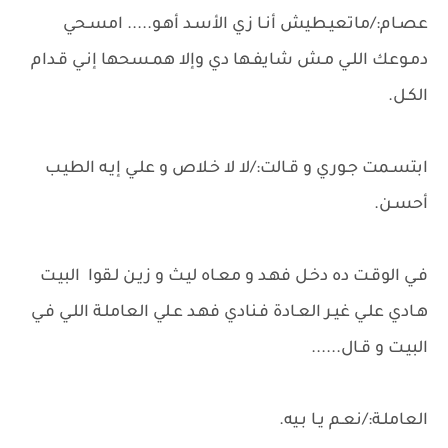
عصـام:/ماتعيـطيش أنـا زي الأسـد أهـو..... امسـحي
دمـوعك اللـي مـش شايفـها دي وإلا همـسحها إنـي قـدام
الكـل.
ابتسـمت جـوري و قـالت:/لا لا خـلاص و علـي إيـه الطيـب
أحسـن.
فـي الوقـت ده دخـل فهـد و معـاه ليـث و زيـن لـقوا البيـت
هـادي علـي غيـر العـادة فـنادي فهـد عـلي العاملـة اللـي فـي
البيـت و قـال......
العاملـة:/نعـم يـا بـيه.