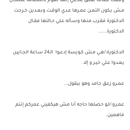
وقـفت عـفاف بقـلق بتدعـي إنـها تـقوم بالسـلامة علشـان
مـش يـكون التمـن عمـرها عـدي الوقـت وبعـدين خـرجت
الدكـتورة فقـرب منـها وسـأله عـلي حـالتها فقـال
الدكـتورة......
الدكـتورة:/هـي مـش كـويسة إدعـوا الـ24 سـاعة الجـايين
يعـدوا عـلي خيـر و إلا.
عمـرو زعق جامد وهو بيقول...
عمـرو:/لـو حصلها حاجه أنا مش هيكفيني عمركم إنتم
فاهمين.