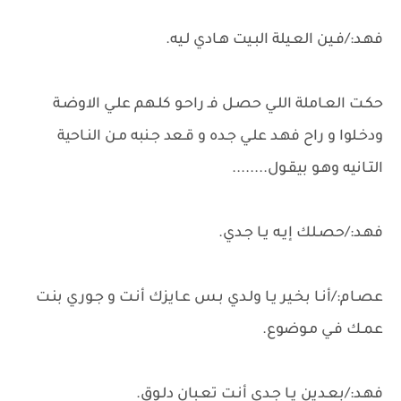
فهـد:/فـين العـيلة البـيت هـادي لـيه.
حكـت العـاملة اللـي حصـل فـ راحـو كلـهم علـي الاوضـة
ودخـلوا و راح فهـد علـي جـده و قـعد جـنبه مـن النـاحية
التـانيه وهـو بيقـول........
فهـد:/حصـلك إيـه يـا جـدي.
عصـام:/أنـا بخـير يـا ولـدي بـس عـايزك أنـت و جـوري بنـت
عمـك فـي مـوضوع.
فهـد:/بعـدين يـا جـدي أنـت تعـبان دلـوق.