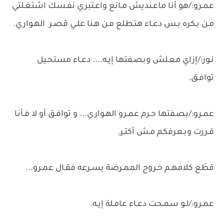
عمـرو:/هو أنا ماعـنديش مـانع واعـتبري نفـسك اشتغـلتي
مـن بـكره بـس دعـاء هتـطلع مـن هـنا علـي قصـر الهـواري.
نـور:/إزاي معـلش وبصـفتها إيـه.... دعـاء مستحـيل
توافـق.
عمـرو:/بصـفتها حـرم عمـرو الهـواري... و توافـق أو لا فـأنا
قـررت وبـعرفكم مـش أكتـر.
قطَع كلامهـم خـروج الممـرضة بسـرعه فقـال عمـرو...
عمـرو:/لـو سمـحت دعـاء عامـلة إيـه.