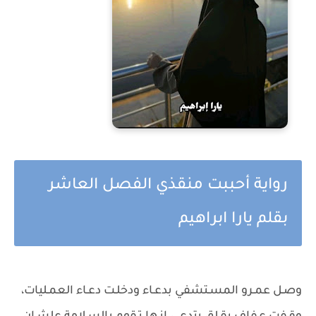
رواية أحببت منقذي الفصل العاشر
بقلم يارا ابراهيم
وصـل عمـرو المسـتشفي بدعـاء ودخلـت دعـاء العمـليات،