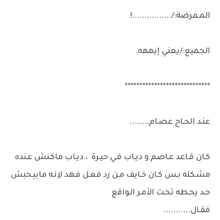
المـمرضة:/................!
الجميع:/يعني إيههه.
*****************************
عنـد الحـاج عصـام........
كـان قـاعد عـاصم و ديـاب فـي حيـرة ، ديـاب ماكـنش عـنده
مشـكله بـس كـان خـايف مـن رد فعـل فـهد لإنـه مابيـحبش
حـد يحـطه تحـت الأمـر الـواقع
فقـال...........