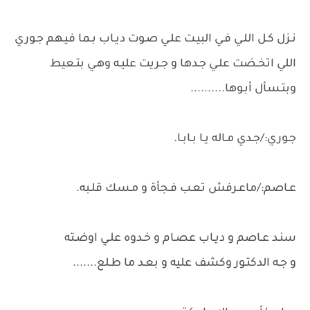
نـزل كـل اللـي فـي البيـت علـي صـوت ديـاب بـما فيـهم جـوري
اللي اتخـضت علـي جـدها و جـريت عليـه وهـي بتـعيط
وبتـسأل أبـوها..........
جـوري:/جـدي مـاله يـا بـابـا.
عـاصم:/ماعـرفش تعـب فـجأة و مـسك قلـبه.
سنـد عـاصم و ديـاب عصـام و خـدوه علـي اوضـته
و جـه الدكتـور وكشف عليه و بعـد ما طـلع.......