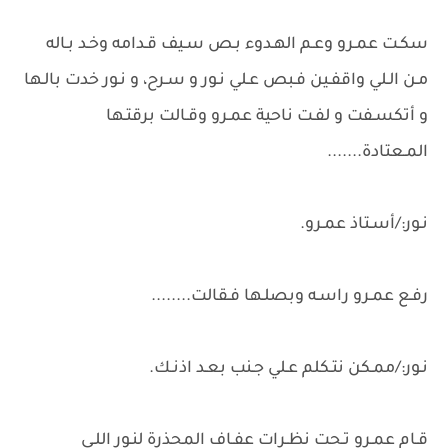
سكـت عمـرو وعـم الهـدوء بـص سـيف قـدامه وخـد بـاله
مـن الـلي واقفـين فـبص عـلي نـور و سـرح، و نـور خدت بالـها
و أتكسـفت و لفـت ناحية عمـرو وقـالت برقتـها
المـعتادة.......
نـور:/أسـتاذ عمـرو.
رفـع عمـرو راسـه وبصلـها فـقالت........
نـور:/ممـكن نتـكلم عـلي جـنب بعـد اذنـك.
قـام عمـرو تـحت نظـرات عفـاف المحذرة لنـور اللـي