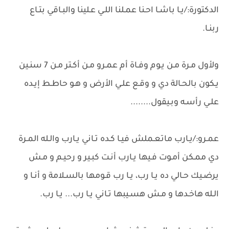
الدكتورة:/يـا باشـا احـنا عمـلنا اللـي عـلينا والبـاقي بتـاع
ربنـا.
ولأول مـرة مـن يـوم وفـاة أم عمـرو مـن أكـتر مـن 7 سنـين
يـكون بالحـالة دي و وقـع علـي الأرض و هـو حاطـط إيـده
علـي رأسـه وبـيقول........
عمـرو:/يـارب ماتعـملش فيـا كـده تـاني يـارب والـله المـرة
دي ممـكن أمـوت فـيها يـارب أنـت كبـير و رحيـم و مـش
يرضـيك حـالي ده يـا رب، يـا رب قـومها بالسـلامة و أنـا و
الـله هاخـدها و مـش هسـيبها تـاني يـا رب... يـا رب.