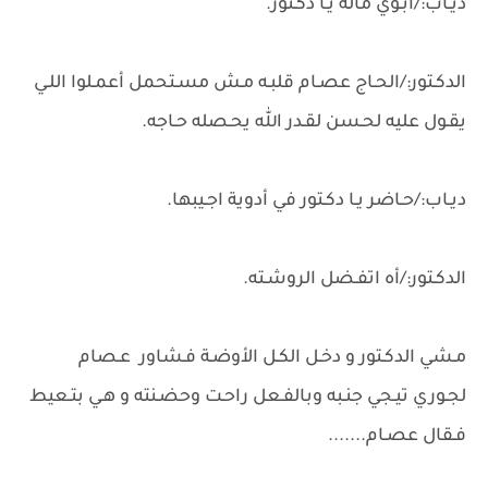
ديـاب:/أبـوي ماله يـا دكـتور.
الدكـتور:/الحـاج عصـام قلبـه مـش مسـتحمل أعمـلوا اللـي
يقـول عليه لحـسن لقـدر الله يحـصله حـاجه.
ديـاب:/حـاضر يـا دكـتور في أدوية اجـيبها.
الدكـتور:/أه اتفـضل الروشـته.
مـشي الدكـتور و دخـل الكـل الأوضـة فـشاور عـصام
لجـوري تيـجي جنـبه وبالفـعل راحـت وحضـنته و هـي بتـعيط
فـقال عصـام.......