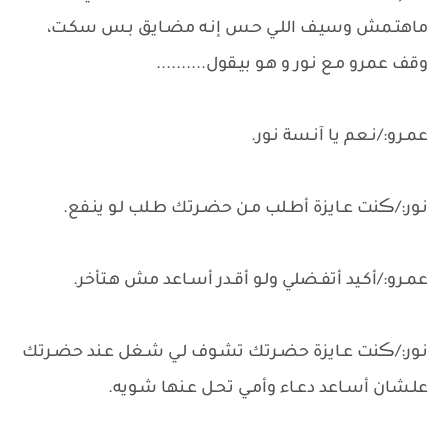
ماهتـمش وسيـف اللـي حـس إنـه مضـايق بـس سكـت،
وقف عمرو مـع نـور و هـو بيـقول..........
عمـرو:/نـعم يا آنـسة نـور.
نـور:/ڪنت عـايزة أطـلب مـن حضـرتك طـلب لـو ينـفع.
عمـرو:/أكـيد أتفـضلي ولـو أقـدر أسـاعد مش هـتأخر.
نـور:/ڪنت عـايزة حضـرتك تشـوف لـي شـغل عـند حضـرتك
علـشان أسـاعد دعـاء وأمـي تحـل عـنها شـويه.