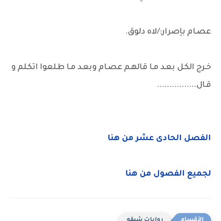
عصـام بإصرار:/لاه دلوق.
خـرج الكـل بعـد مـا قالهـم عصـام وبعـد مـا طـلعوا اتكـلم و
قـال................
الفصل الحادى عشر من هنا
لجميع الفصول من هنا
روايات شيقه