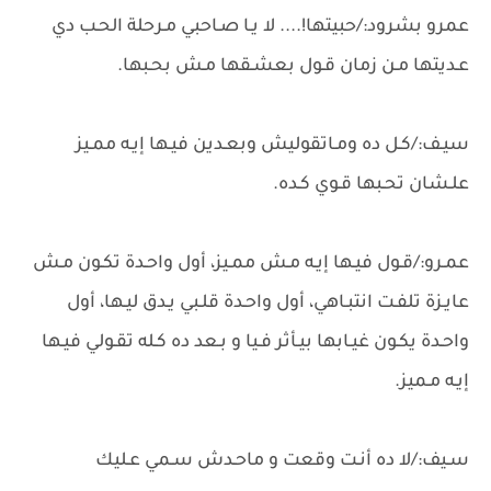
عمرو بشرود:/حبيتها!.... لا يـا صـاحبي مـرحلة الحـب دي
عـديتها مـن زمان قـول بعشـقها مـش بحـبها.
سيـف:/كـل ده ومـاتقوليش وبعـدين فيـها إيـه ممـيز
علـشان تحـبها قـوي كـده.
عمـرو:/قـول فيـها إيـه مـش ممـيز، أول واحـدة تكـون مـش
عايـزة تلفـت انتبـاهي، أول واحـدة قلـبي يـدق ليـها، أول
واحـدة يكـون غيـابها بيـأثر فـيا و بـعد ده كـله تقـولي فيـها
إيـه مـميز.
سـيف:/لا ده أنـت وقعت و ماحـدش سـمي عـليك