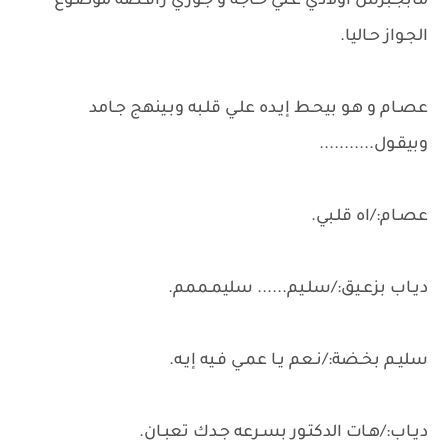
مابجـبرش أولادي عـلي حـاجه و جـوري رافـضة موضـوع
الجـواز حـاليا.
عصـام و هـو بيحـط إيـده علـي قلـبه وبـينهج جـامد
وبيقـول...........
عصـام:/اه قلـبي.
ديـاب بزعـيق:/سلـيم...... سليمـممم.
سليـم بخـضة:/نـعم يـا عمـي فـيه إيـه.
ديـاب:/هـات الدكتـور بسـرعه جـدك تعبـان.