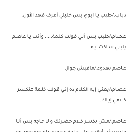
ديـاب:/طيـب يـا ابـوي بـس خلـيني أعـرف فـهد الأول.
عـصام:/طيـب بـس أنـي قـولت كلـمة..... وأنـت يـا عاصـم
يابنـي سـاكت ليـه.
عـاصم بهـدوء:/مافيـش جـواز.
عصـام:/يعنـي إيـه الكـلام ده إنـي قـولت كلـمة هتكـسر
كـلامي إيـاك.
عـاصم:/مـش بكسـر كـلام حضـرتك و لا حـاجه بـس أنـا