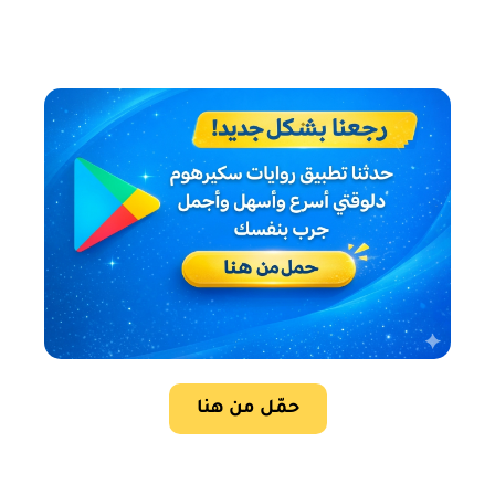
حمّل من هنا