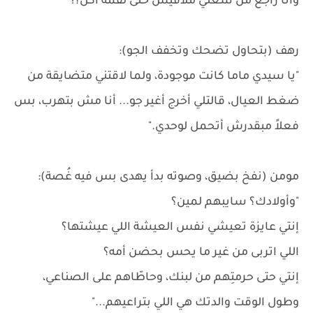
وأنا راجع من شغلي ملاقيش حتى لقمة أكل؟!"
رهف (بتحاول تضحك وتخفف الجو):
"يا سيدي ماما كانت موجودة، ولما لاقتني متضايقة من
ضغط العيال، قالتلي أخرج أغير جو... أنا مش بتهرب، بس
فعلاً مبقدرش أتحمل لوحدي."
مومن (نفخ بضيق، وصوته بدأ يهدى بس فيه غُصة):
"وأولادك؟ سايبهم لمين؟
إنتي عايزة تعيشي نفس العيشة اللي عيشتها؟
اللي اتربى من غير ما يحس بحضن أمه؟
إنتي حتى حرمتِهم من لبنك، وحاطّاهم على الصناعي،
وطول الوقت والدتك هي اللي بتراعيهم..."