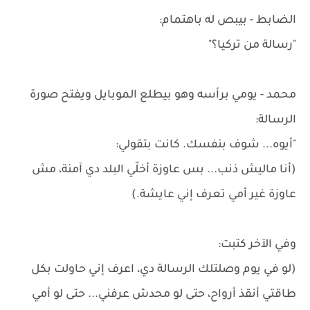
الضابط - بيبص له باهتمام:
"رسالة من تركيا؟"
محمد - يومي برأسه وهو بيطلع الموبايل ويفتح صورة
الرسالة:
"أيوه... شوف بنفسك. كانت بتقولي:
(أنا ماليش ذنب... بس عاوزة أخلّي البلد دي آمنة، مش
عاوزة غير أمي تعرف إني عايشة.)
وفي الآخر كتبت:
(لو في يوم وصلتلك الرسالة دي، اعرف إني حاولت بكل
طاقتي أنقذ أرواح، حتى لو محدش عرفني... حتى لو أمي