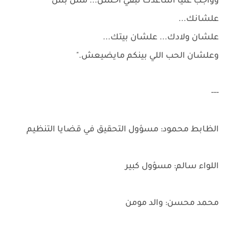
وواجب عليا أساعدك تبقي أحسن... مش بس
علشانك...
علشان ولادك... علشان بيتك...
وعلشان الحب اللي بينكم مايضيعش."
---
الظابط محمود: مسؤول التحقيق في قضايا التنظيم
اللواء سالم: مسؤول كبير
محمد محسن: والد مومن