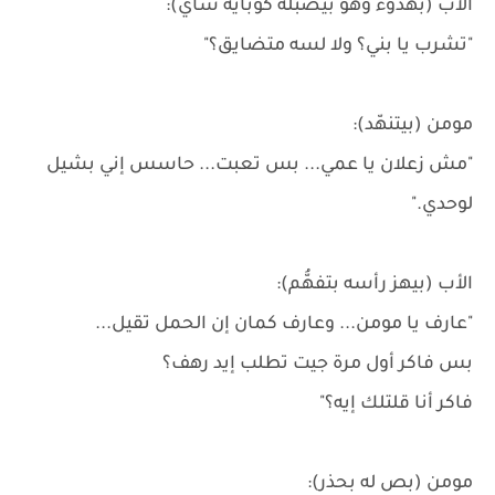
الأب (بهدوء وهو بيصبله كوباية شاي):
"تشرب يا بني؟ ولا لسه متضايق؟"
مومن (بيتنهّد):
"مش زعلان يا عمي... بس تعبت... حاسس إني بشيل
لوحدي."
الأب (بيهز رأسه بتفهُّم):
"عارف يا مومن... وعارف كمان إن الحمل تقيل...
بس فاكر أول مرة جيت تطلب إيد رهف؟
فاكر أنا قلتلك إيه؟"
مومن (بص له بحذر):