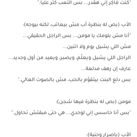
"كنت فاكِر إني هقدر... بس التعب كتر عليا."
الأب (بص له بنظرة أب مش بيعاتب، لكنه بيوجه):
"أنا مش بلومك يا مومن... بس الراجل الحقيقي...
مش اللي يشيل يوم ولا اتنين...
الراجل اللي يشيل ويعلّم، ويصبر، ويعيد من أول وجديد...
عارف إن رهف مدلعة...
بس دلع البنت بيتقوّم بالحب، مش بالصوت العالي."
مومن (بص له بنظرة فيها شجن):
"بس أنا حاسس إني لوحدي... هي حتى مبقتش تحاول."
الأب (بإصرار وحنية):