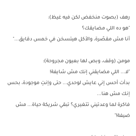
رهف (بصوت منخفض لكن فيه غيظ):
"هو ده اللي مضايقك؟
أنا مش مقصّرة، والأكل هيتسخن في خمس دقايق..."
مومن (وقف، وبص لها بعيون مجروحة):
"لا... اللي مضايقني إنك مش شايفة!
بدأت أحس إني عايش لوحدي... حتى وإنتِ موجودة، بحس
إنك مش هنا...
فاكرة لما وعدتيني تتغيري؟ تبقي شريكة حياة... مش
ضيفة!"