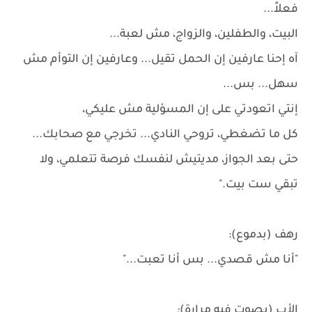
فعلاً...
البيت، والطفلين، والزواج، مش لعبة...
آه إحنا عارفين إن الحمل تقيل... وعارفين إن التوأم مش
سهل... بس...
إنتي اتعودتي على إن المسؤلية مش عليكي،
كل ما تضغطي، تروحي النادي... تخرجي مع صحابك...
حتى بعد الجواز، مديتيش لنفسك فرصة تتعلمي، ولا
تبقي ست بيت."
رهف (بدموع):
"أنا مش قصدي... بس أنا تعبت..."
الأب (بصوت فيه مرارة):