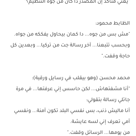
"يعني متأكد إن المصدر دا كان من جوه التنظيم؟"
الظابط محمود:
"مش بس من جوه... دا كمان بيحاول يفككه من جواه.
وبحسب تتبعنا... آخر رسالة جت من تركيا... وبعدين كل
حاجة وقفت."
محمد محسن (وهو بيقلب في رسايل ورقية):
"أنا مشفتهاش... لكن حاسس إني عرفتها... في مرة
جاتلي رسالة بتقولي:
أنا ماليش ذنب، بس نفسي البلد تكون آمنة... ونفسي
أمي تعرف إني لسه عايشة.
من يومها... الرسائل وقفت."