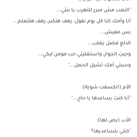
"التعب مش مبرر للتهرب يا بنتي...
أنا وأمك كنا كل يوم نقول: رهف هتكبر، رهف هتتعلم...
بس مفيش...
الدلع فضل يغلب...
وجيتِ الجواز، واستغليتي حب مومن ليكي...
وسبتي أمك تشيل الحمل..."
الأم (اتكسفت شوية):
"أنا كنت بساعدها يا حاج..."
الأب (بص لها):
"كنتي بتساعديها؟