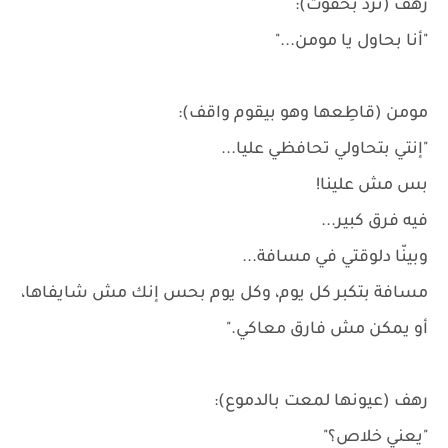
رهف (ترد بخفوت):
"أنا بحاول يا مومن..."
مومن (قاطِعها وهو بيقوم واقف):
"إنتي بتحاولي تحافظي عليا...
بس مش علينا!
فيه فرق كبير...
وبينّا دلوقتي في مسافة...
مسافة بتكبر كل يوم، وكل يوم بحس إنك مش شايفاها،
أو يمكن مش فارق معاكي."
رهف (عيونها لمعت بالدموع):
"يعني خلاص؟"