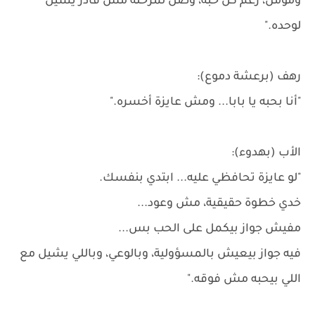
ومومن، رغم كل حبه، وصل لمرحلة مش قادر يشيل
لوحده."
رهف (برعشة دموع):
"أنا بحبه يا بابا... ومش عايزة أخسره."
الأب (بهدوء):
"لو عايزة تحافظي عليه... ابتدي بنفسك.
خدي خطوة حقيقية، مش وعود...
مفيش جواز بيكمل على الحب بس...
فيه جواز بيعيش بالمسؤولية، وبالوعي، وباللي يشيل مع
اللي بيحبه مش فوقه."