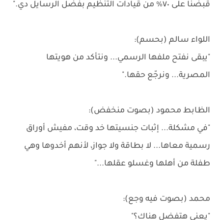
قبضنا على ٧٠٪ من قيادات التنظيم بفضل الرسايل دي."
اللواء سالم (بحسم):
"يبقى نفتح ملفها الرسمي... ونتأكد من هويتها
المصرية... ونرجّع حقها."
الظابط محمود (بصوت منخفض):
"في مشكلة... إثبات جنسيتها خد وقت، مفيش أوراق
رسمية معاها... لا بطاقة ولا جواز، لأنهم أخدوها وهي
طفلة من أهلها وغسلو عقلها..."
محمد (بصوت فيه وجع):
"يعني هتفضل هناك؟"