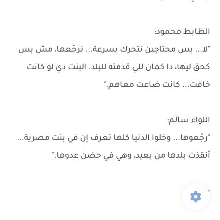
الظابط محمود:
"لا... بس محتاجين نتحرك بسرعة... نرجّعها، مش بس
كحق ليها، دا كمان للي قدمته للبلد. البنت دي لو كانت
خافت... كانت ضاعت معاهم."
اللواء سالم:
"رجّعوها... وخلوا الدنيا كلها تعرف إن في بنت مصرية...
أنقذت بلدها من بعيد، وهي في حضن عدوها."
---