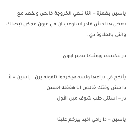
ياسين بغمزة = اننا نلغي الخروجة خالص ونقعد مع
بعض هنا مش قادر استوعب ان في عيون ممكن تبصلك
وانتى بالحلاوة دي .
در تتكسف ووشها يحمر اووي
يأنكج في دراعها ولسه هيخرجوا تلفونه يرن . ياسين = لأ
دا مش وقتك خالص انا هقفله احسن
در = استنى طب شوف مين الأول
ياسين = دا رامي اكيد بيرخم علينا