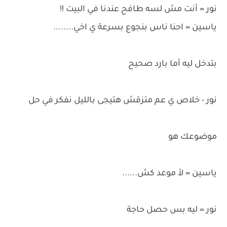
نور = أنت مش لسه طافح عندنا في البيت !!
ياسين = احنا ناس بنجوع بسرعة ي اخي........
بتدخل ليه أما بارد صحيح
نور - خلاص ي عم متزقش هتيجى بالليل نفكر في حل
موضوعك هو
ياسين = لأ موعد كش......
نور = ليه بس حصل حاجة