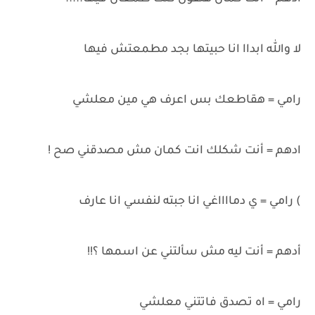
لا والله ابداا انا حبيتها بجد مطمعتش فيها
رامي = هقاطعك بس اعرف هي مين معلشي
ادهم = أنت شكلك انت كمان مش مصدقني صح !
) رامي = ي دمااااغي انا جبته لنفسي انا عارف
أدهم = أنت ليه مش سألتني عن اسمها ؟!!
رامي = اه تصدق فاتتني معلشي