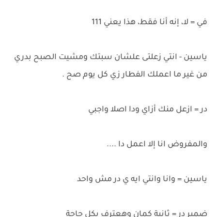
في = لا، إنه أنا فقط، هذا يعني 111
ياسين - انتي زعلتى علشان سبتك ومشيت الصبح بدري
من غير ما اعملك الفطار زي كل يوم صح .
در = ازعل منك أزاي ودا اصلا واجبي
والمفروض انا إلا اعمل دا ....
ياسين = وانا وانتي ايه ي در مش واحد
ضمير در = ثانية كمان وهعترف بكل حاجة