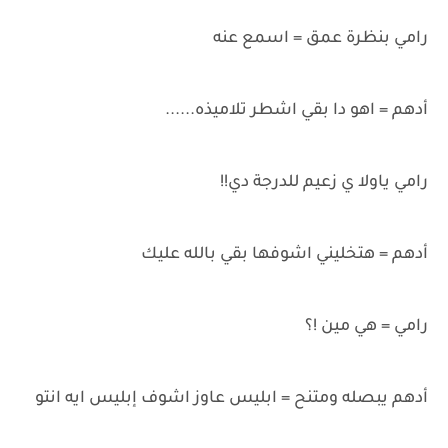
رامي بنظرة عمق = اسمع عنه
أدهم = اهو دا بقي اشطر تلاميذه......
رامي ياولا ي زعيم للدرجة دي!!
أدهم = هتخليني اشوفها بقي بالله عليك
رامي = هي مين !؟
أدهم يبصله ومتنح = ابليس عاوز اشوف إبليس ايه انتو