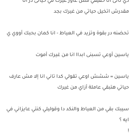
دي تانى انا حقيقي مش عاوز غيرك في حياتى در انا
مقدرش اتخيل حياتي من غيرك بجد
تحضنه در بقوة وتزيد في العياط - انا كمان بحبك أووي ي
ياسين أوعي تسبنى ابداا انا من غيرك أموت
ياسين = ششش اوعي تقولي كدا تاني انا إلا مش عارف
حياتي هتبقي عاملة أزاي من غيرك
سيبك بقي من العياط والنكد دا وقوليلي كنتي عايزاني في
ايه ؟
!