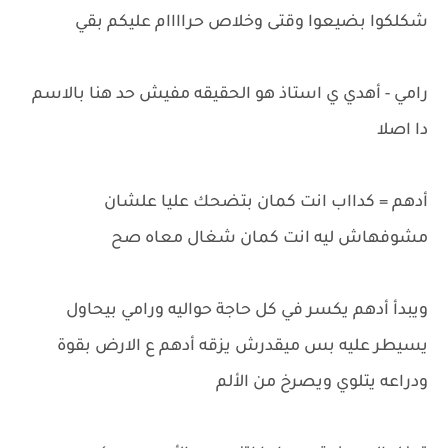
شكلكوا بضيعوا وقتى وخلاص حراااام عليكم بقي
رامي - أهدي ي استاذ هو الحقيقه مفيش حد هنا بالاسم
دا اصلا
أدهم = كدااب انت كمان بتضحك عليا علشان
مشوفهاش ليه انت كمان شغال معاه صح
ويبدأ أدهم يكسر في كل حاجة حواليه ورامي بيحاول
يسيطر عليه بس ميقدرش يزقه أدهم ع الارض بقوة
ودراعه يتلوي ويصرخ من الألم