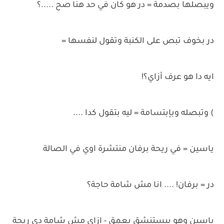
ويبصلها بصدمة = در هو كان في حد هنا صح .....؟
در بخوف تبص على الكنبة وتقول لنفسها =
ايه دا هو عرف أزاي؟!
) وتبصله وبإبتسامة = ليه بتقول كدا ....
ياسين = في ريحة برفان منتشرة اوي في الصالة
در = برفان! .... انا مش شامة حاجة؟
ياسين وهو بيستنشق بعمق - ازاي مش شامة دي ريحة