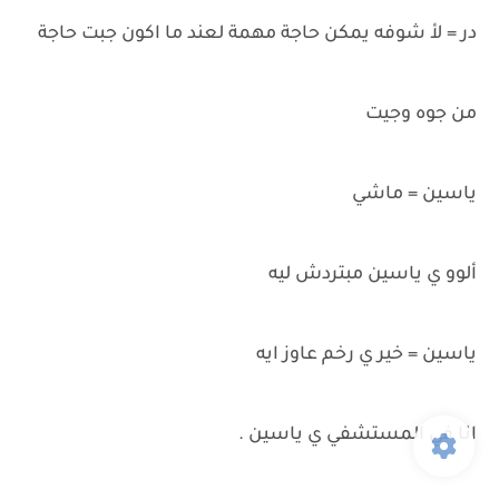
در = لأ شوفه يمكن حاجة مهمة لعند ما اكون جبت حاجة
من جوه وجيت
ياسين = ماشي
ألوو ي ياسين مبتردش ليه
ياسين = خير ي رخم عاوز ايه
انا في المستشفي ي ياسين .