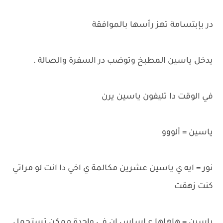
در بإبتسامة تهز رأسها بالموافقة
يدخل ياسين المطبخ وتوضب در السفرة والصالة .
في الوقت دا تليفون ياسين يرن
ياسين = ألووو
نور = ايه ي ياسين عشرين مكالمة ي اخي دا انت لو مراتي
كنت زهقت
ياسين = هاهاها ع اساس ان في واحدة ممكن تستحمل