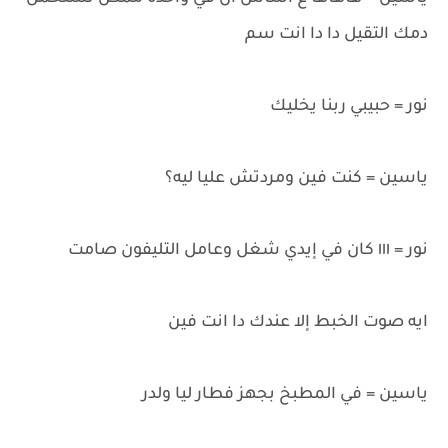
دمك التقيل دا دا انت سم
نور = حبيبي ربنا يخليك
ياسين = كنت فين ومردتش عليا ليه؟
نور = ١١١ كان في إيدي شغل وعامل التليفون صامت
ايه صوت الخبط إلا عندك دا انت فين
ياسين = في المطبخ بجهز فطار ليا ولدر