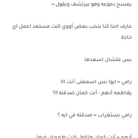
يمسح دموعه وهو بيرتشف ويقول =
عارف احنا كنا بنحب بعض أووي كنت مستعد اعمل اي
حاجة
بس علشان اسعدها
رامي = ايوا بس اسمعنى أنت ااا
يقاطعه أدهم - أنت كمان صدقته !!؟
رامي بستغراب = صدقته في ايه ؟
أدهم = أنت كمان هتقول كنت طمعان فيها.....