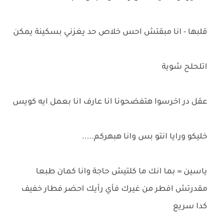
قلبها - انا مبقتش احس خلاص حد يغزني بسكينة يمكن
اتلحلح شوية
عقل در اخرسوا هتفضحونا انا عارف انا بعمل ايه كويس
خليكو ورايا انتو بس وانا هبهركم.....
ياسين = بما انك ما كلتيش حاجة وانا كمان طبعا
مقدرتش افطر من غيرك فأي رأيك احضر فطار خفيف
كدا سريع