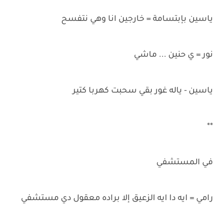
ياسين بإبتسامة = خارجين انا وهي نتفسح
نور = ي حنين ... ماشي
ياسين - ياله غور بقي سحبت كهربا كتير
**
في المستشفي
رامي = ايه دا ايه الزعيق إلا براده معقول دي مستشفي