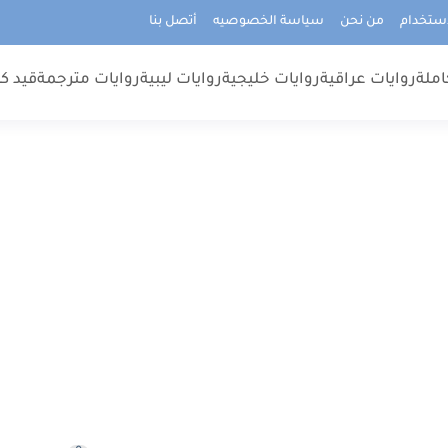
استخدام
من نحن
سياسة الخصوصيه
أتصل بنا
املة
روايات عراقية
روايات خليجية
روايات ليبية
روايات مترجمة
قيد كت