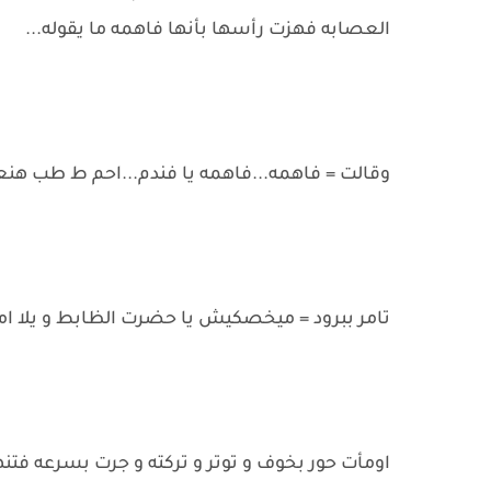
العصابه فهزت رأسها بأنها فاهمه ما يقوله...
وقالت = فاهمه...فاهمه يا فندم...احم ط طب هنعم
تامر ببرود = ميخصكيش يا حضرت الظابط و يلا ا
اومأت حور بخوف و توتر و تركته و جرت بسرعه فتنه