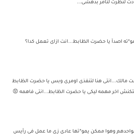
دت لنظرت لتامر بدهشى...
و*ته اصدآ يا حضرت الظابط...انت ازاى تعمل كدا؟
انت مالك...انتى هنا لتنفذى اومرى وبس يا حضرت الظابط
كنش اخر مهمه ليكى يا حضرت الظابط...انتى فاهمه 😡
 لواحدهم وهوا ممكن يمو*تها عادى زى ما عمل فى رأيس