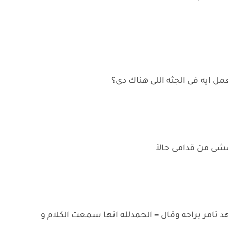
ل ايه فى الجثه اللى هناك دى؟
مشى من قدامى حالآ
د تامر براحه وقال = الحمدلله انها سمعت الكلام و