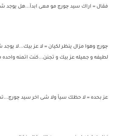
فقال = اراك سيد چورچ مو معى ابدآ...هل يوجد
چورچ وهوا مزال ينظر لكيان = لا عز بيك...لا ي
لطيفه و جميله عز بيك و تجنن...كنت اتمنه واحده
عز بحده = لا حظك سيأ ولا شى اخر سيد چورچ...