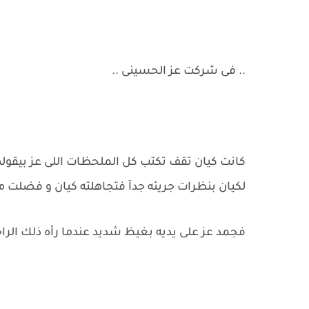
.. فى شركت عز الحسينى ..
كانت كيان تقف تكتب كل الملحظات اللى عز بيقوله
لكيان بنظرات جريئه جدآ فتجاهلته كيان و فضلت مر
فجمد عز على يديه بغيظ شديد عندما رأه ذلك الر