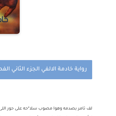
رواية خادمة الالفي الجزء الثاني ال
لف تامر بصدمه وهوا مصوب سلا*حه على حور اللى 