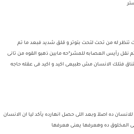
تر
انت تنظر له من تحت لتحت بتوتر و قلق شديد فبعد ما تم
نقل رأيس العصابه للمشر*حه مابين ذهبو القوه من تانى
ختناق فتلك الانسان مش طبيعى اكيد و اكيد فى عقله حاجه
للانسان ده اصلآ وبعد اللى حصل انهارده يأكد ليا ان الانسان
ى المخلوق ده وهعرفها يعنى هعرفها