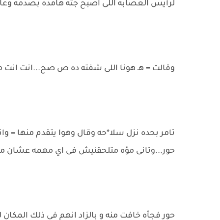
لرأيس العصابه اللى اصبح جثه هامده بصدمه وعا
وقالت = هـ هونا اللى شفته ده ص صح...انت انت م
تامر بحده نزل سلا*حه وقال وهوا يتقدم منها = و
حور...وتانى مؤه متلحقنيش فى اي مهمه عشان مت
حور فجأه خافت منه و بالزاد انهم فى ذلك المكان