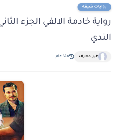
روايات شيقه
الندي
غير معرف
منذ عام