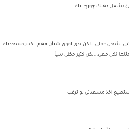
 شئ يشغل ذهنك چورچ بيك
وجد شى يشغل عقلى...لكن بدى اقوى شيأن مهم...كتير مسعدتك
 مثلها تكن معى...لكن كتير حظى سيأ
تستطيع اخذ مسعدتى لو ترغب