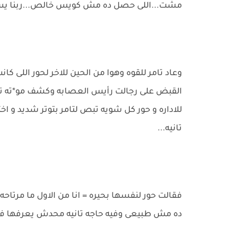
مشت...اللى حصل ده مش كويس خالص...ربنا يس
وعاد تامر للقوه وهوا من الحين للاخر لحور اللى ك
القبض على رجالت رأيس العصابه وكشف مو*ته تم 
للاداره و حور كل شويه تبص لتامر بتوتر شديد و ا
تانيه...
فقالت حور لنفسها بحيره = انا من الاول ما مرتاحه 
ده مش طبيعى وفيه حاجه تانيه محدش يعرفها ف